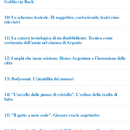
Goblin via Bach
10)
Lo schermo teatrale. Di soggettive, cortocircuiti, teatri cine-
televisivi
11)
La catarsi tecnologica di un disubbidiente. Tecnica come
cerimonia dell’ansia nel cinema di Argento
12)
Luoghi che (non) esistono. Homo Argentum e l’invenzione delle
città
13)
Bodycount. L’(in)utilità dei numeri
14)
"L’uccello dalle piume di cristallo". L’eclisse della realtà di
fatto
15)
"Il gatto a nove code". Giocare con le aspettative