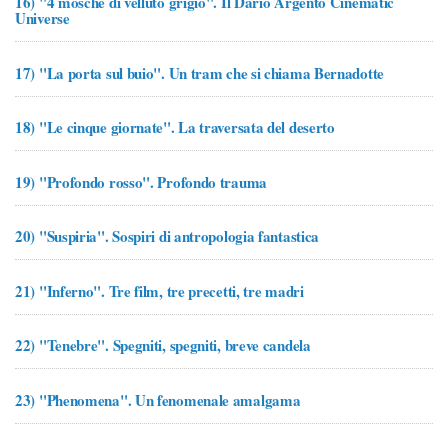
16)
"4 mosche di velluto grigio". Il Dario Argento Cinematic
Universe
17)
"La porta sul buio". Un tram che si chiama Bernadotte
18)
"Le cinque giornate". La traversata del deserto
19)
"Profondo rosso". Profondo trauma
20)
"Suspiria". Sospiri di antropologia fantastica
21)
"Inferno". Tre film, tre precetti, tre madri
22)
"Tenebre". Spegniti, spegniti, breve candela
23)
"Phenomena". Un fenomenale amalgama