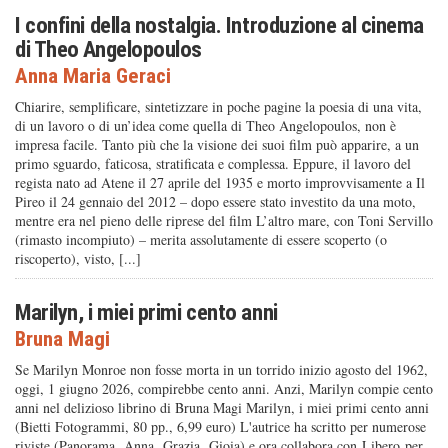
I confini della nostalgia. Introduzione al cinema
di Theo Angelopoulos
Anna Maria Geraci
Chiarire, semplificare, sintetizzare in poche pagine la poesia di una vita,
di un lavoro o di un’idea come quella di Theo Angelopoulos, non è
impresa facile. Tanto più che la visione dei suoi film può apparire, a un
primo sguardo, faticosa, stratificata e complessa. Eppure, il lavoro del
regista nato ad Atene il 27 aprile del 1935 e morto improvvisamente a Il
Pireo il 24 gennaio del 2012 – dopo essere stato investito da una moto,
mentre era nel pieno delle riprese del film L’altro mare, con Toni Servillo
(rimasto incompiuto) – merita assolutamente di essere scoperto (o
riscoperto), visto, [...]
Marilyn, i miei primi cento anni
Bruna Magi
Se Marilyn Monroe non fosse morta in un torrido inizio agosto del 1962,
oggi, 1 giugno 2026, compirebbe cento anni. Anzi, Marilyn compie cento
anni nel delizioso librino di Bruna Magi Marilyn, i miei primi cento anni
(Bietti Fotogrammi, 80 pp., 6,99 euro) L'autrice ha scritto per numerose
riviste (Panorama, Anna, Grazia, Gioia) e ora collabora con Libero per