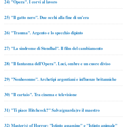
24)
"Opera". I corvi al lavoro
25)
"Il gatto nero". Due occhi alla fine di un’era
26)
"Trauma". Argento e lo specchio dipinto
27)
"La sindrome di Stendhal". Il film del cambiamento
28)
"Il fantasma dell’Opera". Luci, ombre e un cuore diviso
29)
"Nonhosonno". Archetipi argentiani e influenze britanniche
30)
"Il cartaio". Tra cinema e televisione
31)
"Ti piace Hitchcock?" Salva(guarda)re il maestro
32)
Master(s) of Horror: "Istinto assassino" e "Istinto animale"