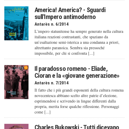
America! America? - Sguardi
sull'Impero antimoderno
Antarès n. 6/2014
L’impero statunitense ha sempre generato nella cultura
italiana reazioni contrastanti, che spaziano da
un’esaltazione semi-isterica a una condanna a priori,
altrettanto paranoica. Sembra sia pressoché
impossibile, per chi si confronta [...]
Il paradosso romeno - Eliade,
Cioran e la «giovane generazione»
Antarès n. 7/2014
Il fatto che i più grandi esponenti della cultura romena
novecentesca abbiano scelto altre patrie d’elezione,
esprimendosi e scrivendo in lingue differenti dalla
propria, merita forse qualche riflessione. Personaggi
come [...]
Charles Bukowski - Tutti dicevano