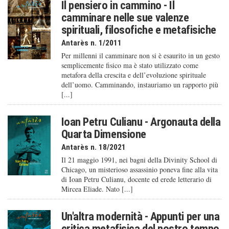
Il pensiero in cammino - Il
camminare nelle sue valenze
spirituali, filosofiche e metafisiche
Antarès n. 1/2011
Per millenni il camminare non si è esaurito in un gesto
semplicemente fisico ma è stato utilizzato come
metafora della crescita e dell’evoluzione spirituale
dell’uomo. Camminando, instauriamo un rapporto più
[...]
Ioan Petru Culianu - Argonauta della
Quarta Dimensione
Antarès n. 18/2021
Il 21 maggio 1991, nei bagni della Divinity School di
Chicago, un misterioso assassinio poneva fine alla vita
di Ioan Petru Culianu, docente ed erede letterario di
Mircea Eliade. Nato [...]
Un'altra modernità - Appunti per una
critica metafisica del nostro tempo