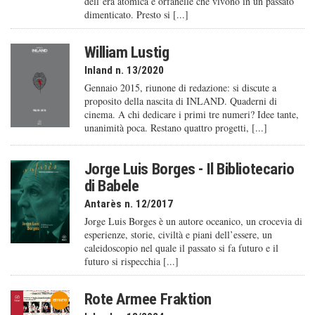
dell’era atomica e orfanelle che vivono in un passato
dimenticato. Presto si [...]
William Lustig
Inland n. 13/2020
Gennaio 2015, riunone di redazione: si discute a
proposito della nascita di INLAND. Quaderni di
cinema. A chi dedicare i primi tre numeri? Idee tante,
unanimità poca. Restano quattro progetti, [...]
Jorge Luis Borges - Il Bibliotecario
di Babele
Antarès n. 12/2017
Jorge Luis Borges è un autore oceanico, un crocevia di
esperienze, storie, civiltà e piani dell’essere, un
caleido­scopio nel quale il passato si fa futuro e il
futuro si rispecchia [...]
Rote Armee Fraktion