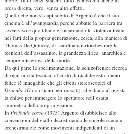
morte. Tutto senza stacchi, tutto tecnico ma anche in
presa diretta, vero, senza altri effetti.
Quello che non si capì subito di Argento è che il suo
cinema è all’avanguardia perché abbatte la barriera tra
sovversivo e quotidiano e, incarnando la violenza insita
nei fatti della propria generazione, cerca, alla maniera di
Thomas De Quincey, di scardinare e riorchestrare la
tecnicità dell’assassinio, la grandezza lirica, anarchica e
sempre misteriosa della morte.
Da qui parte la sperimentazione, la schizofrenica ricerca
di ogni novità tecnica, al costo di qualche esito meno
felice (è innegabile che gli effetti stereoscopici di
Dracula 3D
non siano ben riusciti), che diano al regista
la chiave per immergere lo spettatore nell’esatta
simmetria della propria visione.
In
Profondo rosso
(1975) Argento disubbidisce alle
convenzioni del giallo decostruendo le singole scene e
orchestrandole come movimenti indipendenti di un