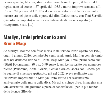
primo sguardo, faticosa, stratificata e complessa. Eppure, il lavoro del
regista nato ad Atene il 27 aprile del 1935 e morto improvvisamente a Il
Pireo il 24 gennaio del 2012 – dopo essere stato investito da una moto,
mentre era nel pieno delle riprese del film L’altro mare, con Toni Servillo
(rimasto incompiuto) – merita assolutamente di essere scoperto (o
riscoperto), visto, [...]
Marilyn, i miei primi cento anni
Bruna Magi
Se Marilyn Monroe non fosse morta in un torrido inizio agosto del 1962,
oggi, 1 giugno 2026, compirebbe cento anni. Anzi, Marilyn compie cento
anni nel delizioso librino di Bruna Magi Marilyn, i miei primi cento anni
(Bietti Fotogrammi, 80 pp., 6,99 euro) L'autrice ha scritto per numerose
riviste (Panorama, Anna, Grazia, Gioia) e ora collabora con Libero per
le pagine di cinema e spettacolo; già nel 2022 aveva realizzato una
"intervista impossibile" a Marilyn, testo scritto nel sessantesimo
anniversario della morte della diva. Ma qui si spinge oltre: immagina una
vita alternativa, lunghissima e piena di soddisfazioni, per la più bionda
delle bionde (Blonde [...]