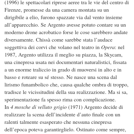
(1996) le spettacolari riprese aeree tra le vie del centro di
Firenze, promesse da una camera montata su un
dirigibile a elio, furono spazzate via dal vento insieme
all’apparecchio. Se Argento avesse potuto contare su un
moderno drone acrobatico forse le cose sarebbero andate
diversamente. Chissà come sarebbe stata l’audace
soggettiva dei corvi che volano nel teatro in
Opera
: nel
1987, Argento utilizza il meglio su piazza, la Skycam,
una cinepresa usata nei documentari naturalistici, fissata
a un enorme traliccio in grado di muoversi in alto e in
basso e roteare su sé stesso. Ne nasce una scena dal
lirismo funambolico che, causa qualche ombra di troppo,
tradisce le vicissitudini della sua realizzazione. Ma si sa,
sperimentazione fa spesso rima con complicazione.
In
4 mosche di velluto grigio
(1971) Argento decide di
realizzare la scena dell’incidente d’auto finale con un
ralenti talmente esasperato che nessuna cinepresa
dell’epoca poteva garantirglielo. Ostinato come sempre,