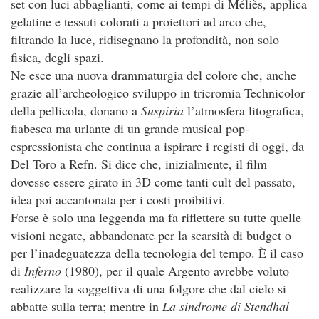
set con luci abbaglianti, come ai tempi di Méliès, applica
gelatine e tessuti colorati a proiettori ad arco che,
filtrando la luce, ridisegnano la profondità, non solo
fisica, degli spazi.
Ne esce una nuova drammaturgia del colore che, anche
grazie all’archeologico sviluppo in tricromia Technicolor
della pellicola, donano a
Suspiria
l’atmosfera litografica,
fiabesca ma urlante di un grande musical pop-
espressionista che continua a ispirare i registi di oggi, da
Del Toro a Refn. Si dice che, inizialmente, il film
dovesse essere girato in 3D come tanti cult del passato,
idea poi accantonata per i costi proibitivi.
Forse è solo una leggenda ma fa riflettere su tutte quelle
visioni negate, abbandonate per la scarsità di budget o
per l’inadeguatezza della tecnologia del tempo. È il caso
di
Inferno
(1980), per il quale Argento avrebbe voluto
realizzare la soggettiva di una folgore che dal cielo si
abbatte sulla terra; mentre in
La sindrome di Stendhal