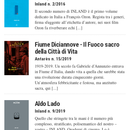
Inland n. 2/2016
Il secondo numero di INLAND è il primo volume
dedicato in Italia a François Ozon. Regista tra i generi,
firma sfuggente all’etichetta d’autore, nei suoi film
Ozon fa riverberare echi [...]
Fiume Diciannove - Il Fuoco sacro
della Città di Vita
Antarès n. 15/2019
1919-2019. Un secolo fa Gabriele d’Annunzio entrava
in Fiume d’Italia, dando vita a quella che sarebbe stata
una rivoluzione durata cinquecento giorni.
Un’atmosfera febbricitante e festosa, ma anzitutto
sacra, qui [...]
Aldo Lado
Inland n. 9/2019
Quello che stringete tra le mani è il numero più
complesso, stratificato, polisemantico del nostro –
vostro – INLAND. Quaderni di cinema. Lo è