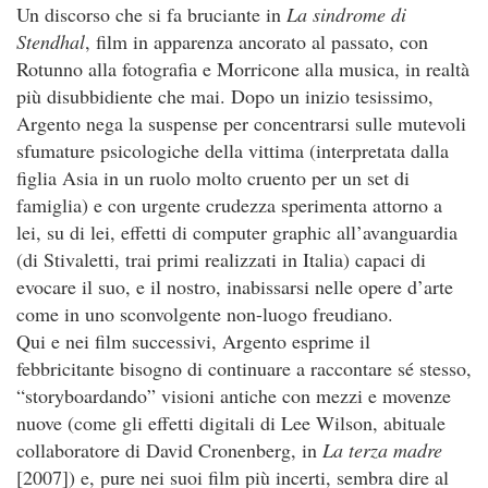
Un discorso che si fa bruciante in
La sindrome di
Stendhal
, film in apparenza ancorato al passato, con
Rotunno alla fotografia e Morricone alla musica, in realtà
più disubbidiente che mai. Dopo un inizio tesissimo,
Argento nega la suspense per concentrarsi sulle mutevoli
sfumature psicologiche della vittima (interpretata dalla
figlia Asia in un ruolo molto cruento per un set di
famiglia) e con urgente crudezza sperimenta attorno a
lei, su di lei, effetti di computer graphic all’avanguardia
(di Stivaletti, trai primi realizzati in Italia) capaci di
evocare il suo, e il nostro, inabissarsi nelle opere d’arte
come in uno sconvolgente non-luogo freudiano.
Qui e nei film successivi, Argento esprime il
febbricitante bisogno di continuare a raccontare sé stesso,
“storyboardando” visioni antiche con mezzi e movenze
nuove (come gli effetti digitali di Lee Wilson, abituale
collaboratore di David Cronenberg, in
La terza madre
[2007]) e, pure nei suoi film più incerti, sembra dire al