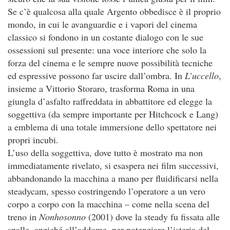
Se c’è qualcosa alla quale Argento obbedisce è il proprio
mondo, in cui le avanguardie e i vapori del cinema
classico si fondono in un costante dialogo con le sue
ossessioni sul presente: una voce interiore che solo la
forza del cinema e le sempre nuove possibilità tecniche
ed espressive possono far uscire dall’ombra. In
L’uccello
,
insieme a Vittorio Storaro, trasforma Roma in una
giungla d’asfalto raffreddata in abbattitore ed elegge la
soggettiva (da sempre importante per Hitchcock e Lang)
a emblema di una totale immersione dello spettatore nei
propri incubi.
L’uso della soggettiva, dove tutto è mostrato ma non
immediatamente rivelato, si esaspera nei film successivi,
abbandonando la macchina a mano per fluidificarsi nella
steadycam, spesso costringendo l’operatore a un vero
corpo a corpo con la macchina – come nella scena del
treno in
Nonhosonno
(2001) dove la steady fu fissata alle
spalle, anziché all’addome, per potenziare l’isteria del