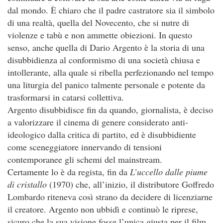
dal mondo. È chiaro che il padre castratore sia il simbolo
di una realtà, quella del Novecento, che si nutre di
violenze e tabù e non ammette obiezioni. In questo
senso, anche quella di Dario Argento è la storia di una
disubbidienza al conformismo di una società chiusa e
intollerante, alla quale si ribella perfezionando nel tempo
una liturgia del panico talmente personale e potente da
trasformarsi in catarsi collettiva.
Argento disubbidisce fin da quando, giornalista, è deciso
a valorizzare il cinema di genere considerato anti-
ideologico dalla critica di partito, ed è disubbidiente
come sceneggiatore innervando di tensioni
contemporanee gli schemi del mainstream.
Certamente lo è da regista, fin da
L’uccello dalle piume
di cristallo
(1970) che, all’inizio, il distributore Goffredo
Lombardo riteneva così strano da decidere di licenziarne
il creatore. Argento non ubbidì e continuò le riprese,
sicuro che la sua visione fosse l’unica giusta per il film.