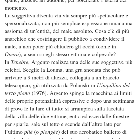
momento.
La soggettiva diventa via via sempre più spettacolare e
spersonalizzata; non più semplice espressione umana ma
assioma di un’entità, del male assoluto. Cosa c’è di più
anarchico che costringere il pubblico a condividere il
male, a non poter più chiudere gli occhi (come in
Opera
), a sentirsi egli stesso vittima e colpevole?
In
Tenebre
, Argento realizza una delle sue soggettive più
celebri. Sceglie la Louma, una gru snodata che può
arrivare a 9 metri di altezza, collegata a un braccio
telescopico, già utilizzata da Polanski in
L’inquilino del
terzo piano
(1976). Argento spinge la macchina ai limiti
delle proprie potenzialità espressive e dopo una settimana
di prove le fa fare di tutto: si arrampica sulla facciata
della villa delle due vittime, entra ed esce dalle finestre
per spiarle, sale sul tetto e scende dall’altro lato per
l’ultimo
plié
(o
plongée
) del suo acrobatico balletto di