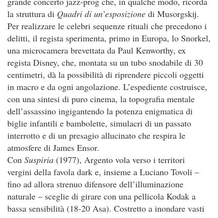
grande concerto jazz-prog che, in qualche modo, ricorda
la struttura di
Quadri di un’esposizione
di Musorgskij.
Per realizzare le celebri sequenze rituali che precedono i
delitti, il regista sperimenta, primo in Europa, lo Snorkel,
una microcamera brevettata da Paul Kenworthy, ex
regista Disney, che, montata su un tubo snodabile di 30
centimetri, dà la possibilità di riprendere piccoli oggetti
in macro e da ogni angolazione. L’espediente costruisce,
con una sintesi di puro cinema, la topografia mentale
dell’assassino ingigantendo la potenza enigmatica di
biglie infantili e bambolette, simulacri di un passato
interrotto e di un presagio allucinato che respira le
atmosfere di James Ensor.
Con
Suspiria
(1977), Argento vola verso i territori
vergini della favola dark e, insieme a Luciano Tovoli –
fino ad allora strenuo difensore dell’illuminazione
naturale – sceglie di girare con una pellicola Kodak a
bassa sensibilità (18-20 Asa). Costretto a inondare vasti