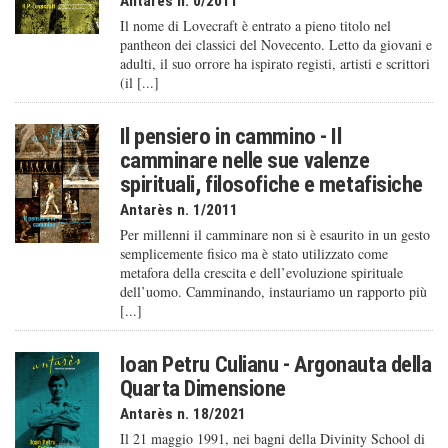
Antarès n. 0/2011
Il nome di Lovecraft è entrato a pieno titolo nel
pantheon dei classici del Novecento. Letto da giovani e
adulti, il suo orrore ha ispirato registi, artisti e scrittori
(il [...]
Il pensiero in cammino - Il
camminare nelle sue valenze
spirituali, filosofiche e metafisiche
Antarès n. 1/2011
Per millenni il camminare non si è esaurito in un gesto
semplicemente fisico ma è stato utilizzato come
metafora della crescita e dell’evoluzione spirituale
dell’uomo. Camminando, instauriamo un rapporto più
[...]
Ioan Petru Culianu - Argonauta della
Quarta Dimensione
Antarès n. 18/2021
Il 21 maggio 1991, nei bagni della Divinity School di