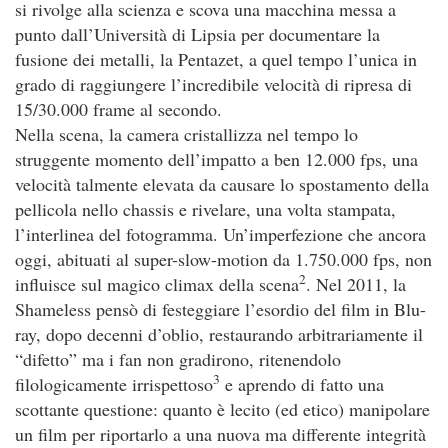
si rivolge alla scienza e scova una macchina messa a
punto dall’Università di Lipsia per documentare la
fusione dei metalli, la Pentazet, a quel tempo l’unica in
grado di raggiungere l’incredibile velocità di ripresa di
15/30.000 frame al secondo.
Nella scena, la camera cristallizza nel tempo lo
struggente momento dell’impatto a ben 12.000 fps, una
velocità talmente elevata da causare lo spostamento della
pellicola nello chassis e rivelare, una volta stampata,
l’interlinea del fotogramma. Un’imperfezione che ancora
oggi, abituati al super-slow-motion da 1.750.000 fps, non
2
influisce sul magico climax della scena
. Nel 2011, la
Shameless pensò di festeggiare l’esordio del film in Blu-
ray, dopo decenni d’oblio, restaurando arbitrariamente il
“difetto” ma i fan non gradirono, ritenendolo
3
filologicamente irrispettoso
e aprendo di fatto una
scottante questione: quanto è lecito (ed etico) manipolare
un film per riportarlo a una nuova ma differente integrità