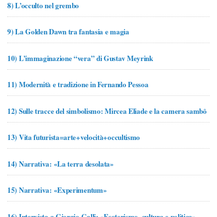
8)
L’occulto nel grembo
9)
La Golden Dawn tra fantasia e magia
10)
L’immaginazione “vera” di Gustav Meyrink
11)
Modernità e tradizione in Fernando Pessoa
12)
Sulle tracce del simbolismo: Mircea Eliade e la camera sambô
13)
Vita futurista=arte+velocità+occultismo
14)
Narrativa: «La terra desolata»
15)
Narrativa: «Experimentum»
16)
Intervista a Giorgio Galli: «Esoterismo, cultura e politica»