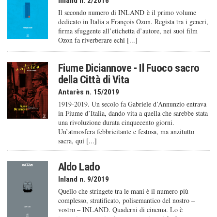
Inland n. 2/2016
Il secondo numero di INLAND è il primo volume
dedicato in Italia a François Ozon. Regista tra i generi,
firma sfuggente all’etichetta d’autore, nei suoi film
Ozon fa riverberare echi [...]
Fiume Diciannove - Il Fuoco sacro
della Città di Vita
Antarès n. 15/2019
1919-2019. Un secolo fa Gabriele d’Annunzio entrava
in Fiume d’Italia, dando vita a quella che sarebbe stata
una rivoluzione durata cinquecento giorni.
Un’atmosfera febbricitante e festosa, ma anzitutto
sacra, qui [...]
Aldo Lado
Inland n. 9/2019
Quello che stringete tra le mani è il numero più
complesso, stratificato, polisemantico del nostro –
vostro – INLAND. Quaderni di cinema. Lo è