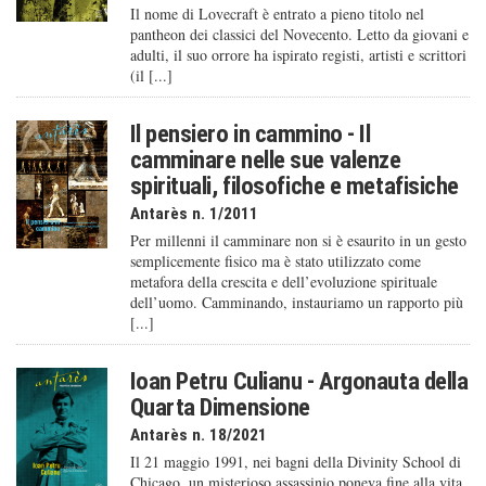
Il nome di Lovecraft è entrato a pieno titolo nel
pantheon dei classici del Novecento. Letto da giovani e
adulti, il suo orrore ha ispirato registi, artisti e scrittori
(il [...]
Il pensiero in cammino - Il
camminare nelle sue valenze
spirituali, filosofiche e metafisiche
Antarès n. 1/2011
Per millenni il camminare non si è esaurito in un gesto
semplicemente fisico ma è stato utilizzato come
metafora della crescita e dell’evoluzione spirituale
dell’uomo. Camminando, instauriamo un rapporto più
[...]
Ioan Petru Culianu - Argonauta della
Quarta Dimensione
Antarès n. 18/2021
Il 21 maggio 1991, nei bagni della Divinity School di
Chicago, un misterioso assassinio poneva fine alla vita