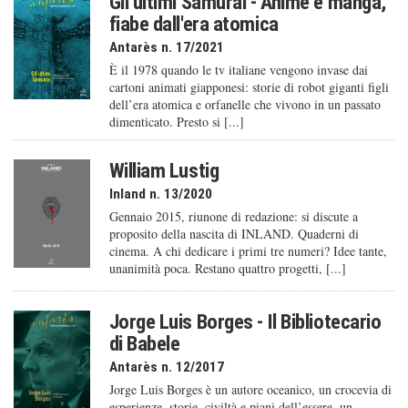
Gli ultimi Samurai - Anime e manga,
fiabe dall'era atomica
Antarès n. 17/2021
È il 1978 quando le tv italiane vengono invase dai
cartoni animati giapponesi: storie di robot giganti figli
dell’era atomica e orfanelle che vivono in un passato
dimenticato. Presto si [...]
William Lustig
Inland n. 13/2020
Gennaio 2015, riunone di redazione: si discute a
proposito della nascita di INLAND. Quaderni di
cinema. A chi dedicare i primi tre numeri? Idee tante,
unanimità poca. Restano quattro progetti, [...]
Jorge Luis Borges - Il Bibliotecario
di Babele
Antarès n. 12/2017
Jorge Luis Borges è un autore oceanico, un crocevia di
esperienze, storie, civiltà e piani dell’essere, un