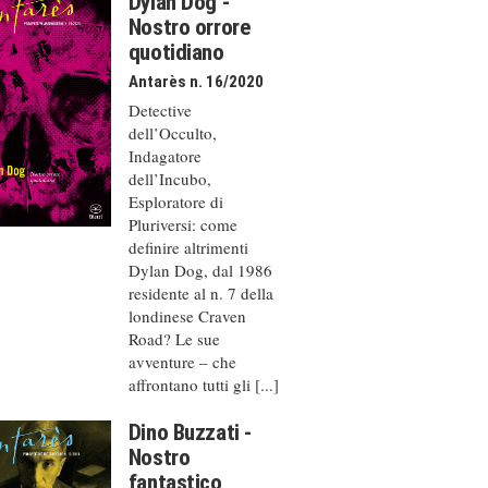
Dylan Dog -
Nostro orrore
quotidiano
Antarès n. 16/2020
Detective
dell’Occulto,
Indagatore
dell’Incubo,
Esploratore di
Pluriversi: come
definire altrimenti
Dylan Dog, dal 1986
residente al n. 7 della
londinese Craven
Road? Le sue
avventure – che
affrontano tutti gli [...]
Dino Buzzati -
Nostro
fantastico