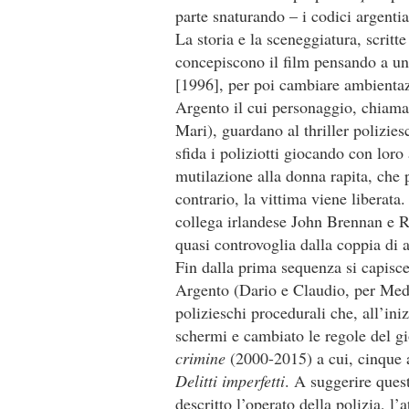
parte snaturando – i codici argentia
La storia e la sceneggiatura, scritt
concepiscono il film pensando a un
[1996], per poi cambiare ambientazi
Argento il cui personaggio, chiam
Mari), guardano al thriller polizie
sfida i poliziotti giocando con lor
mutilazione alla donna rapita, che p
contrario, la vittima viene liberata
collega irlandese John Brennan e R
quasi controvoglia dalla coppia di a
Fin dalla prima sequenza si capisce 
Argento (Dario e Claudio, per Medu
polizieschi procedurali che, all’ini
schermi e cambiato le regole del gi
crimine
(2000-2015) a cui, cinque 
Delitti imperfetti
. A suggerire ques
descritto l’operato della polizia, l’