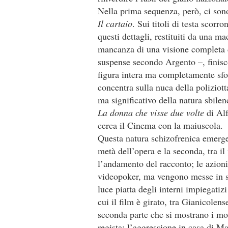
Nella prima sequenza, però, ci sono 
Il cartaio
. Sui titoli di testa scorr
questi dettagli, restituiti da una m
mancanza di una visione completa d
suspense secondo Argento –, finisco
figura intera ma completamente sfoc
concentra sulla nuca della polizio
ma significativo della natura sbile
La donna che visse due volte
di Al
cerca il Cinema con la maiuscola.
Questa natura schizofrenica emerge, 
metà dell’opera e la seconda, tra il 
l’andamento del racconto; le azioni 
videopoker, ma vengono messe in s
luce piatta degli interni impiegatizi
cui il film è girato, tra Gianicolen
seconda parte che si mostrano i mom
regista: l’aggressione in casa di Ma