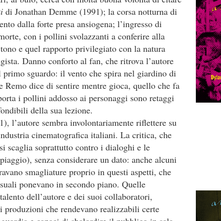
ti
di Jonathan Demme (1991); la corsa notturna di
to dalla forte presa ansiogena; l’ingresso di
orte, con i pollini svolazzanti a conferire alla
tono e quel rapporto privilegiato con la natura
regista. Danno conforto al fan, che ritrova l’autore
 primo sguardo: il vento che spira nel giardino di
e Remo dice di sentire mentre gioca, quello che fa
porta i pollini addosso ai personaggi sono retaggi
ondibili della sua lezione.
), l’autore sembra involontariamente riflettere su
dustria cinematografica italiani. La critica, che
 si scaglia soprattutto contro i dialoghi e le
ppiaggio), senza considerare un dato: anche alcuni
travano smagliature proprio in questi aspetti, che
 visuali ponevano in secondo piano. Quelle
talento dell’autore e dei suoi collaboratori,
 produzioni che rendevano realizzabili certe