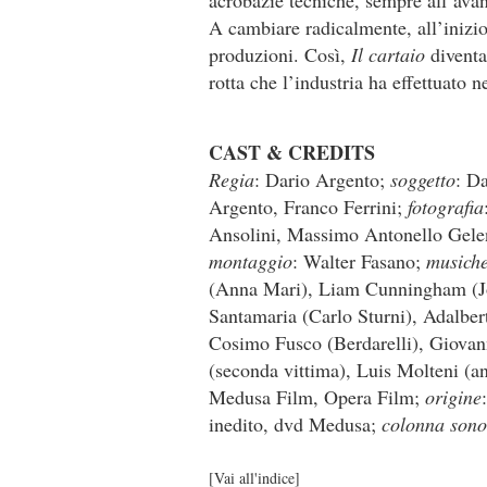
acrobazie tecniche, sempre all’avan
A cambiare radicalmente, all’inizio
produzioni. Così,
Il cartaio
diventa
rotta che l’industria ha effettuato n
CAST & CREDITS
Regia
: Dario Argento;
soggetto
: D
Argento, Franco Ferrini;
fotografia
Ansolini, Massimo Antonello Gel
montaggio
: Walter Fasano;
musich
(Anna Mari), Liam Cunningham (J
Santamaria (Carlo Sturni), Adalber
Cosimo Fusco (Berdarelli), Giovann
(seconda vittima), Luis Molteni (
Medusa Film, Opera Film;
origine
inedito, dvd Medusa;
colonna sono
[
Vai all'indice
]