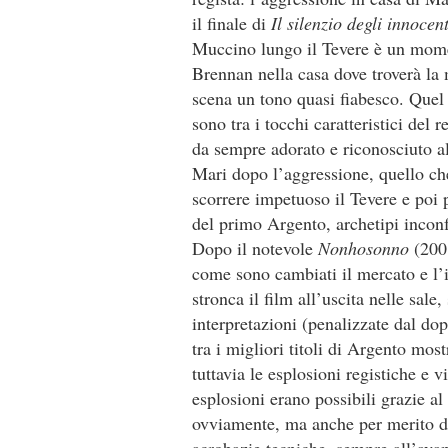
il finale di
Il silenzio degli innocen
Muccino lungo il Tevere è un momen
Brennan nella casa dove troverà la m
scena un tono quasi fiabesco. Quel 
sono tra i tocchi caratteristici del 
da sempre adorato e riconosciuto al
Mari dopo l’aggressione, quello ch
scorrere impetuoso il Tevere e poi 
del primo Argento, archetipi inconf
Dopo il notevole
Nonhosonno
(2001
come sono cambiati il mercato e l’in
stronca il film all’uscita nelle sale,
interpretazioni (penalizzate dal do
tra i migliori titoli di Argento mos
tuttavia le esplosioni registiche e
esplosioni erano possibili grazie al 
ovviamente, ma anche per merito di