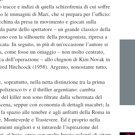
tracce e indizi di quella schizofrenia di cui soffre
ono le immagini di Mari, che si prepara per l’ufficio:
acchina da presa in movimento e giocati sulla
a parte dello spettatore – un grande classico della
no con la silhouette della protagonista, ripresa a
ata. In seguito, in più di un’occasione l’autore si
tta, come fosse un omaggio – non molto centrato,
nca dell’operazione – allo chignon di Kim Novak in
fred Hitchcock (1958). Argento, nonostante tutto,
soprattutto, nella netta distinzione tra la prima
poliziesco tv e il thriller argentiano: cambia
del killer non sono filtrate dalla schermata del
cena, seppur con economia di dettagli macabri; la
 fa spazio alle tenebre e agli anfratti della Roma in
se, Monteverde e Trastevere. Ed è proprio nella
enti migliori e si intravede l’ispirazione del
ri, al buio, cerca con molta buona volontà di citare