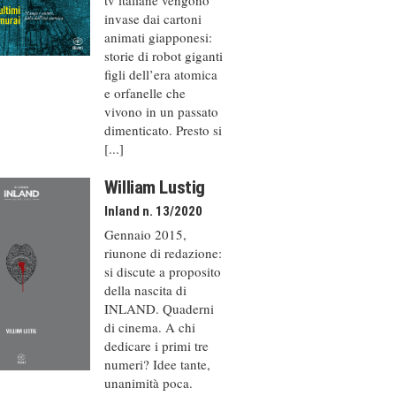
invase dai cartoni
animati giapponesi:
storie di robot giganti
figli dell’era atomica
e orfanelle che
vivono in un passato
dimenticato. Presto si
[...]
William Lustig
Inland n. 13/2020
Gennaio 2015,
riunone di redazione:
si discute a proposito
della nascita di
INLAND. Quaderni
di cinema. A chi
dedicare i primi tre
numeri? Idee tante,
unanimità poca.