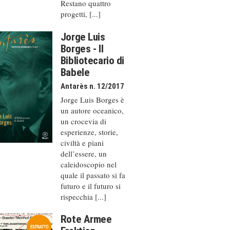
Restano quattro
progetti, [...]
Jorge Luis
Borges - Il
Bibliotecario di
Babele
Antarès n. 12/2017
Jorge Luis Borges è
un autore oceanico,
un crocevia di
esperienze, storie,
civiltà e piani
dell’essere, un
caleido­scopio nel
quale il passato si fa
futuro e il futuro si
rispecchia [...]
Rote Armee