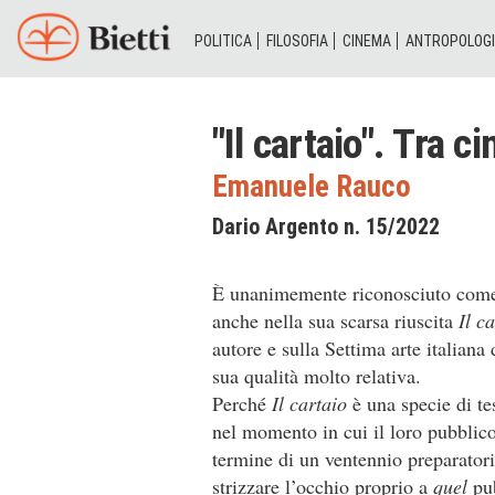
POLITICA
FILOSOFIA
CINEMA
ANTROPOLOG
"Il cartaio". Tra 
Emanuele Rauco
Dario Argento n. 15/2022
È unanimemente riconosciuto come 
anche nella sua scarsa riuscita
Il c
autore e sulla Settima arte italiana 
sua qualità molto relativa.
Perché
Il cartaio
è una specie di t
nel momento in cui il loro pubblico
termine di un ventennio preparatorio
strizzare l’occhio proprio a
quel
pub