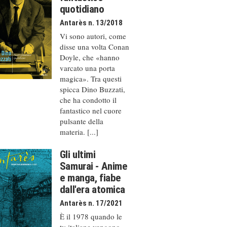
quotidiano
Antarès n. 13/2018
Vi sono autori, come
disse una volta Conan
Doyle, che «hanno
varcato una porta
magica». Tra questi
spicca Dino Buzzati,
che ha condotto il
fantastico nel cuore
pulsante della
materia. [...]
Gli ultimi
Samurai - Anime
e manga, fiabe
dall'era atomica
Antarès n. 17/2021
È il 1978 quando le
tv italiane vengono