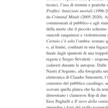
tecnici, l’uso di termini e pratiche
Profiler. Intuizioni mortali
(1996-20
da
Criminal Minds
(2005-2020). An
commisurati al pubblico e agli stan
della morte che il piccolo schermo 
omicidi sanguinosi e violentissimi 
Cartaio
c’è solo l’ombra: restano 
o, al limite, confinati in una fugac
finale dagli spuntoni di una trappol
regista e Sergio Stivaletti – respons
cadaveri durante le autopsie. Dalle
Nastri d’Argento, alla fotografia u
elettronica di Claudio Simonetti, l
consenso del pubblico casalingo, a
scovare quella platea che ha da tem
dimostrano i clamorosi flop di due 
Eros Puglielli e
Il siero della vani
rinverdire i fasti del giallo nazional