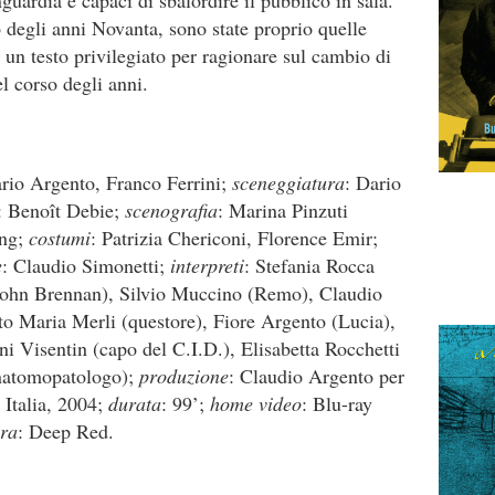
guardia e capaci di sbalordire il pubblico in sala.
 degli anni Novanta, sono state proprio quelle
 un testo privilegiato per ragionare sul cambio di
el corso degli anni.
ario Argento, Franco Ferrini;
sceneggiatura
: Dario
: Benoît Debie;
scenografia
: Marina Pinzuti
eng;
costumi
: Patrizia Chericoni, Florence Emir;
e
: Claudio Simonetti;
interpreti
: Stefania Rocca
ohn Brennan), Silvio Muccino (Remo), Claudio
to Maria Merli (questore), Fiore Argento (Lucia),
i Visentin (capo del C.I.D.), Elisabetta Rocchetti
anatomopatologo);
produzione
: Claudio Argento per
: Italia, 2004;
durata
: 99’;
home video
: Blu-ray
ra
: Deep Red.