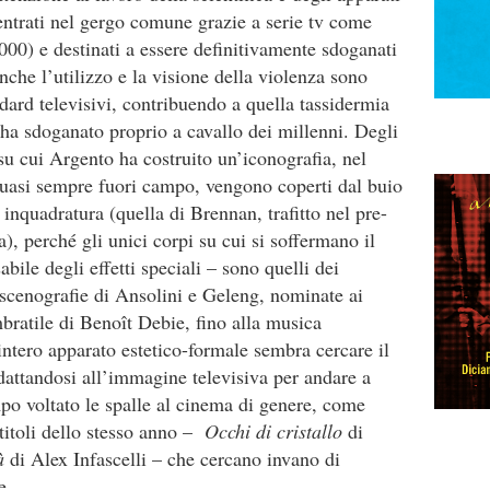
 entrati nel gergo comune grazie a serie tv come
00) e destinati a essere definitivamente sdoganati
che l’utilizzo e la visione della violenza sono
dard televisivi, contribuendo a quella tassidermia
ha sdoganato proprio a cavallo dei millenni. Degli
su cui Argento ha costruito un’iconografia, nel
quasi sempre fuori campo, vengono coperti dal buio
e inquadratura (quella di Brennan, trafitto nel pre-
a), perché gli unici corpi su cui si soffermano il
abile degli effetti speciali – sono quelli dei
 scenografie di Ansolini e Geleng, nominate ai
mbratile di Benoît Debie, fino alla musica
’intero apparato estetico-formale sembra cercare il
dattandosi all’immagine televisiva per andare a
po voltato le spalle al cinema di genere, come
titoli dello stesso anno –
Occhi di cristallo
di
tà
di Alex Infascelli – che cercano invano di
e.