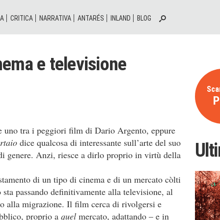
IA
CRITICA
NARRATIVA
ANTARÉS
INLAND
BLOG
cinema e televisione
Scar
P
uno tra i peggiori film di Dario Argento, eppure
artaio
dice qualcosa di interessante sull’arte del suo
Ult
di genere. Anzi, riesce a dirlo proprio in virtù della
estamento di un tipo di cinema e di un mercato còlti
 sta passando definitivamente alla televisione, al
 alla migrazione. Il film cerca di rivolgersi e
blico, proprio a
quel
mercato, adattando – e in