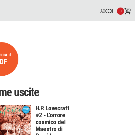
ACCEDI
0
ica il
DF
ime uscite
H.P. Lovecraft
#2 - L'orrore
cosmico del
Maestro di