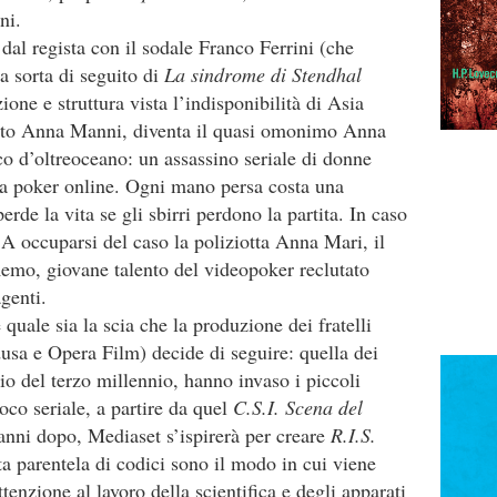
ni.
e dal regista con il sodale Franco Ferrini (che
a sorta di seguito di
La sindrome di Stendhal
one e struttura vista l’indisponibilità di Asia
ato Anna Manni, diventa il quasi omonimo Anna
sco d’oltreoceano: un assassino seriale di donne
o a poker online. Ogni mano persa costa una
erde la vita se gli sbirri perdono la partita. In caso
. A occuparsi del caso la poliziotta Anna Mari, il
emo, giovane talento del videopoker reclutato
genti.
quale sia la scia che la produzione dei fratelli
sa e Opera Film) decide di seguire: quella dei
zio del terzo millennio, hanno invaso i piccoli
oco seriale, a partire da quel
C.S.I. Scena del
anni dopo, Mediaset s’ispirerà per creare
R.I.S.
ta parentela di codici sono il modo in cui viene
attenzione al lavoro della scientifica e degli apparati