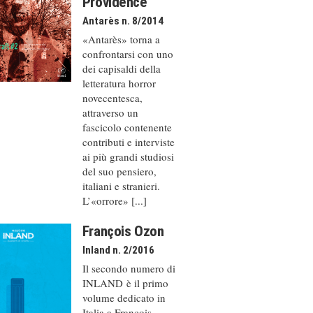
Providence
Antarès n. 8/2014
«Antarès» torna a
confrontarsi con uno
dei capisaldi della
letteratura horror
novecentesca,
attraverso un
fascicolo contenente
contributi e interviste
ai più grandi studiosi
del suo pensiero,
italiani e stranieri.
L’«orrore» [...]
François Ozon
Inland n. 2/2016
Il secondo numero di
INLAND è il primo
volume dedicato in
Italia a François