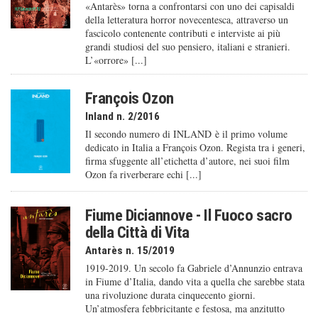
«Antarès» torna a confrontarsi con uno dei capisaldi
della letteratura horror novecentesca, attraverso un
fascicolo contenente contributi e interviste ai più
grandi studiosi del suo pensiero, italiani e stranieri.
L’«orrore» [...]
François Ozon
Inland n. 2/2016
Il secondo numero di INLAND è il primo volume
dedicato in Italia a François Ozon. Regista tra i generi,
firma sfuggente all’etichetta d’autore, nei suoi film
Ozon fa riverberare echi [...]
Fiume Diciannove - Il Fuoco sacro
della Città di Vita
Antarès n. 15/2019
1919-2019. Un secolo fa Gabriele d’Annunzio entrava
in Fiume d’Italia, dando vita a quella che sarebbe stata
una rivoluzione durata cinquecento giorni.
Un’atmosfera febbricitante e festosa, ma anzitutto