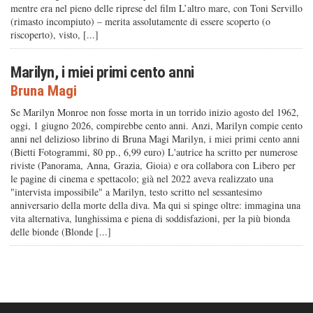
mentre era nel pieno delle riprese del film L’altro mare, con Toni Servillo
(rimasto incompiuto) – merita assolutamente di essere scoperto (o
riscoperto), visto, [...]
Marilyn, i miei primi cento anni
Bruna Magi
Se Marilyn Monroe non fosse morta in un torrido inizio agosto del 1962,
oggi, 1 giugno 2026, compirebbe cento anni. Anzi, Marilyn compie cento
anni nel delizioso librino di Bruna Magi Marilyn, i miei primi cento anni
(Bietti Fotogrammi, 80 pp., 6,99 euro) L'autrice ha scritto per numerose
riviste (Panorama, Anna, Grazia, Gioia) e ora collabora con Libero per
le pagine di cinema e spettacolo; già nel 2022 aveva realizzato una
"intervista impossibile" a Marilyn, testo scritto nel sessantesimo
anniversario della morte della diva. Ma qui si spinge oltre: immagina una
vita alternativa, lunghissima e piena di soddisfazioni, per la più bionda
delle bionde (Blonde [...]