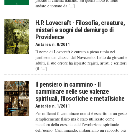
passato il cinema italiano. Su quella moto io sono
andato e tornato da [...]
H.P. Lovecraft - Filosofia, creature,
misteri e sogni del demiurgo di
Providence
Antarès n. 0/2011
Il nome di Lovecraft è entrato a pieno titolo nel
pantheon dei classici del Novecento. Letto da giovani e
adulti, il suo orrore ha ispirato registi, artisti e scrittori
(il [...]
Il pensiero in cammino - Il
camminare nelle sue valenze
spirituali, filosofiche e metafisiche
Antarès n. 1/2011
Per millenni il camminare non si è esaurito in un gesto
semplicemente fisico ma è stato utilizzato come
metafora della crescita e dell’evoluzione spirituale
dell’uomo. Camminando, instauriamo un rapporto più