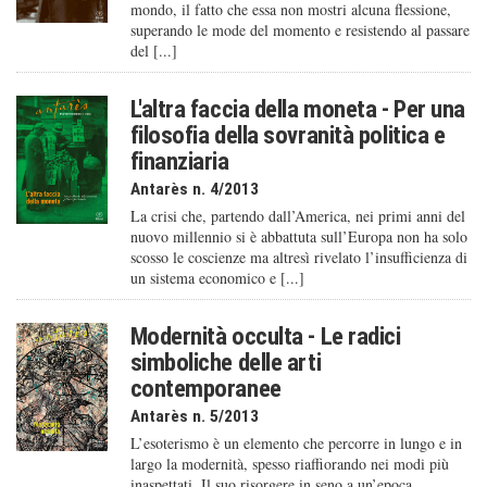
mondo, il fatto che essa non mostri alcuna flessione,
superando le mode del momento e resistendo al passare
del [...]
L'altra faccia della moneta - Per una
filosofia della sovranità politica e
finanziaria
Antarès n. 4/2013
La crisi che, partendo dall’America, nei primi anni del
nuovo millennio si è abbattuta sull’Europa non ha solo
scosso le coscienze ma altresì rivelato l’insufficienza di
un sistema economico e [...]
Modernità occulta - Le radici
simboliche delle arti
contemporanee
Antarès n. 5/2013
L’esoterismo è un elemento che percorre in lungo e in
largo la modernità, spesso riaffiorando nei modi più
inaspettati. Il suo risorgere in seno a un’epoca