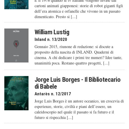
È il 1978 quando le tv italiane vengono invase dai
cartoni animati giapponesi: storie di robot giganti figli
dell’era atomica e orfanelle che vivono in un passato
dimenticato. Presto si [...]
William Lustig
Inland n. 13/2020
Gennaio 2015, riunone di redazione: si discute a
proposito della nascita di INLAND. Quaderni di
cinema. A chi dedicare i primi tre numeri? Idee tante,
unanimità poca. Restano quattro progetti, [...]
Jorge Luis Borges - Il Bibliotecario
di Babele
Antarès n. 12/2017
Jorge Luis Borges è un autore oceanico, un crocevia di
esperienze, storie, civiltà e piani dell’essere, un
caleido­scopio nel quale il passato si fa futuro e il
futuro si rispecchia [...]