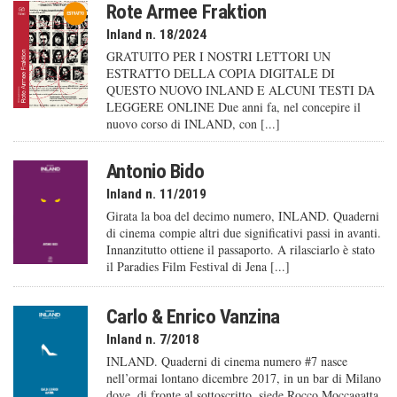
Rote Armee Fraktion
Inland n. 18/2024
GRATUITO PER I NOSTRI LETTORI UN
ESTRATTO DELLA COPIA DIGITALE DI
QUESTO NUOVO INLAND E ALCUNI TESTI DA
LEGGERE ONLINE Due anni fa, nel concepire il
nuovo corso di INLAND, con [...]
Antonio Bido
Inland n. 11/2019
Girata la boa del decimo numero, INLAND. Quaderni
di cinema compie altri due significativi passi in avanti.
Innanzitutto ottiene il passaporto. A rilasciarlo è stato
il Paradies Film Festival di Jena [...]
Carlo & Enrico Vanzina
Inland n. 7/2018
INLAND. Quaderni di cinema numero #7 nasce
nell’ormai lontano dicembre 2017, in un bar di Milano
dove, di fronte al sottoscritto, siede Rocco Moccagatta,