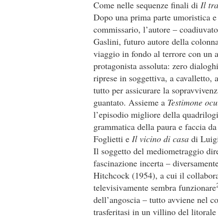
Come nelle sequenze finali di
Il tr
Dopo una prima parte umoristica e u
commissario, l’autore – coadiuvato
Gaslini, futuro autore della colonn
viaggio in fondo al terrore con un 
protagonista assoluta: zero dialoghi
riprese in soggettiva, a cavalletto,
tutto per assicurare la sopravvivenz
guantato. Assieme a
Testimone ocu
l’episodio migliore della quadrilo
grammatica della paura e faccia da
Foglietti e
Il vicino di casa
di Luig
Il soggetto del mediometraggio diret
fascinazione incerta – diversament
Hitchcock (1954), a cui il collabor
televisivamente sembra funzionare
dell’angoscia – tutto avviene nel co
trasferitasi in un villino del litor