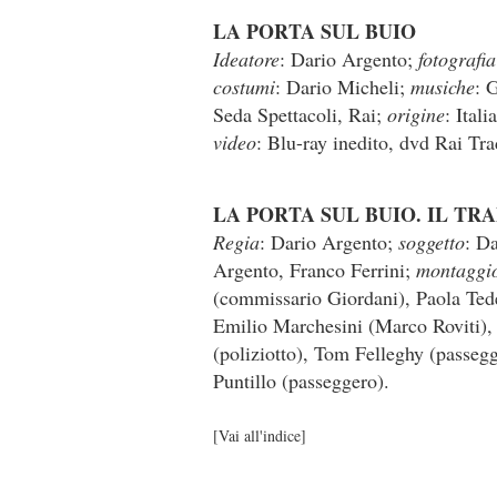
LA PORTA SUL BUIO
Ideatore
: Dario Argento;
fotografia
costumi
: Dario Micheli;
musiche
: 
Seda Spettacoli, Rai;
origine
: Ital
video
: Blu-ray inedito, dvd Rai Tr
LA PORTA SUL BUIO. IL TR
Regia
: Dario Argento;
soggetto
: D
Argento, Franco Ferrini;
montaggi
(commissario Giordani), Paola Tede
Emilio Marchesini (Marco Roviti),
(poliziotto), Tom Felleghy (passeg
Puntillo (passeggero).
[
Vai all'indice
]