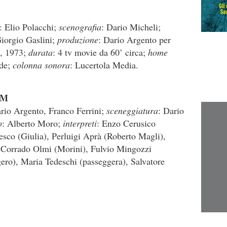
: Elio Polacchi;
scenografia
: Dario Micheli;
Giorgio Gaslini;
produzione
: Dario Argento per
ia, 1973;
durata
: 4 tv movie da 60’ circa;
home
ade;
colonna sonora
: Lucertola Media.
AM
ario Argento, Franco Ferrini;
sceneggiatura
: Dario
o
: Alberto Moro;
interpreti
: Enzo Cerusico
sco (Giulia), Perluigi Aprà (Roberto Magli),
 Corrado Olmi (Morini), Fulvio Mingozzi
gero), Maria Tedeschi (passeggera), Salvatore