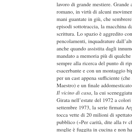
lavoro di grande mestiere. Grande a
romano, in virtù di alcuni moviment
mani guantate in giù, che sembrere
episodi sottotraccia, la macchina da
scrittura. Lo spazio è aggredito con
pencolamenti, inquadrature dall’al
anche quando assistita dagli innume
mandato a memoria più di qualche 
sempre alla ricerca del punto di ri
esacerbante e con un montaggio bip
per un cast appena sufficiente (ch
Maestro) e un finale addomesticato
Il
vicino di casa
, la cui sceneggiat
Girata nell’estate del 1972 a color
settembre 1973, la serie firmata Ar
tocca vette di 20 milioni di spettato
pubblico («Per carità, dite alla tv 
moglie è fuggita in cucina e non ha