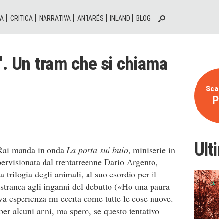
IA
CRITICA
NARRATIVA
ANTARÉS
INLAND
BLOG
o". Un tram che si chiama
Scar
P
Ult
 Rai manda in onda
La porta sul buio
, miniserie in
pervisionata dal trentatreenne Dario Argento,
trilogia degli animali, al suo esordio per il
stranea agli inganni del debutto («Ho una paura
va esperienza mi eccita come tutte le cose nuove.
per alcuni anni, ma spero, se questo tentativo