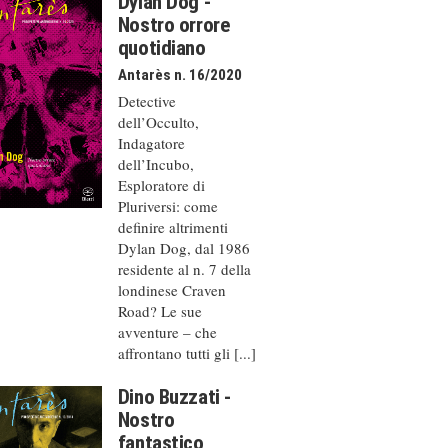
Dylan Dog -
Nostro orrore
quotidiano
Antarès n. 16/2020
Detective
dell’Occulto,
Indagatore
dell’Incubo,
Esploratore di
Pluriversi: come
definire altrimenti
Dylan Dog, dal 1986
residente al n. 7 della
londinese Craven
Road? Le sue
avventure – che
affrontano tutti gli [...]
Dino Buzzati -
Nostro
fantastico