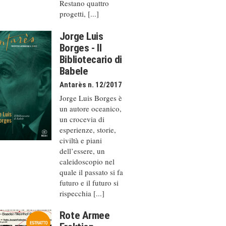
Restano quattro
progetti, [...]
Jorge Luis
Borges - Il
Bibliotecario di
Babele
Antarès n. 12/2017
Jorge Luis Borges è
un autore oceanico,
un crocevia di
esperienze, storie,
civiltà e piani
dell’essere, un
caleido­scopio nel
quale il passato si fa
futuro e il futuro si
rispecchia [...]
Rote Armee