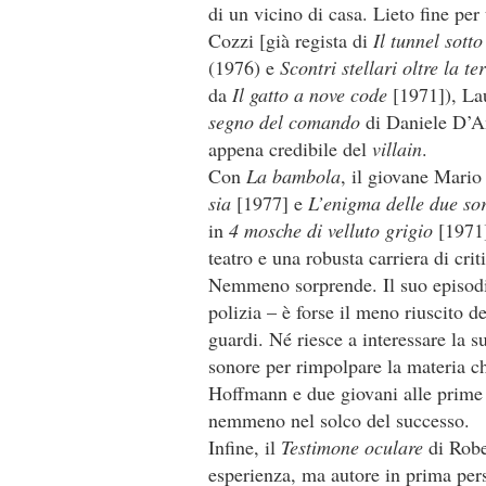
di un vicino di casa. Lieto fine per
Cozzi [già regista di
Il tunnel sott
(1976) e
Scontri stellari oltre la t
da
Il gatto a nove code
[1971]), Lau
segno del comando
di Daniele D’A
appena credibile del
villain
.
Con
La bambola
, il giovane Mario 
sia
[1977] e
L’enigma delle due sor
in
4 mosche di velluto grigio
[1971]
teatro e una robusta carriera di cri
Nemmeno sorprende. Il suo episodio
polizia – è forse il meno riuscito 
guardi. Né riesce a interessare la 
sonore per rimpolpare la materia ch
Hoffmann e due giovani alle prime
nemmeno nel solco del successo.
Infine, il
Testimone oculare
di Robe
esperienza, ma autore in prima pe