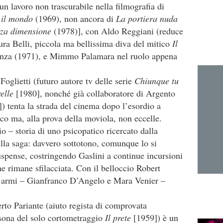
 un lavoro non trascurabile nella filmografia di
o il mondo
(1969), non ancora di
La portiera nuda
erza dimensione
(1978)], con Aldo Reggiani (reduce
ra Belli, piccola ma bellissima diva del mitico
Il
nza (1971), e Mimmo Palamara nel ruolo appena
Foglietti (futuro autore tv delle serie
Chiunque tu
elle
[1980], nonché già collaboratore di Argento
) tenta la strada del cinema dopo l’esordio a
tico ma, alla prova della moviola, non eccelle.
 – storia di uno psicopatico ricercato dalla
della saga: davvero sottotono, comunque lo si
suspense, costringendo Gaslini a continue incursioni
e rimane sfilacciata. Con il belloccio Robert
 armi – Gianfranco D’Angelo e Mara Venier –
rto Pariante (aiuto regista di comprovata
rsona del solo cortometraggio
Il prete
[1959]) è un