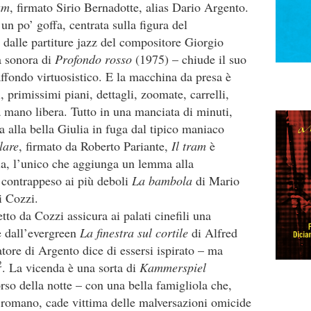
am
, firmato Sirio Bernadotte, alias Dario Argento.
n po’ goffa, centrata sulla figura del
 dalle partiture jazz del compositore Giorgio
a sonora di
Profondo rosso
(1975) – chiude il suo
affondo virtuosistico. E la macchina da presa è
, primissimi piani, dettagli, zoomate, carrelli,
 a mano libera. Tutto in una manciata di minuti,
a alla bella Giulia in fuga dal tipico maniaco
lare
, firmato da Roberto Pariante,
Il tram
è
gia, l’unico che aggiunga un lemma alla
 contrappeso ai più deboli
La bambola
di Mario
i Cozzi.
to da Cozzi assicura ai palati cinefili una
e dall’evergreen
La finestra sul cortile
di Alfred
atore di Argento dice di essersi ispirato – ma
2
. La vicenda è una sorta di
Kammerspiel
rso della notte – con una bella famigliola che,
ale romano, cade vittima delle malversazioni omicide