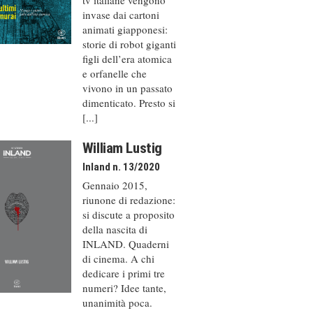
invase dai cartoni
animati giapponesi:
storie di robot giganti
figli dell’era atomica
e orfanelle che
vivono in un passato
dimenticato. Presto si
[...]
William Lustig
Inland n. 13/2020
Gennaio 2015,
riunone di redazione:
si discute a proposito
della nascita di
INLAND. Quaderni
di cinema. A chi
dedicare i primi tre
numeri? Idee tante,
unanimità poca.