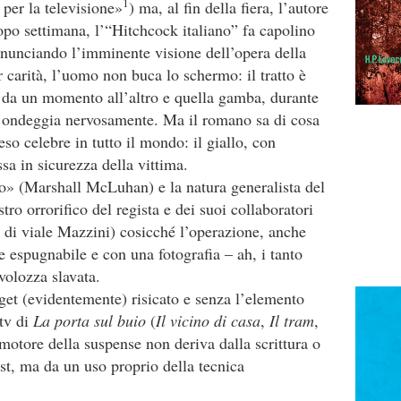
1
 per la televisione»
) ma, al fin della fiera, l’autore
opo settimana, l’“Hitchcock italiano” fa capolino
nnunciando l’imminente visione dell’opera della
r carità, l’uomo non buca lo schermo: il tratto è
i da un momento all’altro e quella gamba, durante
, ondeggia nervosamente. Ma il romano sa di cosa
eso celebre in tutto il mondo: il giallo, con
sa in sicurezza della vittima.
o» (Marshall McLuhan) e la natura generalista del
stro orrorifico del regista e dei suoi collaboratori
i di viale Mazzini) cosicché l’operazione, anche
 espugnabile e con una fotografia – ah, i tanto
avolozza slavata.
get (evidentemente) risicato e senza l’elemento
 tv di
La porta sul buio
(
Il vicino di casa
,
Il tram
,
l motore della suspense non deriva dalla scrittura o
st, ma da un uso proprio della tecnica