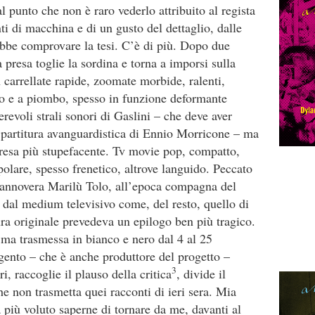
l punto che non è raro vederlo attribuito al regista
i di macchina e di un gusto del dettaglio, dalle
bbe comprovare la tesi. C’è di più. Dopo due
 presa toglie la sordina e torna a imporsi sulla
 carrellate rapide, zoomate morbide, ralenti,
to e a piombo, spesso in funzione deformante
revoli strali sonori di Gaslini – che deve aver
partitura avanguardistica di Ennio Morricone – ma
presa più stupefacente. Tv movie pop, compatto,
olare, spesso frenetico, altrove languido. Peccato
e annovera Marilù Tolo, all’epoca compagna del
 dal medium televisivo come, del resto, quello di
ura originale prevedeva un epilogo ben più tragico.
i ma trasmessa in bianco e nero dal 4 al 25
gento – che è anche produttore del progetto –
3
ri, raccoglie il plauso della critica
, divide il
che non trasmetta quei racconti di ieri sera. Mia
 più voluto saperne di tornare da me, davanti al