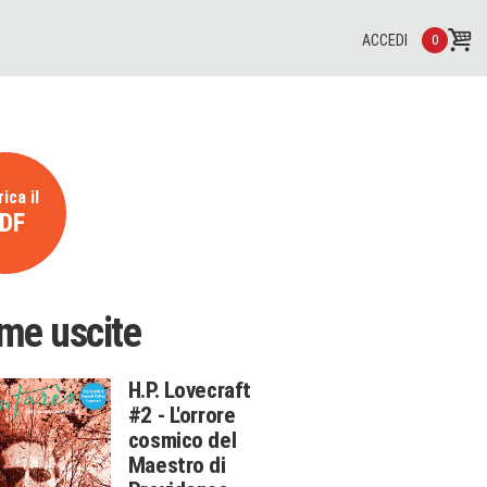
ACCEDI
0
ica il
DF
ime uscite
H.P. Lovecraft
#2 - L'orrore
cosmico del
Maestro di