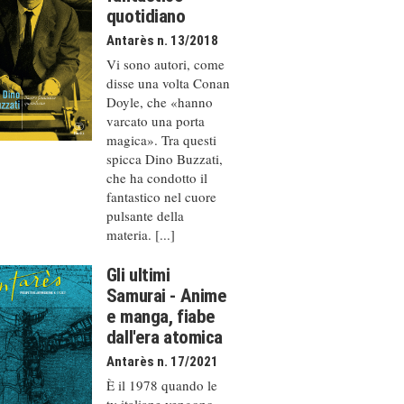
quotidiano
Antarès n. 13/2018
Vi sono autori, come
disse una volta Conan
Doyle, che «hanno
varcato una porta
magica». Tra questi
spicca Dino Buzzati,
che ha condotto il
fantastico nel cuore
pulsante della
materia. [...]
Gli ultimi
Samurai - Anime
e manga, fiabe
dall'era atomica
Antarès n. 17/2021
È il 1978 quando le
tv italiane vengono