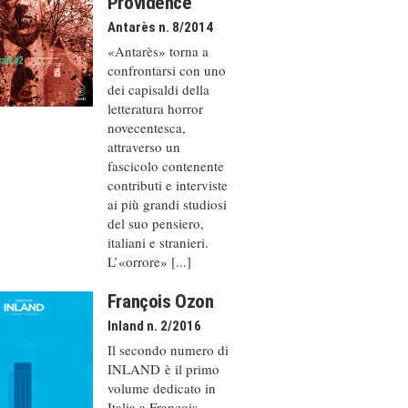
Providence
Antarès n. 8/2014
«Antarès» torna a
confrontarsi con uno
dei capisaldi della
letteratura horror
novecentesca,
attraverso un
fascicolo contenente
contributi e interviste
ai più grandi studiosi
del suo pensiero,
italiani e stranieri.
L’«orrore» [...]
François Ozon
Inland n. 2/2016
Il secondo numero di
INLAND è il primo
volume dedicato in
Italia a François