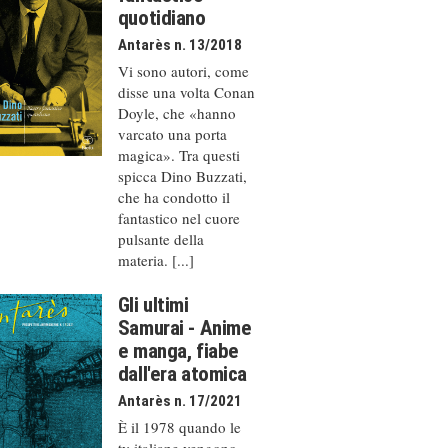
quotidiano
Antarès n. 13/2018
Vi sono autori, come
disse una volta Conan
Doyle, che «hanno
varcato una porta
magica». Tra questi
spicca Dino Buzzati,
che ha condotto il
fantastico nel cuore
pulsante della
materia. [...]
Gli ultimi
Samurai - Anime
e manga, fiabe
dall'era atomica
Antarès n. 17/2021
È il 1978 quando le
tv italiane vengono