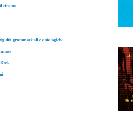
 il cinema
biguità grammaticali e ontologiche
fiamma»
 Dick
ni