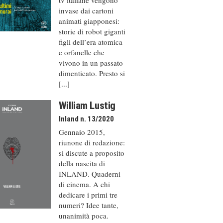
invase dai cartoni
animati giapponesi:
storie di robot giganti
figli dell’era atomica
e orfanelle che
vivono in un passato
dimenticato. Presto si
[...]
William Lustig
Inland n. 13/2020
Gennaio 2015,
riunone di redazione:
si discute a proposito
della nascita di
INLAND. Quaderni
di cinema. A chi
dedicare i primi tre
numeri? Idee tante,
unanimità poca.