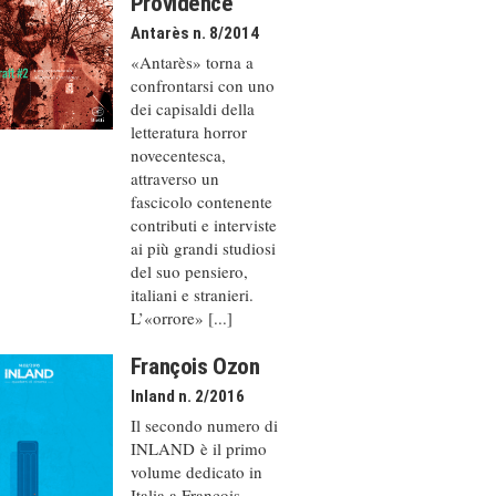
Providence
Antarès n. 8/2014
«Antarès» torna a
confrontarsi con uno
dei capisaldi della
letteratura horror
novecentesca,
attraverso un
fascicolo contenente
contributi e interviste
ai più grandi studiosi
del suo pensiero,
italiani e stranieri.
L’«orrore» [...]
François Ozon
Inland n. 2/2016
Il secondo numero di
INLAND è il primo
volume dedicato in
Italia a François