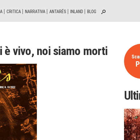
IA
CRITICA
NARRATIVA
ANTARÉS
INLAND
BLOG
ui è vivo, noi siamo morti
Scar
P
Ult