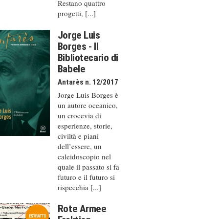
Restano quattro
progetti, [...]
Jorge Luis
Borges - Il
Bibliotecario di
Babele
Antarès n. 12/2017
Jorge Luis Borges è
un autore oceanico,
un crocevia di
esperienze, storie,
civiltà e piani
dell’essere, un
caleido­scopio nel
quale il passato si fa
futuro e il futuro si
rispecchia [...]
Rote Armee