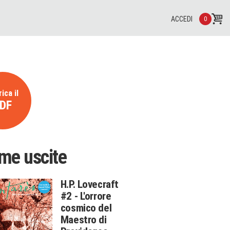
ACCEDI
0
ica il
DF
ime uscite
H.P. Lovecraft
#2 - L'orrore
cosmico del
Maestro di