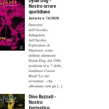
Dylan Dog -
Nostro orrore
quotidiano
Antarès n. 16/2020
Detective
dell’Occulto,
Indagatore
dell’Incubo,
Esploratore di
Pluriversi: come
definire altrimenti
Dylan Dog, dal 1986
residente al n. 7 della
londinese Craven
Road? Le sue
avventure – che
affrontano tutti gli [...]
Dino Buzzati -
Nostro
fantastico