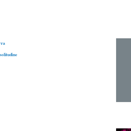
rra
solitudine