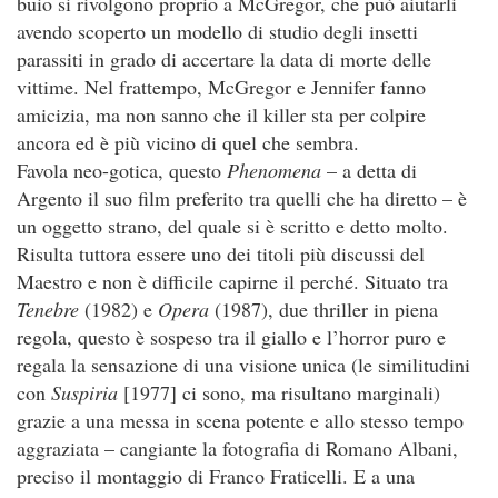
buio si rivolgono proprio a McGregor, che può aiutarli
avendo scoperto un modello di studio degli insetti
parassiti in grado di accertare la data di morte delle
vittime. Nel frattempo, McGregor e Jennifer fanno
amicizia, ma non sanno che il killer sta per colpire
ancora ed è più vicino di quel che sembra.
Favola neo-gotica, questo
Phenomena
– a detta di
Argento il suo film preferito tra quelli che ha diretto – è
un oggetto strano, del quale si è scritto e detto molto.
Risulta tuttora essere uno dei titoli più discussi del
Maestro e non è difficile capirne il perché. Situato tra
Tenebre
(1982) e
Opera
(1987), due thriller in piena
regola, questo è sospeso tra il giallo e l’horror puro e
regala la sensazione di una visione unica (le similitudini
con
Suspiria
[1977] ci sono, ma risultano marginali)
grazie a una messa in scena potente e allo stesso tempo
aggraziata – cangiante la fotografia di Romano Albani,
preciso il montaggio di Franco Fraticelli. E a una