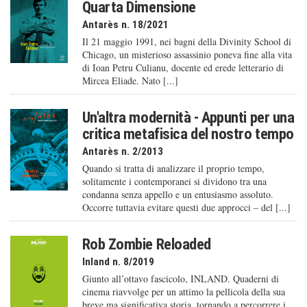
Quarta Dimensione
Antarès n. 18/2021
Il 21 maggio 1991, nei bagni della Divinity School di
Chicago, un misterioso assassinio poneva fine alla vita
di Ioan Petru Culianu, docente ed erede letterario di
Mircea Eliade. Nato [...]
Un'altra modernità - Appunti per una
critica metafisica del nostro tempo
Antarès n. 2/2013
Quando si tratta di analizzare il proprio tempo,
solitamente i contemporanei si dividono tra una
condanna senza appello e un entusiasmo assoluto.
Occorre tuttavia evitare questi due approcci – del [...]
Rob Zombie Reloaded
Inland n. 8/2019
Giunto all’ottavo fascicolo, INLAND. Quaderni di
cinema riavvolge per un attimo la pellicola della sua
breve ma significativa storia, tornando a percorrere i