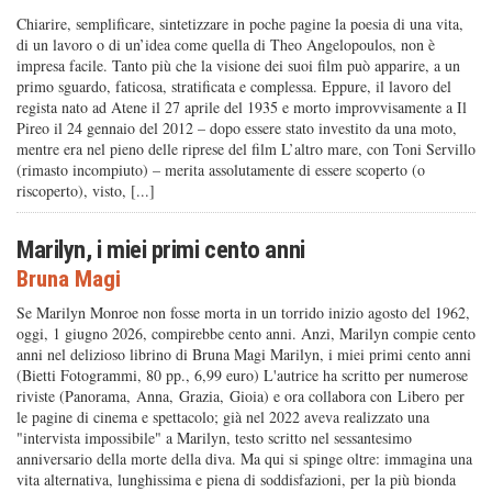
Chiarire, semplificare, sintetizzare in poche pagine la poesia di una vita,
di un lavoro o di un’idea come quella di Theo Angelopoulos, non è
impresa facile. Tanto più che la visione dei suoi film può apparire, a un
primo sguardo, faticosa, stratificata e complessa. Eppure, il lavoro del
regista nato ad Atene il 27 aprile del 1935 e morto improvvisamente a Il
Pireo il 24 gennaio del 2012 – dopo essere stato investito da una moto,
mentre era nel pieno delle riprese del film L’altro mare, con Toni Servillo
(rimasto incompiuto) – merita assolutamente di essere scoperto (o
riscoperto), visto, [...]
Marilyn, i miei primi cento anni
Bruna Magi
Se Marilyn Monroe non fosse morta in un torrido inizio agosto del 1962,
oggi, 1 giugno 2026, compirebbe cento anni. Anzi, Marilyn compie cento
anni nel delizioso librino di Bruna Magi Marilyn, i miei primi cento anni
(Bietti Fotogrammi, 80 pp., 6,99 euro) L'autrice ha scritto per numerose
riviste (Panorama, Anna, Grazia, Gioia) e ora collabora con Libero per
le pagine di cinema e spettacolo; già nel 2022 aveva realizzato una
"intervista impossibile" a Marilyn, testo scritto nel sessantesimo
anniversario della morte della diva. Ma qui si spinge oltre: immagina una
vita alternativa, lunghissima e piena di soddisfazioni, per la più bionda