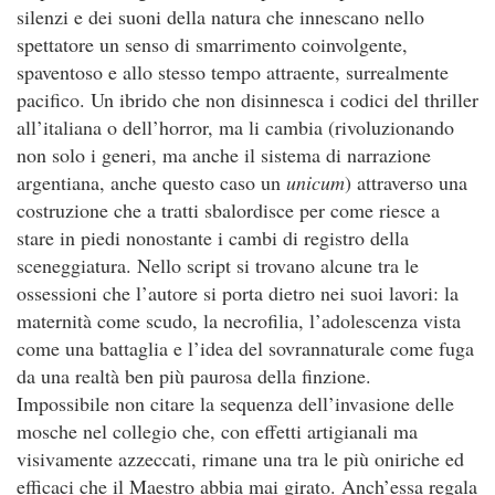
silenzi e dei suoni della natura che innescano nello
spettatore un senso di smarrimento coinvolgente,
spaventoso e allo stesso tempo attraente, surrealmente
pacifico. Un ibrido che non disinnesca i codici del thriller
all’italiana o dell’horror, ma li cambia (rivoluzionando
non solo i generi, ma anche il sistema di narrazione
argentiana, anche questo caso un
unicum
) attraverso una
costruzione che a tratti sbalordisce per come riesce a
stare in piedi nonostante i cambi di registro della
sceneggiatura. Nello script si trovano alcune tra le
ossessioni che l’autore si porta dietro nei suoi lavori: la
maternità come scudo, la necrofilia, l’adolescenza vista
come una battaglia e l’idea del sovrannaturale come fuga
da una realtà ben più paurosa della finzione.
Impossibile non citare la sequenza dell’invasione delle
mosche nel collegio che, con effetti artigianali ma
visivamente azzeccati, rimane una tra le più oniriche ed
efficaci che il Maestro abbia mai girato. Anch’essa regala