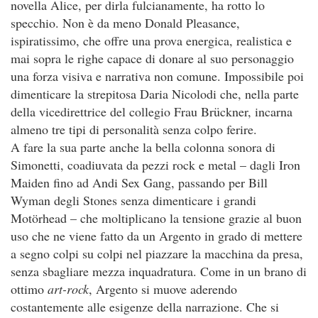
novella Alice, per dirla fulcianamente, ha rotto lo
specchio. Non è da meno Donald Pleasance,
ispiratissimo, che offre una prova energica, realistica e
mai sopra le righe capace di donare al suo personaggio
una forza visiva e narrativa non comune. Impossibile poi
dimenticare la strepitosa Daria Nicolodi che, nella parte
della vicedirettrice del collegio Frau Brückner, incarna
almeno tre tipi di personalità senza colpo ferire.
A fare la sua parte anche la bella colonna sonora di
Simonetti, coadiuvata da pezzi rock e metal – dagli Iron
Maiden fino ad Andi Sex Gang, passando per Bill
Wyman degli Stones senza dimenticare i grandi
Motörhead – che moltiplicano la tensione grazie al buon
uso che ne viene fatto da un Argento in grado di mettere
a segno colpi su colpi nel piazzare la macchina da presa,
senza sbagliare mezza inquadratura. Come in un brano di
ottimo
art-rock
, Argento si muove aderendo
costantemente alle esigenze della narrazione. Che si