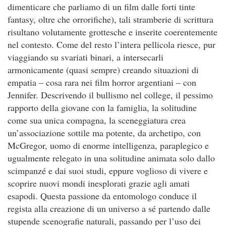
dimenticare che parliamo di un film dalle forti tinte
fantasy, oltre che orrorifiche), tali stramberie di scrittura
risultano volutamente grottesche e inserite coerentemente
nel contesto. Come del resto l’intera pellicola riesce, pur
viaggiando su svariati binari, a intersecarli
armonicamente (quasi sempre) creando situazioni di
empatia – cosa rara nei film horror argentiani – con
Jennifer. Descrivendo il bullismo nel college, il pessimo
rapporto della giovane con la famiglia, la solitudine
come sua unica compagna, la sceneggiatura crea
un’associazione sottile ma potente, da archetipo, con
McGregor, uomo di enorme intelligenza, paraplegico e
ugualmente relegato in una solitudine animata solo dallo
scimpanzé e dai suoi studi, eppure voglioso di vivere e
scoprire nuovi mondi inesplorati grazie agli amati
esapodi. Questa passione da entomologo conduce il
regista alla creazione di un universo a sé partendo dalle
stupende scenografie naturali, passando per l’uso dei