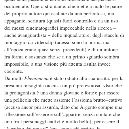
occidentale. Opera straniante, che mette a nudo le paure
del proprio autore qui esaltate da una pericolosa, ma
appagante, scrittura (quasi) fuori controllo e da un uso
dei mezzi cinematografici impeccabile nella ricerca –
anche avanguardista – delle inquadrature, degli stacchi di
montaggio da videoclip (adesso sono la norma ma
all’epoca erano quasi senza precedenti) e di un’unione
fra forma e sostanza che se a un primo sguardo sembra
impossibile, a una visione più attenta risulta invece
coerente.
Da molti
Phenomena
è stato odiato alla sua uscita: per la
presunta misoginia (accusa un po’ pretestuosa, visto che
la protagonista è una donna giovane e forte); per essere
una pellicola che mette assieme l’assioma brutto=cattivo
(accusa ancor più assurda, dato che Argento compie una
riflessione sull’essere e sull’apparire, senza contare che
uno tra i personaggi cattivi è molto bello); per essere il
“
Suspiria
dei poveri” (ma, come già scritto, le