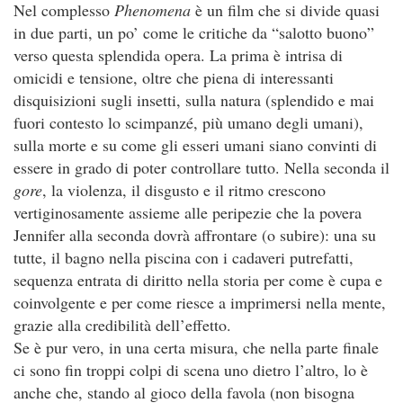
Nel complesso
Phenomena
è un film che si divide quasi
in due parti, un po’ come le critiche da “salotto buono”
verso questa splendida opera. La prima è intrisa di
omicidi e tensione, oltre che piena di interessanti
disquisizioni sugli insetti, sulla natura (splendido e mai
fuori contesto lo scimpanzé, più umano degli umani),
sulla morte e su come gli esseri umani siano convinti di
essere in grado di poter controllare tutto. Nella seconda il
gore
, la violenza, il disgusto e il ritmo crescono
vertiginosamente assieme alle peripezie che la povera
Jennifer alla seconda dovrà affrontare (o subire): una su
tutte, il bagno nella piscina con i cadaveri putrefatti,
sequenza entrata di diritto nella storia per come è cupa e
coinvolgente e per come riesce a imprimersi nella mente,
grazie alla credibilità dell’effetto.
Se è pur vero, in una certa misura, che nella parte finale
ci sono fin troppi colpi di scena uno dietro l’altro, lo è
anche che, stando al gioco della favola (non bisogna