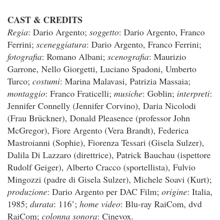
CAST & CREDITS
Regia
: Dario Argento;
soggetto
: Dario Argento, Franco
Ferrini;
sceneggiatura
: Dario Argento, Franco Ferrini;
fotografia
: Romano Albani;
scenografia
: Maurizio
Garrone, Nello Giorgetti, Luciano Spadoni, Umberto
Turco;
costumi
: Marina Malavasi, Patrizia Massaia;
montaggio
: Franco Fraticelli;
musiche
: Goblin;
interpreti
:
Jennifer Connelly (Jennifer Corvino), Daria Nicolodi
(Frau Brückner), Donald Pleasence (professor John
McGregor), Fiore Argento (Vera Brandt), Federica
Mastroianni (Sophie), Fiorenza Tessari (Gisela Sulzer),
Dalila Di Lazzaro (direttrice), Patrick Bauchau (ispettore
Rudolf Geiger), Alberto Cracco (sportellista), Fulvio
Mingozzi (padre di Gisela Sulzer), Michele Soavi (Kurt);
produzione
: Dario Argento per DAC Film;
origine
: Italia,
1985;
durata
: 116’;
home video
: Blu-ray RaiCom, dvd
RaiCom;
colonna sonora
: Cinevox.