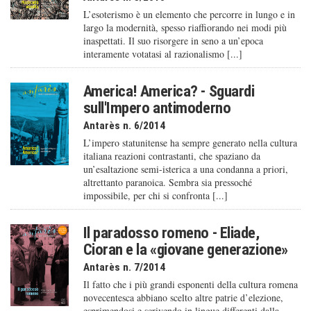
L’esoterismo è un elemento che percorre in lungo e in
largo la modernità, spesso riaffiorando nei modi più
inaspettati. Il suo risorgere in seno a un’epoca
interamente votatasi al razionalismo [...]
America! America? - Sguardi
sull'Impero antimoderno
Antarès n. 6/2014
L’impero statunitense ha sempre generato nella cultura
italiana reazioni contrastanti, che spaziano da
un’esaltazione semi-isterica a una condanna a priori,
altrettanto paranoica. Sembra sia pressoché
impossibile, per chi si confronta [...]
Il paradosso romeno - Eliade,
Cioran e la «giovane generazione»
Antarès n. 7/2014
Il fatto che i più grandi esponenti della cultura romena
novecentesca abbiano scelto altre patrie d’elezione,
esprimendosi e scrivendo in lingue differenti dalla