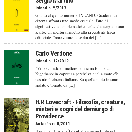
Sergio Martino
Inland n. 5/2017
Giunto al quinto numero, INLAND. Quaderni di
cinema affronta uno snodo cruciale, fatto di
significative ed emblematiche svolte che segnano uno
scarto, un’apertura rispetto alla precedente linea
editoriale. Innanzitutto la scelta del [...]
Carlo Verdone
Inland n. 12/2019
"Vi ho chiesto di mettere la mia moto Honda
Nighthawk in copertina perché su quella moto c'è
passato il cinema italiano. Su quella moto io sono
andato e tornato da [...]
H.P. Lovecraft - Filosofia, creature,
misteri e sogni del demiurgo di
Providence
Antarès n. 0/2011
Il nome di Lovecraft è entrato a pieno titolo nel