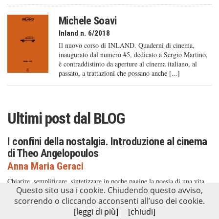
Michele Soavi
Inland n. 6/2018
Il nuovo corso di INLAND. Quaderni di cinema,
inaugurato dal numero #5, dedicato a Sergio Martino,
è contraddistinto da aperture al cinema italiano, al
passato, a trattazioni che possano anche [...]
Ultimi post dal
BLOG
I confini della nostalgia. Introduzione al cinema
di Theo Angelopoulos
Anna Maria Geraci
Chiarire, semplificare, sintetizzare in poche pagine la poesia di una vita,
Questo sito usa i cookie. Chiudendo questo avviso,
di un lavoro o di un’idea come quella di Theo Angelopoulos, non è
impresa facile. Tanto più che la visione dei suoi film può apparire, a un
scorrendo o cliccando acconsenti all’uso dei cookie.
primo sguardo, faticosa, stratificata e complessa. Eppure, il lavoro del
[leggi di più]
[chiudi]
regista nato ad Atene il 27 aprile del 1935 e morto improvvisamente a Il