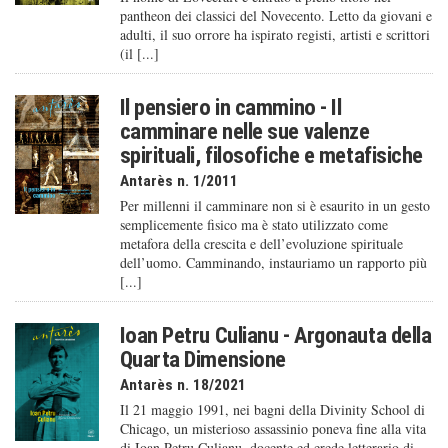
pantheon dei classici del Novecento. Letto da giovani e
adulti, il suo orrore ha ispirato registi, artisti e scrittori
(il [...]
Il pensiero in cammino - Il
camminare nelle sue valenze
spirituali, filosofiche e metafisiche
Antarès n. 1/2011
Per millenni il camminare non si è esaurito in un gesto
semplicemente fisico ma è stato utilizzato come
metafora della crescita e dell’evoluzione spirituale
dell’uomo. Camminando, instauriamo un rapporto più
[...]
Ioan Petru Culianu - Argonauta della
Quarta Dimensione
Antarès n. 18/2021
Il 21 maggio 1991, nei bagni della Divinity School di
Chicago, un misterioso assassinio poneva fine alla vita
di Ioan Petru Culianu, docente ed erede letterario di