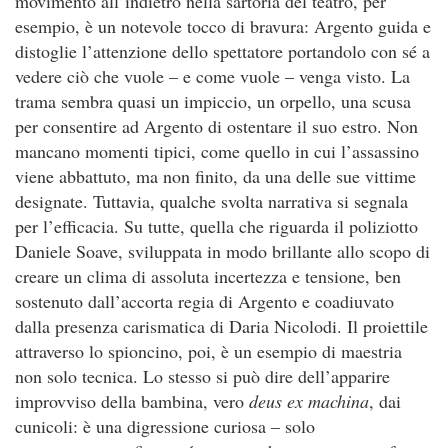
movimento all’indietro nella sartoria del teatro, per
esempio, è un notevole tocco di bravura: Argento guida e
distoglie l’attenzione dello spettatore portandolo con sé a
vedere ciò che vuole – e come vuole – venga visto. La
trama sembra quasi un impiccio, un orpello, una scusa
per consentire ad Argento di ostentare il suo estro. Non
mancano momenti tipici, come quello in cui l’assassino
viene abbattuto, ma non finito, da una delle sue vittime
designate. Tuttavia, qualche svolta narrativa si segnala
per l’efficacia. Su tutte, quella che riguarda il poliziotto
Daniele Soave, sviluppata in modo brillante allo scopo di
creare un clima di assoluta incertezza e tensione, ben
sostenuto dall’accorta regia di Argento e coadiuvato
dalla presenza carismatica di Daria Nicolodi. Il proiettile
attraverso lo spioncino, poi, è un esempio di maestria
non solo tecnica. Lo stesso si può dire dell’apparire
improvviso della bambina, vero
deus ex machina
, dai
cunicoli: è una digressione curiosa – solo