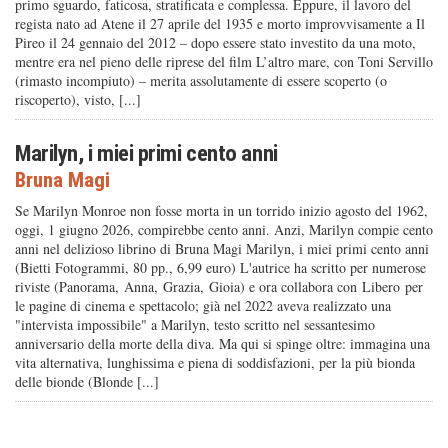
primo sguardo, faticosa, stratificata e complessa. Eppure, il lavoro del
regista nato ad Atene il 27 aprile del 1935 e morto improvvisamente a Il
Pireo il 24 gennaio del 2012 – dopo essere stato investito da una moto,
mentre era nel pieno delle riprese del film L’altro mare, con Toni Servillo
(rimasto incompiuto) – merita assolutamente di essere scoperto (o
riscoperto), visto, [...]
Marilyn, i miei primi cento anni
Bruna Magi
Se Marilyn Monroe non fosse morta in un torrido inizio agosto del 1962,
oggi, 1 giugno 2026, compirebbe cento anni. Anzi, Marilyn compie cento
anni nel delizioso librino di Bruna Magi Marilyn, i miei primi cento anni
(Bietti Fotogrammi, 80 pp., 6,99 euro) L'autrice ha scritto per numerose
riviste (Panorama, Anna, Grazia, Gioia) e ora collabora con Libero per
le pagine di cinema e spettacolo; già nel 2022 aveva realizzato una
"intervista impossibile" a Marilyn, testo scritto nel sessantesimo
anniversario della morte della diva. Ma qui si spinge oltre: immagina una
vita alternativa, lunghissima e piena di soddisfazioni, per la più bionda
delle bionde (Blonde [...]