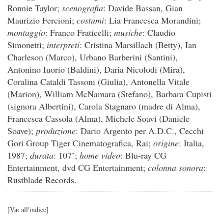
Ronnie Taylor;
scenografia
: Davide Bassan, Gian
Maurizio Fercioni;
costumi
: Lia Francesca Morandini;
montaggio
: Franco Fraticelli;
musiche
: Claudio
Simonetti;
interpreti
: Cristina Marsillach (Betty), Ian
Charleson (Marco), Urbano Barberini (Santini),
Antonino Iuorio (Baldini), Daria Nicolodi (Mira),
Coralina Cataldi Tassoni (Giulia), Antonella Vitale
(Marion), William McNamara (Stefano), Barbara Cupisti
(signora Albertini), Carola Stagnaro (madre di Alma),
Francesca Cassola (Alma), Michele Soavi (Daniele
Soave);
produzione
: Dario Argento per A.D.C., Cecchi
Gori Group Tiger Cinematografica, Rai;
origine
: Italia,
1987;
durata
: 107’;
home video
: Blu-ray CG
Entertainment, dvd CG Entertainment;
colonna sonora
:
Rustblade Records.
[
Vai all'indice
]