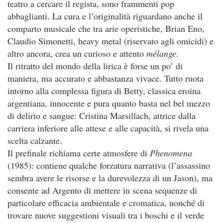
teatro a cercare il regista, sono frammenti pop
abbaglianti. La cura e l’originalità riguardano anche il
comparto musicale che tra arie operistiche, Brian Eno,
Claudio Simonetti, heavy metal (riservato agli omicidi) e
altro ancora, crea un curioso e attento
mélange
.
Il ritratto del mondo della lirica è forse un po’ di
maniera, ma accurato e abbastanza vivace. Tutto ruota
intorno alla complessa figura di Betty, classica eroina
argentiana, innocente e pura quanto basta nel bel mezzo
di delirio e sangue: Cristina Marsillach, attrice dalla
carriera inferiore alle attese e alle capacità, si rivela una
scelta calzante.
Il prefinale richiama certe atmosfere di
Phenomena
(1985): contiene qualche forzatura narrativa (l’assassino
sembra avere le risorse e la durevolezza di un Jason), ma
consente ad Argento di mettere in scena sequenze di
particolare efficacia ambientale e cromatica, nonché di
trovare nuove suggestioni visuali tra i boschi e il verde