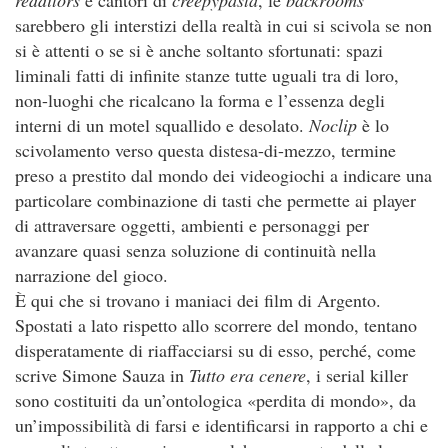
redditors
e cantori di
creepypasta
, le
backrooms
sarebbero gli interstizi della realtà in cui si scivola se non
si è attenti o se si è anche soltanto sfortunati: spazi
liminali fatti di infinite stanze tutte uguali tra di loro,
non-luoghi che ricalcano la forma e l’essenza degli
interni di un motel squallido e desolato.
Noclip
è lo
scivolamento verso questa distesa-di-mezzo, termine
preso a prestito dal mondo dei videogiochi a indicare una
particolare combinazione di tasti che permette ai player
di attraversare oggetti, ambienti e personaggi per
avanzare quasi senza soluzione di continuità nella
narrazione del gioco.
È qui che si trovano i maniaci dei film di Argento.
Spostati a lato rispetto allo scorrere del mondo, tentano
disperatamente di riaffacciarsi su di esso, perché, come
scrive Simone Sauza in
Tutto era cenere
, i serial killer
sono costituiti da un’ontologica «perdita di mondo», da
un’impossibilità di farsi e identificarsi in rapporto a chi e