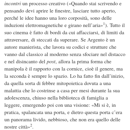
incontri
un processo creativo («Quando stai scrivendo e
pensando devi aprire le finestre, lasciare tutto aperto,
perché le idee hanno una loro corposità, sono delle
1
induzioni elettromagnetiche e girano nell’aria»
). Tutto il
suo cinema è fatto di bordi da cui affacciarsi, di limiti da
attraversare, di steccati da superare. Se Argento è un
autore manierista, che lavora su codici e strutture che
vanno dal classico al moderno senza sfociare nel distacco
e nel disincanto del
post
, allora la prima forma che
manipola è il rapporto con la cornice, cioè il genere, ma
la seconda è sempre lo spazio. Lo ha fatto fin dall’inizio,
da quella sorta di febbre mitopoietica dovuta a una
malattia che lo costrinse a casa per mesi durante la sua
adolescenza, chiuso nella biblioteca di famiglia a
leggere, emergendo poi con una visione: «Mi si è, in
pratica, spalancata una porta, e dietro questa porta c’era
un panorama livido, nebbioso, che non era quello delle
2
nostre città»
.