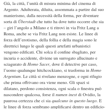
Già, la città, l’unità di misura minima del cinema di
Argento. Adulterata, diluita, assommata a partire dal suo
manierismo, dalla necessità della forma, per diventare
sorta di
Ü
berstadt
che tutto ha dove tutto occorre che sia
– giri l’angolo a Milano e ti ritrovi in via Fritz Lang a
Roma, anche se via Fritz Lang non esiste. Le linee di
forza dell’erotismo, della follia e della magia sono le
direttrici lungo le quali questi artefatti urbanistici
vengono edificati. Chi solca il confine sbagliato, per
incuria o accidente, diviene un surrogato allucinato e
sciagurato di
Homo Sacer
, dove il detective per caso,
l’uomo qualunque hitchcockiano, si trasforma in
Homo
Argentum
. Le città si rivelano menzogne, e ogni rifugio
che prima offrivano ora viene meno. Gli spazi si
dilatano, perdono consistenza, ogni scala o finestra può
nascondere qualcosa, forse il
numen inest
di Ovidio, la
paurosa certezza che ci sia
qualcuno in questo luogo
. E
le linee di forza sembrano amplificarsi dentro un edificio-