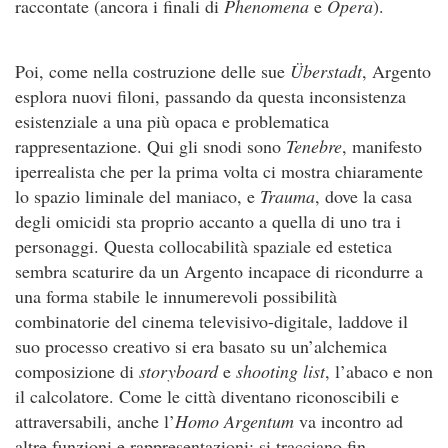
raccontate (ancora i finali di
Phenomena
e
Opera
).
Poi, come nella costruzione delle sue
Ü
berstadt
, Argento
esplora nuovi filoni, passando da questa inconsistenza
esistenziale a una più opaca e problematica
rappresentazione. Qui gli snodi sono
Tenebre
, manifesto
iperrealista che per la prima volta ci mostra chiaramente
lo spazio liminale del maniaco, e
Trauma
, dove la casa
degli omicidi sta proprio accanto a quella di uno tra i
personaggi. Questa collocabilità spaziale ed estetica
sembra scaturire da un Argento incapace di ricondurre a
una forma stabile le innumerevoli possibilità
combinatorie del cinema televisivo-digitale, laddove il
suo processo creativo si era basato su un’alchemica
composizione di
storyboard
e
shooting list
, l’abaco e non
il calcolatore. Come le città diventano riconoscibili e
attraversabili, anche l’
Homo Argentum
va incontro ad
altre funzioni e rappresentazioni: si tracciano fin