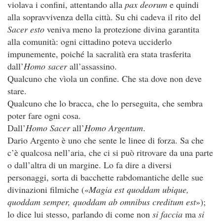
violava i confini, attentando alla
pax deorum
e quindi
alla sopravvivenza della città. Su chi cadeva il rito del
Sacer esto
veniva meno la protezione divina garantita
alla comunità: ogni cittadino poteva ucciderlo
impunemente, poiché la sacralità era stata trasferita
dall’
Homo sacer
all’assassino.
Qualcuno che vìola un confine. Che sta dove non deve
stare.
Qualcuno che lo bracca, che lo perseguita, che sembra
poter fare ogni cosa.
Dall’
Homo Sacer
all’
Homo Argentum
.
Dario Argento è uno che sente le linee di forza. Sa che
c’è qualcosa nell’aria, che ci si può ritrovare da una parte
o dall’altra di un margine. Lo fa dire a diversi
personaggi, sorta di bacchette rabdomantiche delle sue
divinazioni filmiche («
Magia est quoddam ubique,
quoddam semper, quoddam ab omnibus creditum est
»);
lo dice lui stesso, parlando di come non
si faccia
ma
si