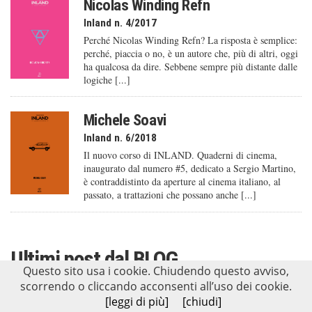
Nicolas Winding Refn
Inland n. 4/2017
Perché Nicolas Winding Refn? La risposta è semplice:
perché, piaccia o no, è un autore che, più di altri, oggi
ha qualcosa da dire. Sebbene sempre più distante dalle
logiche [...]
Michele Soavi
Inland n. 6/2018
Il nuovo corso di INLAND. Quaderni di cinema,
inaugurato dal numero #5, dedicato a Sergio Martino,
è contraddistinto da aperture al cinema italiano, al
passato, a trattazioni che possano anche [...]
Ultimi post dal
BLOG
Questo sito usa i cookie. Chiudendo questo avviso,
scorrendo o cliccando acconsenti all’uso dei cookie.
I confini della nostalgia. Introduzione al cinema
[leggi di più]
[chiudi]
di Theo Angelopoulos