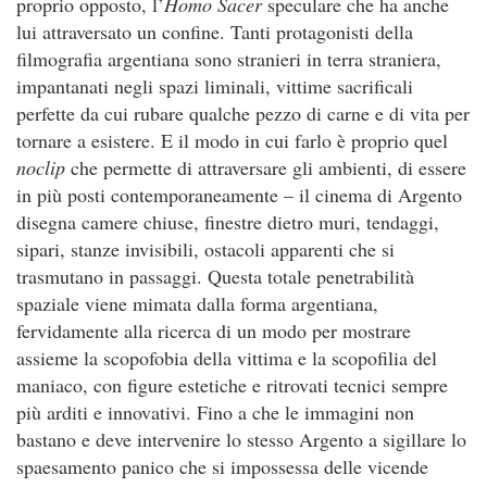
proprio opposto, l’
Homo Sacer
speculare che ha anche
lui attraversato un confine. Tanti protagonisti della
filmografia argentiana sono stranieri in terra straniera,
impantanati negli spazi liminali, vittime sacrificali
perfette da cui rubare qualche pezzo di carne e di vita per
tornare a esistere. E il modo in cui farlo è proprio quel
noclip
che permette di attraversare gli ambienti, di essere
in più posti contemporaneamente – il cinema di Argento
disegna camere chiuse, finestre dietro muri, tendaggi,
sipari, stanze invisibili, ostacoli apparenti che si
trasmutano in passaggi. Questa totale penetrabilità
spaziale viene mimata dalla forma argentiana,
fervidamente alla ricerca di un modo per mostrare
assieme la scopofobia della vittima e la scopofilia del
maniaco, con figure estetiche e ritrovati tecnici sempre
più arditi e innovativi. Fino a che le immagini non
bastano e deve intervenire lo stesso Argento a sigillare lo
spaesamento panico che si impossessa delle vicende