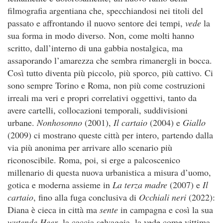
filmografia argentiana che, specchiandosi nei titoli del
passato e affrontando il nuovo sentore dei tempi,
vede
la
sua forma in modo diverso. Non, come molti hanno
scritto, dall’interno di una gabbia nostalgica, ma
assaporando l’amarezza che sembra rimanergli in bocca.
Così tutto diventa più piccolo, più sporco, più cattivo. Ci
sono sempre Torino e Roma, non più come costruzioni
irreali ma veri e propri correlativi oggettivi, tanto da
avere cartelli, collocazioni temporali, suddivisioni
urbane.
Nonhosonno
(2001),
Il cartaio
(2004) e
Giallo
(2009) ci mostrano queste città per intero, partendo dalla
via più anonima per arrivare allo scenario più
riconoscibile. Roma, poi, si erge a palcoscenico
millenario di questa nuova urbanistica a misura d’uomo,
gotica e moderna assieme in
La terza madre
(2007) e
Il
cartaio
, fino alla fuga conclusiva di
Occhiali neri
(2022):
Diana è cieca in città ma
sente
in campagna e così la sua
wutende Heer
, la caccia selvaggia, la vede come vittima