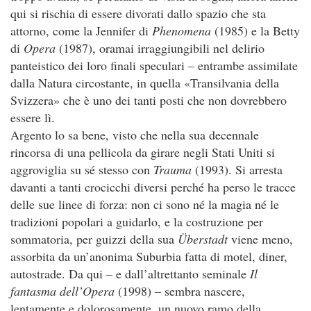
qui si rischia di essere divorati dallo spazio che sta
attorno, come la Jennifer di
Phenomena
(1985) e la Betty
di
Opera
(1987), oramai irraggiungibili nel delirio
panteistico dei loro finali speculari – entrambe assimilate
dalla Natura circostante, in quella «Transilvania della
Svizzera» che è uno dei tanti posti che non dovrebbero
essere lì.
Argento lo sa bene, visto che nella sua decennale
rincorsa di una pellicola da girare negli Stati Uniti si
aggroviglia su sé stesso con
Trauma
(1993). Si arresta
davanti a tanti crocicchi diversi perché ha perso le tracce
delle sue linee di forza: non ci sono né la magia né le
tradizioni popolari a guidarlo, e la costruzione per
sommatoria, per guizzi della sua
Ü
berstadt
viene meno,
assorbita da un’anonima Suburbia fatta di motel, diner,
autostrade. Da qui – e dall’altrettanto seminale
Il
fantasma dell’Opera
(1998) – sembra nascere,
lentamente e dolorosamente, un nuovo ramo della