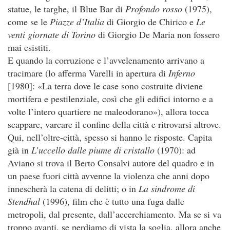
statue, le targhe, il Blue Bar di
Profondo rosso
(1975),
come se le
Piazze d’Italia
di Giorgio de Chirico e
Le
venti giornate di Torino
di Giorgio De Maria non fossero
mai esistiti.
E quando la corruzione e l’avvelenamento arrivano a
tracimare (lo afferma Varelli in apertura di
Inferno
[1980]: «La terra dove le case sono costruite diviene
mortifera e pestilenziale, così che gli edifici intorno e a
volte l’intero quartiere ne maleodorano»), allora tocca
scappare, varcare il confine della città e ritrovarsi altrove.
Qui, nell’oltre-città, spesso si hanno le risposte. Capita
già in
L’uccello dalle piume di cristallo
(1970): ad
Aviano si trova il Berto Consalvi autore del quadro e in
un paese fuori città avvenne la violenza che anni dopo
innescherà la catena di delitti; o in
La sindrome di
Stendhal
(1996), film che è tutto una fuga dalle
metropoli, dal presente, dall’accerchiamento. Ma se si va
troppo avanti, se perdiamo di vista la soglia, allora anche