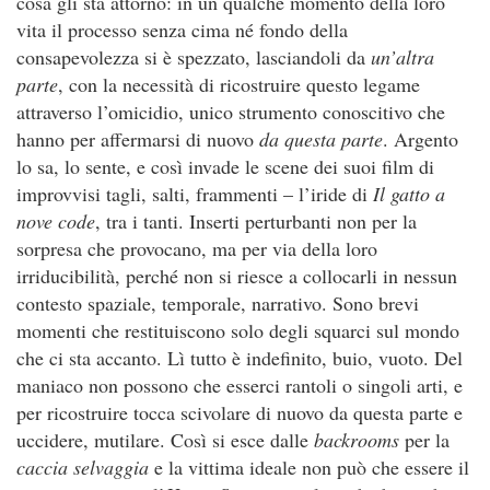
cosa gli sta attorno: in un qualche momento della loro
vita il processo senza cima né fondo della
consapevolezza si è spezzato, lasciandoli da
un’altra
parte
, con la necessità di ricostruire questo legame
attraverso l’omicidio, unico strumento conoscitivo che
hanno per affermarsi di nuovo
da questa parte
. Argento
lo sa, lo sente, e così invade le scene dei suoi film di
improvvisi tagli, salti, frammenti – l’iride di
Il gatto a
nove code
, tra i tanti. Inserti perturbanti non per la
sorpresa che provocano, ma per via della loro
irriducibilità, perché non si riesce a collocarli in nessun
contesto spaziale, temporale, narrativo. Sono brevi
momenti che restituiscono solo degli squarci sul mondo
che ci sta accanto. Lì tutto è indefinito, buio, vuoto. Del
maniaco non possono che esserci rantoli o singoli arti, e
per ricostruire tocca scivolare di nuovo da questa parte e
uccidere, mutilare. Così si esce dalle
backrooms
per la
caccia selvaggia
e la vittima ideale non può che essere il