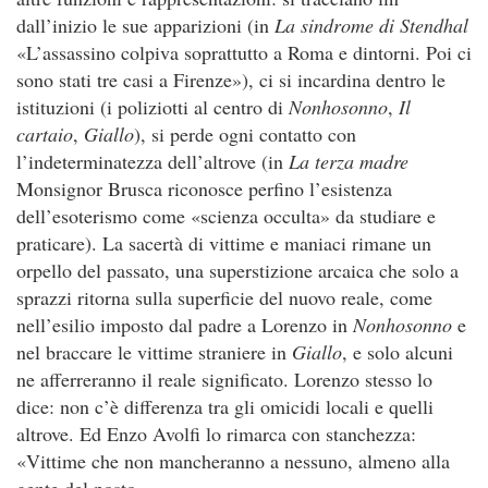
dall’inizio le sue apparizioni (in
La sindrome di Stendhal
«L’assassino colpiva soprattutto a Roma e dintorni. Poi ci
sono stati tre casi a Firenze»), ci si incardina dentro le
istituzioni (i poliziotti al centro di
Nonhosonno
,
Il
cartaio
,
Giallo
), si perde ogni contatto con
l’indeterminatezza dell’altrove (in
La terza madre
Monsignor Brusca riconosce perfino l’esistenza
dell’esoterismo come «scienza occulta» da studiare e
praticare). La sacertà di vittime e maniaci rimane un
orpello del passato, una superstizione arcaica che solo a
sprazzi ritorna sulla superficie del nuovo reale, come
nell’esilio imposto dal padre a Lorenzo in
Nonhosonno
e
nel braccare le vittime straniere in
Giallo
, e solo alcuni
ne afferreranno il reale significato. Lorenzo stesso lo
dice: non c’è differenza tra gli omicidi locali e quelli
altrove. Ed Enzo Avolfi lo rimarca con stanchezza:
«Vittime che non mancheranno a nessuno, almeno alla