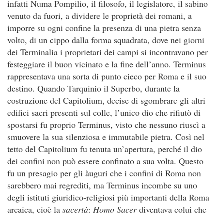
infatti Numa Pompilio, il filosofo, il legislatore, il sabino
venuto da fuori, a dividere le proprietà dei romani, a
imporre su ogni confine la presenza di una pietra senza
volto, di un cippo dalla forma squadrata, dove nei giorni
dei Terminalia i proprietari dei campi si incontravano per
festeggiare il buon vicinato e la fine dell’anno. Terminus
rappresentava una sorta di punto cieco per Roma e il suo
destino. Quando Tarquinio il Superbo, durante la
costruzione del Capitolium, decise di sgombrare gli altri
edifici sacri presenti sul colle, l’unico dio che rifiutò di
spostarsi fu proprio Terminus, visto che nessuno riuscì a
smuovere la sua silenziosa e immutabile pietra. Così nel
tetto del Capitolium fu tenuta un’apertura, perché il dio
dei confini non può essere confinato a sua volta. Questo
fu un presagio per gli àuguri che i confini di Roma non
sarebbero mai regrediti, ma Terminus incombe su uno
degli istituti giuridico-religiosi più importanti della Roma
arcaica, cioè la
sacertà
:
Homo Sacer
diventava colui che