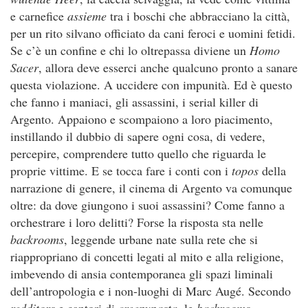
e carnefice
assieme
tra i boschi che abbracciano la città,
per un rito silvano officiato da cani feroci e uomini fetidi.
Se c’è un confine e chi lo oltrepassa diviene un
Homo
Sacer
, allora deve esserci anche qualcuno pronto a sanare
questa violazione. A uccidere con impunità. Ed è questo
che fanno i maniaci, gli assassini, i serial killer di
Argento. Appaiono e scompaiono a loro piacimento,
instillando il dubbio di sapere ogni cosa, di vedere,
percepire, comprendere tutto quello che riguarda le
proprie vittime. E se tocca fare i conti con i
topos
della
narrazione di genere, il cinema di Argento va comunque
oltre: da dove giungono i suoi assassini? Come fanno a
orchestrare i loro delitti? Forse la risposta sta nelle
backrooms
, leggende urbane nate sulla rete che si
riappropriano di concetti legati al mito e alla religione,
imbevendo di ansia contemporanea gli spazi liminali
dell’antropologia e i non-luoghi di Marc Augé. Secondo