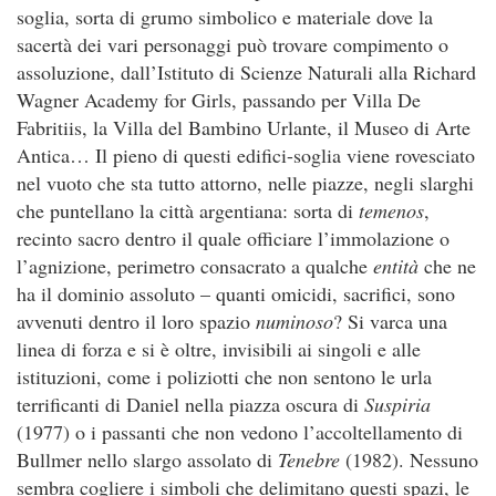
soglia, sorta di grumo simbolico e materiale dove la
sacertà dei vari personaggi può trovare compimento o
assoluzione, dall’Istituto di Scienze Naturali alla Richard
Wagner Academy for Girls, passando per Villa De
Fabritiis, la Villa del Bambino Urlante, il Museo di Arte
Antica… Il pieno di questi edifici-soglia viene rovesciato
nel vuoto che sta tutto attorno, nelle piazze, negli slarghi
che puntellano la città argentiana: sorta di
temenos
,
recinto sacro dentro il quale officiare l’immolazione o
l’agnizione, perimetro consacrato a qualche
entità
che ne
ha il dominio assoluto – quanti omicidi, sacrifici, sono
avvenuti dentro il loro spazio
numinoso
? Si varca una
linea di forza e si è oltre, invisibili ai singoli e alle
istituzioni, come i poliziotti che non sentono le urla
terrificanti di Daniel nella piazza oscura di
Suspiria
(1977) o i passanti che non vedono l’accoltellamento di
Bullmer nello slargo assolato di
Tenebre
(1982). Nessuno
sembra cogliere i simboli che delimitano questi spazi, le