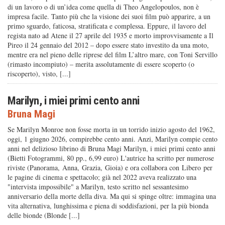
di un lavoro o di un’idea come quella di Theo Angelopoulos, non è
impresa facile. Tanto più che la visione dei suoi film può apparire, a un
primo sguardo, faticosa, stratificata e complessa. Eppure, il lavoro del
regista nato ad Atene il 27 aprile del 1935 e morto improvvisamente a Il
Pireo il 24 gennaio del 2012 – dopo essere stato investito da una moto,
mentre era nel pieno delle riprese del film L’altro mare, con Toni Servillo
(rimasto incompiuto) – merita assolutamente di essere scoperto (o
riscoperto), visto, [...]
Marilyn, i miei primi cento anni
Bruna Magi
Se Marilyn Monroe non fosse morta in un torrido inizio agosto del 1962,
oggi, 1 giugno 2026, compirebbe cento anni. Anzi, Marilyn compie cento
anni nel delizioso librino di Bruna Magi Marilyn, i miei primi cento anni
(Bietti Fotogrammi, 80 pp., 6,99 euro) L'autrice ha scritto per numerose
riviste (Panorama, Anna, Grazia, Gioia) e ora collabora con Libero per
le pagine di cinema e spettacolo; già nel 2022 aveva realizzato una
"intervista impossibile" a Marilyn, testo scritto nel sessantesimo
anniversario della morte della diva. Ma qui si spinge oltre: immagina una
vita alternativa, lunghissima e piena di soddisfazioni, per la più bionda
delle bionde (Blonde [...]