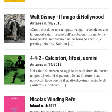
Walt Disney - Il mago di Hollywood
Antarès n. 10/2015
«Credo che dopo una tempesta venga l’arcobaleno: che
la tempesta sia il prezzo dell’arcobaleno. La gente ha
bisogno dell’arcobaleno e ne ho bisogno anch’io, e
perciò glielo do». Solo un [...]
4-4-2 - Calciatori, tifosi, uomini
Antarès n. 14/2019
Nel calcio s’intrecciano oggi le linee di forza del nostro
tempo; talvolta vi si palesano le sue fratture, i suoi
non-detti. Ecco perché il quattordicesimo fascicolo di
«Antarès» è dedicato [...]
Nicolas Winding Refn
Inland n. 4/2017
Perché Nicolas Winding Refn? La risposta è semplice: