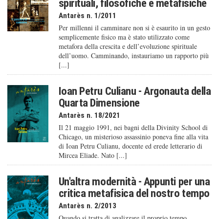
spirituali, filosofiche e metafisiche
Antarès n. 1/2011
Per millenni il camminare non si è esaurito in un gesto
semplicemente fisico ma è stato utilizzato come
metafora della crescita e dell’evoluzione spirituale
dell’uomo. Camminando, instauriamo un rapporto più
[...]
Ioan Petru Culianu - Argonauta della
Quarta Dimensione
Antarès n. 18/2021
Il 21 maggio 1991, nei bagni della Divinity School di
Chicago, un misterioso assassinio poneva fine alla vita
di Ioan Petru Culianu, docente ed erede letterario di
Mircea Eliade. Nato [...]
Un'altra modernità - Appunti per una
critica metafisica del nostro tempo
Antarès n. 2/2013
Quando si tratta di analizzare il proprio tempo,