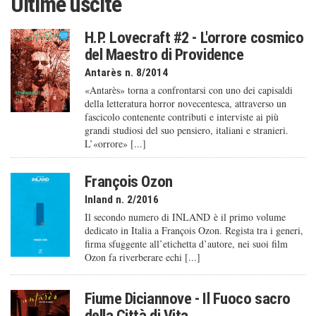
Ultime uscite
H.P. Lovecraft #2 - L'orrore cosmico
del Maestro di Providence
Antarès n. 8/2014
«Antarès» torna a confrontarsi con uno dei capisaldi
della letteratura horror novecentesca, attraverso un
fascicolo contenente contributi e interviste ai più
grandi studiosi del suo pensiero, italiani e stranieri.
L’«orrore» [...]
François Ozon
Inland n. 2/2016
Il secondo numero di INLAND è il primo volume
dedicato in Italia a François Ozon. Regista tra i generi,
firma sfuggente all’etichetta d’autore, nei suoi film
Ozon fa riverberare echi [...]
Fiume Diciannove - Il Fuoco sacro
della Città di Vita