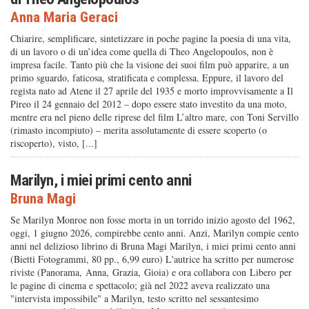
Anna Maria Geraci
Chiarire, semplificare, sintetizzare in poche pagine la poesia di una vita,
di un lavoro o di un’idea come quella di Theo Angelopoulos, non è
impresa facile. Tanto più che la visione dei suoi film può apparire, a un
primo sguardo, faticosa, stratificata e complessa. Eppure, il lavoro del
regista nato ad Atene il 27 aprile del 1935 e morto improvvisamente a Il
Pireo il 24 gennaio del 2012 – dopo essere stato investito da una moto,
mentre era nel pieno delle riprese del film L’altro mare, con Toni Servillo
(rimasto incompiuto) – merita assolutamente di essere scoperto (o
riscoperto), visto, [...]
Marilyn, i miei primi cento anni
Bruna Magi
Se Marilyn Monroe non fosse morta in un torrido inizio agosto del 1962,
oggi, 1 giugno 2026, compirebbe cento anni. Anzi, Marilyn compie cento
anni nel delizioso librino di Bruna Magi Marilyn, i miei primi cento anni
(Bietti Fotogrammi, 80 pp., 6,99 euro) L'autrice ha scritto per numerose
riviste (Panorama, Anna, Grazia, Gioia) e ora collabora con Libero per
le pagine di cinema e spettacolo; già nel 2022 aveva realizzato una
"intervista impossibile" a Marilyn, testo scritto nel sessantesimo