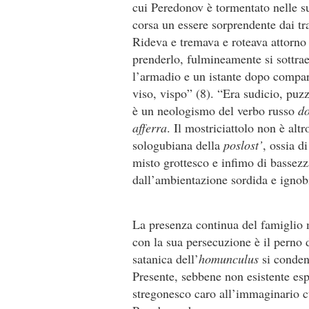
cui Peredonov è tormentato nelle su
corsa un essere sorprendente dai trat
Rideva e tremava e roteava attorno
prenderlo, fulmineamente si sottrae
l’armadio e un istante dopo compar
viso, vispo” (8). “Era sudicio, puzz
è un neologismo del verbo russo
do
afferra
. Il mostriciattolo non è alt
sologubiana della
poslost’
, ossia d
misto grottesco e infimo di basse
dall’ambientazione sordida e ignob
La presenza continua del famiglio 
con la sua persecuzione è il perno 
satanica dell’
homunculus
si conden
Presente, sebbene non esistente esp
stregonesco caro all’immaginario cul