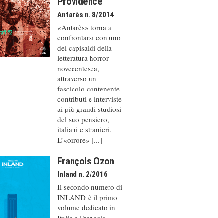
Providence
Antarès n. 8/2014
«Antarès» torna a
confrontarsi con uno
dei capisaldi della
letteratura horror
novecentesca,
attraverso un
fascicolo contenente
contributi e interviste
ai più grandi studiosi
del suo pensiero,
italiani e stranieri.
L’«orrore» [...]
François Ozon
Inland n. 2/2016
Il secondo numero di
INLAND è il primo
volume dedicato in
Italia a François