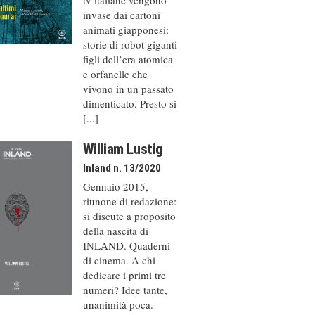
invase dai cartoni
animati giapponesi:
storie di robot giganti
figli dell’era atomica
e orfanelle che
vivono in un passato
dimenticato. Presto si
[...]
William Lustig
Inland n. 13/2020
Gennaio 2015,
riunone di redazione:
si discute a proposito
della nascita di
INLAND. Quaderni
di cinema. A chi
dedicare i primi tre
numeri? Idee tante,
unanimità poca.