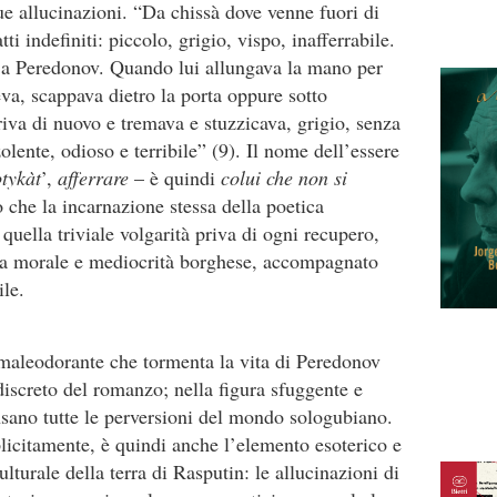
e allucinazioni. “Da chissà dove venne fuori di
ti indefiniti: piccolo, grigio, vispo, inafferrabile.
 a Peredonov. Quando lui allungava la mano per
va, scappava dietro la porta oppure sotto
iva di nuovo e tremava e stuzzicava, grigio, senza
olente, odioso e terribile” (9). Il nome dell’essere
tykàt
’,
afferrare
– è quindi
colui che non si
ro che la incarnazione stessa della poetica
i quella triviale volgarità priva di ogni recupero,
zza morale e mediocrità borghese, accompagnato
ile.
maleodorante che tormenta la vita di Peredonov
discreto del romanzo; nella figura sfuggente e
sano tutte le perversioni del mondo sologubiano.
licitamente, è quindi anche l’elemento esoterico e
turale della terra di Rasputin: le allucinazioni di