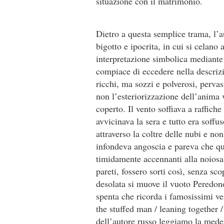
situazione con il matrimonio.
Dietro a questa semplice trama, l’a
bigotto e ipocrita, in cui si celan
interpretazione simbolica mediante 
compiace di eccedere nella descrizi
ricchi, ma sozzi e polverosi, perva
non l’esteriorizzazione dell’anima 
coperto. Il vento soffiava a raffiche
avvicinava la sera e tutto era soff
attraverso la coltre delle nubi e non
infondeva angoscia e pareva che que
timidamente accennanti alla noiosa e
pareti, fossero sorti così, senza sc
desolata si muove il vuoto Peredon
spenta che ricorda i famosissimi ve
the stuffed man / leaning together /
dell’autore russo leggiamo la medes