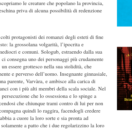
 scopriamo le creature che popolano la provincia,
eschina priva di alcuna possibilità di redenzione
e colti protagonisti dei romanzi degli esteti di fine
to: la grossolana volgarità, l’ipocrita e
mediocri e comuni. Sologub, estraendo dalla sua
 ci consegna uno dei personaggi più crudamente
a, un essere grottesco nella sua stolidità, che
mente e perverso dell’uomo. Insegnante ginnasiale,
a parente, Varvàra, e ambisce alla carica di
anci con i più alti membri della scala sociale. Nel
 persecuzione che lo ossessiona e lo spinge a
cendosi che chiunque trami contro di lui per non
 compagna quindi lo raggira, facendogli credere
abbia a cuore la loro sorte e sia pronta ad
 solamente a patto che i due regolarizzino la loro