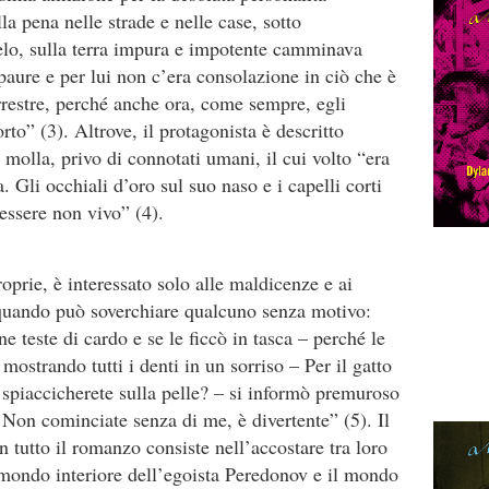
a pena nelle strade e nelle case, sotto
ielo, sulla terra impura e impotente camminava
aure e per lui non c’era consolazione in ciò che è
errestre, perché anche ora, come sempre, egli
o” (3). Altrove, il protagonista è descritto
molla, privo di connotati umani, il cui volto “era
 Gli occhiali d’oro sul suo naso e i capelli corti
 essere non vivo” (4).
oprie, è interessato solo alle maldicenze e ai
 quando può soverchiare qualcuno senza motivo:
 teste di cardo e se le ficcò in tasca – perché le
ostrando tutti i denti in un sorriso – Per il gatto
 spiaccicherete sulla pelle? – si informò premuroso
Non cominciate senza di me, è divertente” (5). Il
 tutto il romanzo consiste nell’accostare tra loro
o mondo interiore dell’egoista Peredonov e il mondo