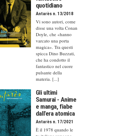
quotidiano
Antarès n. 13/2018
Vi sono autori, come
disse una volta Conan
Doyle, che «hanno
varcato una porta
magica». Tra questi
spicca Dino Buzzati,
che ha condotto il
fantastico nel cuore
pulsante della
materia. [...]
Gli ultimi
Samurai - Anime
e manga, fiabe
dall'era atomica
Antarès n. 17/2021
È il 1978 quando le
tv italiane vengono