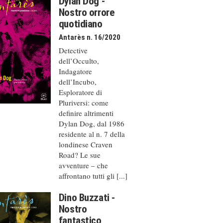
Dylan Dog -
Nostro orrore
quotidiano
Antarès n. 16/2020
Detective
dell’Occulto,
Indagatore
dell’Incubo,
Esploratore di
Pluriversi: come
definire altrimenti
Dylan Dog, dal 1986
residente al n. 7 della
londinese Craven
Road? Le sue
avventure – che
affrontano tutti gli [...]
Dino Buzzati -
Nostro
fantastico