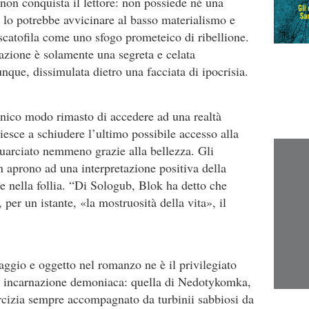
 non conquista il lettore: non possiede né una
 lo potrebbe avvicinare al basso materialismo e
catofila come uno sfogo prometeico di ribellione.
azione è solamente una segreta e celata
que, dissimulata dietro una facciata di ipocrisia.
unico modo rimasto di accedere ad una realtà
riesce a schiudere l’ultimo possibile accesso alla
quarciato nemmeno grazie alla bellezza. Gli
 aprono ad una interpretazione positiva della
e nella follia. “Di Sologub, Blok ha detto che
 per un istante, «la mostruosità della vita», il
ggio e oggetto nel romanzo ne è il privilegiato
na incarnazione demoniaca: quella di Nedotykomka,
orcizia sempre accompagnato da turbinii sabbiosi da