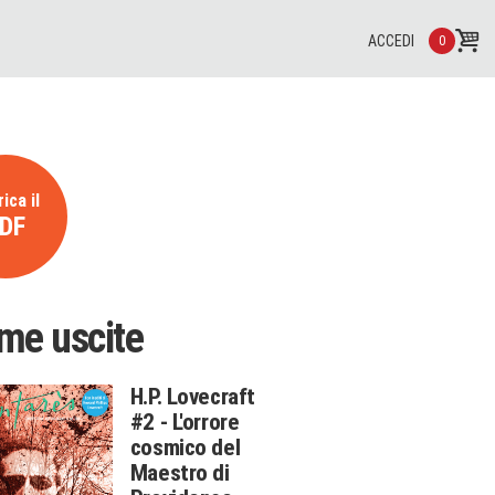
ACCEDI
0
ica il
DF
ime uscite
H.P. Lovecraft
#2 - L'orrore
cosmico del
Maestro di