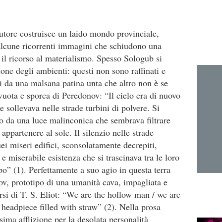
utore costruisce un laido mondo provinciale,
o alcune ricorrenti immagini che schiudono una
il ricorso al materialismo. Spesso Sologub si
one degli ambienti: questi non sono raffinati e
si da una malsana patina unta che altro non è se
vuota e sporca di Peredonov: “Il cielo era di nuovo
 e sollevava nelle strade turbini di polvere. Si
uso da una luce malinconica che sembrava filtrare
 appartenere al sole. Il silenzio nelle strade
i miseri edifici, sconsolatamente decrepiti,
 miserabile esistenza che si trascinava tra le loro
opo” (1). Perfettamente a suo agio in questa terra
ov, prototipo di una umanità cava, impagliata e
rsi di T. S. Eliot: “We are the hollow man / we are
 headpiece filled with straw” (2). Nella prosa
ima afflizione per la desolata personalità