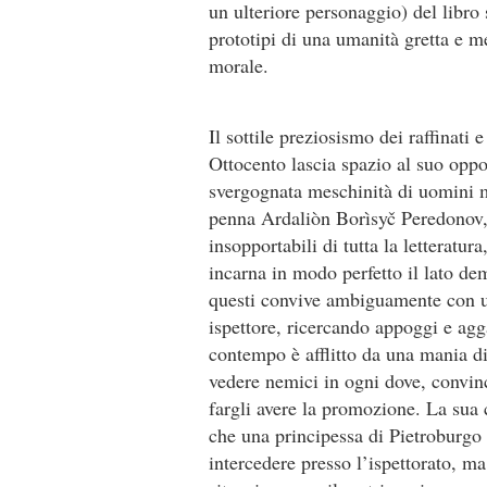
un ulteriore personaggio) del libro
prototipi di una umanità gretta e m
morale.
Il sottile preziosismo dei raffinati 
Ottocento lascia spazio al suo oppos
svergognata meschinità di uomini 
penna Ardaliòn Borìsyč Peredonov,
insopportabili di tutta la letteratur
incarna in modo perfetto il lato de
questi convive ambiguamente con un
ispettore, ricercando appoggi e agg
contempo è afflitto da una mania di
vedere nemici in ogni dove, convin
fargli avere la promozione. La sua
che una principessa di Pietroburgo 
intercedere presso l’ispettorato, ma