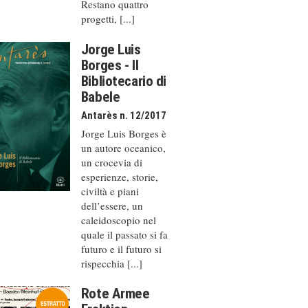
Restano quattro
progetti, [...]
Jorge Luis
Borges - Il
Bibliotecario di
Babele
Antarès n. 12/2017
Jorge Luis Borges è
un autore oceanico,
un crocevia di
esperienze, storie,
civiltà e piani
dell’essere, un
caleido­scopio nel
quale il passato si fa
futuro e il futuro si
rispecchia [...]
Rote Armee