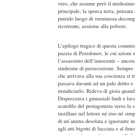
vero, che assume però il medesimo 
principale; la sporca terra, pensa
putrido luogo di verminosa decompo
ricorrente, assieme alla polvere.
L’epilogo tragico di questa commisti
pazzia di Peredonov, le cui azioni 
l’assassinio dell’innocente – anco
sindrome di persecuzione. Sempre d
che arrivava alla sua coscienza si
passava davanti ad un palo dritto e 
insudiciarlo. Rideva di gioia quan
Disprezzava i ginnasiali lindi e la
scatofilo del protagonista verso la
instillare nel lettore né riso né si
di un’anima desolata e ignorante i
agli atti bigotti di facciata e al fi