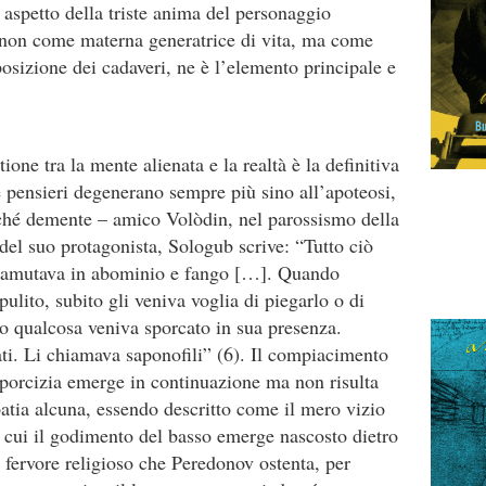
aspetto della triste anima del personaggio
ta non come materna generatrice di vita, ma come
sizione dei cadaveri, ne è l’elemento principale e
one tra la mente alienata e la realtà è la definitiva
e pensieri degenerano sempre più sino all’apoteosi,
rché demente – amico Volòdin, nel parossismo della
el suo protagonista, Sologub scrive: “Tutto ciò
 tramutava in abominio e fango […]. Quando
pulito, subito gli veniva voglia di piegarlo o di
do qualcosa veniva sporcato in sua presenza.
vati. Li chiamava saponofili” (6). Il compiacimento
 sporcizia emerge in continuazione ma non risulta
mpatia alcuna, essendo descritto come il mero vizio
n cui il godimento del basso emerge nascosto dietro
nto fervore religioso che Peredonov ostenta, per