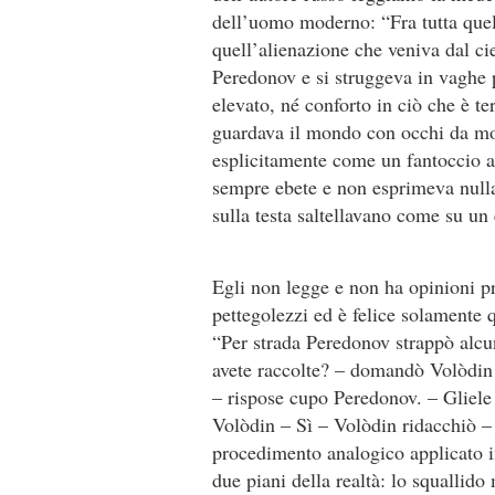
dell’uomo moderno: “Fra tutta quell
quell’alienazione che veniva dal c
Peredonov e si struggeva in vaghe p
elevato, né conforto in ciò che è t
guardava il mondo con occhi da mort
esplicitamente come un fantoccio a 
sempre ebete e non esprimeva nulla.
sulla testa saltellavano come su un
Egli non legge e non ha opinioni pr
pettegolezzi ed è felice solamente
“Per strada Peredonov strappò alcune
avete raccolte? – domandò Volòdin m
– rispose cupo Peredonov. – Gliele
Volòdin – Sì – Volòdin ridacchiò – 
procedimento analogico applicato in
due piani della realtà: lo squallid