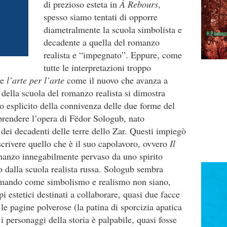
di prezioso esteta in
À Rebours
,
spesso siamo tentati di opporre
diametralmente la scuola simbolista e
decadente a quella del romanzo
realista e “impegnato”. Eppure, come
tutte le interpretazioni troppo
ge
l’arte per l’arte
come il nuovo che avanza a
a della scuola del romanzo realista si dimostra
o esplicito della connivenza delle due forme del
prendere l’opera di Fëdor Sologub, nato
 dei decadenti delle terre dello Zar. Questi impiegò
 scrivere quello che è il suo capolavoro, ovvero
Il
manzo innegabilmente pervaso da uno spirito
dalla scuola realista russa. Sologub sembra
ermando come simbolismo e realismo non siano,
ipi estetici destinati a collaborare, quasi due facce
le pagine polverose (la patina di sporcizia apatica
 i personaggi della storia è palpabile, quasi fosse