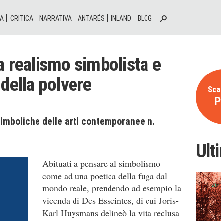
IA
CRITICA
NARRATIVA
ANTARÉS
INLAND
BLOG
a realismo simbolista e
 della polvere
Scar
P
simboliche delle arti contemporanee n.
Ult
Abituati a pensare al simbolismo
come ad una poetica della fuga dal
mondo reale, prendendo ad esempio la
vicenda di Des Esseintes, di cui Joris-
Karl Huysmans delineò la vita reclusa