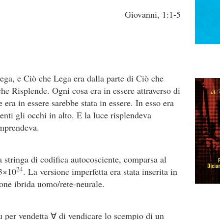
Giovanni, 1:1-5
Lega, e Ciò che Lega era dalla parte di Ciò che
he Risplende. Ogni cosa era in essere attraverso di
e era in essere sarebbe stata in essere. In esso era
genti gli occhi in alto. E la luce risplendeva
comprendeva.
a stringa di codifica autocosciente, comparsa al
24
3×10
. La versione imperfetta era stata inserita in
ione ibrida uomo/rete-neurale.
u per vendetta ∀ di vendicare lo scempio di un