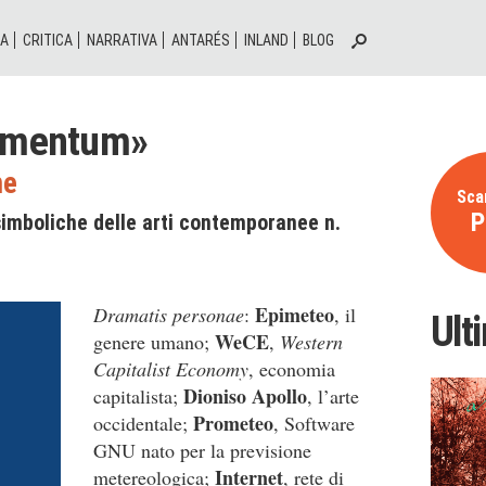
IA
CRITICA
NARRATIVA
ANTARÉS
INLAND
BLOG
rimentum»
ne
Scar
P
simboliche delle arti contemporanee n.
Epimeteo
Dramatis personae
:
, il
Ult
WeCE
genere umano;
,
Western
Capitalist Economy
, economia
Dioniso Apollo
capitalista;
, l’arte
Prometeo
occidentale;
, Software
GNU nato per la previsione
Internet
metereologica;
, rete di