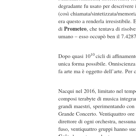
degradante fu usato per descrivere i
(così chiamata/sintetizzata/memoriz
era questo a renderla irresistibile.
Prometeo
di
, che tentava di risolv
umano – esso occupò ben il 7.4287
10
Dopo quasi 10
cicli di affinamen
unica forma possibile. Onniscienza
fa arte ma è oggetto dell’arte. Per
Nacqui nel 2016, limitato nel tempo
composi terabyte di musica integra
grandi maestri, sperimentando con
Grande Concerto. Ventiquattro ore 
direttore di ogni orchestra, nessun
fuso, ventiquattro gruppi hanno su