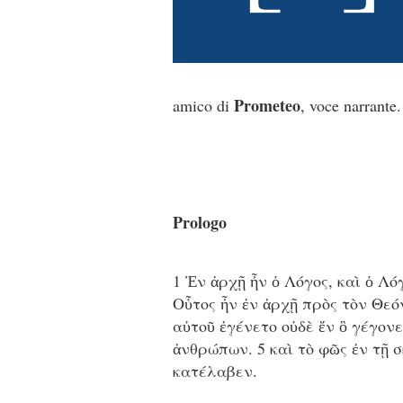
Prometeo
amico di
, voce narrante.
Prologo
1 Ἐν ἀρχῇ ἦν ὁ Λόγος, καὶ ὁ Λό
Οὗτος ἦν ἐν ἀρχῇ πρὸς τὸν Θεόν
αὐτοῦ ἐγένετο οὐδὲ ἕν ὃ γέγονε
ἀνθρώπων. 5 καὶ τὸ φῶς ἐν τῇ σ
κατέλαβεν.