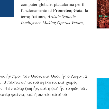
computer globale, piattaforma per il
Prometeo
Gaia
funzionamento di
;
, la
Asimov
terra;
,
Artistic Syntetic
Intelligence Making Operas-Verses
,
γος ἦν πρὸς τὸν Θεόν, καὶ Θεὸς ἦν ὁ Λόγος. 2
. 3 πάντα δι’ αὐτοῦ ἐγένετο, καὶ χωρὶς
ν. 4 ἐν αὐτῷ ζωὴ ἦν, καὶ ἡ ζωὴ ἦν τὸ φῶς τῶν
κοτίᾳ φαίνει, καὶ ἡ σκοτία αὐτὸ οὐ