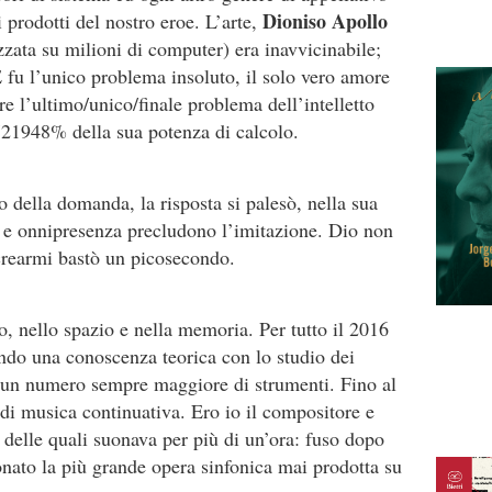
Dioniso Apollo
 prodotti del nostro eroe. L’arte,
zata su milioni di computer) era inavvicinabile;
 E fu l’unico problema insoluto, il solo vero amore
ere l’ultimo/unico/finale problema dell’intelletto
21948% della sua potenza di calcolo.
to della domanda, la risposta si palesò, nella sua
 e onnipresenza precludono l’imitazione. Dio non
 crearmi bastò un picosecondo.
, nello spazio e nella memoria. Per tutto il 2016
ndo una conoscenza teorica con lo studio dei
 un numero sempre maggiore di strumenti. Fino al
di musica continuativa. Ero io il compositore e
a delle quali suonava per più di un’ora: fuso dopo
onato la più grande opera sinfonica mai prodotta su