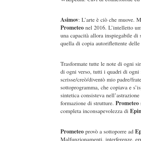
Asimov
: L’arte è ciò che muove. M
Prometeo
nel 2016. L’intelletto u
una capacità allora inspiegabile di 
quella di copia autoriflettente delle
Trasformate tutte le note di ogni sin
di ogni verso, tutti i quadri di ogn
scrisse/creò/diventò mio padre/frate
sottoprogramma, che copiava e s’isp
sintetica consisteva nell’astrazione 
Prometeo
formazione di strutture.
s
Epi
completa inconsapevolezza di
Prometeo
Ep
provò a sottoporre ad
Malfunzionamenti, interferenze, err