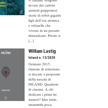
invase dai cartoni
animati giapponesi:
storie di robot giganti
figli dell’era atomica
e orfanelle che
vivono in un passato
dimenticato. Presto si
[...]
William Lustig
Inland n. 13/2020
Gennaio 2015,
riunone di redazione:
si discute a proposito
della nascita di
INLAND. Quaderni
di cinema. A chi
dedicare i primi tre
numeri? Idee tante,
unanimità poca.