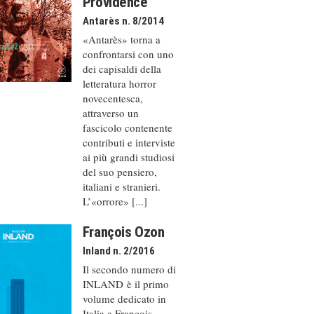
Providence
Antarès n. 8/2014
«Antarès» torna a
confrontarsi con uno
dei capisaldi della
letteratura horror
novecentesca,
attraverso un
fascicolo contenente
contributi e interviste
ai più grandi studiosi
del suo pensiero,
italiani e stranieri.
L’«orrore» [...]
François Ozon
Inland n. 2/2016
Il secondo numero di
INLAND è il primo
volume dedicato in
Italia a François