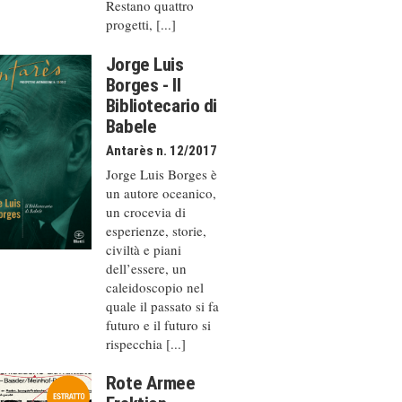
Restano quattro
progetti, [...]
Jorge Luis
Borges - Il
Bibliotecario di
Babele
Antarès n. 12/2017
Jorge Luis Borges è
un autore oceanico,
un crocevia di
esperienze, storie,
civiltà e piani
dell’essere, un
caleido­scopio nel
quale il passato si fa
futuro e il futuro si
rispecchia [...]
Rote Armee