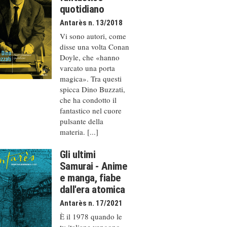
quotidiano
Antarès n. 13/2018
Vi sono autori, come
disse una volta Conan
Doyle, che «hanno
varcato una porta
magica». Tra questi
spicca Dino Buzzati,
che ha condotto il
fantastico nel cuore
pulsante della
materia. [...]
Gli ultimi
Samurai - Anime
e manga, fiabe
dall'era atomica
Antarès n. 17/2021
È il 1978 quando le
tv italiane vengono