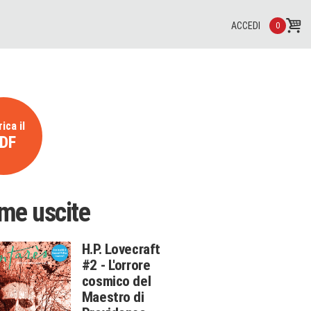
ACCEDI
0
ica il
DF
ime uscite
H.P. Lovecraft
#2 - L'orrore
cosmico del
Maestro di