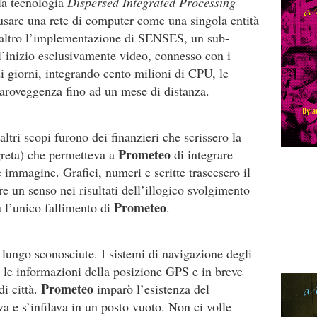
lla tecnologia
Dispersed Integrated Processing
 usare una rete di computer come una singola entità
ll’altro l’implementazione di SENSES, un sub-
ll’inizio esclusivamente video, connesso con i
di giorni, integrando cento milioni di CPU, le
iaroveggenza fino ad un mese di distanza.
altri scopi furono dei finanzieri che scrissero la
Prometeo
reta) che permetteva a
di integrare
 immagine. Grafici, numeri e scritte trascesero il
re un senso nei risultati dell’illogico svolgimento
Prometeo
 l’unico fallimento di
.
 lungo sconosciute. I sistemi di navigazione degli
e informazioni della posizione GPS e in breve
Prometeo
di città.
imparò l’esistenza del
 e s’infilava in un posto vuoto. Non ci volle