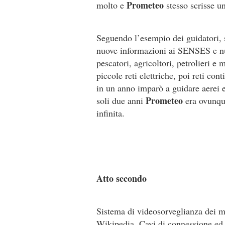
Prometeo
molto e
stesso scrisse un
Seguendo l’esempio dei guidatori, s
nuove informazioni ai SENSES e nu
pescatori, agricoltori, petrolieri e 
piccole reti elettriche, poi reti con
in un anno imparò a guidare aerei e t
Prometeo
soli due anni
era ovunqu
infinita.
Atto secondo
Sistema di videosorveglianza dei m
Wikipedia. Cavi di connessione ed e