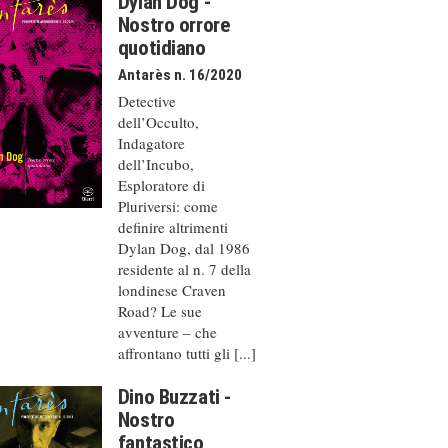
Dylan Dog -
Nostro orrore
quotidiano
Antarès n. 16/2020
Detective
dell’Occulto,
Indagatore
dell’Incubo,
Esploratore di
Pluriversi: come
definire altrimenti
Dylan Dog, dal 1986
residente al n. 7 della
londinese Craven
Road? Le sue
avventure – che
affrontano tutti gli [...]
Dino Buzzati -
Nostro
fantastico