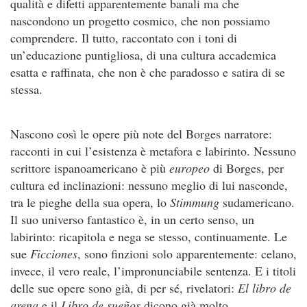
qualità e difetti apparentemente banali ma che
nascondono un progetto cosmico, che non possiamo
comprendere. Il tutto, raccontato con i toni di
un’educazione puntigliosa, di una cultura accademica
esatta e raffinata, che non è che paradosso e satira di se
stessa.
Nascono così le opere più note del Borges narratore:
racconti in cui l’esistenza è metafora e labirinto. Nessuno
scrittore ispanoamericano è più
europeo
di Borges, per
cultura ed inclinazioni: nessuno meglio di lui nasconde,
tra le pieghe della sua opera, lo
Stimmung
sudamericano.
Il suo universo fantastico è, in un certo senso, un
labirinto: ricapitola e nega se stesso, continuamente. Le
sue
Ficciones
, sono finzioni solo apparentemente: celano,
invece, il vero reale, l’impronunciabile sentenza. E i titoli
delle sue opere sono già, di per sé, rivelatori:
El libro de
arena
e il
Libro de sueños
dicono già molto