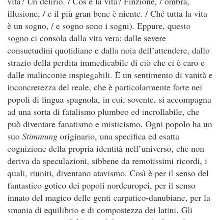
vita? Un delirio. / Cos’è la vita? Finzione, / ombra,
illusione, / e il più gran bene è niente. / Ché tutta la vita
è un sogno, / e sogno sono i sogni). Eppure, questo
sogno ci consola dalla vita vera: dalle severe
consuetudini quotidiane e dalla noia dell’attendere, dallo
strazio della perdita immedicabile di ciò che ci è caro e
dalle malinconie inspiegabili. È un sentimento di vanità e
inconcretezza del reale, che è particolarmente forte nei
popoli di lingua spagnola, in cui, sovente, si accompagna
ad una sorta di fatalismo plumbeo ed incrollabile, che
può diventare fanatismo e misticismo. Ogni popolo ha un
suo
Stimmung
originario, una specifica ed esatta
cognizione della propria identità nell’universo, che non
deriva da speculazioni, sibbene da remotissimi ricordi, i
quali, riuniti, diventano atavismo. Così è per il senso del
fantastico gotico dei popoli nordeuropei, per il senso
innato del magico delle genti carpatico-danubiane, per la
smania di equilibrio e di compostezza dei latini. Gli