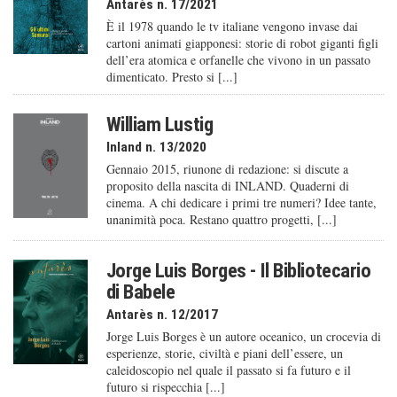
Antarès n. 17/2021
È il 1978 quando le tv italiane vengono invase dai
cartoni animati giapponesi: storie di robot giganti figli
dell’era atomica e orfanelle che vivono in un passato
dimenticato. Presto si [...]
William Lustig
Inland n. 13/2020
Gennaio 2015, riunone di redazione: si discute a
proposito della nascita di INLAND. Quaderni di
cinema. A chi dedicare i primi tre numeri? Idee tante,
unanimità poca. Restano quattro progetti, [...]
Jorge Luis Borges - Il Bibliotecario
di Babele
Antarès n. 12/2017
Jorge Luis Borges è un autore oceanico, un crocevia di
esperienze, storie, civiltà e piani dell’essere, un
caleido­scopio nel quale il passato si fa futuro e il
futuro si rispecchia [...]