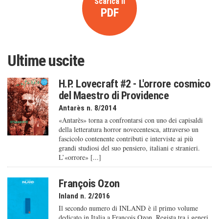
Scarica il
PDF
Ultime uscite
H.P. Lovecraft #2 - L'orrore cosmico
del Maestro di Providence
Antarès n. 8/2014
«Antarès» torna a confrontarsi con uno dei capisaldi
della letteratura horror novecentesca, attraverso un
fascicolo contenente contributi e interviste ai più
grandi studiosi del suo pensiero, italiani e stranieri.
L’«orrore» [...]
François Ozon
Inland n. 2/2016
Il secondo numero di INLAND è il primo volume
dedicato in Italia a François Ozon. Regista tra i generi,