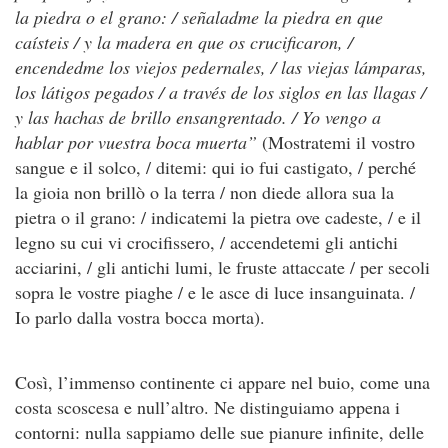
la piedra o el grano: / señaladme la piedra en que
caísteis / y la madera en que os crucificaron, /
encendedme los viejos pedernales, / las viejas lámparas,
los látigos pegados / a través de los siglos en las llagas /
y las hachas de brillo ensangrentado. / Yo vengo a
hablar por vuestra boca muerta”
(Mostratemi il vostro
sangue e il solco, / ditemi: qui io fui castigato, / perché
la gioia non brillò o la terra / non diede allora sua la
pietra o il grano: / indicatemi la pietra ove cadeste, / e il
legno su cui vi crocifissero, / accendetemi gli antichi
acciarini, / gli antichi lumi, le fruste attaccate / per secoli
sopra le vostre piaghe / e le asce di luce insanguinata. /
Io parlo dalla vostra bocca morta).
Così, l’immenso continente ci appare nel buio, come una
costa scoscesa e null’altro. Ne distinguiamo appena i
contorni: nulla sappiamo delle sue pianure infinite, delle