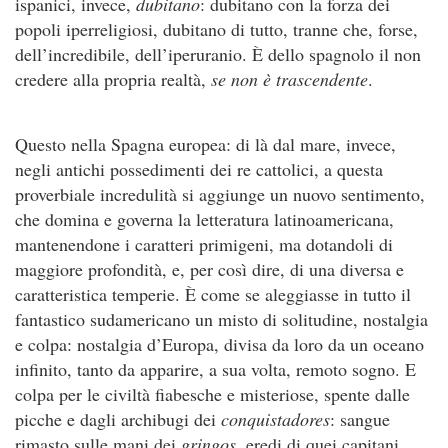
ispanici, invece,
dubitano
: dubitano con la forza dei
popoli iperreligiosi, dubitano di tutto, tranne che, forse,
dell’incredibile, dell’iperuranio. È dello spagnolo il non
credere alla propria realtà,
se non è trascendente
.
Questo nella Spagna europea: di là dal mare, invece,
negli antichi possedimenti dei re cattolici, a questa
proverbiale incredulità si aggiunge un nuovo sentimento,
che domina e governa la letteratura latinoamericana,
mantenendone i caratteri primigeni, ma dotandoli di
maggiore profondità, e, per così dire, di una diversa e
caratteristica temperie. È come se aleggiasse in tutto il
fantastico sudamericano un misto di solitudine, nostalgia
e colpa: nostalgia d’Europa, divisa da loro da un oceano
infinito, tanto da apparire, a sua volta, remoto sogno. E
colpa per le civiltà fiabesche e misteriose, spente dalle
picche e dagli archibugi dei
conquistadores
: sangue
rimasto sulle mani dei
gringos
, eredi di quei capitani.