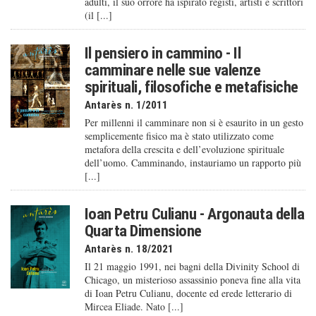
adulti, il suo orrore ha ispirato registi, artisti e scrittori
(il [...]
Il pensiero in cammino - Il
camminare nelle sue valenze
spirituali, filosofiche e metafisiche
Antarès n. 1/2011
Per millenni il camminare non si è esaurito in un gesto
semplicemente fisico ma è stato utilizzato come
metafora della crescita e dell’evoluzione spirituale
dell’uomo. Camminando, instauriamo un rapporto più
[...]
Ioan Petru Culianu - Argonauta della
Quarta Dimensione
Antarès n. 18/2021
Il 21 maggio 1991, nei bagni della Divinity School di
Chicago, un misterioso assassinio poneva fine alla vita
di Ioan Petru Culianu, docente ed erede letterario di
Mircea Eliade. Nato [...]