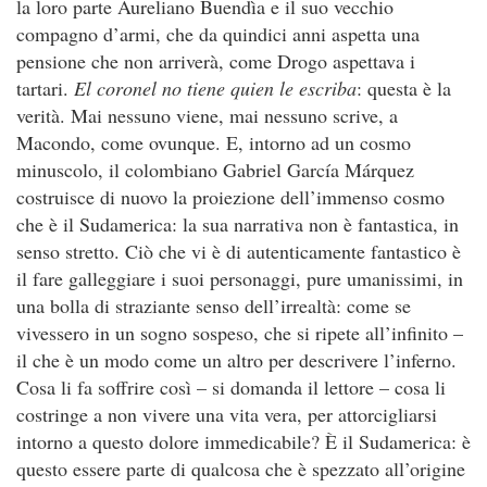
la loro parte Aureliano Buendìa e il suo vecchio
compagno d’armi, che da quindici anni aspetta una
pensione che non arriverà, come Drogo aspettava i
tartari.
El coronel no tiene quien le escriba
: questa è la
verità. Mai nessuno viene, mai nessuno scrive, a
Macondo, come ovunque. E, intorno ad un cosmo
minuscolo, il colombiano Gabriel García Márquez
costruisce di nuovo la proiezione dell’immenso cosmo
che è il Sudamerica: la sua narrativa non è fantastica, in
senso stretto. Ciò che vi è di autenticamente fantastico è
il fare galleggiare i suoi personaggi, pure umanissimi, in
una bolla di straziante senso dell’irrealtà: come se
vivessero in un sogno sospeso, che si ripete all’infinito –
il che è un modo come un altro per descrivere l’inferno.
Cosa li fa soffrire così – si domanda il lettore – cosa li
costringe a non vivere una vita vera, per attorcigliarsi
intorno a questo dolore immedicabile? È il Sudamerica: è
questo essere parte di qualcosa che è spezzato all’origine