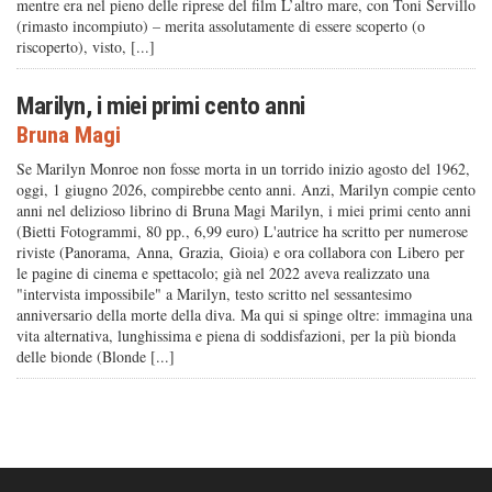
mentre era nel pieno delle riprese del film L’altro mare, con Toni Servillo
(rimasto incompiuto) – merita assolutamente di essere scoperto (o
riscoperto), visto, [...]
Marilyn, i miei primi cento anni
Bruna Magi
Se Marilyn Monroe non fosse morta in un torrido inizio agosto del 1962,
oggi, 1 giugno 2026, compirebbe cento anni. Anzi, Marilyn compie cento
anni nel delizioso librino di Bruna Magi Marilyn, i miei primi cento anni
(Bietti Fotogrammi, 80 pp., 6,99 euro) L'autrice ha scritto per numerose
riviste (Panorama, Anna, Grazia, Gioia) e ora collabora con Libero per
le pagine di cinema e spettacolo; già nel 2022 aveva realizzato una
"intervista impossibile" a Marilyn, testo scritto nel sessantesimo
anniversario della morte della diva. Ma qui si spinge oltre: immagina una
vita alternativa, lunghissima e piena di soddisfazioni, per la più bionda
delle bionde (Blonde [...]