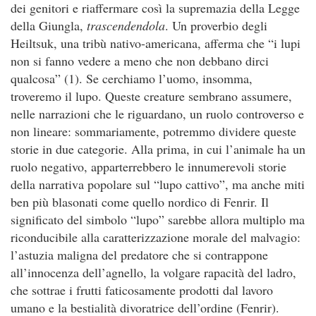
dei genitori e riaffermare così la supremazia della Legge
della Giungla,
trascendendola
. Un proverbio degli
Heiltsuk, una tribù nativo-americana, afferma che “i lupi
non si fanno vedere a meno che non debbano dirci
qualcosa” (1). Se cerchiamo l’uomo, insomma,
troveremo il lupo. Queste creature sembrano assumere,
nelle narrazioni che le riguardano, un ruolo controverso e
non lineare: sommariamente, potremmo dividere queste
storie in due categorie. Alla prima, in cui l’animale ha un
ruolo negativo, apparterrebbero le innumerevoli storie
della narrativa popolare sul “lupo cattivo”, ma anche miti
ben più blasonati come quello nordico di Fenrir. Il
significato del simbolo “lupo” sarebbe allora multiplo ma
riconducibile alla caratterizzazione morale del malvagio:
l’astuzia maligna del predatore che si contrappone
all’innocenza dell’agnello, la volgare rapacità del ladro,
che sottrae i frutti faticosamente prodotti dal lavoro
umano e la bestialità divoratrice dell’ordine (Fenrir).