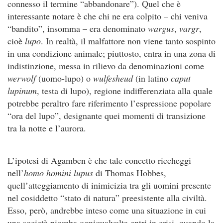
connesso il termine “abbandonare”). Quel che è
interessante notare è che chi ne era colpito – chi veniva
“bandito”, insomma – era denominato
wargus
,
vargr
,
cioè
lupo
. In realtà, il malfattore non viene tanto sospinto
in una condizione animale; piuttosto, entra in una zona di
indistinzione, messa in rilievo da denominazioni come
werwolf
(uomo-lupo) o
wulfesheud
(in latino
caput
lupinum
, testa di lupo), regione indifferenziata alla quale
potrebbe peraltro fare riferimento l’espressione popolare
“ora del lupo”, designante quei momenti di transizione
tra la notte e l’aurora.
L’ipotesi di Agamben è che tale concetto riecheggi
nell’
homo homini lupus
di Thomas Hobbes,
quell’atteggiamento di inimicizia tra gli uomini presente
nel cosiddetto “stato di natura” preesistente alla civiltà.
Esso, però, andrebbe inteso come una situazione in cui
una società piomba ogniqualvolta entri in crisi, quando la