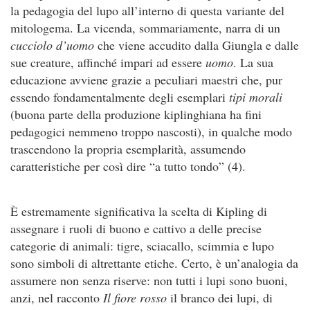
la pedagogia del lupo all’interno di questa variante del
mitologema. La vicenda, sommariamente, narra di un
cucciolo d’uomo
che viene accudito dalla Giungla e dalle
sue creature, affinché impari ad essere
uomo
. La sua
educazione avviene grazie a peculiari maestri che, pur
essendo fondamentalmente degli esemplari
tipi morali
(buona parte della produzione kiplinghiana ha fini
pedagogici nemmeno troppo nascosti), in qualche modo
trascendono la propria esemplarità, assumendo
caratteristiche per così dire “a tutto tondo” (4).
È estremamente significativa la scelta di Kipling di
assegnare i ruoli di buono e cattivo a delle precise
categorie di animali: tigre, sciacallo, scimmia e lupo
sono simboli di altrettante etiche. Certo, è un’analogia da
assumere non senza riserve: non tutti i lupi sono buoni,
anzi, nel racconto
Il fiore rosso
il branco dei lupi, di