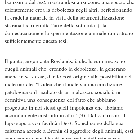
benissimo dal
test
, mostrandosi anzi come una specie che
scientemente crea la debolezza negli altri, perfezionando
la crudeltà naturale in vista della strumentalizzazione
sistematica (definita “arte della scimmia”): la
domesticazione e la sperimentazione animale dimostrano
sufficientemente questa tesi.
Il punto, argomenta Rowlands, è che le scimmie sono
quegli animali che, creando la debolezza, la generano
anche in se stesse, dando così origine alla possibilità del
male morale: “L’idea che il male sia una condizione
patologica o il risultato di un malessere sociale è in
definitiva una conseguenza del fatto che abbiamo
progettato in noi stessi quell’impotenza che abbiamo
accuratamente costruito in altri” (9). Dal canto suo, il
lupo supera con facilità il
test
. Se nel corso della sua
esistenza accade a Brenin di aggredire degli animali, essi
sono sempre considerati come potenziali minacce o,