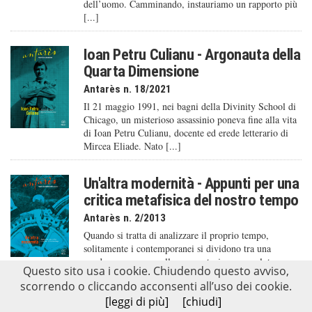
dell’uomo. Camminando, instauriamo un rapporto più
[...]
Ioan Petru Culianu - Argonauta della
Quarta Dimensione
Antarès n. 18/2021
Il 21 maggio 1991, nei bagni della Divinity School di
Chicago, un misterioso assassinio poneva fine alla vita
di Ioan Petru Culianu, docente ed erede letterario di
Mircea Eliade. Nato [...]
Un'altra modernità - Appunti per una
critica metafisica del nostro tempo
Antarès n. 2/2013
Quando si tratta di analizzare il proprio tempo,
solitamente i contemporanei si dividono tra una
condanna senza appello e un entusiasmo assoluto.
Questo sito usa i cookie. Chiudendo questo avviso,
Occorre tuttavia evitare questi due approcci – del [...]
scorrendo o cliccando acconsenti all’uso dei cookie.
[leggi di più]
[chiudi]