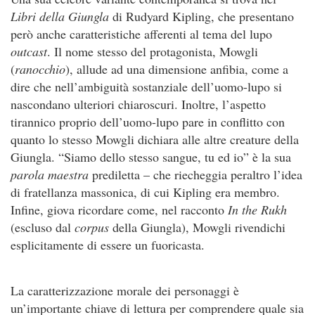
Libri della Giungla
di Rudyard Kipling, che presentano
però anche caratteristiche afferenti al tema del lupo
outcast
. Il nome stesso del protagonista, Mowgli
(
ranocchio
), allude ad una dimensione anfibia, come a
dire che nell’ambiguità sostanziale dell’uomo-lupo si
nascondano ulteriori chiaroscuri. Inoltre, l’aspetto
tirannico proprio dell’uomo-lupo pare in conflitto con
quanto lo stesso Mowgli dichiara alle altre creature della
Giungla. “Siamo dello stesso sangue, tu ed io” è la sua
parola maestra
prediletta – che riecheggia peraltro l’idea
di fratellanza massonica, di cui Kipling era membro.
Infine, giova ricordare come, nel racconto
In the Rukh
(escluso dal
corpus
della Giungla), Mowgli rivendichi
esplicitamente di essere un fuoricasta.
La caratterizzazione morale dei personaggi è
un’importante chiave di lettura per comprendere quale sia