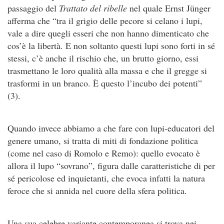
passaggio del
Trattato del ribelle
nel quale Ernst Jünger
afferma che “tra il grigio delle pecore si celano i lupi,
vale a dire quegli esseri che non hanno dimenticato che
cos’è la libertà. E non soltanto questi lupi sono forti in sé
stessi, c’è anche il rischio che, un brutto giorno, essi
trasmettano le loro qualità alla massa e che il gregge si
trasformi in un branco. È questo l’incubo dei potenti”
(3).
Quando invece abbiamo a che fare con lupi-educatori del
genere umano, si tratta di miti di fondazione politica
(come nel caso di Romolo e Remo): quello evocato è
allora il lupo “sovrano”, figura dalle caratteristiche di per
sé pericolose ed inquietanti, che evoca infatti la natura
feroce che si annida nel cuore della sfera politica.
Una sua celebre variante contemporanea si trova nei