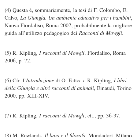
(4) Questa è, sommariamente, la tesi di F. Colombo, E.
Calvo,
La Giungla. Un ambiente educativo per i bambini
,
Nuova Fiordaliso, Roma 2007, probabilmente la migliore
guida all’utilizzo pedagogico dei
Racconti di Mowgli
.
(5) R. Kipling,
I racconti di Mowgli
, Fiordaliso, Roma
2006, p. 72.
(6) Cfr. l’
Introduzione
di O. Fatica a R. Kipling,
I libri
della Giungla e altri racconti di animali
, Einaudi, Torino
2000, pp. XIII-XIV.
(7) R. Kipling,
I racconti di Mowgli
, cit., pp. 36-37.
(8) M. Rowlands,
Il lupo e il filosofo
, Mondadori, Milano