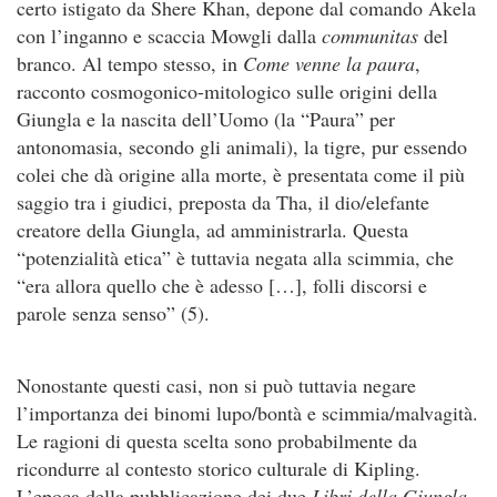
certo istigato da Shere Khan, depone dal comando Akela
con l’inganno e scaccia Mowgli dalla
communitas
del
branco. Al tempo stesso, in
Come venne la paura
,
racconto cosmogonico-mitologico sulle origini della
Giungla e la nascita dell’Uomo (la “Paura” per
antonomasia, secondo gli animali), la tigre, pur essendo
colei che dà origine alla morte, è presentata come il più
saggio tra i giudici, preposta da Tha, il dio/elefante
creatore della Giungla, ad amministrarla. Questa
“potenzialità etica” è tuttavia negata alla scimmia, che
“era allora quello che è adesso […], folli discorsi e
parole senza senso” (5).
Nonostante questi casi, non si può tuttavia negare
l’importanza dei binomi lupo/bontà e scimmia/malvagità.
Le ragioni di questa scelta sono probabilmente da
ricondurre al contesto storico culturale di Kipling.
L’epoca della pubblicazione dei due
Libri della Giungla