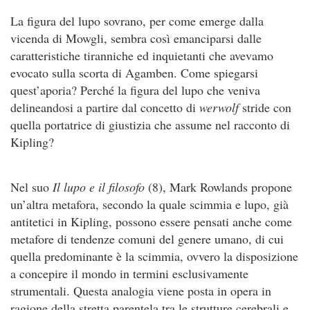
La figura del lupo sovrano, per come emerge dalla
vicenda di Mowgli, sembra così emanciparsi dalle
caratteristiche tiranniche ed inquietanti che avevamo
evocato sulla scorta di Agamben. Come spiegarsi
quest’aporia? Perché la figura del lupo che veniva
delineandosi a partire dal concetto di
werwolf
stride con
quella portatrice di giustizia che assume nel racconto di
Kipling?
Nel suo
Il lupo e il filosofo
(8), Mark Rowlands propone
un’altra metafora, secondo la quale scimmia e lupo, già
antitetici in Kipling, possono essere pensati anche come
metafore di tendenze comuni del genere umano, di cui
quella predominante è la scimmia, ovvero la disposizione
a concepire il mondo in termini esclusivamente
strumentali. Questa analogia viene posta in opera in
ragione della stretta parentela tra le strutture cerebrali e