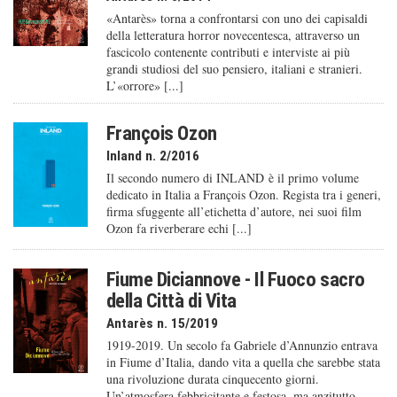
«Antarès» torna a confrontarsi con uno dei capisaldi
della letteratura horror novecentesca, attraverso un
fascicolo contenente contributi e interviste ai più
grandi studiosi del suo pensiero, italiani e stranieri.
L’«orrore» [...]
François Ozon
Inland n. 2/2016
Il secondo numero di INLAND è il primo volume
dedicato in Italia a François Ozon. Regista tra i generi,
firma sfuggente all’etichetta d’autore, nei suoi film
Ozon fa riverberare echi [...]
Fiume Diciannove - Il Fuoco sacro
della Città di Vita
Antarès n. 15/2019
1919-2019. Un secolo fa Gabriele d’Annunzio entrava
in Fiume d’Italia, dando vita a quella che sarebbe stata
una rivoluzione durata cinquecento giorni.
Un’atmosfera febbricitante e festosa, ma anzitutto