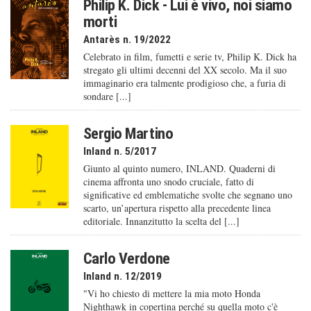
Philip K. Dick - Lui è vivo, noi siamo
morti
Antarès n. 19/2022
Celebrato in film, fumetti e serie tv, Philip K. Dick ha
stregato gli ultimi decenni del XX secolo. Ma il suo
immaginario era talmente prodigioso che, a furia di
sondare [...]
Sergio Martino
Inland n. 5/2017
Giunto al quinto numero, INLAND. Quaderni di
cinema affronta uno snodo cruciale, fatto di
significative ed emblematiche svolte che segnano uno
scarto, un’apertura rispetto alla precedente linea
editoriale. Innanzitutto la scelta del [...]
Carlo Verdone
Inland n. 12/2019
"Vi ho chiesto di mettere la mia moto Honda
Nighthawk in copertina perché su quella moto c'è