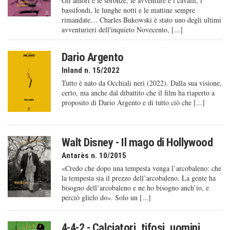
Gli amori e le sbronze, le avventure e i cavalli, i
bassifondi, le lunghe notti e le mattine sempre
rimandate… Charles Bukowski è stato uno degli ultimi
avventurieri dell'inquieto Novecento, [...]
Dario Argento
Inland n. 15/2022
Tutto è nato da Occhiali neri (2022). Dalla sua visione,
certo, ma anche dal dibattito che il film ha riaperto a
proposito di Dario Argento e di tutto ciò che [...]
Walt Disney - Il mago di Hollywood
Antarès n. 10/2015
«Credo che dopo una tempesta venga l’arcobaleno: che
la tempesta sia il prezzo dell’arcobaleno. La gente ha
bisogno dell’arcobaleno e ne ho bisogno anch’io, e
perciò glielo do». Solo un [...]
4-4-2 - Calciatori, tifosi, uomini