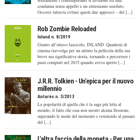
solitamente i contemporanei si dividono tra una
condanna senza appello e un entusiasmo assoluto.
Occorre tuttavia evitare questi due approcci – del [...]
Rob Zombie Reloaded
Inland n. 8/2019
Giunto all’ottavo fascicolo, INLAND. Quaderni di
cinema riavvolge per un attimo la pellicola della sua
breve ma significativa storia, tornando a percorrere i
passi compiuti nel 2015 quando aveva aperto [...]
J.R.R. Tolkien - Un'epica per il nuovo
millennio
Antarès n. 3/2013
La popolarità di quella che è la saga più letta al
mondo, il fatto che essa non mostri alcuna flessione,
superando le mode del momento e resistendo al passare
del [...]
L'altra faccia della moneta - Per una