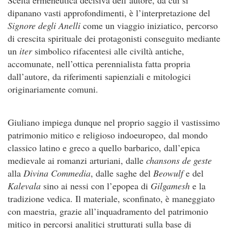
dipanano vasti approfondimenti, è l’interpretazione del
Signore degli Anelli
come un viaggio iniziatico, percorso
di crescita spirituale dei protagonisti conseguito mediante
un
iter
simbolico rifacentesi alle civiltà antiche,
accomunate, nell’ottica perennialista fatta propria
dall’autore, da riferimenti sapienziali e mitologici
originariamente comuni.
Giuliano impiega dunque nel proprio saggio il vastissimo
patrimonio mitico e religioso indoeuropeo, dal mondo
classico latino e greco a quello barbarico, dall’epica
medievale ai romanzi arturiani, dalle
chansons de geste
alla
Divina Commedia
, dalle saghe del
Beowulf
e del
Kalevala
sino ai nessi con l’epopea di
Gilgamesh
e la
tradizione vedica. Il materiale, sconfinato, è maneggiato
con maestria, grazie all’inquadramento del patrimonio
mitico in percorsi analitici strutturati sulla base di