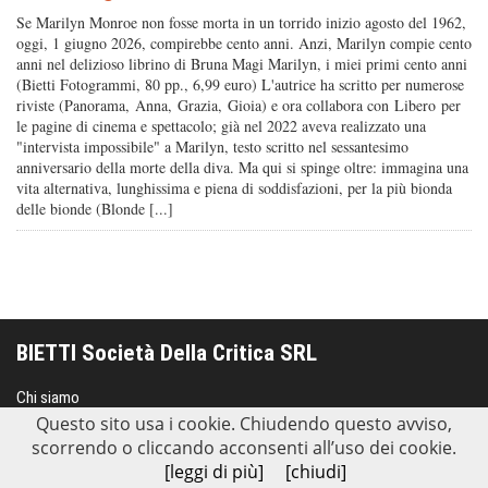
Se Marilyn Monroe non fosse morta in un torrido inizio agosto del 1962,
oggi, 1 giugno 2026, compirebbe cento anni. Anzi, Marilyn compie cento
anni nel delizioso librino di Bruna Magi Marilyn, i miei primi cento anni
(Bietti Fotogrammi, 80 pp., 6,99 euro) L'autrice ha scritto per numerose
riviste (Panorama, Anna, Grazia, Gioia) e ora collabora con Libero per
le pagine di cinema e spettacolo; già nel 2022 aveva realizzato una
"intervista impossibile" a Marilyn, testo scritto nel sessantesimo
anniversario della morte della diva. Ma qui si spinge oltre: immagina una
vita alternativa, lunghissima e piena di soddisfazioni, per la più bionda
delle bionde (Blonde [...]
BIETTI Società Della Critica SRL
Chi siamo
Distribuzione
Questo sito usa i cookie. Chiudendo questo avviso,
Contatti
scorrendo o cliccando acconsenti all’uso dei cookie.
Privacy policy
[leggi di più]
[chiudi]
SEGUICI SUI SOCIAL