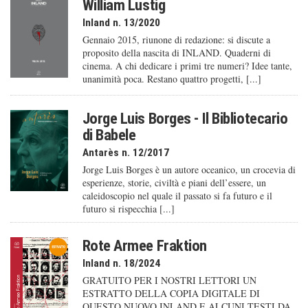
William Lustig
Inland n. 13/2020
Gennaio 2015, riunone di redazione: si discute a
proposito della nascita di INLAND. Quaderni di
cinema. A chi dedicare i primi tre numeri? Idee tante,
unanimità poca. Restano quattro progetti, [...]
Jorge Luis Borges - Il Bibliotecario
di Babele
Antarès n. 12/2017
Jorge Luis Borges è un autore oceanico, un crocevia di
esperienze, storie, civiltà e piani dell’essere, un
caleido­scopio nel quale il passato si fa futuro e il
futuro si rispecchia [...]
Rote Armee Fraktion
Inland n. 18/2024
GRATUITO PER I NOSTRI LETTORI UN
ESTRATTO DELLA COPIA DIGITALE DI
QUESTO NUOVO INLAND E ALCUNI TESTI DA