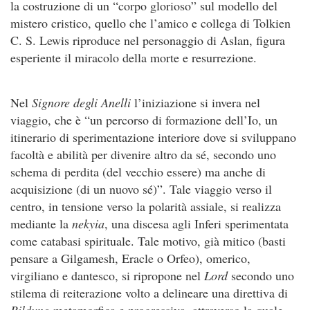
la costruzione di un “corpo glorioso” sul modello del
mistero cristico, quello che l’amico e collega di Tolkien
C. S. Lewis riproduce nel personaggio di Aslan, figura
esperiente il miracolo della morte e resurrezione.
Nel
Signore degli Anelli
l’iniziazione si invera nel
viaggio, che è “un percorso di formazione dell’Io, un
itinerario di sperimentazione interiore dove si sviluppano
facoltà e abilità per divenire altro da sé, secondo uno
schema di perdita (del vecchio essere) ma anche di
acquisizione (di un nuovo sé)”. Tale viaggio verso il
centro, in tensione verso la polarità assiale, si realizza
mediante la
nekyia
, una discesa agli Inferi sperimentata
come catabasi spirituale. Tale motivo, già mitico (basti
pensare a Gilgamesh, Eracle o Orfeo), omerico,
virgiliano e dantesco, si ripropone nel
Lord
secondo uno
stilema di reiterazione volto a delineare una direttiva di
Bildung
metamorfica e progressiva, attraverso la quale