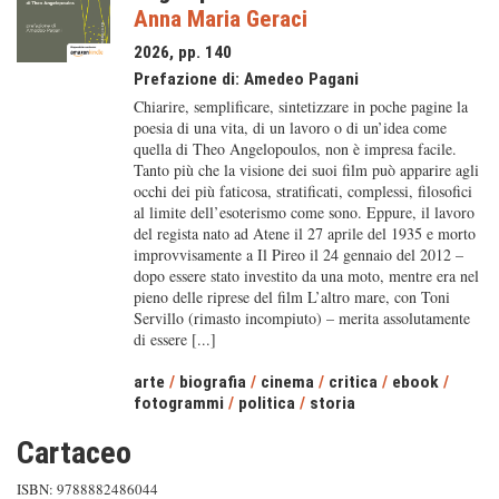
Anna Maria Geraci
2026, pp. 140
Prefazione di:
Amedeo Pagani
Chiarire, semplificare, sintetizzare in poche pagine la
poesia di una vita, di un lavoro o di un’idea come
quella di Theo Angelopoulos, non è impresa facile.
Tanto più che la visione dei suoi film può apparire agli
occhi dei più faticosa, stratificati, complessi, filosofici
al limite dell’esoterismo come sono. Eppure, il lavoro
del regista nato ad Atene il 27 aprile del 1935 e morto
improvvisamente a Il Pireo il 24 gennaio del 2012 –
dopo essere stato investito da una moto, mentre era nel
pieno delle riprese del film L’altro mare, con Toni
Servillo (rimasto incompiuto) – merita assolutamente
di essere [...]
arte
/
biografia
/
cinema
/
critica
/
ebook
/
fotogrammi
/
politica
/
storia
Cartaceo
ISBN: 9788882486044