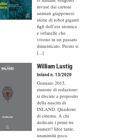
invase dai cartoni
animati giapponesi:
storie di robot giganti
figli dell’era atomica
e orfanelle che
vivono in un passato
dimenticato. Presto si
[...]
William Lustig
Inland n. 13/2020
Gennaio 2015,
riunone di redazione:
si discute a proposito
della nascita di
INLAND. Quaderni
di cinema. A chi
dedicare i primi tre
numeri? Idee tante,
unanimità poca.