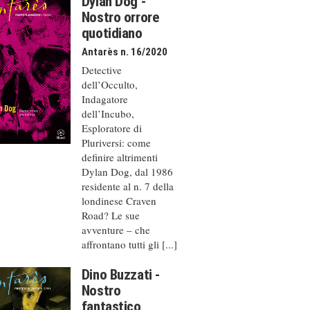
Dylan Dog -
Nostro orrore
quotidiano
Antarès n. 16/2020
Detective
dell’Occulto,
Indagatore
dell’Incubo,
Esploratore di
Pluriversi: come
definire altrimenti
Dylan Dog, dal 1986
residente al n. 7 della
londinese Craven
Road? Le sue
avventure – che
affrontano tutti gli [...]
Dino Buzzati -
Nostro
fantastico