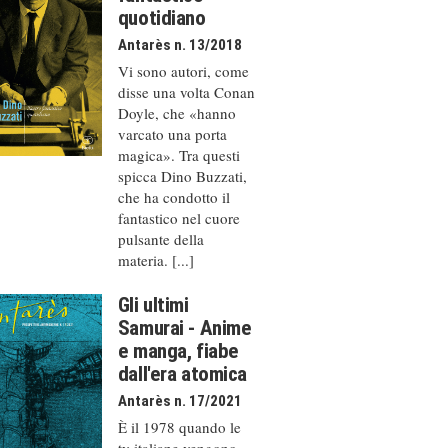
quotidiano
Antarès n. 13/2018
Vi sono autori, come
disse una volta Conan
Doyle, che «hanno
varcato una porta
magica». Tra questi
spicca Dino Buzzati,
che ha condotto il
fantastico nel cuore
pulsante della
materia. [...]
Gli ultimi
Samurai - Anime
e manga, fiabe
dall'era atomica
Antarès n. 17/2021
È il 1978 quando le
tv italiane vengono