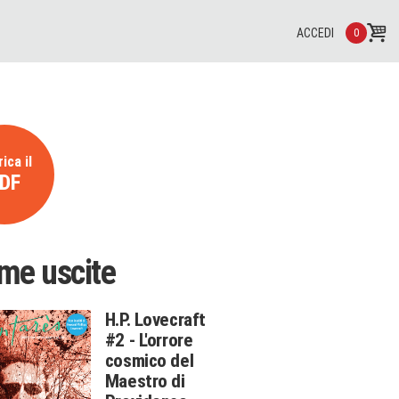
ACCEDI
0
ica il
DF
ime uscite
H.P. Lovecraft
#2 - L'orrore
cosmico del
Maestro di