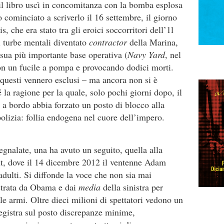
: il libro uscì in concomitanza con la bomba esplosa
 cominciato a scriverlo il 16 settembre, il giorno
, che era stato tra gli eroici soccorritori dell’1l
i turbe mentali diventato
contractor
della Marina,
 sua più importante base operativa (
Navy Yard
, nel
on un fucile a pompa e provocando dodici morti.
 questi vennero esclusi – ma ancora non si è
é la ragione per la quale, solo pochi giorni dopo, il
a bordo abbia forzato un posto di blocco alla
olizia: follia endogena nel cuore dell’impero.
egnalate, una ha avuto un seguito, quella alla
t, dove il 14 dicembre 2012 il ventenne Adam
dulti. Si diffonde la voce che non sia mai
strata da Obama e dai
media
della sinistra per
le armi. Oltre dieci milioni di spettatori vedono un
registra sul posto discrepanze minime,