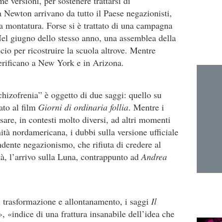
me versioni, per sostenere trattarsi di
 Newton arrivano da tutto il Paese negazionisti,
a montatura. Forse si è trattato di una campagna
Nel giugno dello stesso anno, una assemblea della
cio per ricostruire la scuola altrove. Mentre
 verificano a New York e in Arizona.
chizofrenia” è oggetto di due saggi: quello su
ato al film
Giorni di ordinaria follia
. Mentre i
are, in contesti molto diversi, ad altri momenti
ità nordamericana, i dubbi sulla versione ufficiale
ndente negazionismo, che rifiuta di credere al
à, l’arrivo sulla Luna, contrappunto ad
Andrea
i trasformazione e allontanamento, i saggi
Il
o», «indice di una frattura insanabile dell’idea che