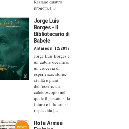
Restano quattro
progetti, [...]
Jorge Luis
Borges - Il
Bibliotecario di
Babele
Antarès n. 12/2017
Jorge Luis Borges è
un autore oceanico,
un crocevia di
esperienze, storie,
civiltà e piani
dell’essere, un
caleido­scopio nel
quale il passato si fa
futuro e il futuro si
rispecchia [...]
Rote Armee