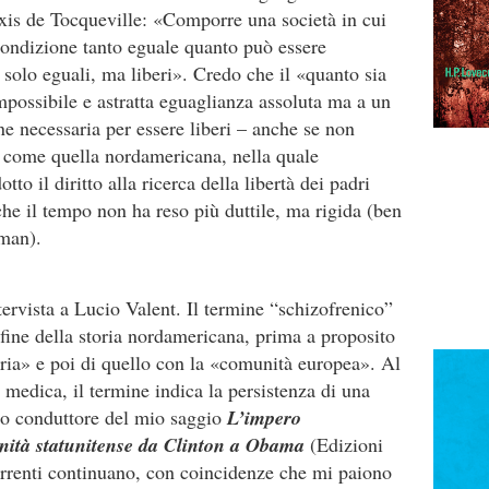
exis de Tocqueville: «Comporre una società in cui
 condizione tanto eguale quanto può essere
olo eguali, ma liberi». Credo che il «quanto sia
impossibile e astratta eguaglianza assoluta ma a un
one necessaria per essere liberi – anche se non
à come quella nordamericana, nella quale
o il diritto alla ricerca della libertà dei padri
 che il tempo non ha reso più duttile, ma rigida (ben
uman).
intervista a Lucio Valent. Il termine “schizofrenico”
la fine della storia nordamericana, prima a proposito
tria» e poi di quello con la «comunità europea». Al
 medica, il termine indica la persistenza di una
filo conduttore del mio saggio
L’impero
rnità statunitense da Clinton a Obama
(Edizioni
correnti continuano, con coincidenze che mi paiono