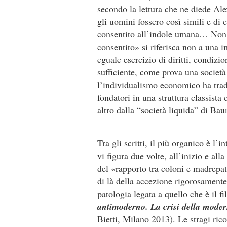
secondo la lettura che ne diede Al
gli uomini fossero così simili e di
consentito all’indole umana… Non s
consentito» si riferisca non a una 
eguale esercizio di diritti, condizi
sufficiente, come prova una societ
l’individualismo economico ha tradott
fondatori in una struttura classista
altro dalla “società liquida” di Ba
Tra gli scritti, il più organico è l’
vi figura due volte, all’inizio e al
del «rapporto tra coloni e madrepa
di là della accezione rigorosamente
patologia legata a quello che è il 
antimoderno. La crisi della mode
Bietti, Milano 2013). Le stragi ri