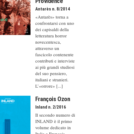
Providence
Antarès n. 8/2014
«Antarès» torna a
confrontarsi con uno
dei capisaldi della
letteratura horror
novecentesca,
attraverso un
fascicolo contenente
contributi e interviste
ai più grandi studiosi
del suo pensiero,
italiani e stranieri.
L’«orrore» [...]
François Ozon
Inland n. 2/2016
Il secondo numero di
INLAND è il primo
volume dedicato in
Italia a François