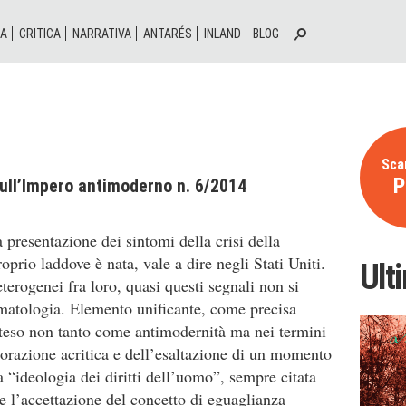
IA
CRITICA
NARRATIVA
ANTARÉS
INLAND
BLOG
Scar
P
ull’Impero antimoderno n. 6/2014
 presentazione dei sintomi della crisi della
oprio laddove è nata, vale a dire negli Stati Uniti.
Ult
terogenei fra loro, quasi questi segnali non si
matologia. Elemento unificante, come precisa
inteso non tanto come antimodernità ma nei termini
dorazione acritica e dell’esaltazione di un momento
a “ideologia dei diritti dell’uomo”, sempre citata
e l’accettazione del concetto di eguaglianza