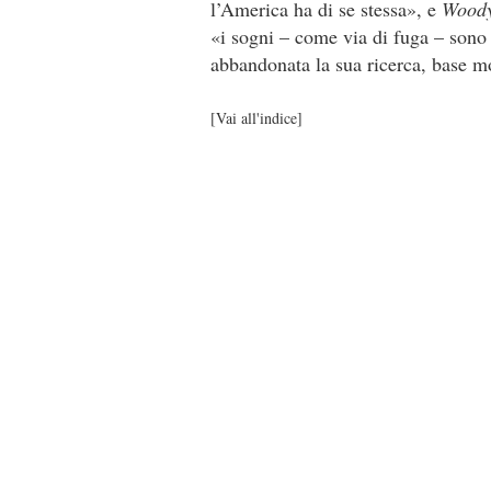
l’America ha di se stessa», e
Woody 
«i sogni – come via di fuga – sono i
abbandonata la sua ricerca, base m
[
Vai all'indice
]