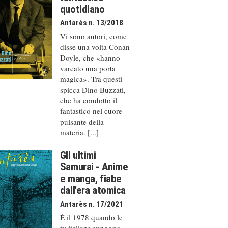
quotidiano
Antarès n. 13/2018
Vi sono autori, come
disse una volta Conan
Doyle, che «hanno
varcato una porta
magica». Tra questi
spicca Dino Buzzati,
che ha condotto il
fantastico nel cuore
pulsante della
materia. [...]
Gli ultimi
Samurai - Anime
e manga, fiabe
dall'era atomica
Antarès n. 17/2021
È il 1978 quando le
tv italiane vengono