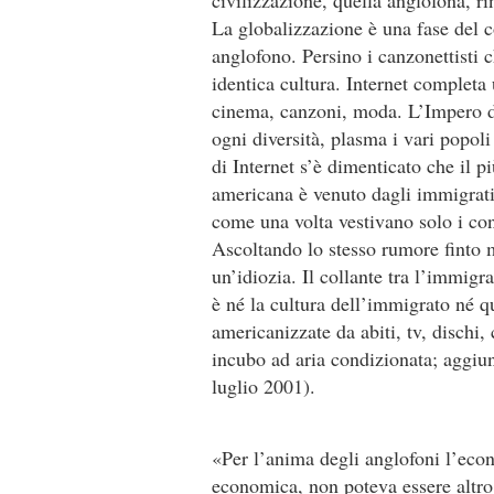
civilizzazione, quella anglofona, ri
La globalizzazione è una fase del c
anglofono. Persino i canzonettisti 
identica cultura. Internet complet
cinema, canzoni, moda. L’Impero de
ogni diversità, plasma i vari popoli
di Internet s’è dimenticato che il p
americana è venuto dagli immigrati.
come una volta vestivano solo i con
Ascoltando lo stesso rumore finto m
un’idiozia. Il collante tra l’immig
è né la cultura dell’immigrato né que
americanizzate da abiti, tv, dischi
incubo ad aria condizionata; aggiun
luglio 2001).
«Per l’anima degli anglofoni l’eco
economica, non poteva essere altro 