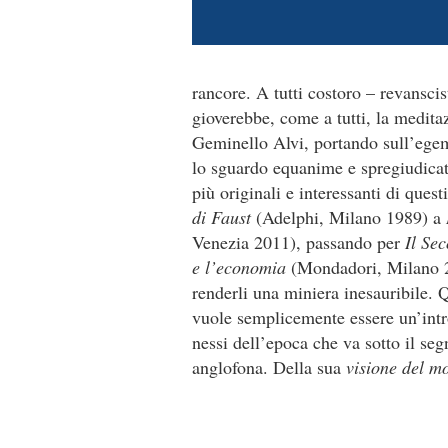
rancore. A tutti costoro – revanscis
gioverebbe, come a tutti, la medita
Geminello Alvi, portando sull’ege
lo sguardo equanime e spregiudicat
più originali e interessanti di quest
di Faust
(Adelphi, Milano 1989) a
Venezia 2011), passando per
Il Se
e l’economia
(Mondadori, Milano 20
renderli una miniera inesauribile. Q
vuole semplicemente essere un’intro
nessi dell’epoca che va sotto il seg
anglofona. Della sua
visione del m