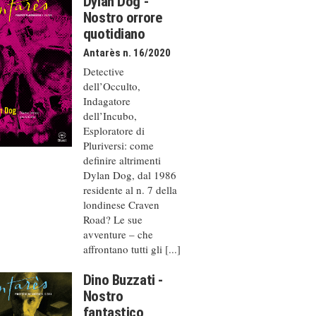
Dylan Dog -
Nostro orrore
quotidiano
Antarès n. 16/2020
Detective
dell’Occulto,
Indagatore
dell’Incubo,
Esploratore di
Pluriversi: come
definire altrimenti
Dylan Dog, dal 1986
residente al n. 7 della
londinese Craven
Road? Le sue
avventure – che
affrontano tutti gli [...]
Dino Buzzati -
Nostro
fantastico