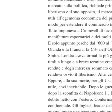
mercato sulla politica, richiede prim
liberismo e il suo opposto, il merc
utili all’egemonia economica del pi
modo per estendere il commercio in
Tutto imponeva a Cromwell di favorir
manifatture esportatrici e dei molti
E solo appunto perché dal ’600 al ’7
Olanda e la Francia, la
City
nell’Ot
Smith. Londra aveva ormai la più gr
titoli a lungo e a breve termine era
rendite e degli interessi sommato e
rendeva ovvio il liberismo. Altri ce
Eppure, alla sua morte, per gli Usa,
utile, anzi inevitabile. Dopo le guer
dopo la sconfitta di Napoleone […]. 
debito netto con l’estero. Conferma
continentale. Gli inglesi, leader d
guerra, erano una economia più orie