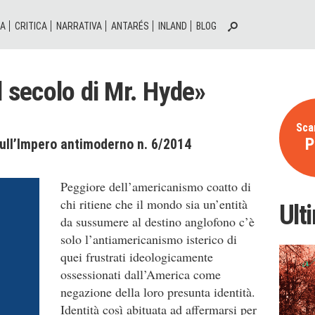
IA
CRITICA
NARRATIVA
ANTARÉS
INLAND
BLOG
l secolo di Mr. Hyde»
Scar
P
ull’Impero antimoderno n. 6/2014
Peggiore dell’americanismo coatto di
chi ritiene che il mondo sia un’entità
Ult
da sussumere al destino anglofono c’è
solo l’antiamericanismo isterico di
quei frustrati ideologicamente
ossessionati dall’America come
negazione della loro presunta identità.
Identità così abituata ad affermarsi per