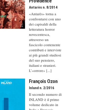
Providence
Antarès n. 8/2014
«Antarès» torna a
confrontarsi con uno
dei capisaldi della
letteratura horror
novecentesca,
attraverso un
fascicolo contenente
contributi e interviste
ai più grandi studiosi
del suo pensiero,
italiani e stranieri.
L’«orrore» [...]
François Ozon
Inland n. 2/2016
Il secondo numero di
INLAND è il primo
volume dedicato in
Italia a François