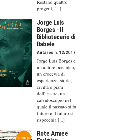
Restano quattro
progetti, [...]
Jorge Luis
Borges - Il
Bibliotecario di
Babele
Antarès n. 12/2017
Jorge Luis Borges è
un autore oceanico,
un crocevia di
esperienze, storie,
civiltà e piani
dell’essere, un
caleido­scopio nel
quale il passato si fa
futuro e il futuro si
rispecchia [...]
Rote Armee