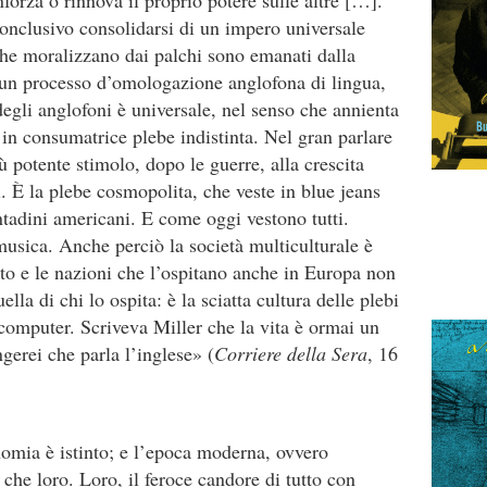
nforza o rinnova il proprio potere sulle altre […].
onclusivo consolidarsi di un impero universale
che moralizzano dai palchi sono emanati dalla
a un processo d’omologazione anglofona di lingua,
gli anglofoni è universale, nel senso che annienta
 in consumatrice plebe indistinta. Nel gran parlare
iù potente stimolo, dopo le guerre, alla crescita
 È la plebe cosmopolita, che veste in blue jeans
tadini americani. E come oggi vestono tutti.
usica. Anche perciò la società multiculturale è
rato e le nazioni che l’ospitano anche in Europa non
lla di chi lo ospita: è la sciatta cultura delle plebi
, computer. Scriveva Miller che la vita è ormai un
gerei che parla l’inglese» (
Corriere della Sera
, 16
nomia è istinto; e l’epoca moderna, ovvero
che loro. Loro, il feroce candore di tutto con