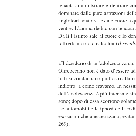
tenacia amministrare e rientrare con 
dominare dalle pure astrazioni della
anglofoni adattare testa e cuore a q
ventre. L’anima dedita con tenacia a 
Da lì l’istinto sale al cuore e lo de
raffreddandolo a calcolo» (
Il seco
«Il desiderio di un’adolescenza eter
Oltreoceano non è dato d’essere ad
tutti si condannano piuttosto alla 
indietro; a come eravamo. In nessun
dell’adolescenza è più intensa e sin
sono; dopo di essa scorrono solament
Le automobili e le ipnosi della radi
esorcismi che anestetizzano, evitan
269).