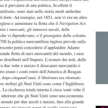
a il prevalere di una politica. In effetti il
antilismo, sono stati nella storia modi ambedue
ù forte. Ad esempio, nel 1651, non vi era un altro
glese e aumentare la flotta che il
Navigation Act
.
e i mercanti, gli interessi navali, delle
 che vi dipendevano, e il proseguire delle colonie.
00 la politica mercantilista inglese prevale sulla
tocento potrà concedersi d’applaudire Adamo
ande flotta di navi mercantili del mondo, i suoi
no distribuiti nell’Impero. L’avanzo dei noli, delle
ra due volte e mezzo il disavanzo mercantile e
rto erano i conti esteri dell’America di Reagan.
 dopo cinquant’anni, il liberismo era ritornato
re stellari gli Stati Uniti sono come l’Inghilterra
La ricchezza totale interna è circa venti volte il
 ulteriore che gli Stati Uniti sono una economia
el mondo per due secoli e mezzo, fino alla grande
ntata dai mercati esteri di quella americana.