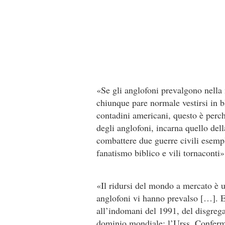
«Se gli anglofoni prevalgono nella 
chiunque pare normale vestirsi in b
contadini americani, questo è perch
degli anglofoni, incarna quello dell
combattere due guerre civili esemp
fanatismo biblico e vili tornaconti»
«Il ridursi del mondo a mercato è u
anglofoni vi hanno prevalso […]. E
all’indomani del 1991, del disgrega
dominio mondiale: l’Urss. Conferma