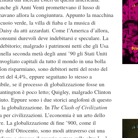
nche gli Anni Venti promettevano il lusso di
itmavano allora la congiuntura. Appunto la macchina
cuoio verde, la villa di fiaba e la musica di
Daisy da atti azzardati. Come l’America d’allora,
consumi durevoli deve indebitarsi e speculare. La
debitorio; malgrado i patrimoni netti che gli Usa
nella seconda metà degli anni ’90 gli Stati Uniti
vogliato capitali da tutto il mondo in una bolla
Non risparmiano, sono debitori netti del resto del
eri del 4,4%, eppure seguitano lo stesso a
le, se il processo di globalizzazione fosse un
tington è poco letto; Quigley, malgrado Clinton
iuto. Eppure sono i due storici anglofoni di questo
e la globalizzazione. In
The Clash of Civilization
a per civilizzazioni. L’economia è un arto dello
ure. La globalizzazione di fine ’900, come il
ty
dell’Ottocento, sono modi attraverso cui una