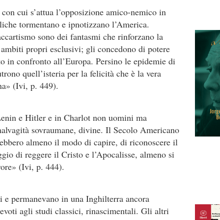
a con cui s’attua l’opposizione amico-nemico in
cliche tormentano e ipnotizzano l’America.
ccartismo sono dei fantasmi che rinforzano la
 ambiti propri esclusivi; gli concedono di potere
o in confronto all’Europa. Persino le epidemie di
rono quell’isteria per la felicità che è la vera
a» (Ivi, p. 449).
Lenin e Hitler e in Charlot non uomini ma
malvagità sovraumane, divine. Il Secolo Americano
rebbero almeno il modo di capire, di riconoscere il
ggio di reggere il Cristo e l’Apocalisse, almeno si
ore» (Ivi, p. 444).
i e permanevano in una Inghilterra ancora
devoti agli studi classici, rinascimentali. Gli altri