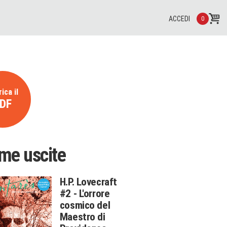
ACCEDI
0
ica il
DF
ime uscite
H.P. Lovecraft
#2 - L'orrore
cosmico del
Maestro di