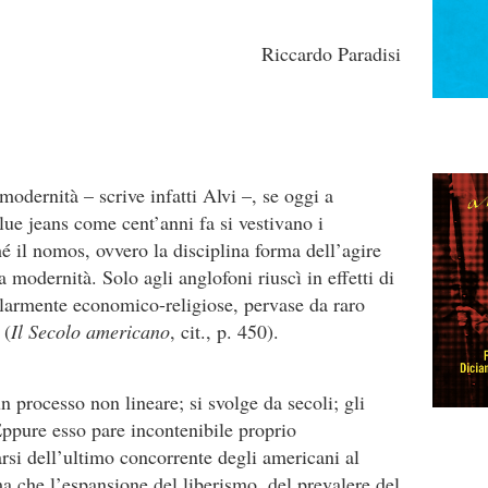
Riccardo Paradisi
modernità – scrive infatti Alvi –, se oggi a
lue jeans come cent’anni fa si vestivano i
é il nomos, ovvero la disciplina forma dell’agire
a modernità. Solo agli anglofoni riuscì in effetti di
larmente economico-religiose, pervase da raro
 (
Il Secolo americano
, cit., p. 450).
n processo non lineare; si svolge da secoli; gli
ppure esso pare incontenibile proprio
rsi dell’ultimo concorrente degli americani al
 che l’espansione del liberismo, del prevalere del