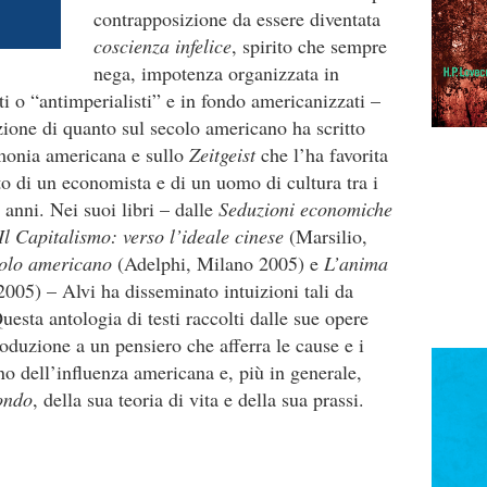
contrapposizione da essere diventata
coscienza infelice
, spirito che sempre
nega, impotenza organizzata in
ti o “antimperialisti” e in fondo americanizzati –
zione di quanto sul secolo americano ha scritto
monia americana e sullo
Zeitgeist
che l’ha favorita
o di un economista e di un uomo di cultura tra i
i anni. Nei suoi libri – dalle
Seduzioni economiche
Il Capitalismo: verso l’ideale cinese
(Marsilio,
colo americano
(Adelphi, Milano 2005) e
L’anima
05) – Alvi ha disseminato intuizioni tali da
uesta antologia di testi raccolti dalle sue opere
duzione a un pensiero che afferra le cause e i
no dell’influenza americana e, più in generale,
ondo
, della sua teoria di vita e della sua prassi.