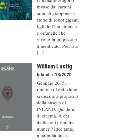
invase dai cartoni
animati giapponesi:
storie di robot giganti
figli dell’era atomica
e orfanelle che
vivono in un passato
dimenticato. Presto si
[...]
William Lustig
Inland n. 13/2020
Gennaio 2015,
riunone di redazione:
si discute a proposito
della nascita di
INLAND. Quaderni
di cinema. A chi
dedicare i primi tre
numeri? Idee tante,
unanimità poca.