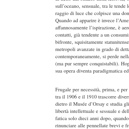
sull’oceano, sensuale, tra le tende 
raggio di luce che colpisce una don
Quando ad apparire è invece l’Amer
affannosamente l’ispirazione, è aer
contatti, già tendente a un consumi
bifronte, squisitamente statunitens
metropoli avanzate in grado di detta
contemporaneamente, si perde nella
(ma pur sempre conquistabili). Hop
sua opera diventa paradigmatica e
Frugale per necessità, prima, e per
tra il 1906 e il 1910 trascorre dive
dietro il Musée d’Orsay e studia gl
libertà intellettuale e sessuale e de
fatica solo dieci anni dopo, quando 
rinunciare alle pennellate brevi e fr