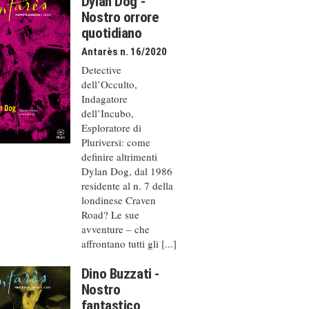
Dylan Dog -
Nostro orrore
quotidiano
Antarès n. 16/2020
Detective
dell’Occulto,
Indagatore
dell’Incubo,
Esploratore di
Pluriversi: come
definire altrimenti
Dylan Dog, dal 1986
residente al n. 7 della
londinese Craven
Road? Le sue
avventure – che
affrontano tutti gli [...]
Dino Buzzati -
Nostro
fantastico