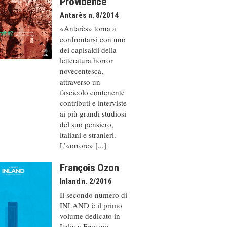
Providence
Antarès n. 8/2014
«Antarès» torna a
confrontarsi con uno
dei capisaldi della
letteratura horror
novecentesca,
attraverso un
fascicolo contenente
contributi e interviste
ai più grandi studiosi
del suo pensiero,
italiani e stranieri.
L’«orrore» [...]
François Ozon
Inland n. 2/2016
Il secondo numero di
INLAND è il primo
volume dedicato in
Italia a François