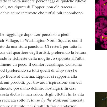
atto talvolta nascere personaggi di qualche rilievo
ieli, nei dipinti di Hopper, non c’è traccia –
chie scure interrotte che tutt’al più incombono
che raggiunge dopo aver percorso a piedi
ich Village, in Washington North Square, con il
o da una stufa panciuta. Ci resterà per tutta la
a del quartiere degli artisti, preferendo la lettura
ando le richieste della moglie Jo (sposata all’alba
 almeno un poco, il comfort casalingo. Consuma
ood (preferendo su tutti quelli di
chop suey
) e
mpo libero al cinema. Eppure, si rapporta alla
lcuni prodotti, per trovare l’ispirazione con cui
almente possiamo definire nostalgici. In essi
sta dietro la narrazione degli effetti che la vita
radicata sotto l’
House by the Railroad
tranciata
ppure naturale, nei ritratti di fari e abitazioni