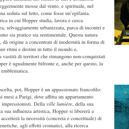
leggermente mosse dal vento, e spirituale, nel
na seduta sul letto, come fosse un’epifania.
ica in cui Hopper studia, lavora e cerca
ea, selvaggiamente urbanizzata, parca di incontri e
smo sia pratico sia sentimentale. Questa natura
e, dà origine a concentrati di modernità in forma di
re ritmi e destini in tutto il mondo e,
 vastità di territori che rimangono non-conquistati
per è ugualmente bifronte e, anche per questo, la
d emblematica.
 scelta, poi, Hopper è un appassionato francofilo:
rsi mesi a Parigi, dove affitta un appartamento
i impressionisti. Della
ville lumière
, della sua
lla sua influenza artistica, Hopper si libererà a
accetterà la necessità (concreta e concettuale) di
enetiche, agli effetti cromatici, alla ricerca