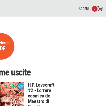
ACCEDI
0
ica il
DF
ime uscite
H.P. Lovecraft
#2 - L'orrore
cosmico del
Maestro di