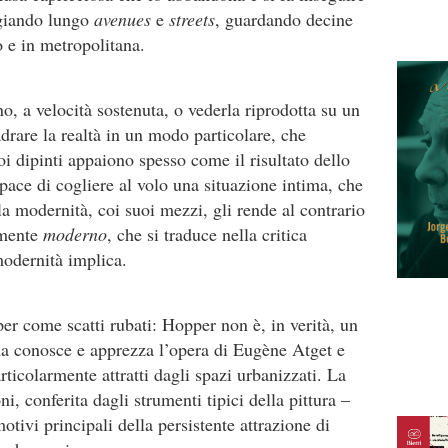
eggiando lungo
avenues
e
streets
, guardando decine
o e in metropolitana.
ino, a velocità sostenuta, o vederla riprodotta su un
rare la realtà in un modo particolare, che
suoi dipinti appaiono spesso come il risultato dello
apace di cogliere al volo una situazione intima, che
a modernità, coi suoi mezzi, gli rende al contrario
lmente
moderno
, che si traduce nella critica
modernità implica.
r come scatti rubati: Hopper non è, in verità, un
 ma conosce e apprezza l’opera di Eugène Atget e
icolarmente attratti dagli spazi urbanizzati. La
ni, conferita dagli strumenti tipici della pittura –
otivi principali della persistente attrazione di