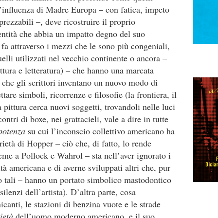
ll’influenza di Madre Europa – con fatica, impeto
rezzabili –, deve ricostruire il proprio
entità che abbia un impatto degno del suo
a attraverso i mezzi che le sono più congeniali,
elli utilizzati nel vecchio continente o ancora –
ttura e letteratura) – che hanno una marcata
a che gli scrittori inventano un nuovo modo di
tare simboli, ricorrenze e filosofie (la frontiera, il
a pittura cerca nuovi soggetti, trovandoli nelle luci
ontri di boxe, nei grattacieli, vale a dire in tutte
potenza
su cui l’inconscio collettivo americano ha
rietà di Hopper – ciò che, di fatto, lo rende
eme a Pollock e Wahrol – sta nell’aver ignorato i
tà americana e di averne sviluppati altri che, pur
to tali – hanno un portato simbolico mastodontico
lenzi dell’artista). D’altra parte, cosa
anti, le stazioni di benzina vuote e le strade
rietà
dell’uomo moderno americano, e il suo