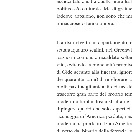
accidentale che tra quelle mura ha f
politico e/o culturale. Ma di grattac
laddove appaiono, non sono che mac
minacciose o fanno ombra.
L’artista vive in un appartamento, 
settantaquattro scalini, nel Greenw
bagno in comune e riscaldato soltant
vita, evitando la mondanità promiscu
di Gide accanto alla finestra, ignor
dei quarantun anni) di migliorare,
molti pasti negli antenati dei fast-f
trascorre gran parte del proprio te
modernità limitandosi a sfruttarne a
dipingere quadri che solo superfici
riecheggia un’America perduta, nasco
moderna ha prodotto. È un’America 
di netto dal binario della ferrovia, o