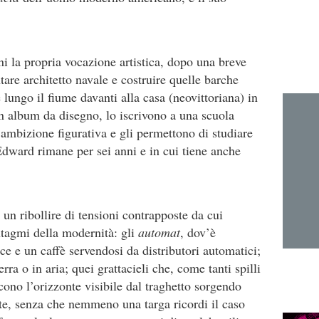
i la propria vocazione artistica, dopo una breve
tare architetto navale e costruire quelle barche
 lungo il fiume davanti alla casa (neovittoriana) in
 un album da disegno, lo iscrivono a una scuola
 ambizione figurativa e gli permettono di studiare
Edward rimane per sei anni e in cui tiene anche
n ribollire di tensioni contrapposte da cui
intagmi della modernità: gli
automat
, dov’è
lce e un caffè servendosi da distributori automatici;
rra o in aria; quei grattacieli che, come tanti spilli
cono l’orizzonte visibile dal traghetto sorgendo
ute, senza che nemmeno una targa ricordi il caso