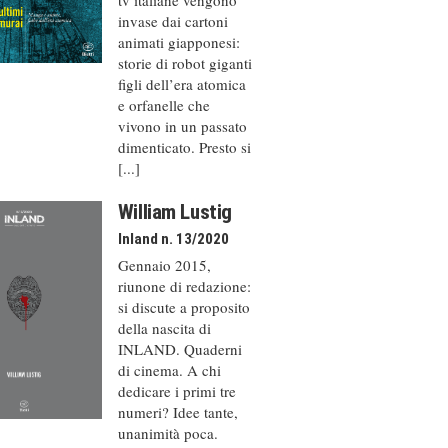
invase dai cartoni
animati giapponesi:
storie di robot giganti
figli dell’era atomica
e orfanelle che
vivono in un passato
dimenticato. Presto si
[...]
William Lustig
Inland n. 13/2020
Gennaio 2015,
riunone di redazione:
si discute a proposito
della nascita di
INLAND. Quaderni
di cinema. A chi
dedicare i primi tre
numeri? Idee tante,
unanimità poca.