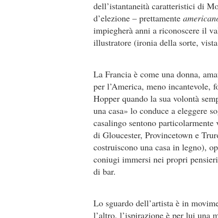
dell’istantaneità caratteristici di 
d’elezione – prettamente
american
impiegherà anni a riconoscere il va
illustratore (ironia della sorte, vist
La Francia è come una donna, amata 
per l’America, meno incantevole, f
Hopper quando la sua volontà sempli
una casa» lo conduce a eleggere sogg
casalingo sentono particolarmente v
di Gloucester, Provincetown e Trur
costruiscono una casa in legno), o
coniugi immersi nei propri pensier
di bar.
Lo sguardo dell’artista è in movime
l’altro, l’ispirazione è per lui una