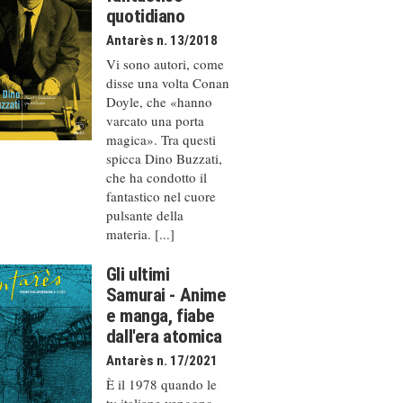
quotidiano
Antarès n. 13/2018
Vi sono autori, come
disse una volta Conan
Doyle, che «hanno
varcato una porta
magica». Tra questi
spicca Dino Buzzati,
che ha condotto il
fantastico nel cuore
pulsante della
materia. [...]
Gli ultimi
Samurai - Anime
e manga, fiabe
dall'era atomica
Antarès n. 17/2021
È il 1978 quando le
tv italiane vengono