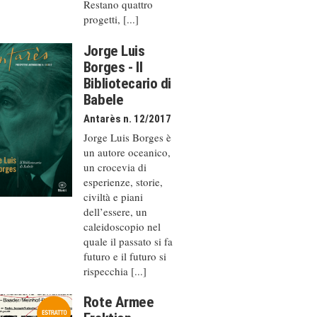
Restano quattro
progetti, [...]
Jorge Luis
Borges - Il
Bibliotecario di
Babele
Antarès n. 12/2017
Jorge Luis Borges è
un autore oceanico,
un crocevia di
esperienze, storie,
civiltà e piani
dell’essere, un
caleido­scopio nel
quale il passato si fa
futuro e il futuro si
rispecchia [...]
Rote Armee