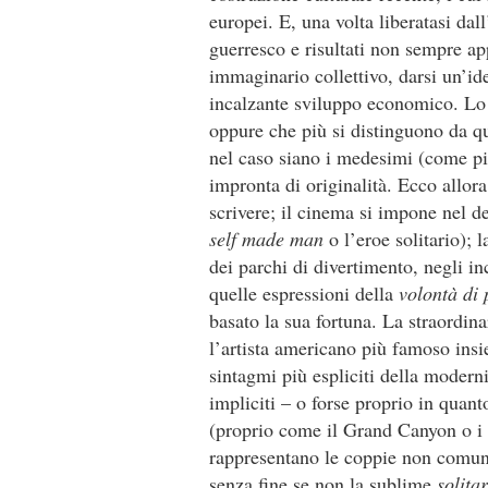
europei. E, una volta liberatasi da
guerresco e risultati non sempre app
immaginario collettivo, darsi un’id
incalzante sviluppo economico. Lo f
oppure che più si distinguono da qu
nel caso siano i medesimi (come pi
impronta di originalità. Ecco allor
scrivere; il cinema si impone nel det
self made man
o l’eroe solitario); l
dei parchi di divertimento, negli inc
quelle espressioni della
volontà di 
basato la sua fortuna. La straordina
l’artista americano più famoso insi
sintagmi più espliciti della moderni
impliciti – o forse proprio in quan
(proprio come il Grand Canyon o i si
rappresentano le coppie non comunic
senza fine se non la sublime
solita