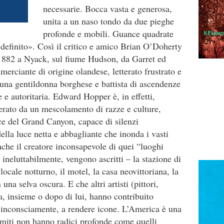
necessarie. Bocca vasta e generosa,
unita a un naso tondo da due pieghe
profonde e mobili. Guance quadrate
definito». Così il critico e amico Brian O’Doherty
io 1882 a Nyack, sul fiume Hudson, da Garret ed
erciante di origine olandese, letterato frustrato e
na gentildonna borghese e battista di ascendenze
 e autoritaria. Edward Hopper è, in effetti,
erato da un mescolamento di razze e culture,
ce del Grand Canyon, capace di silenzi
lla luce netta e abbagliante che inonda i vasti
che il creatore inconsapevole di quei “luoghi
ineluttabilmente, vengono ascritti – la stazione di
locale notturno, il motel, la casa neovittoriana, la
 una selva oscura. E che altri artisti (pittori,
ma, insieme o dopo di lui, hanno contribuito
e inconsciamente, a rendere icone. L’America è una
i miti non hanno radici profonde come quelli