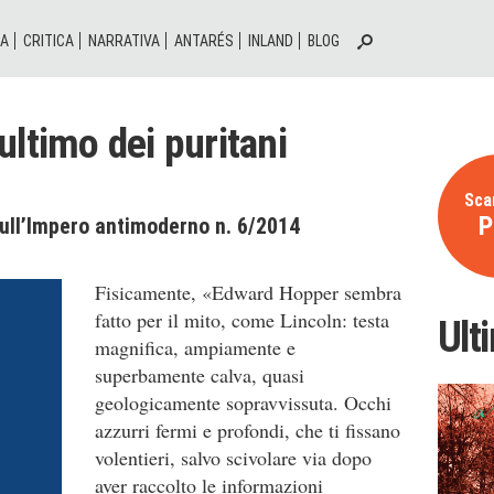
IA
CRITICA
NARRATIVA
ANTARÉS
INLAND
BLOG
ultimo dei puritani
Scar
P
ull’Impero antimoderno n. 6/2014
Fisicamente, «Edward Hopper sembra
fatto per il mito, come Lincoln: testa
Ult
magnifica, ampiamente e
superbamente calva, quasi
geologicamente sopravvissuta. Occhi
azzurri fermi e profondi, che ti fissano
volentieri, salvo scivolare via dopo
aver raccolto le informazioni