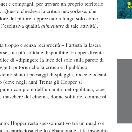
Monet e compagni, per trovare un proprio territorio
o
. Questo chiedeva la critica newyorkese, che
lore del pittore, apprezzato a lungo solo come
a l’esclusiva qualità
alimentare
di tale attività).
troppo e senza reciprocità – l’artista la lascia
orse, ma più solida e disponibile. Hopper diventa
ce di «dipingere la luce del sole sulla parete di
etti pittorici che la critica e il pubblico
icini: siano i paesaggi di spiaggia, rocce e oceani
o (dove negli anni Trenta gli Hopper si
ppure i campioni dell’umanità metropolitana, cioè
i, maschere del cinema, donne solitarie, commessi
nto: Hopper resta spesso inattivo tra un quadro e
 musa capricciosa che lo abbandona e si fa inseguire