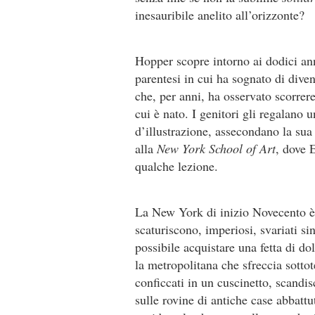
inesauribile anelito all’orizzonte?
Hopper scopre intorno ai dodici ann
parentesi in cui ha sognato di diven
che, per anni, ha osservato scorrere
cui è nato. I genitori gli regalano
d’illustrazione, assecondano la sua
alla
New York School of Art
, dove 
qualche lezione.
La New York di inizio Novecento è u
scaturiscono, imperiosi, svariati s
possibile acquistare una fetta di do
la metropolitana che sfreccia sottote
conficcati in un cuscinetto, scandis
sulle rovine di antiche case abbatt