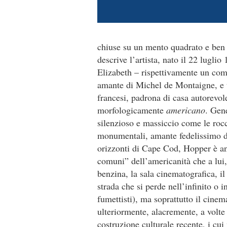
chiuse su un mento quadrato e ben 
descrive l’artista, nato il 22 lugl
Elizabeth – rispettivamente un comm
amante di Michel de Montaigne, e u
francesi, padrona di casa autorevole
morfologicamente
americano
. Gen
silenzioso e massiccio come le roc
monumentali, amante fedelissimo de
orizzonti di Cape Cod, Hopper è an
comuni” dell’americanità che a lui, 
benzina, la sala cinematografica, il 
strada che si perde nell’infinito o in
fumettisti), ma soprattutto il cine
ulteriormente, alacremente, a volt
costruzione culturale recente, i cu