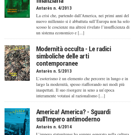
finanziaria
Antarès n. 4/2013
La crisi che, partendo dall’America, nei primi anni del
nuovo millennio si è abbattuta sull’Europa non ha solo
scosso le coscienze ma altresì rivelato l’insufficienza di
un sistema economico e [...]
Modernità occulta - Le radici
simboliche delle arti
contemporanee
Antarès n. 5/2013
L’esoterismo è un elemento che percorre in lungo e in
largo la modernità, spesso riaffiorando nei modi più
inaspettati. Il suo risorgere in seno a un’epoca
interamente votatasi al razionalismo [...]
America! America? - Sguardi
sull'Impero antimoderno
Antarès n. 6/2014
L’impero statunitense ha sempre generato nella cultura