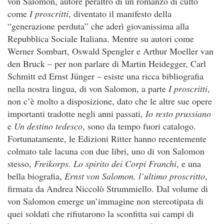
von Salomon, autore peraltro di un romanzo di culto
come
I proscritti
, diventato il manifesto della
“generazione perduta” che aderì giovanissima alla
Repubblica Sociale Italiana. Mentre su autori come
Werner Sombart, Oswald Spengler e Arthur Moeller van
den Bruck – per non parlare di Martin Heidegger, Carl
Schmitt ed Ernst Jünger – esiste una ricca bibliografia
nella nostra lingua, di von Salomon, a parte
I proscritti
,
non c’è molto a disposizione, dato che le altre sue opere
importanti tradotte negli anni passati,
Io resto prussiano
e
Un destino tedesco
, sono da tempo fuori catalogo.
Fortunatamente, le Edizioni Ritter hanno recentemente
colmato tale lacuna con due libri, uno di von Salomon
stesso,
Freikorps. Lo spirito dei Corpi Franchi
, e una
bella biografia,
Ernst von Salomon, l’ultimo proscritto
,
firmata da Andrea Niccolò Strummiello. Dal volume di
von Salomon emerge un’immagine non stereotipata di
quei soldati che rifiutarono la sconfitta sui campi di