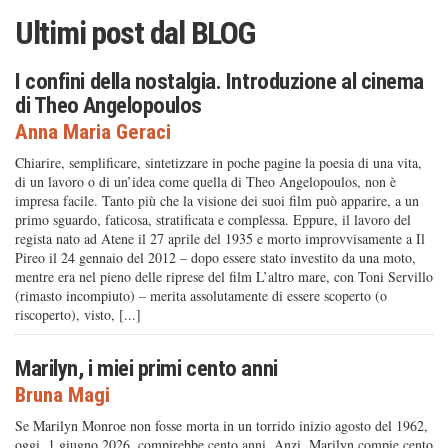
Ultimi post dal
BLOG
I confini della nostalgia. Introduzione al cinema
di Theo Angelopoulos
Anna Maria Geraci
Chiarire, semplificare, sintetizzare in poche pagine la poesia di una vita,
di un lavoro o di un’idea come quella di Theo Angelopoulos, non è
impresa facile. Tanto più che la visione dei suoi film può apparire, a un
primo sguardo, faticosa, stratificata e complessa. Eppure, il lavoro del
regista nato ad Atene il 27 aprile del 1935 e morto improvvisamente a Il
Pireo il 24 gennaio del 2012 – dopo essere stato investito da una moto,
mentre era nel pieno delle riprese del film L’altro mare, con Toni Servillo
(rimasto incompiuto) – merita assolutamente di essere scoperto (o
riscoperto), visto, [...]
Marilyn, i miei primi cento anni
Bruna Magi
Se Marilyn Monroe non fosse morta in un torrido inizio agosto del 1962,
oggi, 1 giugno 2026, compirebbe cento anni. Anzi, Marilyn compie cento