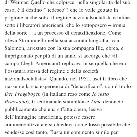
di Weimar. Quello che colpisce, nella singolarità del suo
caso, è il destino (“tedesco”) che lo volle gettato in
prigione anche sotto il regime nazionalsocialista e infine
sotto i liberatori americani, che lo sottoposero – ironia
della sorte – a un processo di denazificazione. Come
rileva Strummiello nella sua accurata biografia, von
Salomon, arrestato con la sua compagna Ille, ebrea, e
imprigionato per più di un anno, si accorge che «il
campo (degli Americani) replicava in sé quella che era
l’ossatura stessa del regime e della società
nazionalsocialista». Quando, nel 1951, uscì il libro che
riassume la sua esperienza di “denazificato”, con il titolo
Der Fragebogen
(in italiano reso come
Io resto
Prussiano
), il settimanale statunitense
Time
denunciò
pubblicamente che una siffatta opera, lesiva
dell’immagine americana, potesse essere
commercializzata e si chiedeva come fosse possibile che
vendesse così tanto. Basta un commento simile per