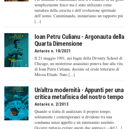
semplicemente fisico ma è stato utilizzato come
metafora della crescita e dell’evoluzione spirituale
dell’uomo. Camminando, instauriamo un rapporto più
[...]
Ioan Petru Culianu - Argonauta della
Quarta Dimensione
Antarès n. 18/2021
Il 21 maggio 1991, nei bagni della Divinity School di
Chicago, un misterioso assassinio poneva fine alla vita
di Ioan Petru Culianu, docente ed erede letterario di
Mircea Eliade. Nato [...]
Un'altra modernità - Appunti per una
critica metafisica del nostro tempo
Antarès n. 2/2013
Quando si tratta di analizzare il proprio tempo,
solitamente i contemporanei si dividono tra una
condanna senza appello e un entusiasmo assoluto.
Occorre tuttavia evitare questi due approcci – del [...]