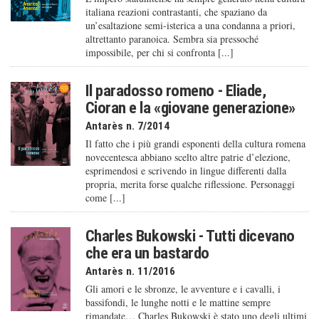
italiana reazioni contrastanti, che spaziano da
un’esaltazione semi-isterica a una condanna a priori,
altrettanto paranoica. Sembra sia pressoché
impossibile, per chi si confronta [...]
Il paradosso romeno - Eliade,
Cioran e la «giovane generazione»
Antarès n. 7/2014
Il fatto che i più grandi esponenti della cultura romena
novecentesca abbiano scelto altre patrie d’elezione,
esprimendosi e scrivendo in lingue differenti dalla
propria, merita forse qualche riflessione. Personaggi
come [...]
Charles Bukowski - Tutti dicevano
che era un bastardo
Antarès n. 11/2016
Gli amori e le sbronze, le avventure e i cavalli, i
bassifondi, le lunghe notti e le mattine sempre
rimandate… Charles Bukowski è stato uno degli ultimi