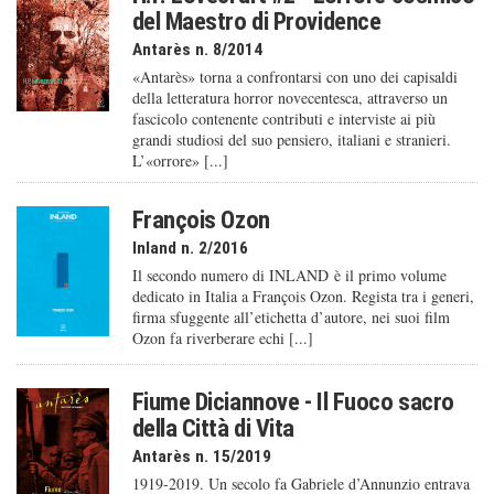
del Maestro di Providence
Antarès n. 8/2014
«Antarès» torna a confrontarsi con uno dei capisaldi
della letteratura horror novecentesca, attraverso un
fascicolo contenente contributi e interviste ai più
grandi studiosi del suo pensiero, italiani e stranieri.
L’«orrore» [...]
François Ozon
Inland n. 2/2016
Il secondo numero di INLAND è il primo volume
dedicato in Italia a François Ozon. Regista tra i generi,
firma sfuggente all’etichetta d’autore, nei suoi film
Ozon fa riverberare echi [...]
Fiume Diciannove - Il Fuoco sacro
della Città di Vita
Antarès n. 15/2019
1919-2019. Un secolo fa Gabriele d’Annunzio entrava