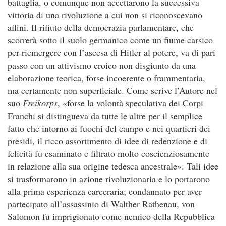
battaglia, o comunque non accettarono la successiva
vittoria di una rivoluzione a cui non si riconoscevano
affini. Il rifiuto della democrazia parlamentare, che
scorrerà sotto il suolo germanico come un fiume carsico
per riemergere con l’ascesa di Hitler al potere, va di pari
passo con un attivismo eroico non disgiunto da una
elaborazione teorica, forse incoerente o frammentaria,
ma certamente non superficiale. Come scrive l’Autore nel
suo
Freikorps
, «forse la volontà speculativa dei Corpi
Franchi si distingueva da tutte le altre per il semplice
fatto che intorno ai fuochi del campo e nei quartieri dei
presidi, il ricco assortimento di idee di redenzione e di
felicità fu esaminato e filtrato molto coscienziosamente
in relazione alla sua origine tedesca ancestrale». Tali idee
si trasformarono in azione rivoluzionaria e lo portarono
alla prima esperienza carceraria; condannato per aver
partecipato all’assassinio di Walther Rathenau, von
Salomon fu imprigionato come nemico della Repubblica