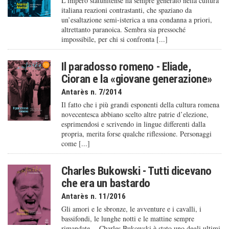
L’impero statunitense ha sempre generato nella cultura
italiana reazioni contrastanti, che spaziano da
un’esaltazione semi-isterica a una condanna a priori,
altrettanto paranoica. Sembra sia pressoché
impossibile, per chi si confronta [...]
Il paradosso romeno - Eliade,
Cioran e la «giovane generazione»
Antarès n. 7/2014
Il fatto che i più grandi esponenti della cultura romena
novecentesca abbiano scelto altre patrie d’elezione,
esprimendosi e scrivendo in lingue differenti dalla
propria, merita forse qualche riflessione. Personaggi
come [...]
Charles Bukowski - Tutti dicevano
che era un bastardo
Antarès n. 11/2016
Gli amori e le sbronze, le avventure e i cavalli, i
bassifondi, le lunghe notti e le mattine sempre
rimandate… Charles Bukowski è stato uno degli ultimi