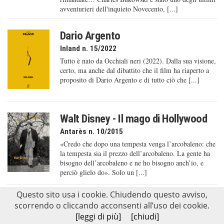
avventurieri dell'inquieto Novecento, [...]
Dario Argento
Inland n. 15/2022
Tutto è nato da Occhiali neri (2022). Dalla sua visione,
certo, ma anche dal dibattito che il film ha riaperto a
proposito di Dario Argento e di tutto ciò che [...]
Walt Disney - Il mago di Hollywood
Antarès n. 10/2015
«Credo che dopo una tempesta venga l’arcobaleno: che
la tempesta sia il prezzo dell’arcobaleno. La gente ha
bisogno dell’arcobaleno e ne ho bisogno anch’io, e
perciò glielo do». Solo un [...]
Questo sito usa i cookie. Chiudendo questo avviso,
4-4-2 - Calciatori, tifosi, uomini
scorrendo o cliccando acconsenti all’uso dei cookie.
Antarès n. 14/2019
[leggi di più]
[chiudi]