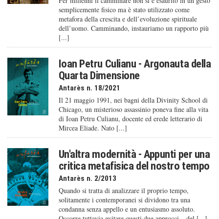
Per millenni il camminare non si è esaurito in un gesto
semplicemente fisico ma è stato utilizzato come
metafora della crescita e dell’evoluzione spirituale
dell’uomo. Camminando, instauriamo un rapporto più
[...]
Ioan Petru Culianu - Argonauta della
Quarta Dimensione
Antarès n. 18/2021
Il 21 maggio 1991, nei bagni della Divinity School di
Chicago, un misterioso assassinio poneva fine alla vita
di Ioan Petru Culianu, docente ed erede letterario di
Mircea Eliade. Nato [...]
Un'altra modernità - Appunti per una
critica metafisica del nostro tempo
Antarès n. 2/2013
Quando si tratta di analizzare il proprio tempo,
solitamente i contemporanei si dividono tra una
condanna senza appello e un entusiasmo assoluto.
Occorre tuttavia evitare questi due approcci – del [...]