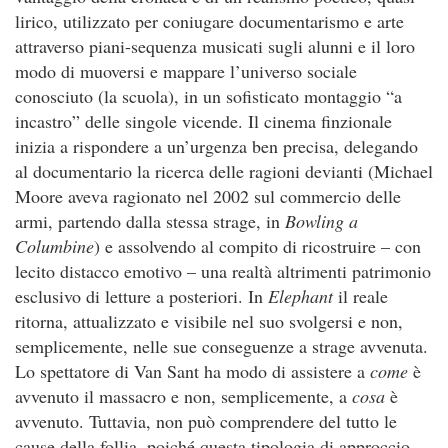
lirico, utilizzato per coniugare documentarismo e arte
attraverso piani-sequenza musicati sugli alunni e il loro
modo di muoversi e mappare l’universo sociale
conosciuto (la scuola), in un sofisticato montaggio “a
incastro” delle singole vicende. Il cinema finzionale
inizia a rispondere a un’urgenza ben precisa, delegando
al documentario la ricerca delle ragioni devianti (Michael
Moore aveva ragionato nel 2002 sul commercio delle
armi, partendo dalla stessa strage, in
Bowling a
Columbine
) e assolvendo al compito di ricostruire – con
lecito distacco emotivo – una realtà altrimenti patrimonio
esclusivo di letture a posteriori. In
Elephant
il reale
ritorna, attualizzato e visibile nel suo svolgersi e non,
semplicemente, nelle sue conseguenze a strage avvenuta.
Lo spettatore di Van Sant ha modo di assistere a
come
è
avvenuto il massacro e non, semplicemente, a
cosa
è
avvenuto. Tuttavia, non può comprendere del tutto le
cause della follia, poiché questa tipologia di approccio