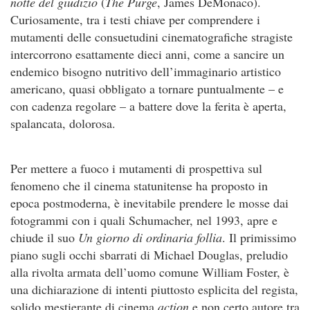
notte del giudizio
(
The Purge
, James DeMonaco).
Curiosamente, tra i testi chiave per comprendere i
mutamenti delle consuetudini cinematografiche stragiste
intercorrono esattamente dieci anni, come a sancire un
endemico bisogno nutritivo dell’immaginario artistico
americano, quasi obbligato a tornare puntualmente – e
con cadenza regolare – a battere dove la ferita è aperta,
spalancata, dolorosa.
Per mettere a fuoco i mutamenti di prospettiva sul
fenomeno che il cinema statunitense ha proposto in
epoca postmoderna, è inevitabile prendere le mosse dai
fotogrammi con i quali Schumacher, nel 1993, apre e
chiude il suo
Un giorno di ordinaria follia
. Il primissimo
piano sugli occhi sbarrati di Michael Douglas, preludio
alla rivolta armata dell’uomo comune William Foster, è
una dichiarazione di intenti piuttosto esplicita del regista,
solido mestierante di cinema
action
e non certo autore tra