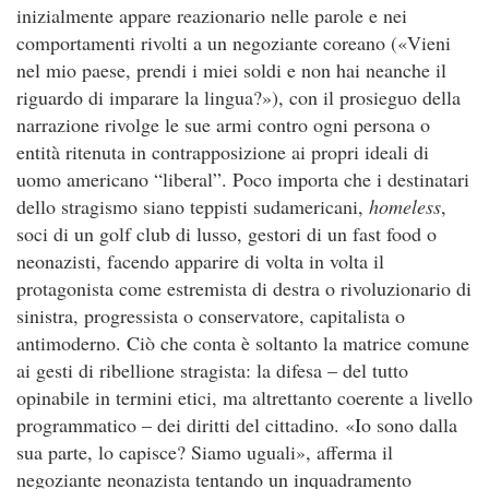
inizialmente appare reazionario nelle parole e nei
comportamenti rivolti a un negoziante coreano («Vieni
nel mio paese, prendi i miei soldi e non hai neanche il
riguardo di imparare la lingua?»), con il prosieguo della
narrazione rivolge le sue armi contro ogni persona o
entità ritenuta in contrapposizione ai propri ideali di
uomo americano “liberal”. Poco importa che i destinatari
dello stragismo siano teppisti sudamericani,
homeless
,
soci di un golf club di lusso, gestori di un fast food o
neonazisti, facendo apparire di volta in volta il
protagonista come estremista di destra o rivoluzionario di
sinistra, progressista o conservatore, capitalista o
antimoderno. Ciò che conta è soltanto la matrice comune
ai gesti di ribellione stragista: la difesa – del tutto
opinabile in termini etici, ma altrettanto coerente a livello
programmatico – dei diritti del cittadino. «Io sono dalla
sua parte, lo capisce? Siamo uguali», afferma il
negoziante neonazista tentando un inquadramento