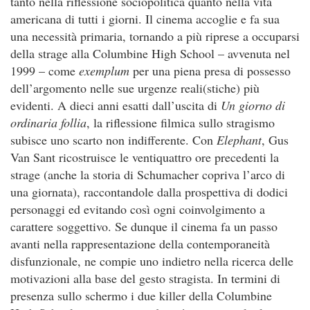
tanto nella riflessione sociopolitica quanto nella vita
americana di tutti i giorni. Il cinema accoglie e fa sua
una necessità primaria, tornando a più riprese a occuparsi
della strage alla Columbine High School – avvenuta nel
1999 – come
exemplum
per una piena presa di possesso
dell’argomento nelle sue urgenze reali(stiche) più
evidenti. A dieci anni esatti dall’uscita di
Un giorno di
ordinaria follia
, la riflessione filmica sullo stragismo
subisce uno scarto non indifferente. Con
Elephant
, Gus
Van Sant ricostruisce le ventiquattro ore precedenti la
strage (anche la storia di Schumacher copriva l’arco di
una giornata), raccontandole dalla prospettiva di dodici
personaggi ed evitando così ogni coinvolgimento a
carattere soggettivo. Se dunque il cinema fa un passo
avanti nella rappresentazione della contemporaneità
disfunzionale, ne compie uno indietro nella ricerca delle
motivazioni alla base del gesto stragista. In termini di
presenza sullo schermo i due killer della Columbine