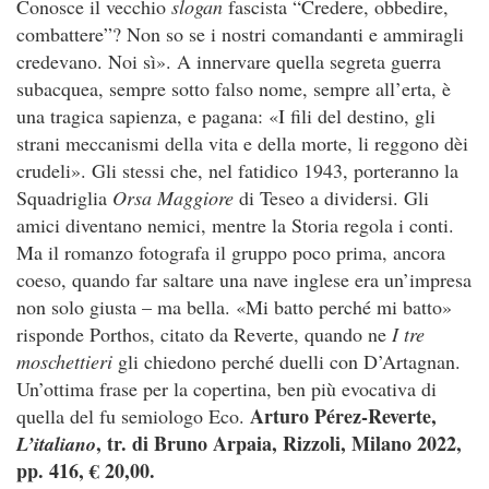
Conosce il vecchio
slogan
fascista “Credere, obbedire,
combattere”? Non so se i nostri comandanti e ammiragli
credevano. Noi sì». A innervare quella segreta guerra
subacquea, sempre sotto falso nome, sempre all’erta, è
una tragica sapienza, e pagana: «I fili del destino, gli
strani meccanismi della vita e della morte, li reggono dèi
crudeli». Gli stessi che, nel fatidico 1943, porteranno la
Squadriglia
Orsa Maggiore
di Teseo a dividersi. Gli
amici diventano nemici, mentre la Storia regola i conti.
Ma il romanzo fotografa il gruppo poco prima, ancora
coeso, quando far saltare una nave inglese era un’impresa
non solo giusta – ma bella. «Mi batto perché mi batto»
risponde Porthos, citato da Reverte, quando ne
I tre
moschettieri
gli chiedono perché duelli con D’Artagnan.
Un’ottima frase per la copertina, ben più evocativa di
Arturo Pérez-Reverte,
quella del fu semiologo Eco.
, tr. di Bruno Arpaia, Rizzoli, Milano 2022,
L’italiano
pp. 416, € 20,00.