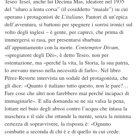
Teseo Tesei, anche lui Decima Mas, ideatore nel 1935
del “siluro a lenta corsa” (il cosiddetto “maiale”) su cui
operano i protagonisti de
L’italiano
. Fautori di un’epica
dell’avventura, si battono per spegnere i sorrisi ironici sul
volto degli inglesi – è gente, per capirci, che prima di
immergersi si rasa, per presentarsi sbarbata
all’appuntamento con la morte.
Contemptor Divum
,
«spregiatore degli Dèi», è detto Teseo, non per
ostentazione, ma «perché la vita, la Storia, la sua patria,
lo avevano messo nella necessità di farlo». Nel libro
Pérez-Reverte intervista un sodale del protagonista, che
gli dice: «Quanto è italiano tutto questo, non le pare?…
Fare cose che altri non farebbero mai perché incapaci di
immaginarle». E alla domanda se ne sia valsa la pena,
lottare nel buio degli abissi contro l’acqua che intasa la
maschera e il sale che ottunde la mente, senza la minima
certezza di sopravvivere, la risposta è: «Ognuno
combatte a seconda di chi è e di quello in cui crede.