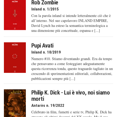
Rob Zombie
Inland n. 1/2015
Con la parola inland si intende letteralmente ciò che è
all’interno. Nel suo capolavoro INLAND EMPIRE,
David Lynch ha esteso la semantica terminologica a
una dimensione più concettuale, espansa e [...]
Pupi Avati
Inland n. 10/2019
Numero #10. Stiamo diventando grandi. Era da tempo
che pensavamo a come festeggiare adeguatamente
questa ricorrenza tonda, questo traguardo tagliato in un
crescendo di sperimentazioni editoriali, collaborazioni,
pubblicazioni sempre più [...]
Philip K. Dick - Lui è vivo, noi siamo
morti
Antarès n. 19/2022
Celebrato in film, fumetti e serie tv, Philip K. Dick ha
stregato gli ultimi decenni del XX secolo. Ma il suo