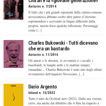
Cioran e la «giovane generazione»
Antarès n. 7/2014
Il fatto che i più grandi esponenti della cultura romena
novecentesca abbiano scelto altre patrie d’elezione,
esprimendosi e scrivendo in lingue differenti dalla
propria, merita forse qualche riflessione. Personaggi
come [...]
Charles Bukowski - Tutti dicevano
che era un bastardo
Antarès n. 11/2016
Gli amori e le sbronze, le avventure e i cavalli, i
bassifondi, le lunghe notti e le mattine sempre
rimandate… Charles Bukowski è stato uno degli ultimi
avventurieri dell'inquieto Novecento, [...]
Dario Argento
Inland n. 15/2022
Tutto è nato da Occhiali neri (2022). Dalla sua visione,
certo, ma anche dal dibattito che il film ha riaperto a