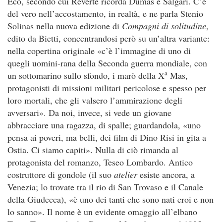
Eco, secondo cui Reverte ricorda Dumas e Salgari. C’è
del vero nell’accostamento, in realtà, e ne parla Stenio
Solinas nella nuova edizione di
Compagni di solitudine
,
edito da Bietti, concentrandosi però su un’altra variante:
nella copertina originale «c’è l’immagine di uno di
quegli uomini-rana della Seconda guerra mondiale, con
a
un sottomarino sullo sfondo, i marò della X
Mas,
protagonisti di missioni militari pericolose e spesso per
loro mortali, che gli valsero l’ammirazione degli
avversari». Da noi, invece, si vede un giovane
abbracciare una ragazza, di spalle; guardandola, «uno
pensa ai poveri, ma belli, dei film di Dino Risi in gita a
Ostia. Ci siamo capiti». Nulla di ciò rimanda al
protagonista del romanzo, Teseo Lombardo. Antico
costruttore di gondole (il suo
atelier
esiste ancora, a
Venezia; lo trovate tra il rio di San Trovaso e il Canale
della Giudecca), «è uno dei tanti che sono nati eroi e non
lo sanno». Il nome è un evidente omaggio all’elbano