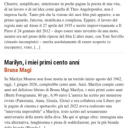
Chiarire, semplificare, sintetizzare in poche pagine la poesia di una vita,
di un lavoro o di un’idea come quella di Theo Angelopoulos, non è
impresa facile. Tanto più che la visione dei suoi film può apparire, a un
primo sguardo, faticosa, stratificata e complessa. Eppure, il lavoro del
regista nato ad Atene il 27 aprile del 1935 e morto improvvisamente a Il
Pireo il 24 gennaio del 2012 – dopo essere stato investito da una moto,
mentre era nel pieno delle riprese del film L’altro mare, con Toni Servillo
(rimasto incompiuto) – merita assolutamente di essere scoperto (o
riscoperto), visto, [...]
Marilyn, i miei primi cento anni
Bruna Magi
Se Marilyn Monroe non fosse morta in un torrido inizio agosto del 1962,
oggi, 1 giugno 2026, compirebbe cento anni. Anzi, Marilyn compie cento
anni nel delizioso librino di Bruna Magi Marilyn, i miei primi cento anni
(Bietti Fotogrammi, 80 pp., 6,99 euro) L'autrice ha scritto per numerose
riviste (Panorama, Anna, Grazia, Gioia) e ora collabora con Libero per
le pagine di cinema e spettacolo; già nel 2022 aveva realizzato una
"intervista impossibile" a Marilyn, testo scritto nel sessantesimo
anniversario della morte della diva. Ma qui si spinge oltre: immagina una
vita alternativa, lunghissima e piena di soddisfazioni, per la più bionda
delle bionde (Blonde [...]