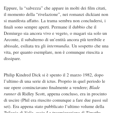
Eppure, la “salvezza” che appare in molti dei film citati,
il momento della “rivelazione”, nei romanzi dickiani non
si manifesta affatto. La trama sembra non concludersi, i
finali sono sempre aperti. Permane il dubbio che il
Demiurgo sia ancora vivo e vegeto, o magari sia solo un
Arconte, il subalterno di un’entità ancora più terribile e
abissale, esiliata tra gli
intermundia
. Un sospetto che una
vita, per quanto esemplare, non è comunque riuscita a
dissipare.
Philip Kindred Dick si è spento il 2 marzo 1982, dopo
l’ultimo di una serie di ictus. Proprio in quel periodo le
sue opere cominciavano finalmente a vendere;
Blade
runner
di Ridley Scott, appena concluso, era in procinto
di uscire (Phil era riuscito comunque a fare due passi sul
set). Era appena stato pubblicato l’ultimo volume della
Trilogia di Valis
, ossia
La trasmigrazione di Timothy