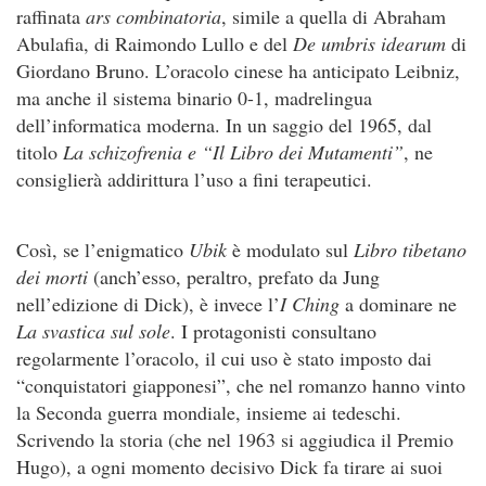
raffinata
ars combinatoria
, simile a quella di Abraham
Abulafia, di Raimondo Lullo e del
De umbris idearum
di
Giordano Bruno. L’oracolo cinese ha anticipato Leibniz,
ma anche il sistema binario 0-1, madrelingua
dell’informatica moderna. In un saggio del 1965, dal
titolo
La schizofrenia e “Il Libro dei Mutamenti”
, ne
consiglierà addirittura l’uso a fini terapeutici.
Così, se l’enigmatico
Ubik
è modulato sul
Libro tibetano
dei morti
(anch’esso, peraltro, prefato da Jung
nell’edizione di Dick), è invece l’
I Ching
a dominare ne
La svastica sul sole
. I protagonisti consultano
regolarmente l’oracolo, il cui uso è stato imposto dai
“conquistatori giapponesi”, che nel romanzo hanno vinto
la Seconda guerra mondiale, insieme ai tedeschi.
Scrivendo la storia (che nel 1963 si aggiudica il Premio
Hugo), a ogni momento decisivo Dick fa tirare ai suoi