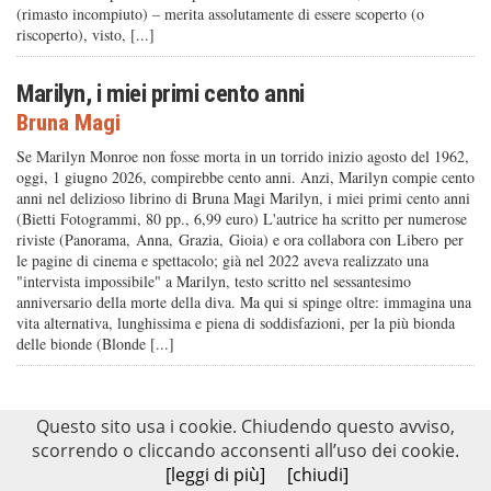
(rimasto incompiuto) – merita assolutamente di essere scoperto (o
riscoperto), visto, [...]
Marilyn, i miei primi cento anni
Bruna Magi
Se Marilyn Monroe non fosse morta in un torrido inizio agosto del 1962,
oggi, 1 giugno 2026, compirebbe cento anni. Anzi, Marilyn compie cento
anni nel delizioso librino di Bruna Magi Marilyn, i miei primi cento anni
(Bietti Fotogrammi, 80 pp., 6,99 euro) L'autrice ha scritto per numerose
riviste (Panorama, Anna, Grazia, Gioia) e ora collabora con Libero per
le pagine di cinema e spettacolo; già nel 2022 aveva realizzato una
"intervista impossibile" a Marilyn, testo scritto nel sessantesimo
anniversario della morte della diva. Ma qui si spinge oltre: immagina una
vita alternativa, lunghissima e piena di soddisfazioni, per la più bionda
delle bionde (Blonde [...]
Questo sito usa i cookie. Chiudendo questo avviso,
scorrendo o cliccando acconsenti all’uso dei cookie.
[leggi di più]
[chiudi]
BIETTI Società Della Critica SRL