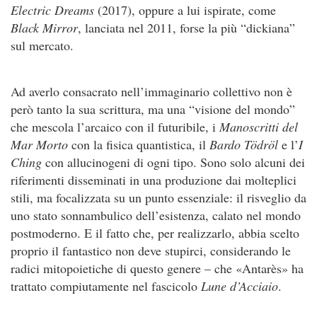
Electric Dreams
(2017), oppure a lui ispirate, come
Black Mirror
, lanciata nel 2011, forse la più “dickiana”
sul mercato.
Ad averlo consacrato nell’immaginario collettivo non è
però tanto la sua scrittura, ma una “visione del mondo”
che mescola l’arcaico con il futuribile, i
Manoscritti del
Mar Morto
con la fisica quantistica, il
Bardo Tödröl
e l’
I
Ching
con allucinogeni di ogni tipo. Sono solo alcuni dei
riferimenti disseminati in una produzione dai molteplici
stili, ma focalizzata su un punto essenziale: il risveglio da
uno stato sonnambulico dell’esistenza, calato nel mondo
postmoderno. E il fatto che, per realizzarlo, abbia scelto
proprio il fantastico non deve stupirci, considerando le
radici mitopoietiche di questo genere – che «Antarès» ha
trattato compiutamente nel fascicolo
Lune d’Acciaio
.