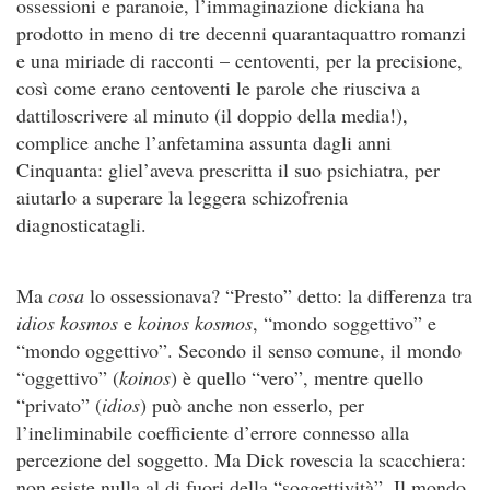
ossessioni e paranoie, l’immaginazione dickiana ha
prodotto in meno di tre decenni quarantaquattro romanzi
e una miriade di racconti – centoventi, per la precisione,
così come erano centoventi le parole che riusciva a
dattiloscrivere al minuto (il doppio della media!),
complice anche l’anfetamina assunta dagli anni
Cinquanta: gliel’aveva prescritta il suo psichiatra, per
aiutarlo a superare la leggera schizofrenia
diagnosticatagli.
Ma
cosa
lo ossessionava? “Presto” detto: la differenza tra
idios kosmos
e
koinos kosmos
, “mondo soggettivo” e
“mondo oggettivo”. Secondo il senso comune, il mondo
“oggettivo” (
koinos
) è quello “vero”, mentre quello
“privato” (
idios
) può anche non esserlo, per
l’ineliminabile coefficiente d’errore connesso alla
percezione del soggetto. Ma Dick rovescia la scacchiera:
non esiste nulla al di fuori della “soggettività”. Il mondo