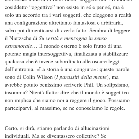
cosiddetto “oggettivo” non esiste in sé e per sé, ma è
solo un accordo tra i vari soggetti, che eleggono a realtà
una configurazione altrettanto fantasiosa e arbitraria,
salvo poi dimenticarsi di averlo fatto. Sembra di leggere
il Nietzsche di
Su verità e menzogna in senso
extramorale
… Il mondo esterno è solo frutto di una
potente magia intersoggettiva, finalizzata a stabilizzare
qualcosa che è invece subordinato alle oscure leggi
dell’entropia. «La storia è una congiura»: queste parole
sono di Colin Wilson (
I parassiti della mente
), ma
avrebbe potuto benissimo scriverle Phil. Un solipsismo,
insomma? Nient’affatto: dire che il mondo è soggettivo
non implica che siamo noi a reggere il gioco. Possiamo
parteciparvi, al massimo, se ne conosciamo le regole.
Certo, si dirà, stiamo parlando di allucinazioni
individuali. Ma se diventassero collettive? Se