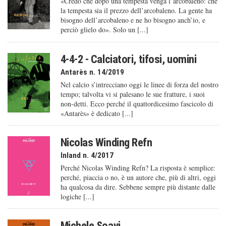
«Credo che dopo una tempesta venga l’arcobaleno: che
la tempesta sia il prezzo dell’arcobaleno. La gente ha
bisogno dell’arcobaleno e ne ho bisogno anch’io, e
perciò glielo do». Solo un [...]
4-4-2 - Calciatori, tifosi, uomini
Antarès n. 14/2019
Nel calcio s’intrecciano oggi le linee di forza del nostro
tempo; talvolta vi si palesano le sue fratture, i suoi
non-detti. Ecco perché il quattordicesimo fascicolo di
«Antarès» è dedicato [...]
Nicolas Winding Refn
Inland n. 4/2017
Perché Nicolas Winding Refn? La risposta è semplice:
perché, piaccia o no, è un autore che, più di altri, oggi
ha qualcosa da dire. Sebbene sempre più distante dalle
logiche [...]
Michele Soavi