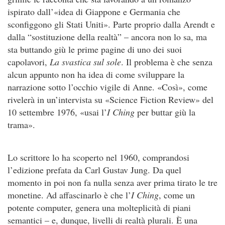
ispirato dall’«idea di Giappone e Germania che
sconfiggono gli Stati Uniti». Parte proprio dalla Arendt e
dalla “sostituzione della realtà” – ancora non lo sa, ma
sta buttando giù le prime pagine di uno dei suoi
capolavori,
La svastica sul sole
. Il problema è che senza
alcun appunto non ha idea di come sviluppare la
narrazione sotto l’occhio vigile di Anne. «Così», come
rivelerà in un’intervista su «Science Fiction Review» del
10 settembre 1976, «usai l’
I Ching
per buttar giù la
trama».
Lo scrittore lo ha scoperto nel 1960, comprandosi
l’edizione prefata da Carl Gustav Jung. Da quel
momento in poi non fa nulla senza aver prima tirato le tre
monetine. Ad affascinarlo è che l’
I Ching
, come un
potente computer, genera una molteplicità di piani
semantici – e, dunque, livelli di realtà plurali. È una