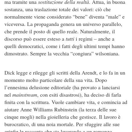
ma tramite una
sostituzione della realtà
. Attua, in buona
sostanza, una traslazione totale dei valori: ciò che
normalmente viene considerato “bene” diventa “male” e
viceversa. La propaganda genera un universo parallelo,
che prende il posto di quello reale. Naturalmente, il
discorso può essere esteso a
tutti
i regimi – anche a
quelli democratici, come i fatti degli ultimi tempi hanno
dimostrato. Sempre la vecchia “congiura” wilsoniana.
Dick legge e rilegge gli scritti della Arendt, e lo fa in un
momento molto particolare della sua vita. Dopo
l’ennesima delusione editoriale (ha provato a lanciarsi
nel
mainstream
, con esiti disastrosi), ha deciso di farla
finita con la scrittura. Vuole cambiare vita, e comincia ad
aiutare Anne Williams Rubinstein (la terza delle sue
cinque mogli) nella gioielleria che gestisce. Il lavoro è
burocratico, di una noia mortale. Per sfuggire alle sue
grinfie le racconta che sta lavorando a un romanzo