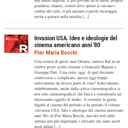
una simile impresa. Il più giovane ha in mente progetti
grandiosi, titanici, costosi dove spesso si varcano i
confini del cielo; il più anziano a parole incoraggia,
invita a gettarsi nella mischia [...]
Invasion USA. Idee e ideologie del
cinema americano anni '80
Pier Maria Bocchi
Cosa resterà di questi anni Ottanta, cantava Raf in un
celebre pezzo scritto insieme a Giancarlo Bigazzi e
Giuseppe Dati. Cosa resta, oggi, di quel decennio
controverso e complicato, ancora oggi troppo
sottovalutato da diversi punti di vista? Sottovalutato,
indubbiamente, anche dalla critica cinematografica (e
non solo cinematografica) che fatica a considerarlo un
interessante oggetto di studio. A restituire la giusta
dignità al cinema del periodo ci ha pensato il volume
«Invasion USA. Idee e ideologie del cinema americano
anni '80» di Pier Maria Bocchi, uno dei testi sulla
settima arte più importanti e rilevanti che siano usciti
negli ultimi [...]