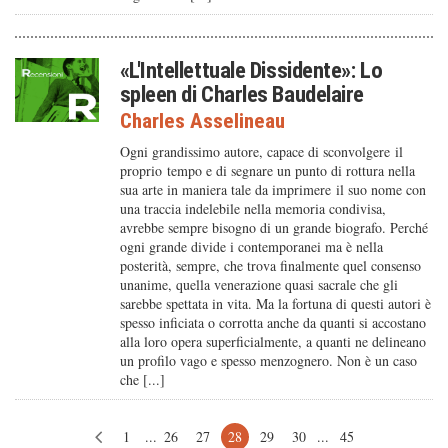
«L'Intellettuale Dissidente»: Lo
spleen di Charles Baudelaire
Charles Asselineau
Ogni grandissimo autore, capace di sconvolgere il
proprio tempo e di segnare un punto di rottura nella
sua arte in maniera tale da imprimere il suo nome con
una traccia indelebile nella memoria condivisa,
avrebbe sempre bisogno di un grande biografo. Perché
ogni grande divide i contemporanei ma è nella
posterità, sempre, che trova finalmente quel consenso
unanime, quella venerazione quasi sacrale che gli
sarebbe spettata in vita. Ma la fortuna di questi autori è
spesso inficiata o corrotta anche da quanti si accostano
alla loro opera superficialmente, a quanti ne delineano
un profilo vago e spesso menzognero. Non è un caso
che [...]
1
...
26
27
28
29
30
...
45