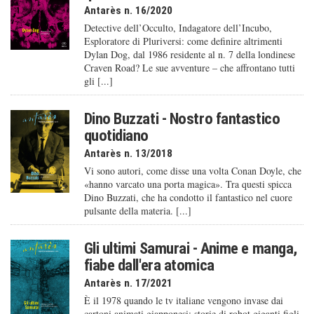
Antarès n. 16/2020
Detective dell’Occulto, Indagatore dell’Incubo,
Esploratore di Pluriversi: come definire altrimenti
Dylan Dog, dal 1986 residente al n. 7 della londinese
Craven Road? Le sue avventure – che affrontano tutti
gli [...]
Dino Buzzati - Nostro fantastico
quotidiano
Antarès n. 13/2018
Vi sono autori, come disse una volta Conan Doyle, che
«hanno varcato una porta magica». Tra questi spicca
Dino Buzzati, che ha condotto il fantastico nel cuore
pulsante della materia. [...]
Gli ultimi Samurai - Anime e manga,
fiabe dall'era atomica
Antarès n. 17/2021
È il 1978 quando le tv italiane vengono invase dai
cartoni animati giapponesi: storie di robot giganti figli