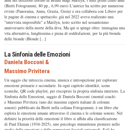
anni nel delizioso librino di Bruna Magi Marilyn, i miei primi cento anni
(Bietti Fotogrammi, 80 pp., 6,99 euro) L'autrice ha scritto per numerose
riviste (Panorama, Anna, Grazia, Gioia) e ora collabora con Libero per
le pagine di cinema e spettacolo; già nel 2022 aveva realizzato una
"intervista impossibile" a Marilyn, testo scritto nel sessantesimo
anniversario della morte della diva. Ma qui si spinge oltre: immagina una
vita alternativa, lunghissima e piena di soddisfazioni, per la più bionda
delle bionde (Blonde [...]
La Sinfonia delle Emozioni
Daniela Bocconi
&
Massimo Privitera
Un saggio che intreccia cinema, musica e introspezione per esplorare
emozioni primarie e secondarie. In ogni capitolo identikit, scene
iconiche, QR code playlist, per riscoprire la propria sinfonia interiore. La
Sinfonia delle Emozioni, saggio di Daniela Bocconi (mental coach)
e Massimo Privitera (uno dei massimi esperti italiani di colonne
sonore) pubblicato da Bietti nella collana Fotogrammi, è un libro che
esplora le emozioni umane attraverso il cinema e le colonne sonore. Nel
definire la priorità delle emozioni il libro si affida alla classificazione
di Paul Ekman (1934-2025), uno psicologo statunitense pioniere nello
studio delle emozioni e delle espressioni facciali universali. Egli ha