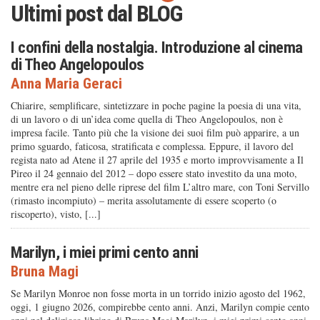
Ultimi post dal
BLOG
I confini della nostalgia. Introduzione al cinema
di Theo Angelopoulos
Anna Maria Geraci
Chiarire, semplificare, sintetizzare in poche pagine la poesia di una vita,
di un lavoro o di un’idea come quella di Theo Angelopoulos, non è
impresa facile. Tanto più che la visione dei suoi film può apparire, a un
primo sguardo, faticosa, stratificata e complessa. Eppure, il lavoro del
regista nato ad Atene il 27 aprile del 1935 e morto improvvisamente a Il
Pireo il 24 gennaio del 2012 – dopo essere stato investito da una moto,
mentre era nel pieno delle riprese del film L’altro mare, con Toni Servillo
(rimasto incompiuto) – merita assolutamente di essere scoperto (o
riscoperto), visto, [...]
Marilyn, i miei primi cento anni
Bruna Magi
Se Marilyn Monroe non fosse morta in un torrido inizio agosto del 1962,
oggi, 1 giugno 2026, compirebbe cento anni. Anzi, Marilyn compie cento