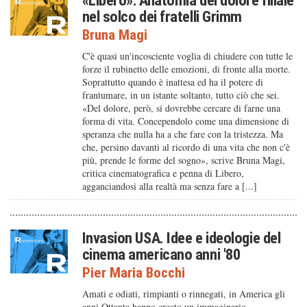
«Libero»: Anatomia del dolore filiale
nel solco dei fratelli Grimm
Bruna Magi
C'è quasi un'incosciente voglia di chiudere con tutte le
forze il rubinetto delle emozioni, di fronte alla morte.
Soprattutto quando è inattesa ed ha il potere di
frantumare, in un istante soltanto, tutto ciò che sei.
«Del dolore, però, si dovrebbe cercare di farne una
forma di vita. Concependolo come una dimensione di
speranza che nulla ha a che fare con la tristezza. Ma
che, persino davanti al ricordo di una vita che non c'è
più, prende le forme del sogno», scrive Bruna Magi,
critica cinematografica e penna di Libero,
agganciandosi alla realtà ma senza fare a [...]
Invasion USA. Idee e ideologie del
cinema americano anni '80
Pier Maria Bocchi
Amati e odiati, rimpianti o rinnegati, in America gli
anni Ottanta hanno creato un immaginario