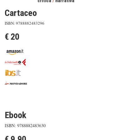
critica
/
narrativa
Cartaceo
ISBN: 9788882483296
€ 20
Ebook
ISBN: 9788882483630
€ 9.90