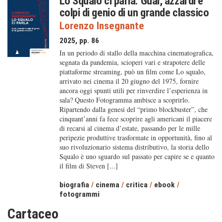
Lo Squalo ci parla. Guai, azzardi e
colpi di genio di un grande classico
Lorenzo Insegnante
2025, pp. 86
In un periodo di stallo della macchina cinematografica,
segnata da pandemia, scioperi vari e strapotere delle
piattaforme streaming, può un film come Lo squalo,
arrivato nei cinema il 20 giugno del 1975, fornire
ancora oggi spunti utili per rinverdire l’esperienza in
sala? Questo Fotogramma ambisce a scoprirlo.
Ripartendo dalla genesi del “primo blockbuster”, che
cinquant’anni fa fece scoprire agli americani il piacere
di recarsi al cinema d’estate, passando per le mille
peripezie produttive trasformate in opportunità, fino al
suo rivoluzionario sistema distributivo, la storia dello
Squalo è uno sguardo sul passato per capire se e quanto
il film di Steven [...]
biografia
/
cinema
/
critica
/
ebook
/
fotogrammi
Cartaceo