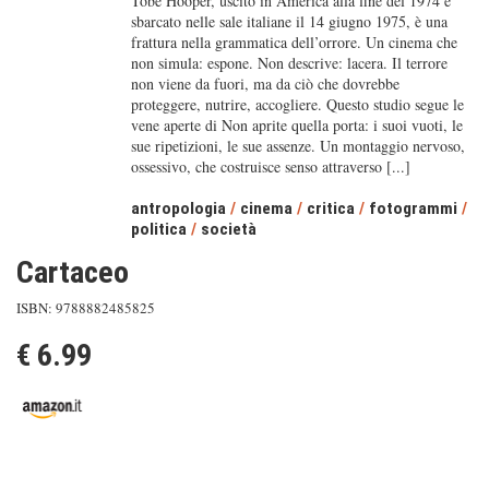
Tobe Hooper, uscito in America alla fine del 1974 e
sbarcato nelle sale italiane il 14 giugno 1975, è una
frattura nella grammatica dell’orrore. Un cinema che
non simula: espone. Non descrive: lacera. Il terrore
non viene da fuori, ma da ciò che dovrebbe
proteggere, nutrire, accogliere. Questo studio segue le
vene aperte di Non aprite quella porta: i suoi vuoti, le
sue ripetizioni, le sue assenze. Un montaggio nervoso,
ossessivo, che costruisce senso attraverso [...]
antropologia
/
cinema
/
critica
/
fotogrammi
/
politica
/
società
Cartaceo
ISBN: 9788882485825
€ 6.99