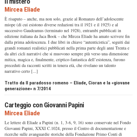
Il mistero
Mircea Eliade
È risaputo – anche, ma non solo, grazie al Romanzo dell’adolescente
miope (di cui esistono diverse redazioni tra il 1921 e il 1925) e al
successivo Gaudeamus (terminato nel 1928), entrambi pubblicati in
edizione italiana da Jaca Book – che Mircea Eliade ha amato scrivere fin
dalla prima adolescenza. I due libri in chiave “autenticistica”, seguiti dai
grandi romanzi realistici pubblicati nella prima parte degli anni Trenta e
da altri cicli narrativi che si muovono sempre più verso una dimensione
mitica, magica e, finalmente, criptico-fantastica dell’esistenza, furono
preceduti da racconti scritti in tenera età, che rivelano un talento
narrativo certo [...]
Tratto da Il paradosso romeno – Eliade, Cioran e la «giovane
generazione» n 7/2014
Carteggio con Giovanni Papini
Mircea Eliade
Le lettere di Eliade a Papini (n. 1, 3-6, 9, 16) sono conservate nel Fondo
Giovanni Papini, XXXI C.1024, presso il Centro di documentazione e
ricerche sulle avanguardie storiche della Fondazione Primo Conti di