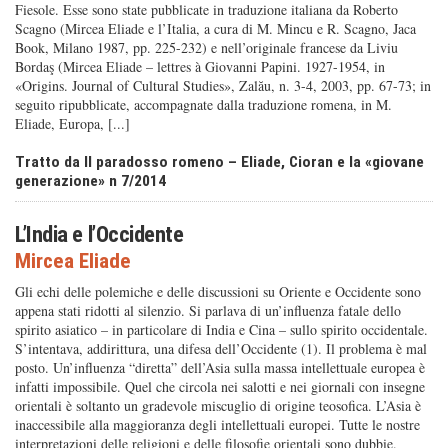
Fiesole. Esse sono state pubblicate in traduzione italiana da Roberto
Scagno (Mircea Eliade e l’Italia, a cura di M. Mincu e R. Scagno, Jaca
Book, Milano 1987, pp. 225-232) e nell’originale francese da Liviu
Bordaş (Mircea Eliade – lettres à Giovanni Papini. 1927-1954, in
«Origins. Journal of Cultural Studies», Zalău, n. 3-4, 2003, pp. 67-73; in
seguito ripubblicate, accompagnate dalla traduzione romena, in M.
Eliade, Europa, [...]
Tratto da Il paradosso romeno – Eliade, Cioran e la «giovane
generazione» n 7/2014
L’India e l’Occidente
Mircea Eliade
Gli echi delle polemiche e delle discussioni su Oriente e Occidente sono
appena stati ridotti al silenzio. Si parlava di un’influenza fatale dello
spirito asiatico – in particolare di India e Cina – sullo spirito occidentale.
S’intentava, addirittura, una difesa dell’Occidente (1). Il problema è mal
posto. Un’influenza “diretta” dell’Asia sulla massa intellettuale europea è
infatti impossibile. Quel che circola nei salotti e nei giornali con insegne
orientali è soltanto un gradevole miscuglio di origine teosofica. L’Asia è
inaccessibile alla maggioranza degli intellettuali europei. Tutte le nostre
interpretazioni delle religioni e delle filosofie orientali sono dubbie.