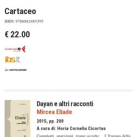
Cartaceo
ISBN: 9788882483395
€ 22.00
Dayan e altri racconti
Mircea Eliade
2015, pp. 200
A cura di:
Horia Corneliu Cicortas
Complotti, sparizioni, trame occulte… L’Europa della