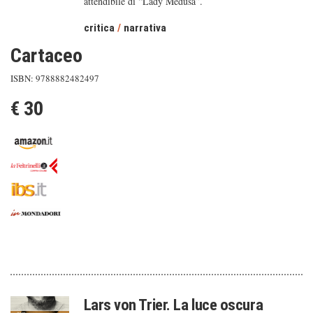
attendibile di “Lady Medusa”.
critica
/
narrativa
Cartaceo
ISBN: 9788882482497
€ 30
Lars von Trier. La luce oscura