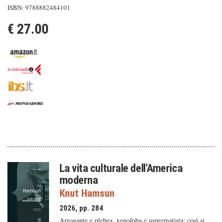
ISBN: 9788882484101
€ 27.00
La vita culturale dell'America
moderna
Knut Hamsun
2026, pp. 284
Arrogante e plebea, xenofoba e suprematista: così si