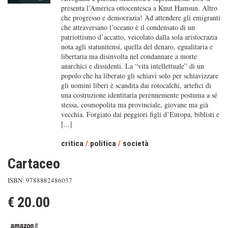
presenta l’America ottocentesca a Knut Hamsun. Altro
che progresso e democrazia! Ad attendere gli emigranti
che attraversano l’oceano è il condensato di un
patriottismo d’accatto, veicolato dalla sola aristocrazia
nota agli statunitensi, quella del denaro, egualitaria e
libertaria ma disinvolta nel condannare a morte
anarchici e dissidenti. La “vita intellettuale” di un
popolo che ha liberato gli schiavi solo per schiavizzare
gli uomini liberi è scandita dai rotocalchi, artefici di
una costruzione identitaria perennemente postuma a sé
stessa, cosmopolita ma provinciale, giovane ma già
vecchia. Forgiato dai peggiori figli d’Europa, biblisti e
[...]
critica
/
politica
/
società
Cartaceo
ISBN: 9788882486037
€ 20.00