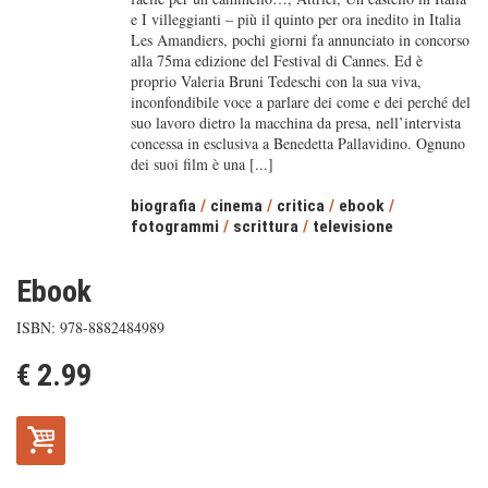
e I villeggianti – più il quinto per ora inedito in Italia
Les Amandiers, pochi giorni fa annunciato in concorso
alla 75ma edizione del Festival di Cannes. Ed è
proprio Valeria Bruni Tedeschi con la sua viva,
inconfondibile voce a parlare dei come e dei perché del
suo lavoro dietro la macchina da presa, nell’intervista
concessa in esclusiva a Benedetta Pallavidino. Ognuno
dei suoi film è una [...]
biografia
/
cinema
/
critica
/
ebook
/
fotogrammi
/
scrittura
/
televisione
Ebook
ISBN: 978-8882484989
€ 2.99