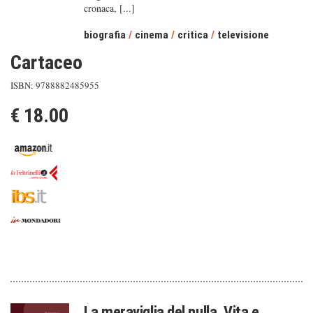
cronaca, [...]
biografia
/
cinema
/
critica
/
televisione
Cartaceo
ISBN: 9788882485955
€ 18.00
La meraviglia del nulla. Vita e