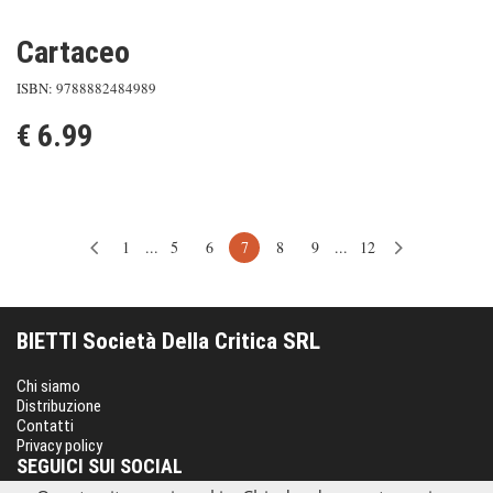
Cartaceo
ISBN: 9788882484989
€ 6.99
1
...
5
6
7
8
9
...
12
BIETTI Società Della Critica SRL
Chi siamo
Distribuzione
Contatti
Privacy policy
SEGUICI SUI SOCIAL