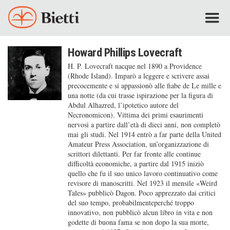
Howard Phillips Lovecraft
H. P. Lovecraft nacque nel 1890 a Providence
(Rhode Island). Imparò a leggere e scrivere assai
precocemente e si appassionò alle fiabe de Le mille e
una notte (da cui trasse ispirazione per la figura di
Abdul Alhazred, l’ipotetico autore del
Necronomicon). Vittima dei primi esaurimenti
nervosi a partire dall’età di dieci anni, non completò
mai gli studi. Nel 1914 entrò a far parte della United
Amateur Press Association, un’organizzazione di
scrittori dilettanti. Per far fronte alle continue
difficoltà economiche, a partire dal 1915 iniziò
quello che fu il suo unico lavoro continuativo come
revisore di manoscritti. Nel 1923 il mensile «Weird
Tales» pubblicò Dagon. Poco apprezzato dai critici
del suo tempo, probabilmenteperché troppo
innovativo, non pubblicò alcun libro in vita e non
godette di buona fama se non dopo la sua morte,