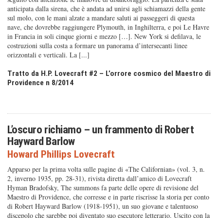
anticipata dalla sirena, che è andata ad unirsi agli schiamazzi della gente
sul molo, con le mani alzate a mandare saluti ai passeggeri di questa
nave, che dovrebbe raggiungere Plymouth, in Inghilterra, e poi Le Havre
in Francia in soli cinque giorni e mezzo […]. New York si defilava, le
costruzioni sulla costa a formare un panorama d’intersecanti linee
orizzontali e verticali. La [...]
Tratto da H.P. Lovecraft #2 – L’orrore cosmico del Maestro di
Providence n 8/2014
L’oscuro richiamo – un frammento di Robert
Hayward Barlow
Howard Phillips Lovecraft
Apparso per la prima volta sulle pagine di «The Californian» (vol. 3, n.
2, inverno 1935, pp. 28-31), rivista diretta dall’amico di Lovecraft
Hyman Bradofsky, The summons fa parte delle opere di revisione del
Maestro di Providence, che corresse e in parte riscrisse la storia per conto
di Robert Hayward Barlow (1918-1951), un suo giovane e talentuoso
discepolo che sarebbe poi diventato suo esecutore letterario. Uscito con la