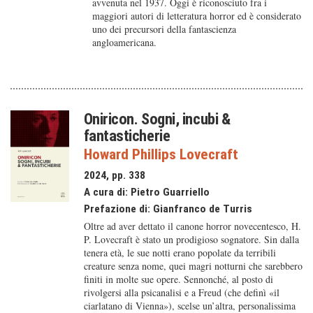
avvenuta nel 1937. Oggi è riconosciuto fra i
maggiori autori di letteratura horror ed è considerato
uno dei precursori della fantascienza
angloamericana.
Oniricon. Sogni, incubi &
fantasticherie
Howard Phillips Lovecraft
2024, pp. 338
A cura di:
Pietro Guarriello
Prefazione di:
Gianfranco de Turris
Oltre ad aver dettato il canone horror novecentesco, H.
P. Lovecraft è stato un prodigioso sognatore. Sin dalla
tenera età, le sue notti erano popolate da terribili
creature senza nome, quei magri notturni che sarebbero
finiti in molte sue opere. Sennonché, al posto di
rivolgersi alla psicanalisi e a Freud (che definì «il
ciarlatano di Vienna»), scelse un’altra, personalissima