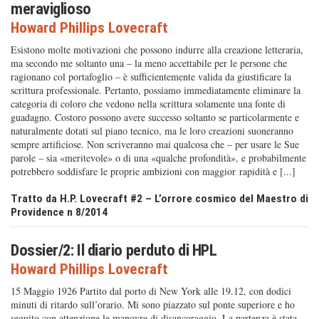
meraviglioso
Howard Phillips Lovecraft
Esistono molte motivazioni che possono indurre alla creazione letteraria,
ma secondo me soltanto una – la meno accettabile per le persone che
ragionano col portafoglio – è sufficientemente valida da giustificare la
scrittura professionale. Pertanto, possiamo immediatamente eliminare la
categoria di coloro che vedono nella scrittura solamente una fonte di
guadagno. Costoro possono avere successo soltanto se particolarmente e
naturalmente dotati sul piano tecnico, ma le loro creazioni suoneranno
sempre artificiose. Non scriveranno mai qualcosa che – per usare le Sue
parole – sia «meritevole» o di una «qualche profondità», e probabilmente
potrebbero soddisfare le proprie ambizioni con maggior rapidità e [...]
Tratto da H.P. Lovecraft #2 – L’orrore cosmico del Maestro di
Providence n 8/2014
Dossier/2: Il diario perduto di HPL
Howard Phillips Lovecraft
15 Maggio 1926 Partito dal porto di New York alle 19.12, con dodici
minuti di ritardo sull’orario. Mi sono piazzato sul ponte superiore e ho
seguito con attenzione le manovre di disancoraggio. La partenza è stata