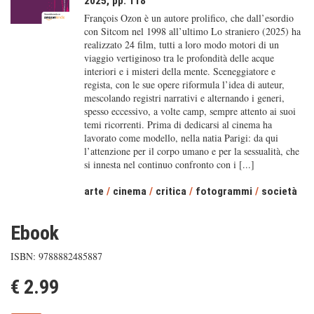
2025, pp. 118
François Ozon è un autore prolifico, che dall’esordio
con Sitcom nel 1998 all’ultimo Lo straniero (2025) ha
realizzato 24 film, tutti a loro modo motori di un
viaggio vertiginoso tra le profondità delle acque
interiori e i misteri della mente. Sceneggiatore e
regista, con le sue opere riformula l’idea di auteur,
mescolando registri narrativi e alternando i generi,
spesso eccessivo, a volte camp, sempre attento ai suoi
temi ricorrenti. Prima di dedicarsi al cinema ha
lavorato come modello, nella natia Parigi: da qui
l’attenzione per il corpo umano e per la sessualità, che
si innesta nel continuo confronto con i [...]
arte
/
cinema
/
critica
/
fotogrammi
/
società
Ebook
ISBN: 9788882485887
€ 2.99