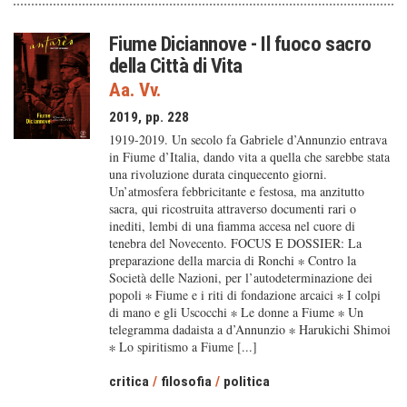
Fiume Diciannove - Il fuoco sacro
della Città di Vita
Aa. Vv.
2019, pp. 228
1919-2019. Un secolo fa Gabriele d’Annunzio entrava
in Fiume d’Italia, dando vita a quella che sarebbe stata
una rivoluzione durata cinquecento giorni.
Un’atmosfera febbricitante e festosa, ma anzitutto
sacra, qui ricostruita attraverso documenti rari o
inediti, lembi di una fiamma accesa nel cuore di
tenebra del Novecento. FOCUS E DOSSIER: La
preparazione della marcia di Ronchi ∗ Contro la
Società delle Nazioni, per l’autodeterminazione dei
popoli ∗ Fiume e i riti di fondazione arcaici ∗ I colpi
di mano e gli Uscocchi ∗ Le donne a Fiume ∗ Un
telegramma dadaista a d’Annunzio ∗ Harukichi Shimoi
∗ Lo spiritismo a Fiume [...]
critica
/
filosofia
/
politica