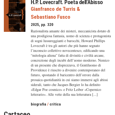
H.P. Lovecraft. Poeta dell'Abisso
Gianfranco de Turris
&
Sebastiano Fusco
2025, pp. 320
Razionalista amante dei misteri, meccanicista dotato di
una prodigiosa fantasia, uomo di scienza e protagonista
di sogni lussureggianti e barocchi, Howard Phillips
Lovecraft è tra gli autori che più hanno segnato
l’inconscio collettivo novecentesco, edificando una
“mitologia aliena” fatta di divinità e civiltà arcane,
concrezione degli incubi dell’uomo moderno. Nemico
di un presente che disprezzava, il Gentiluomo di
Providence è riuscito a divenire contemporaneo del
futuro, spostando il baricentro dell’orrore dalla
prosaica quotidianità in cui siamo immersi agli abissi
siderali, tanto che Jacques Bergier lo ha definito
«Edgar Poe cosmico» e Fritz Leiber «Copernico
letterario». Alle vette della sua letteratura [...]
biografia
/
critica
Cartaceo