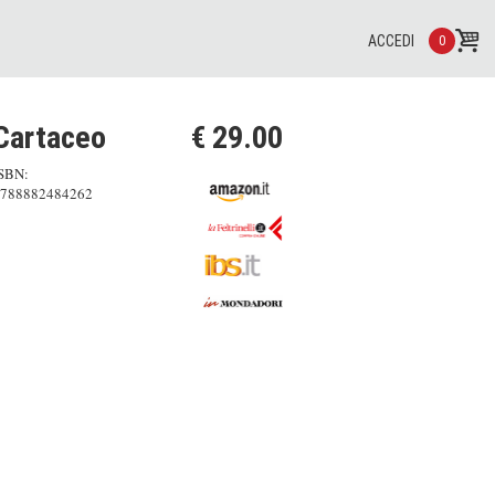
ACCEDI
0
Cartaceo
€ 29.00
SBN:
788882484262