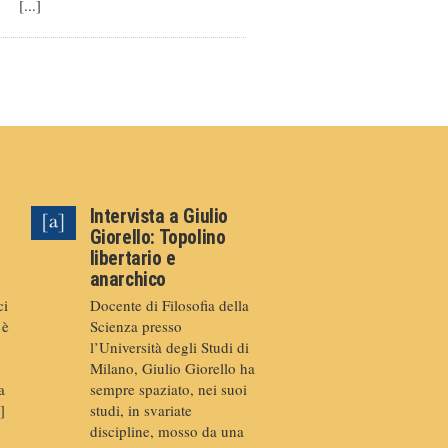
[...]
Intervista a Giulio
Giorello: Topolino
libertario e
anarchico
ci
Docente di Filosofia della
 è
Scienza presso
l’Università degli Studi di
Milano, Giulio Giorello ha
a
sempre spaziato, nei suoi
]
studi, in svariate
discipline, mosso da una