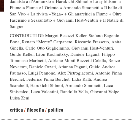
dadaista a d’Annunzio ∗ Harukichi Shimoi ∗ Lo spiritismo a
Fiume ∗ Fiume e l’Oriente ∗ Armando Simonetti ∗ Il ballo di
San Vito ∗ La rivista «Yoga» ∗ Gli anarchici a Fiume ∗ Oltre
Fascismo e Sessantotto ∗ Giovanni Host-Venturi ∗ Il Natale di
Sangue.
CONTRIBUTI DI: Margot Besozzi Keller, Stefano Eugenio
Bona, Renato “Mercy” Carpaneto, Riccardo Frassetto, Anita
Ginella, Carlo Otto Guglielmino, Giovanni Host-Venturi,
Guido Keller, Léon Kochnitzky, Daniele Laganà, Filippo
Tommaso Marinetti, Adriano Monti Buzzetti Colella, Renzo
Novatore, Daniele Orzati, Arianna Pagani, Guido Andrea
Pautasso, Luigi Pennone, Alex Pietrogiacomi, Antonio Pinna
Berchet, Federico Pinna Berchet, Lidia Ratti, Andrea
Scarabelli, Harukichi Shimoi, Armando Simonetti, Luca
Siniscalco, Luca Valentini, Randolfo Vella, Giovanni Volpe,
Luisa Zeni.
critica
/
filosofia
/
politica