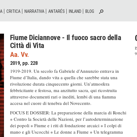
IA
CRITICA
NARRATIVA
ANTARÉS
INLAND
BLOG
Fiume Diciannove - Il fuoco sacro della
Città di Vita
I
Aa. Vv.
9
2019, pp. 228
1919-2019. Un secolo fa Gabriele d’Annunzio entrava in
Fiume d’Italia, dando vita a quella che sarebbe stata una
rivoluzione durata cinquecento giorni. Un’atmosfera
febbricitante e festosa, ma anzitutto sacra, qui ricostruita
attraverso documenti rari o inediti, lembi di una fiamma
accesa nel cuore di tenebra del Novecento.
FOCUS E DOSSIER: La preparazione della marcia di Ronchi
∗ Contro la Società delle Nazioni, per l’autodeterminazione
dei popoli ∗ Fiume e i riti di fondazione arcaici ∗ I colpi di
mano e gli Uscocchi ∗ Le donne a Fiume ∗ Un telegramma