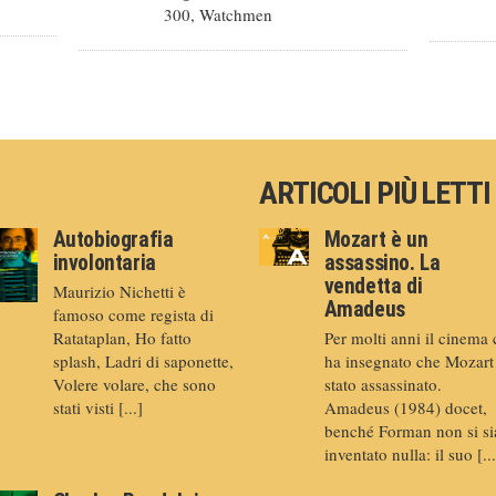
300, Watchmen
ARTICOLI PIÙ LETTI
Autobiografia
Mozart è un
involontaria
assassino. La
vendetta di
Maurizio Nichetti è
Amadeus
famoso come regista di
Ratataplan, Ho fatto
Per molti anni il cinema 
splash, Ladri di saponette,
ha insegnato che Mozart
Volere volare, che sono
stato assassinato.
stati visti [...]
Amadeus (1984) docet,
benché Forman non si si
inventato nulla: il suo [...