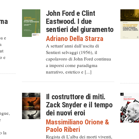
John Ford e Clint
rna
Eastwood. I due
sentieri del giuramento
ba e
Adriano Della Starza
a
A settant’anni dall’uscita di
ut
Sentieri selvaggi (1956), il
o e
capolavoro di John Ford continua
a imporsi come paradigma
narrativo, estetico e [...]
Il costruttore di miti.
Zack Snyder e il tempo
dei nuovi eroi
ingue,
e
Massimiliano Orione
&
Paolo Riberi
o la
Regista di L’alba dei morti viventi,