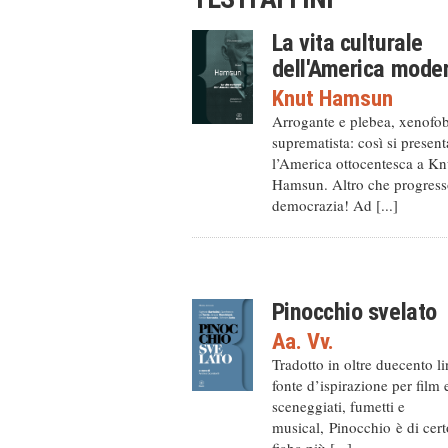
La vita culturale
dell'America mode
Knut Hamsun
Arrogante e plebea, xenofo
suprematista: così si present
l’America ottocentesca a Kn
Hamsun. Altro che progress
democrazia! Ad [...]
Pinocchio svelato
Aa. Vv.
Tradotto in oltre duecento l
fonte d’ispirazione per film 
sceneggiati, fumetti e
musical, Pinocchio è di cert
fiaba più [...]