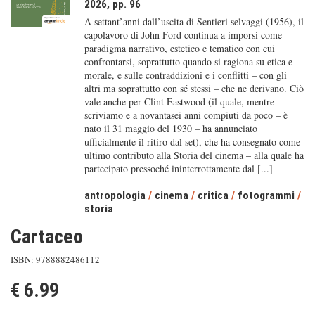
2026, pp. 96
A settant’anni dall’uscita di Sentieri selvaggi (1956), il
capolavoro di John Ford continua a imporsi come
paradigma narrativo, estetico e tematico con cui
confrontarsi, soprattutto quando si ragiona su etica e
morale, e sulle contraddizioni e i conflitti – con gli
altri ma soprattutto con sé stessi – che ne derivano. Ciò
vale anche per Clint Eastwood (il quale, mentre
scriviamo e a novantasei anni compiuti da poco – è
nato il 31 maggio del 1930 – ha annunciato
ufficialmente il ritiro dal set), che ha consegnato come
ultimo contributo alla Storia del cinema – alla quale ha
partecipato pressoché ininterrottamente dal [...]
antropologia
/
cinema
/
critica
/
fotogrammi
/
storia
Cartaceo
ISBN: 9788882486112
€ 6.99