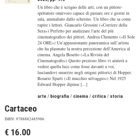
Un libro che è scrigno delle arti, con un pittore-
spettatore onnivoro capace di passare ore e giorni in
sala, ammaliato dallo schermo. Un libro che sa come
rapire i lettori. Giancarlo Grossini («Corriere della
Sera») Perfetto per analizzare l'arte del più
cinematografico dei pittori. Andrea Chimento («Il Sole
24 ORE») Un’appassionante panoramica sull’artista
che ha plasmato la nostra percezione dell’America al
cinema. Angela Bosetto («La Rivista del
Cinematografo») Questo prezioso libro vi aiuterà a
vedere quella luce come fosse davanti a voi,
lasciandovi smarrire negli enigmi pittorici di Hopper.
Rosario Sparti («Il mucchio selvaggio») Nel 1925
Edward Hopper dipinse [...]
arte
/
biografia
/
cinema
/
critica
/
storia
Cartaceo
ISBN: 9788882485986
€ 16.00