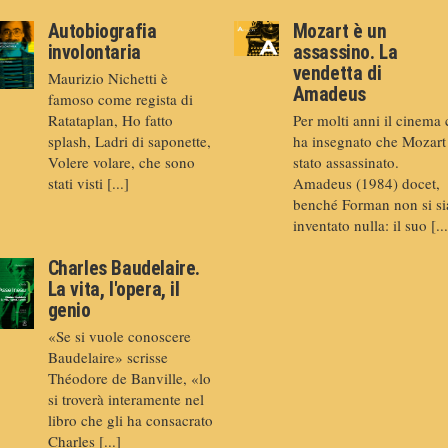
Autobiografia
Mozart è un
involontaria
assassino. La
vendetta di
Maurizio Nichetti è
Amadeus
famoso come regista di
Ratataplan, Ho fatto
Per molti anni il cinema 
splash, Ladri di saponette,
ha insegnato che Mozart
Volere volare, che sono
stato assassinato.
stati visti [...]
Amadeus (1984) docet,
benché Forman non si si
inventato nulla: il suo [...
Charles Baudelaire.
La vita, l'opera, il
genio
«Se si vuole conoscere
Baudelaire» scrisse
Théodore de Banville, «lo
si troverà interamente nel
libro che gli ha consacrato
Charles [...]