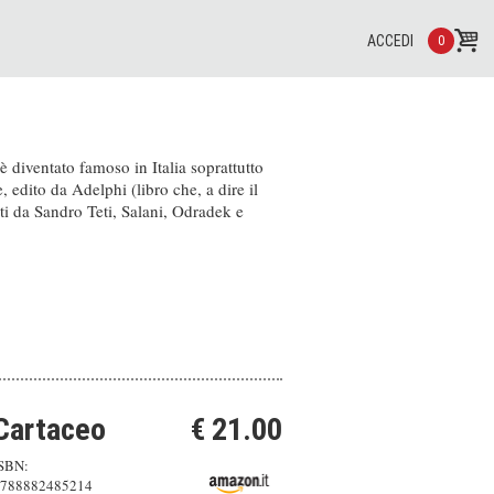
ACCEDI
0
 diventato famoso in Italia soprattutto
edito da Adelphi (libro che, a dire il
tti da Sandro Teti, Salani, Odradek e
Cartaceo
€ 21.00
SBN:
788882485214