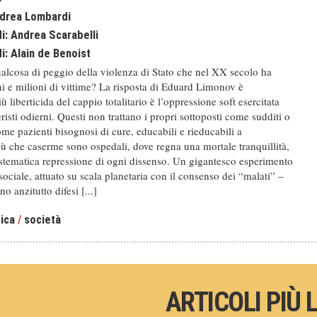
drea Lombardi
di:
Andrea Scarabelli
di:
Alain de Benoist
ualcosa di peggio della violenza di Stato che nel XX secolo ha
i e milioni di vittime? La risposta di Eduard Limonov è
ù liberticida del cappio totalitario è l’oppressione soft esercitata
eristi odierni. Questi non trattano i propri sottoposti come sudditi o
me pazienti bisognosi di cure, educabili e rieducabili a
iù che caserme sono ospedali, dove regna una mortale tranquillità,
istematica repressione di ogni dissenso. Un gigantesco esperimento
sociale, attuato su scala planetaria con il consenso dei “malati” –
no anzitutto difesi [...]
tica
/
società
ARTICOLI PIÙ 