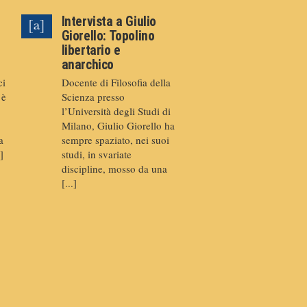
Intervista a Giulio
Giorello: Topolino
libertario e
anarchico
ci
Docente di Filosofia della
 è
Scienza presso
l’Università degli Studi di
Milano, Giulio Giorello ha
a
sempre spaziato, nei suoi
]
studi, in svariate
discipline, mosso da una
[...]