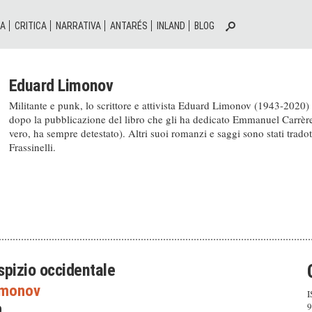
IA
CRITICA
NARRATIVA
ANTARÉS
INLAND
BLOG
Eduard Limonov
Militante e punk, lo scrittore e attivista Eduard Limonov (1943-2020) è
dopo la pubblicazione del libro che gli ha dedicato Emmanuel Carrère, 
vero, ha sempre detestato). Altri suoi romanzi e saggi sono stati trado
Frassinelli.
pizio occidentale
imonov
I
9
0