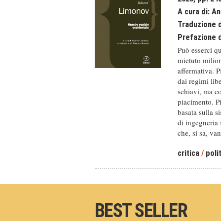
A cura di:
An
Traduzione 
Prefazione 
Può esserci q
mietuto milion
affermativa. Pi
dai regimi lib
schiavi, ma co
piacimento. P
basata sulla s
di ingegneria 
che, si sa, van
critica
/
poli
BEST SELLER