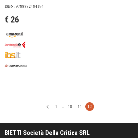
ISBN: 9788882484194
€ 26
1
...
10
11
12
BIETTI Società Della Critica SRL