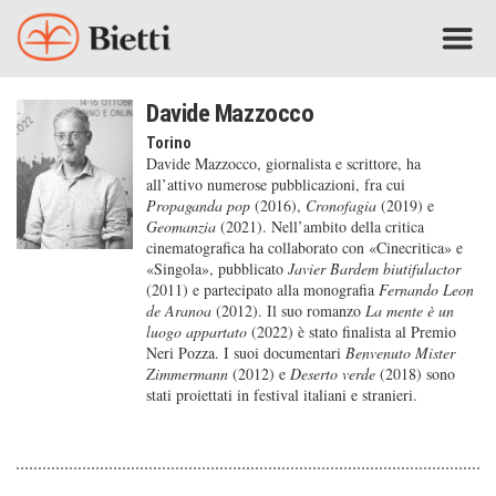
Davide Mazzocco
Torino
Davide Mazzocco, giornalista e scrittore, ha
all’attivo numerose pubblicazioni, fra cui
Propaganda pop
(2016),
Cronofagia
(2019) e
Geomanzia
(2021). Nell’ambito della critica
cinematografica ha collaborato con «Cinecritica» e
«Singola», pubblicato
Javier Bardem biutifulactor
(2011) e partecipato alla monografia
Fernando Leon
de Aranoa
(2012). Il suo romanzo
La mente è un
luogo appartato
(2022) è stato finalista al Premio
Neri Pozza. I suoi documentari
Benvenuto Mister
Zimmermann
(2012) e
Deserto verde
(2018) sono
stati proiettati in festival italiani e stranieri.