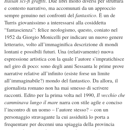
Italian sci-fi graffiti
. Due libri molto diversi per struttura
e contesto narrativo, ma accomunati da un approccio
sempre genuino nei confronti del
fantastico
. È un de
Turris giovanissimo a interessarsi alla cosiddetta
“fantascienza”: felice neologismo, questo, coniato nel
1952 da Giorgio Monicelli per indicare un nuovo genere
letterario, volto all’immaginifica descrizione di mondi
lontani e possibili futuri. Una (relativamente) nuova
espressione artistica con la quale l’autore s’impratichisce
nel giro di poco: sono degli anni Sessanta le prime prove
narrative relative all’infinito (esiste forse un limite
all’immaginabile?) mondo del fantastico. Da allora, il
giornalista romano non ha mai smesso di scrivere
racconti. Edito per la prima volta nel 1990,
Il vecchio che
camminava lungo il mare
narra con stile agile e conciso
l’incontro di un uomo – l’autore stesso? – con un
personaggio stravagante la cui assiduità lo porta a
frequentare per decenni una spiaggia della provincia