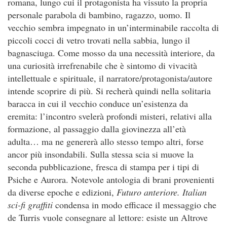
romana, lungo cui il protagonista ha vissuto la propria
personale parabola di bambino, ragazzo, uomo. Il
vecchio sembra impegnato in un’interminabile raccolta di
piccoli cocci di vetro trovati nella sabbia, lungo il
bagnasciuga. Come mosso da una necessità interiore, da
una curiosità irrefrenabile che è sintomo di vivacità
intellettuale e spirituale, il narratore/protagonista/autore
intende scoprire di più. Si recherà quindi nella solitaria
baracca in cui il vecchio conduce un’esistenza da
eremita: l’incontro svelerà profondi misteri, relativi alla
formazione, al passaggio dalla giovinezza all’età
adulta… ma ne genererà allo stesso tempo altri, forse
ancor più insondabili. Sulla stessa scia si muove la
seconda pubblicazione, fresca di stampa per i tipi di
Psiche e Aurora. Notevole antologia di brani provenienti
da diverse epoche e edizioni,
Futuro anteriore. Italian
sci-fi graffiti
condensa in modo efficace il messaggio che
de Turris vuole consegnare al lettore: esiste un Altrove