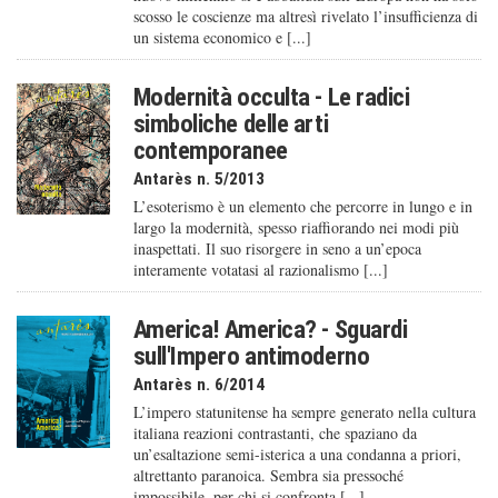
scosso le coscienze ma altresì rivelato l’insufficienza di
un sistema economico e [...]
Modernità occulta - Le radici
simboliche delle arti
contemporanee
Antarès n. 5/2013
L’esoterismo è un elemento che percorre in lungo e in
largo la modernità, spesso riaffiorando nei modi più
inaspettati. Il suo risorgere in seno a un’epoca
interamente votatasi al razionalismo [...]
America! America? - Sguardi
sull'Impero antimoderno
Antarès n. 6/2014
L’impero statunitense ha sempre generato nella cultura
italiana reazioni contrastanti, che spaziano da
un’esaltazione semi-isterica a una condanna a priori,
altrettanto paranoica. Sembra sia pressoché
impossibile, per chi si confronta [...]