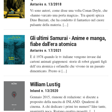
Antarès n. 13/2018
Vi sono autori, come disse una volta Conan Doyle, che
«hanno varcato una porta magica». Tra questi spicca
Dino Buzzati, che ha condotto il fantastico nel cuore
pulsante della materia. [...]
Gli ultimi Samurai - Anime e manga,
fiabe dall'era atomica
Antarès n. 17/2021
È il 1978 quando le tv italiane vengono invase dai
cartoni animati giapponesi: storie di robot giganti figli
dell’era atomica e orfanelle che vivono in un passato
dimenticato. Presto si [...]
William Lustig
Inland n. 13/2020
Gennaio 2015, riunone di redazione: si discute a
proposito della nascita di INLAND. Quaderni di
cinema. A chi dedicare i primi tre numeri? Idee tante,
unanimità poca. Restano quattro progetti, [...]