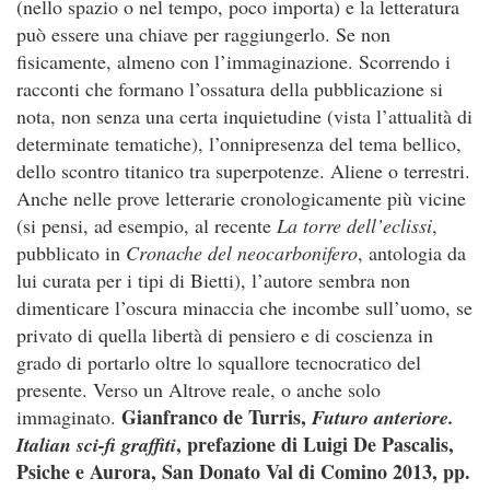
(nello spazio o nel tempo, poco importa) e la letteratura
può essere una chiave per raggiungerlo. Se non
fisicamente, almeno con l’immaginazione. Scorrendo i
racconti che formano l’ossatura della pubblicazione si
nota, non senza una certa inquietudine (vista l’attualità di
determinate tematiche), l’onnipresenza del tema bellico,
dello scontro titanico tra superpotenze. Aliene o terrestri.
Anche nelle prove letterarie cronologicamente più vicine
(si pensi, ad esempio, al recente
La torre dell’eclissi
,
pubblicato in
Cronache del neocarbonifero
, antologia da
lui curata per i tipi di Bietti), l’autore sembra non
dimenticare l’oscura minaccia che incombe sull’uomo, se
privato di quella libertà di pensiero e di coscienza in
grado di portarlo oltre lo squallore tecnocratico del
presente. Verso un Altrove reale, o anche solo
Gianfranco de Turris,
immaginato.
Futuro anteriore.
, prefazione di Luigi De Pascalis,
Italian sci-fi graffiti
Psiche e Aurora, San Donato Val di Comino 2013, pp.