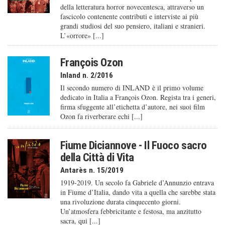
della letteratura horror novecentesca, attraverso un
fascicolo contenente contributi e interviste ai più
grandi studiosi del suo pensiero, italiani e stranieri.
L’«orrore» [...]
François Ozon
Inland n. 2/2016
Il secondo numero di INLAND è il primo volume
dedicato in Italia a François Ozon. Regista tra i generi,
firma sfuggente all’etichetta d’autore, nei suoi film
Ozon fa riverberare echi [...]
Fiume Diciannove - Il Fuoco sacro
della Città di Vita
Antarès n. 15/2019
1919-2019. Un secolo fa Gabriele d’Annunzio entrava
in Fiume d’Italia, dando vita a quella che sarebbe stata
una rivoluzione durata cinquecento giorni.
Un’atmosfera febbricitante e festosa, ma anzitutto
sacra, qui [...]