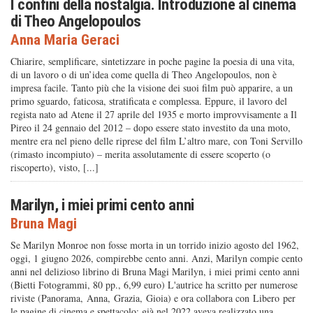
I confini della nostalgia. Introduzione al cinema
di Theo Angelopoulos
Anna Maria Geraci
Chiarire, semplificare, sintetizzare in poche pagine la poesia di una vita,
di un lavoro o di un’idea come quella di Theo Angelopoulos, non è
impresa facile. Tanto più che la visione dei suoi film può apparire, a un
primo sguardo, faticosa, stratificata e complessa. Eppure, il lavoro del
regista nato ad Atene il 27 aprile del 1935 e morto improvvisamente a Il
Pireo il 24 gennaio del 2012 – dopo essere stato investito da una moto,
mentre era nel pieno delle riprese del film L’altro mare, con Toni Servillo
(rimasto incompiuto) – merita assolutamente di essere scoperto (o
riscoperto), visto, [...]
Marilyn, i miei primi cento anni
Bruna Magi
Se Marilyn Monroe non fosse morta in un torrido inizio agosto del 1962,
oggi, 1 giugno 2026, compirebbe cento anni. Anzi, Marilyn compie cento
anni nel delizioso librino di Bruna Magi Marilyn, i miei primi cento anni
(Bietti Fotogrammi, 80 pp., 6,99 euro) L'autrice ha scritto per numerose
riviste (Panorama, Anna, Grazia, Gioia) e ora collabora con Libero per
le pagine di cinema e spettacolo; già nel 2022 aveva realizzato una