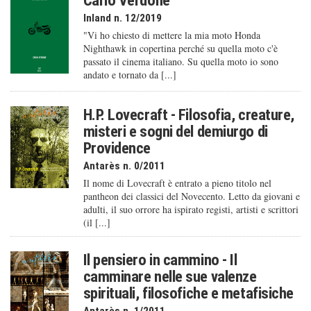
Carlo Verdone
Inland n. 12/2019
"Vi ho chiesto di mettere la mia moto Honda
Nighthawk in copertina perché su quella moto c'è
passato il cinema italiano. Su quella moto io sono
andato e tornato da [...]
H.P. Lovecraft - Filosofia, creature,
misteri e sogni del demiurgo di
Providence
Antarès n. 0/2011
Il nome di Lovecraft è entrato a pieno titolo nel
pantheon dei classici del Novecento. Letto da giovani e
adulti, il suo orrore ha ispirato registi, artisti e scrittori
(il [...]
Il pensiero in cammino - Il
camminare nelle sue valenze
spirituali, filosofiche e metafisiche