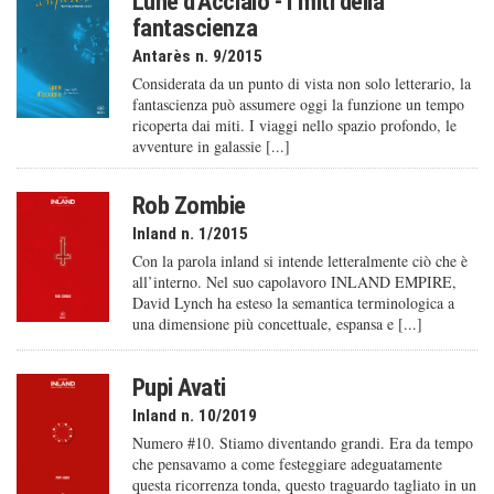
Lune d'Acciaio - I miti della
fantascienza
Antarès n. 9/2015
Considerata da un punto di vista non solo letterario, la
fantascienza può assumere oggi la funzione un tempo
ricoperta dai miti. I viaggi nello spazio profondo, le
avventure in galassie [...]
Rob Zombie
Inland n. 1/2015
Con la parola inland si intende letteralmente ciò che è
all’interno. Nel suo capolavoro INLAND EMPIRE,
David Lynch ha esteso la semantica terminologica a
una dimensione più concettuale, espansa e [...]
Pupi Avati
Inland n. 10/2019
Numero #10. Stiamo diventando grandi. Era da tempo
che pensavamo a come festeggiare adeguatamente
questa ricorrenza tonda, questo traguardo tagliato in un