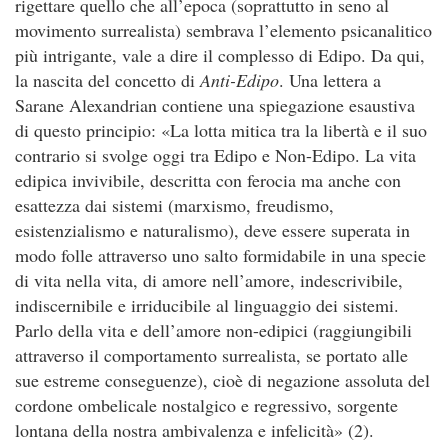
rigettare quello che all’epoca (soprattutto in seno al
movimento surrealista) sembrava l’elemento psicanalitico
più intrigante, vale a dire il complesso di Edipo. Da qui,
la nascita del concetto di
Anti-Edipo
. Una lettera a
Sarane Alexandrian contiene una spiegazione esaustiva
di questo principio: «La lotta mitica tra la libertà e il suo
contrario si svolge oggi tra Edipo e Non-Edipo. La vita
edipica invivibile, descritta con ferocia ma anche con
esattezza dai sistemi (marxismo, freudismo,
esistenzialismo e naturalismo), deve essere superata in
modo folle attraverso uno salto formidabile in una specie
di vita nella vita, di amore nell’amore, indescrivibile,
indiscernibile e irriducibile al linguaggio dei sistemi.
Parlo della vita e dell’amore non-edipici (raggiungibili
attraverso il comportamento surrealista, se portato alle
sue estreme conseguenze), cioè di negazione assoluta del
cordone ombelicale nostalgico e regressivo, sorgente
lontana della nostra ambivalenza e infelicità» (2).