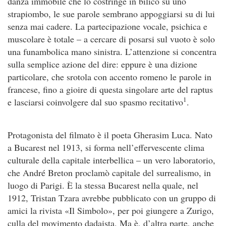
danza immobile che lo costringe in bilico su uno
strapiombo, le sue parole sembrano appoggiarsi su di lui
senza mai cadere. La partecipazione vocale, psichica e
muscolare è totale – a cercare di posarsi sul vuoto è solo
una funambolica mano sinistra. L’attenzione si concentra
sulla semplice azione del dire: eppure è una dizione
particolare, che srotola con accento romeno le parole in
francese, fino a gioire di questa singolare arte del raptus
1
e lasciarsi coinvolgere dal suo spasmo recitativo
.
Protagonista del filmato è il poeta Gherasim Luca. Nato
a Bucarest nel 1913, si forma nell’effervescente clima
culturale della capitale interbellica – un vero laboratorio,
che André Breton proclamò capitale del surrealismo, in
luogo di Parigi. È la stessa Bucarest nella quale, nel
1912, Tristan Tzara avrebbe pubblicato con un gruppo di
amici la rivista «Il Simbolo», per poi giungere a Zurigo,
culla del movimento dadaista. Ma è, d’altra parte, anche