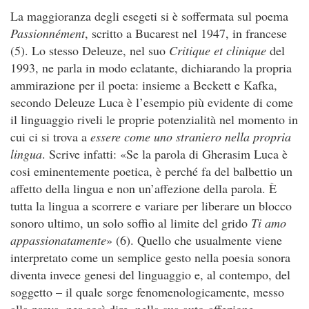
La maggioranza degli esegeti si è soffermata sul poema
Passionnément
, scritto a Bucarest nel 1947, in francese
(5). Lo stesso Deleuze, nel suo
Critique et clinique
del
1993, ne parla in modo eclatante, dichiarando la propria
ammirazione per il poeta: insieme a Beckett e Kafka,
secondo Deleuze Luca è l’esempio più evidente di come
il linguaggio riveli le proprie potenzialità nel momento in
cui ci si trova a
essere come uno straniero nella propria
lingua
. Scrive infatti: «Se la parola di Gherasim Luca è
cosi eminentemente poetica, è perché fa del balbettio un
affetto della lingua e non un’affezione della parola. È
tutta la lingua a scorrere e variare per liberare un blocco
sonoro ultimo, un solo soffio al limite del grido
Ti amo
appassionatamente
» (6). Quello che usualmente viene
interpretato come un semplice gesto nella poesia sonora
diventa invece genesi del linguaggio e, al contempo, del
soggetto – il quale sorge fenomenologicamente, messo
alla prova, per così dire, nella sua auto-affezione.