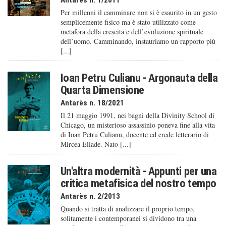
Antarès n. 1/2011
Per millenni il camminare non si è esaurito in un gesto
semplicemente fisico ma è stato utilizzato come
metafora della crescita e dell’evoluzione spirituale
dell’uomo. Camminando, instauriamo un rapporto più
[...]
Ioan Petru Culianu - Argonauta della
Quarta Dimensione
Antarès n. 18/2021
Il 21 maggio 1991, nei bagni della Divinity School di
Chicago, un misterioso assassinio poneva fine alla vita
di Ioan Petru Culianu, docente ed erede letterario di
Mircea Eliade. Nato [...]
Un'altra modernità - Appunti per una
critica metafisica del nostro tempo
Antarès n. 2/2013
Quando si tratta di analizzare il proprio tempo,
solitamente i contemporanei si dividono tra una