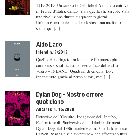
1919-2019. Un secolo fa Gabriele d’Annunzio entrava
in Fiume d’Italia, dando vita a quella che sarebbe stata
una rivoluzione durata cinquecento giorni.
Un’atmosfera febbricitante e festosa, ma anzitutto
sacra, qui [...]
Aldo Lado
Inland n. 9/2019
Quello che stringete tra le mani è il numero più
complesso, stratificato, polisemantico del nostro –
vostro – INLAND. Quaderni di cinema. Lo è
innanzitutto grazie al parco autori, mai [...]
Dylan Dog - Nostro orrore
quotidiano
Antarès n. 16/2020
Detective dell’Occulto, Indagatore dell’Incubo,
Esploratore di Pluriversi: come definire altrimenti
Dylan Dog, dal 1986 residente al n. 7 della londinese
Craven Road? Le sue avventure – che affrontano tutti