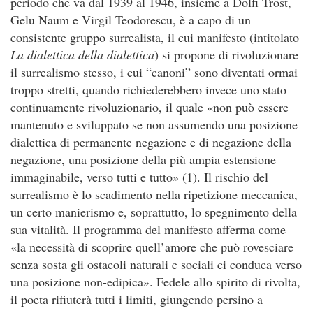
periodo che va dal 1939 al 1946, insieme a Dolfi Trost,
Gelu Naum e Virgil Teodorescu, è a capo di un
consistente gruppo surrealista, il cui manifesto (intitolato
La dialettica della dialettica
) si propone di rivoluzionare
il surrealismo stesso, i cui “canoni” sono diventati ormai
troppo stretti, quando richiederebbero invece uno stato
continuamente rivoluzionario, il quale «non può essere
mantenuto e sviluppato se non assumendo una posizione
dialettica di permanente negazione e di negazione della
negazione, una posizione della più ampia estensione
immaginabile, verso tutti e tutto» (1). Il rischio del
surrealismo è lo scadimento nella ripetizione meccanica,
un certo manierismo e, soprattutto, lo spegnimento della
sua vitalità. Il programma del manifesto afferma come
«la necessità di scoprire quell’amore che può rovesciare
senza sosta gli ostacoli naturali e sociali ci conduca verso
una posizione non-edipica». Fedele allo spirito di rivolta,
il poeta rifiuterà tutti i limiti, giungendo persino a