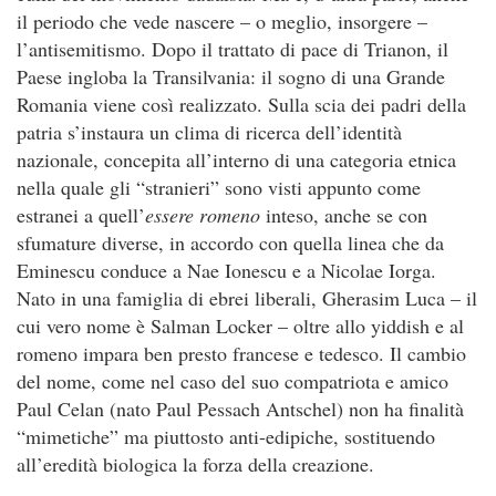
il periodo che vede nascere – o meglio, insorgere –
l’antisemitismo. Dopo il trattato di pace di Trianon, il
Paese ingloba la Transilvania: il sogno di una Grande
Romania viene così realizzato. Sulla scia dei padri della
patria s’instaura un clima di ricerca dell’identità
nazionale, concepita all’interno di una categoria etnica
nella quale gli “stranieri” sono visti appunto come
estranei a quell’
essere romeno
inteso, anche se con
sfumature diverse, in accordo con quella linea che da
Eminescu conduce a Nae Ionescu e a Nicolae Iorga.
Nato in una famiglia di ebrei liberali, Gherasim Luca – il
cui vero nome è Salman Locker – oltre allo yiddish e al
romeno impara ben presto francese e tedesco. Il cambio
del nome, come nel caso del suo compatriota e amico
Paul Celan (nato Paul Pessach Antschel) non ha finalità
“mimetiche” ma piuttosto anti-edipiche, sostituendo
all’eredità biologica la forza della creazione.