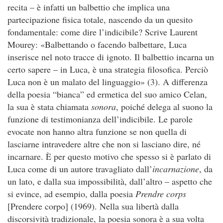
recita – è infatti un balbettio che implica una
partecipazione fisica totale, nascendo da un quesito
fondamentale: come dire l’indicibile? Scrive Laurent
Mourey: «Balbettando o facendo balbettare, Luca
inserisce nel noto tracce di ignoto. Il balbettio incarna un
certo sapere – in Luca, è una strategia filosofica. Perciò
Luca non è un malato del linguaggio» (3). A differenza
della poesia “bianca” ed ermetica del suo amico Celan,
la sua è stata chiamata
sonora
, poiché delega al suono la
funzione di testimonianza dell’indicibile. Le parole
evocate non hanno altra funzione se non quella di
lasciarne intravedere altre che non si lasciano dire, né
incarnare. È per questo motivo che spesso si è parlato di
Luca come di un autore travagliato dall’
incarnazione
, da
un lato, e dalla sua impossibilità, dall’altro – aspetto che
si evince, ad esempio, dalla poesia
Prendre corps
[Prendere corpo] (1969). Nella sua libertà dalla
discorsività tradizionale, la poesia sonora è a sua volta