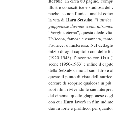
Bertolé
. In circa 80 pagine, compre
illustre conoscitrice e studiosa del
poche, se non l’unica, analisi edito
Hara Setsuko
la vita di
, “
l’attrice
giapponese divenne icona intramon
“Vergine eterna”, questa diede vit
Un’icona, famosa e osannata, tanto 
l’autrice, e misteriosa. Nel dettagli
inizio di ogni capitolo con delle foto
Ozu
(1920-1948), l’incontro con
(1
scene (1950-1963) e infine il capit
Setsuko
della
, fino al suo ritiro e
questo il punto di vista dell’autrice
cercare di scoprire qualcosa in più 
suoi film, rivivendo le sue interpre
del cinema, quello giapponese degli
Hara
con cui
lavorò in film indime
due fu forte e prolifico, per quant