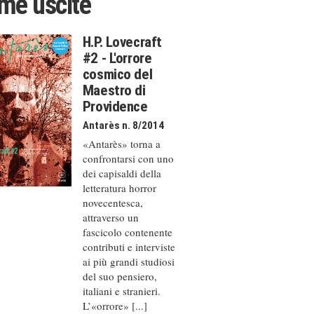
ime uscite
H.P. Lovecraft
#2 - L'orrore
cosmico del
Maestro di
Providence
Antarès n. 8/2014
«Antarès» torna a
confrontarsi con uno
dei capisaldi della
letteratura horror
novecentesca,
attraverso un
fascicolo contenente
contributi e interviste
ai più grandi studiosi
del suo pensiero,
italiani e stranieri.
L’«orrore» [...]