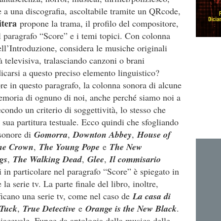
re a una discografia, ascoltabile tramite un QRcode,
itera
propone la trama, il profilo del compositore,
el paragrafo “Score” e i temi topici. Con colonna
ll’Introduzione, considera le musiche originali
tà televisiva, tralasciando canzoni o brani
dicarsi a questo preciso elemento linguistico?
e in questo paragrafo, la colonna sonora di alcune
 memoria di ognuno di noi, anche perché siamo noi a
condo un criterio di soggettività, lo stesso che
la sua partitura testuale. Ecco quindi che sfogliando
 sonore di
Gomorra
,
Downton Abbey
,
House of
he Crown
,
The Young Pop
e
e
The New
gs
,
T
he Walking Dead
,
Glee
,
Il commisario
 in particolare nel paragrafo “Score” è spiegato in
a serie tv. La parte finale del libro, inoltre,
ficano una serie tv, come nel caso de
La casa di
/Tuck
,
True Detective
e
Orange is the New Black
.
iacevole. Funge da antologia della musica delle