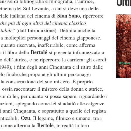
Ult
nsive di bibliografia e filmografia, l’autrice,
 cinema del Sol Levante, a cui si deve una delle
Sion Sono
riale italiana del cinema di
, ripercorre
 che più di ogni altra del cinema classico
tabile
” (dall’Introduzione). Definita anche la
a a molteplici personaggi del cinema giapponese.
quanto riservata, inafferrabile, come afferma
Bertolé
o il libro della
si presenta inframezzato a
 dell’attrice, e ne ripercorre la carriera: gli esordi
949), i film degli anni Cinquanta e il ritiro dalle
olo finale che propone gli ultimi personaggi
 alla consacrazione del suo mistero. È proprio
, ossia raccontare il mistero della donna e attrice,
sui di lei, per quanto si possa sapere, riguardando i
tazioni, spiegando come lei si adattò alle esigenze
 anni Cinquanta, e soprattutto a quelle del regista
Ozu
nticabili,
. Il legame, filmico e umano, tra i
Bertolé
o, come afferma la
, in realtà la loro