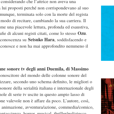
 considerando che l’attrice non aveva una
a lui proposti perché non corrispondevano al suo
omunque, terminata solo con la morte del regista
 modo di recitare, cambiando la sua carriera. Il
ome una piacevole lettura, profonda ed esaustiva,
Ozu
afie di alcuni registi citati, come lo stesso
.
Setsuko Hara
i conoscenza su
, soddisfacendo e
a conosce e non ha mai approfondito nemmeno il
nne sonore tv degli anni Duemila, di Massimo
conoscitore del mondo delle colonne sonore del
izzare, secondo uno schema definito, le migliori o
sonore della serialità italiana e internazionale degli
ole di serie tv uscite in questo ampio lasso di
one valevole non è affare da poco. L’autore, così,
: animazione, avventura/azione, commedia/comico,
ntascienza, horror, musical, thriller/poliziesco,