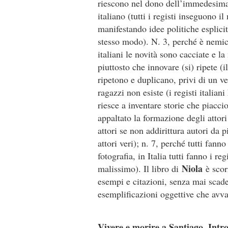
riescono nel dono dell’immedesimaz
italiano (tutti i registi inseguono i
manifestando idee politiche esplicite
stesso modo). N. 3, perché è nemic
italiani le novità sono cacciate e 
piuttosto che innovare (si) ripete (i
ripetono e duplicano, privi di un ve
ragazzi non esiste (i registi italia
riesce a inventare storie che piacci
appaltato la formazione degli attori
attori se non addirittura autori da 
attori veri); n. 7, perché tutti fanno 
fotografia, in Italia tutti fanno i re
Niola
malissimo). Il libro di
è scor
esempi e citazioni, senza mai scad
esemplificazioni oggettive che avva
Vivere e morire a Santiago. Intr