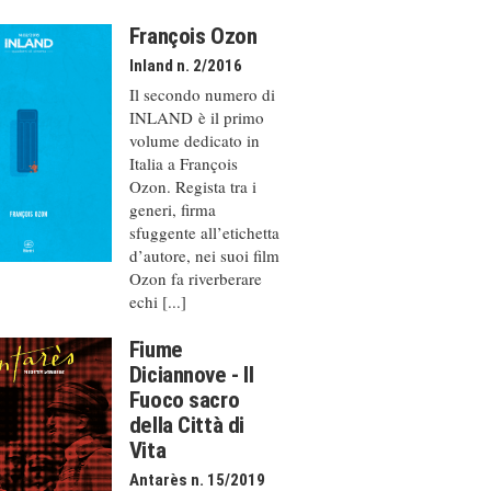
François Ozon
Inland n. 2/2016
Il secondo numero di
INLAND è il primo
volume dedicato in
Italia a François
Ozon. Regista tra i
generi, firma
sfuggente all’etichetta
d’autore, nei suoi film
Ozon fa riverberare
echi [...]
Fiume
Diciannove - Il
Fuoco sacro
della Città di
Vita
Antarès n. 15/2019