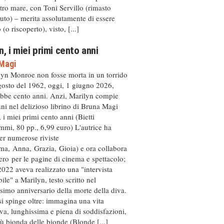
ltro mare, con Toni Servillo (rimasto
to) – merita assolutamente di essere
(o riscoperto), visto, [...]
n, i miei primi cento anni
Magi
lyn Monroe non fosse morta in un torrido
gosto del 1962, oggi, 1 giugno 2026,
bbe cento anni. Anzi, Marilyn compie
ni nel delizioso librino di Bruna Magi
 i miei primi cento anni (Bietti
mi, 80 pp., 6,99 euro) L'autrice ha
per numerose riviste
ma, Anna, Grazia, Gioia) e ora collabora
ro per le pagine di cinema e spettacolo;
2022 aveva realizzato una "intervista
ile" a Marilyn, testo scritto nel
simo anniversario della morte della diva.
i spinge oltre: immagina una vita
iva, lunghissima e piena di soddisfazioni,
iù bionda delle bionde (Blonde [...]