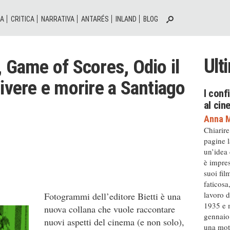
IA
CRITICA
NARRATIVA
ANTARÉS
INLAND
BLOG
Ult
, Game of Scores, Odio il
Vivere e morire a Santiago
I conf
al ci
Anna M
Chiarire
pagine l
un’idea
è impres
suoi fil
faticosa
lavoro d
Fotogrammi dell’editore Bietti è una
1935 e m
nuova collana che vuole raccontare
gennaio 
nuovi aspetti del cinema (e non solo),
una moto