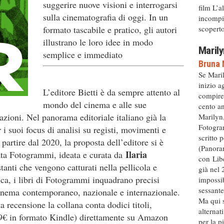
suggerire nuove visioni e interrogarsi
film L’a
sulla cinematografia di oggi. In un
incompiu
scoperto 
formato tascabile e pratico, gli autori
illustrano le loro idee in modo
Marily
semplice e immediato
Bruna 
Se Mari
inizio a
L’editore Bietti è da sempre attento al
compire
mondo del cinema e alle sue
cento an
zioni. Nel panorama editoriale italiano già la
Marilyn,
Fotogram
 i suoi focus di analisi su registi, movimenti e
scritto 
artire dal 2020, la proposta dell’editore si è
(Panora
Ilaria
ata Fotogrammi, ideata e curata da
con Libe
stanti che vengono catturati nella pellicola e
già nel 
a, i libri di Fotogrammi inquadrano precisi
impossib
sessante
l cinema contemporaneo, nazionale e internazionale.
Ma qui s
 recensione la collana conta dodici titoli,
alternat
99€ in formato Kindle) direttamente su Amazon
per la p