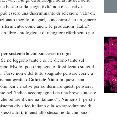
ione basato sulla soggettività non è esaustivo.
 può essere una discriminante di selezione valevole
zionato meglio, magari, concentrarsi su un genere
di riferimento, come anche le produzioni (Italia?
e un libro antologico e di maggiore riferimento per
 per sostenerlo con successo in ogni
Se ne leggono tante e se ne dicono tante sul
oppo frivolo, poco impegnato, fossilizzato su temi
i. Forse non è del tutto sbagliato pensare cosi e a
Gabriele Niola
cinematografico
in questa sua
opone ben 7 motivi per confermare questi pensieri i
nte nell’indice accompagnati da una breve sintesi e
erché odiare il cinema italiano?”. Numero 1. perché
 sistema divistico italiano e la sovraproduzione di
 stessi attori, intensi allo stesso modo che poco