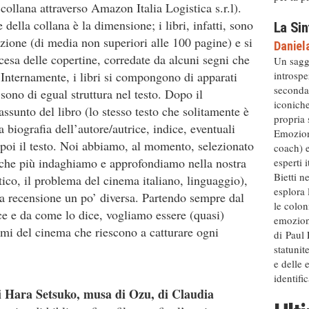
collana attraverso Amazon Italia Logistica s.r.l).
e della collana è la dimensione; i libri, infatti, sono
La Sin
iazione (di media non superiori alle 100 pagine) e si
Daniel
esa delle copertine, corredate da alcuni segni che
Un sagg
introspe
 Internamente, i libri si compongono di apparati
secondar
 sono di egual struttura nel testo. Dopo il
iconiche
iassunto del libro (lo stesso testo che solitamente è
propria 
a biografia dell’autore/autrice, indice, eventuali
Emozion
e poi il testo. Noi abbiamo, al momento, selezionato
coach) 
mi che più indaghiamo e approfondiamo nella nostra
esperti 
Bietti n
tico, il problema del cinema italiano, linguaggio),
esplora 
na recensione un po’ diversa. Partendo sempre dal
le colon
ice e da come lo dice, vogliamo essere (quasi)
emozioni
mmi del cinema che riescono a catturare ogni
di Paul
statunit
e delle 
identific
di Hara Setsuko, musa di Ozu, di Claudia