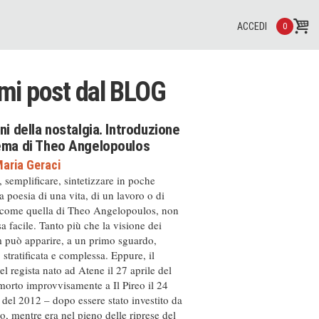
ACCEDI
0
imi post dal
BLOG
ini della nostalgia. Introduzione
nema di Theo Angelopoulos
aria Geraci
, semplificare, sintetizzare in poche
a poesia di una vita, di un lavoro o di
 come quella di Theo Angelopoulos, non
a facile. Tanto più che la visione dei
m può apparire, a un primo sguardo,
, stratificata e complessa. Eppure, il
el regista nato ad Atene il 27 aprile del
orto improvvisamente a Il Pireo il 24
del 2012 – dopo essere stato investito da
, mentre era nel pieno delle riprese del