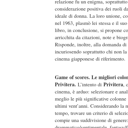
relazione fu un enigma, soprattutto
considerazione positiva dei ruoli d
ideale di donna. La loro unione, c
nel 1963, plasmò lei stessa e il suo
libro, in conclusione, si propone c
arricchita da citazioni, note e biogr
Risponde, inoltre, alla domanda d
incuriosendo soprattutto chi non l
cinema giapponese di riferimento.
Game of scores. Le migliori colo
Privitera.
Privitera
L’intento di
, 
cinema, è arduo: selezionare e anal
meglio le più significative colonne 
ultimi vent’anni. Considerando la m
tempo, trovare un criterio di selezi
compie una suddivisione di genere
drammatico/sentimentale, fantasy/fa