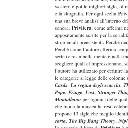
western e poi le migliori sigle, olt
Priv
e la sitografia. Per ogni scelta
una sua breve analisi all’interno d
Privitera
sonora,
, come afferma ne
appositamente scritte per la seriali
strumentali preesistenti. Perché de
Perché come l’autore afferma sempr
serie tv resta nella mente e nella
scegliere quali ci impressionano, se
l’autore ha utilizzato per definire 
le categorie si legge delle colonne
Cards
,
La regina degli scacchi
,
T
Pope
,
Fringe
,
Lost
,
Stranger Thin
Montalbano
per ognuna delle quali
che modo la musica ha reso celebre l
propone 13 sigle che meglio identi
carta
,
The Big Bang Theory
,
Nip
Privitera
In generale il libro di
è p