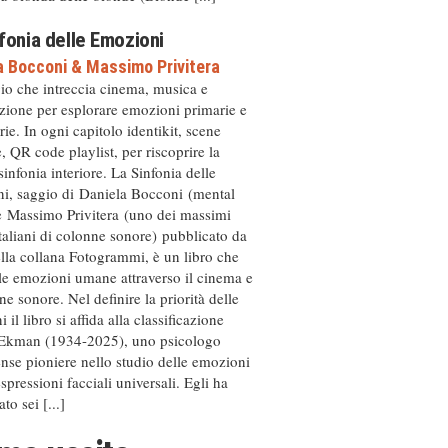
fonia delle Emozioni
a Bocconi
&
Massimo Privitera
io che intreccia cinema, musica e
zione per esplorare emozioni primarie e
ie. In ogni capitolo identikit, scene
, QR code playlist, per riscoprire la
sinfonia interiore. La Sinfonia delle
i, saggio di Daniela Bocconi (mental
e Massimo Privitera (uno dei massimi
italiani di colonne sonore) pubblicato da
ella collana Fotogrammi, è un libro che
le emozioni umane attraverso il cinema e
ne sonore. Nel definire la priorità delle
 il libro si affida alla classificazione
 Ekman (1934-2025), uno psicologo
ense pioniere nello studio delle emozioni
espressioni facciali universali. Egli ha
ato sei [...]