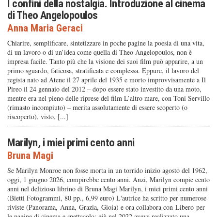
I confini della nostalgia. Introduzione al cinema
di Theo Angelopoulos
Anna Maria Geraci
Chiarire, semplificare, sintetizzare in poche pagine la poesia di una vita,
di un lavoro o di un’idea come quella di Theo Angelopoulos, non è
impresa facile. Tanto più che la visione dei suoi film può apparire, a un
primo sguardo, faticosa, stratificata e complessa. Eppure, il lavoro del
regista nato ad Atene il 27 aprile del 1935 e morto improvvisamente a Il
Pireo il 24 gennaio del 2012 – dopo essere stato investito da una moto,
mentre era nel pieno delle riprese del film L’altro mare, con Toni Servillo
(rimasto incompiuto) – merita assolutamente di essere scoperto (o
riscoperto), visto, [...]
Marilyn, i miei primi cento anni
Bruna Magi
Se Marilyn Monroe non fosse morta in un torrido inizio agosto del 1962,
oggi, 1 giugno 2026, compirebbe cento anni. Anzi, Marilyn compie cento
anni nel delizioso librino di Bruna Magi Marilyn, i miei primi cento anni
(Bietti Fotogrammi, 80 pp., 6,99 euro) L'autrice ha scritto per numerose
riviste (Panorama, Anna, Grazia, Gioia) e ora collabora con Libero per
le pagine di cinema e spettacolo; già nel 2022 aveva realizzato una