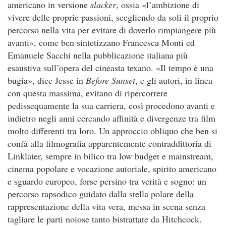
americano in versione
slacker
, ossia «l’ambizione di
vivere delle proprie passioni, scegliendo da soli il proprio
percorso nella vita per evitare di doverlo rimpiangere più
avanti», come ben sintetizzano Francesca Monti ed
Emanuele Sacchi nella pubblicazione italiana più
esaustiva sull’opera del cineasta texano. «Il tempo è una
bugia», dice Jesse in
Before Sunset
, e gli autori, in linea
con questa massima, evitano di ripercorrere
pedissequamente la sua carriera, così procedono avanti e
indietro negli anni cercando affinità e divergenze tra film
molto differenti tra loro. Un approccio obliquo che ben si
confà alla filmografia apparentemente contraddittoria di
Linklater, sempre in bilico tra low budget e mainstream,
cinema popolare e vocazione autoriale, spirito americano
e sguardo europeo, forse persino tra verità e sogno: un
percorso rapsodico guidato dalla stella polare della
rappresentazione della vita vera, messa in scena senza
tagliare le parti noiose tanto bistrattate da Hitchcock.