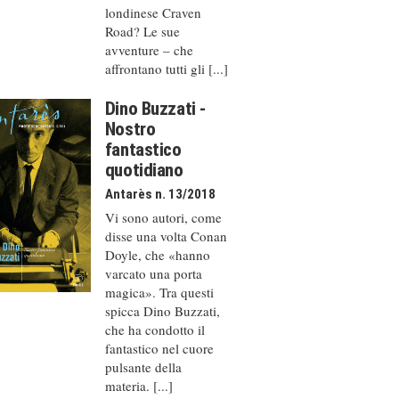
londinese Craven
Road? Le sue
avventure – che
affrontano tutti gli [...]
Dino Buzzati -
Nostro
fantastico
quotidiano
Antarès n. 13/2018
Vi sono autori, come
disse una volta Conan
Doyle, che «hanno
varcato una porta
magica». Tra questi
spicca Dino Buzzati,
che ha condotto il
fantastico nel cuore
pulsante della
materia. [...]