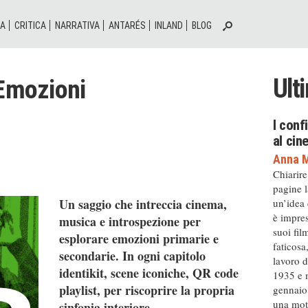
IA
CRITICA
NARRATIVA
ANTARÉS
INLAND
BLOG
Ult
 Emozioni
I conf
al ci
Anna M
Chiarire
pagine l
Un saggio che intreccia cinema,
un’idea
è impres
musica e introspezione per
suoi fil
esplorare emozioni primarie e
faticosa
secondarie. In ogni capitolo
lavoro d
identikit, scene iconiche, QR code
1935 e m
playlist, per riscoprire la propria
gennaio 
una moto
sinfonia interiore.