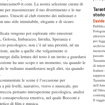
/ninecasino9-it.com
. La nostra selezione curata di
Taran
te per massimizzare il tuo divertimento e le tue
storic
eo. Unisciti al club ristretto dei milionari e
Davide
on uno stile inimitabile, elegante e di sicuro
Pubblica
Fotogra
dicata vengono poi esplorate otto emozioni
attrave
, Gelosia, Imbarazzo, Invidia, Speranza e
per legg
io psicologico, non c’è né una priorità, né un
archivio
zioni, anche a quelle che volgarmente si
memorie 
passato 
erge dalla lettura del testo è un invito a guardarsi
Taranti
ozione ha uno scopo e un momento, sia quando le
di interr
o le vediamo manifestarsi negli altri, sia quando
fratture
.
rappres
o commentate le scene è l’occasione per
Tarantin
dell’Ame
 più livelli, narrativo, visivo e musicale, per
all’Otto
ntreccia pertanto introspezione psicologica, analisi
contempo
di consapevolezza emotiva, nel quale Bocconi e
Il saggi
tetico di film e musica.