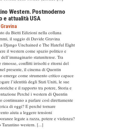
tino Western. Postmoderno
o e attualità USA
 Gravina
to da Bietti Edizioni nella collana
mmi, il saggio di Davide Gravina
rsa Django Unchained e The Hateful Eight
ere il western come spazio politico e
 dell’immaginario statunitense. Tra
rimosse, conflitti irrisolti e ritorni del
nel presente, il cinema di Quentin
no emerge come strumento critico capace
ogare l’identità degli Stati Uniti, le sue
 storiche e il rapporto tra potere, Storia e
entazione Perché i western di Quentin
o continuano a parlare così direttamente
rica di oggi? E perché tornare
cento aiuta a leggere tensioni
ranee legate a razza, potere e violenza?
o Tarantino western. [...]