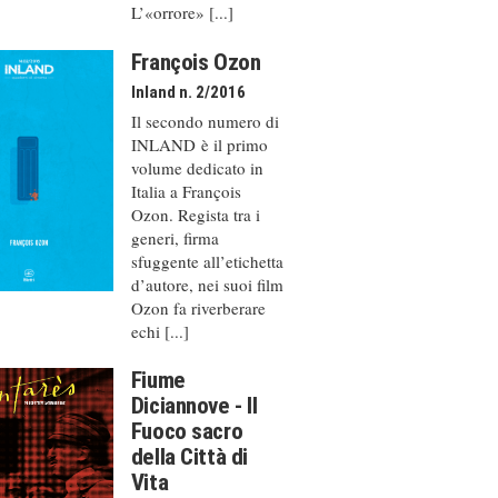
L’«orrore» [...]
François Ozon
Inland n. 2/2016
Il secondo numero di
INLAND è il primo
volume dedicato in
Italia a François
Ozon. Regista tra i
generi, firma
sfuggente all’etichetta
d’autore, nei suoi film
Ozon fa riverberare
echi [...]
Fiume
Diciannove - Il
Fuoco sacro
della Città di
Vita