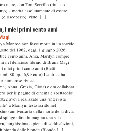
ltro mare, con Toni Servillo (rimasto
to) – merita assolutamente di essere
(o riscoperto), visto, [...]
n, i miei primi cento anni
Magi
lyn Monroe non fosse morta in un torrido
gosto del 1962, oggi, 1 giugno 2026,
bbe cento anni. Anzi, Marilyn compie
ni nel delizioso librino di Bruna Magi
 i miei primi cento anni (Bietti
mi, 80 pp., 6,99 euro) L'autrice ha
per numerose riviste
ma, Anna, Grazia, Gioia) e ora collabora
ro per le pagine di cinema e spettacolo;
2022 aveva realizzato una "intervista
ile" a Marilyn, testo scritto nel
simo anniversario della morte della diva.
i spinge oltre: immagina una vita
iva, lunghissima e piena di soddisfazioni,
iù bionda delle bionde (Blonde [...]