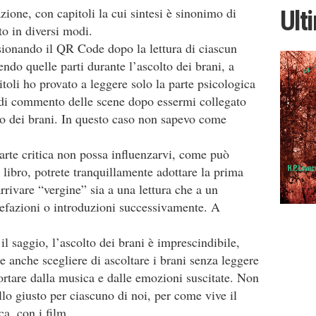
tazione, con capitoli la cui sintesi è sinonimo di
Ult
to in diversi modi.
ionando il QR Code dopo la lettura di ciascun
endo quelle parti durante l’ascolto dei brani, a
itoli ho provato a leggere solo la parte psicologica
e di commento delle scene dopo essermi collegato
olto dei brani. In questo caso non sapevo come
parte critica non possa influenzarvi, come può
libro, potrete tranquillamente adottare la prima
arrivare “vergine” sia a una lettura che a un
refazioni o introduzioni successivamente. A
il saggio, l’ascolto dei brani è imprescindibile,
te anche scegliere di ascoltare i brani senza leggere
portare dalla musica e dalle emozioni suscitate. Non
o giusto per ciascuno di noi, per come vive il
a, con i film.