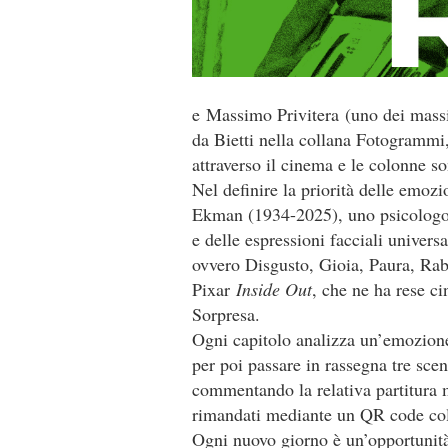
e
Massimo Privitera
(uno dei massi
da Bietti nella collana Fotogrammi
attraverso il cinema e le colonne s
Nel definire la priorità delle emozio
Ekman (1934-2025), uno psicologo s
e delle espressioni facciali univers
ovvero Disgusto, Gioia, Paura, Rabb
Pixar
Inside Out
, che ne ha rese ci
Sorpresa.
Ogni capitolo analizza un’emozione
per poi passare in rassegna tre scen
commentando la relativa partitura 
rimandati mediante un QR code colle
Ogni nuovo giorno è un’opportunità 