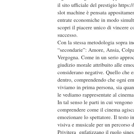
il sito ufficiale del prestigio
https:/
slot machine è pensata appositamen
entrate economiche in modo simultan
scopri il piacere unico di vincere c
successo.
Con la stessa metodologia sopra in
“secondarie”: Amore, Ansia, Colpa
Vergogna. Come in un serio approcc
giudizio morale attribuito alle emo
considerano negative. Quello che em
dentro, comprendendo che ogni em
viviamo in prima persona, sia quand
le vediamo rappresentate al cinema
In tal senso le parti in cui vengon
comprendere come il cinema agisca a
emozionare lo spettatore. Il testo i
visiva e musicale per un percorso 
Privitera enfatizzano il ruolo sines