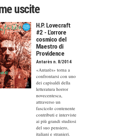
ime uscite
H.P. Lovecraft
#2 - L'orrore
cosmico del
Maestro di
Providence
Antarès n. 8/2014
«Antarès» torna a
confrontarsi con uno
dei capisaldi della
letteratura horror
novecentesca,
attraverso un
fascicolo contenente
contributi e interviste
ai più grandi studiosi
del suo pensiero,
italiani e stranieri.