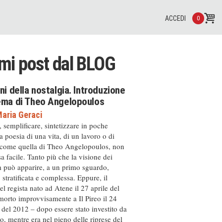
ACCEDI
0
imi post dal
BLOG
ini della nostalgia. Introduzione
nema di Theo Angelopoulos
aria Geraci
, semplificare, sintetizzare in poche
a poesia di una vita, di un lavoro o di
 come quella di Theo Angelopoulos, non
a facile. Tanto più che la visione dei
m può apparire, a un primo sguardo,
, stratificata e complessa. Eppure, il
el regista nato ad Atene il 27 aprile del
orto improvvisamente a Il Pireo il 24
del 2012 – dopo essere stato investito da
, mentre era nel pieno delle riprese del