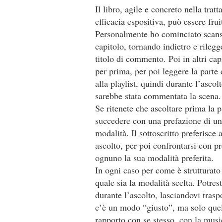
Il libro, agile e concreto nella trat
efficacia espositiva, può essere frui
Personalmente ho cominciato scans
capitolo, tornando indietro e rilegg
titolo di commento. Poi in altri cap
per prima, per poi leggere la part
alla playlist, quindi durante l’asc
sarebbe stata commentata la scena.
Se ritenete che ascoltare prima la 
succedere con una prefazione di un 
modalità. Il sottoscritto preferisce 
ascolto, per poi confrontarsi con p
ognuno la sua modalità preferita.
In ogni caso per come è strutturato 
quale sia la modalità scelta. Potres
durante l’ascolto, lasciandovi tras
c’è un modo “giusto”, ma solo quell
rapporto con se stesso, con la music