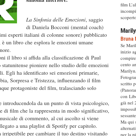
film L’a
incompiu
scoperto 
La Sinfonia delle Emozioni
, saggio
di
Daniela Bocconi
(mental coach)
Marily
mi esperti italiani di colonne sonore) pubblicato
Bruna 
, è un libro che esplora le emozioni umane
Se Mari
onore.
inizio a
ni il libro si affida alla classificazione di Paul
compire
tatunitense pioniere nello studio delle emozioni
cento an
Marilyn,
ali. Egli ha identificato sei emozioni primarie,
Fotogram
ia, Sorpresa e Tristezza, influenzando il film
scritto 
nque protagoniste del film, tralasciando solo
(Panora
con Libe
 introducendola da un punto di vista psicologico,
già nel 
impossib
e di film che la rappresenta in modo significativo,
sessante
musicale di commento, al cui ascolto si viene
Ma qui s
gato a una playlist di Spotify per capitolo.
alternat
irripetibile per cambiare il tuo destino visitando
per la p