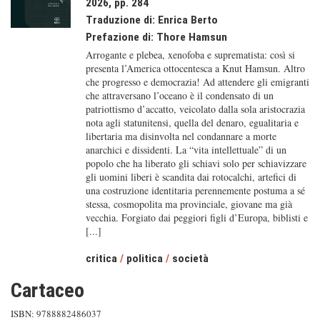
2026, pp. 284
Traduzione di:
Enrica Berto
Prefazione di:
Thore Hamsun
Arrogante e plebea, xenofoba e suprematista: così si
presenta l’America ottocentesca a Knut Hamsun. Altro
che progresso e democrazia! Ad attendere gli emigranti
che attraversano l’oceano è il condensato di un
patriottismo d’accatto, veicolato dalla sola aristocrazia
nota agli statunitensi, quella del denaro, egualitaria e
libertaria ma disinvolta nel condannare a morte
anarchici e dissidenti. La “vita intellettuale” di un
popolo che ha liberato gli schiavi solo per schiavizzare
gli uomini liberi è scandita dai rotocalchi, artefici di
una costruzione identitaria perennemente postuma a sé
stessa, cosmopolita ma provinciale, giovane ma già
vecchia. Forgiato dai peggiori figli d’Europa, biblisti e
[...]
critica
/
politica
/
società
Cartaceo
ISBN: 9788882486037