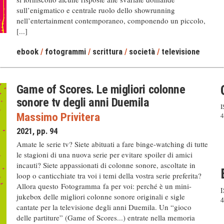
sull’enigmatico e centrale ruolo dello showrunning
nell’entertainment contemporaneo, componendo un piccolo,
[...]
ebook
/
fotogrammi
/
scrittura
/
società
/
televisione
Game of Scores. Le migliori colonne
sonore tv degli anni Duemila
I
Massimo Privitera
4
2021, pp. 94
Amate le serie tv? Siete abituati a fare binge-watching di tutte
le stagioni di una nuova serie per evitare spoiler di amici
incauti? Siete appassionati di colonne sonore, ascoltate in
loop o canticchiate tra voi i temi della vostra serie preferita?
Allora questo Fotogramma fa per voi: perché è un mini-
I
jukebox delle migliori colonne sonore originali e sigle
4
cantate per la televisione degli anni Duemila. Un “gioco
delle partiture” (Game of Scores...) entrate nella memoria