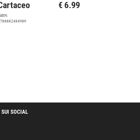
Cartaceo
€ 6.99
SBN:
788882484989
 SUI SOCIAL