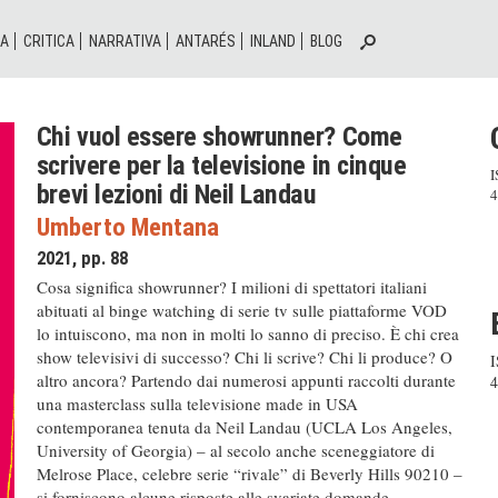
IA
CRITICA
NARRATIVA
ANTARÉS
INLAND
BLOG
Chi vuol essere showrunner? Come
scrivere per la televisione in cinque
I
brevi lezioni di Neil Landau
4
Umberto Mentana
2021, pp. 88
Cosa significa showrunner? I milioni di spettatori italiani
abituati al binge watching di serie tv sulle piattaforme VOD
lo intuiscono, ma non in molti lo sanno di preciso. È chi crea
show televisivi di successo? Chi li scrive? Chi li produce? O
I
altro ancora? Partendo dai numerosi appunti raccolti durante
4
una masterclass sulla televisione made in USA
contemporanea tenuta da Neil Landau (UCLA Los Angeles,
University of Georgia) – al secolo anche sceneggiatore di
Melrose Place, celebre serie “rivale” di Beverly Hills 90210 –
si forniscono alcune risposte alle svariate domande