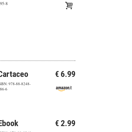
95-8
Cartaceo
€ 6.99
SBN: 978-88-8248-
86-6
Ebook
€ 2.99