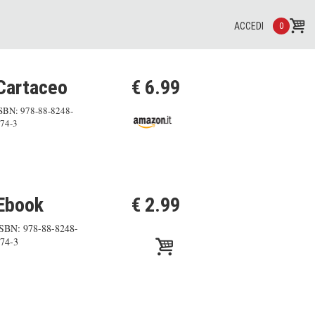
ACCEDI
0
Cartaceo
€ 6.99
SBN: 978-88-8248-
74-3
Ebook
€ 2.99
SBN: 978-88-8248-
74-3