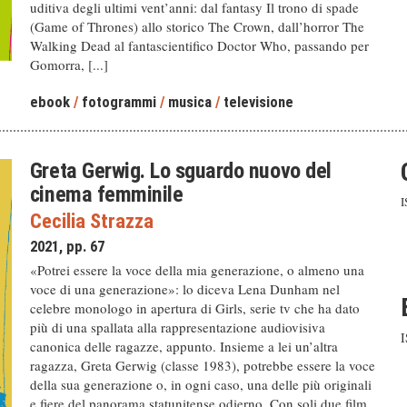
uditiva degli ultimi vent’anni: dal fantasy Il trono di spade
(Game of Thrones) allo storico The Crown, dall’horror The
Walking Dead al fantascientifico Doctor Who, passando per
Gomorra, [...]
ebook
/
fotogrammi
/
musica
/
televisione
Greta Gerwig. Lo sguardo nuovo del
cinema femminile
I
Cecilia Strazza
2021, pp. 67
«Potrei essere la voce della mia generazione, o almeno una
voce di una generazione»: lo diceva Lena Dunham nel
celebre monologo in apertura di Girls, serie tv che ha dato
più di una spallata alla rappresentazione audiovisiva
canonica delle ragazze, appunto. Insieme a lei un’altra
ragazza, Greta Gerwig (classe 1983), potrebbe essere la voce
della sua generazione o, in ogni caso, una delle più originali
e fiere del panorama statunitense odierno. Con soli due film