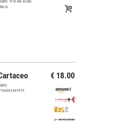
SBN: 978-88-8248-
86-6
Cartaceo
€ 18.00
SBN:
788882485955