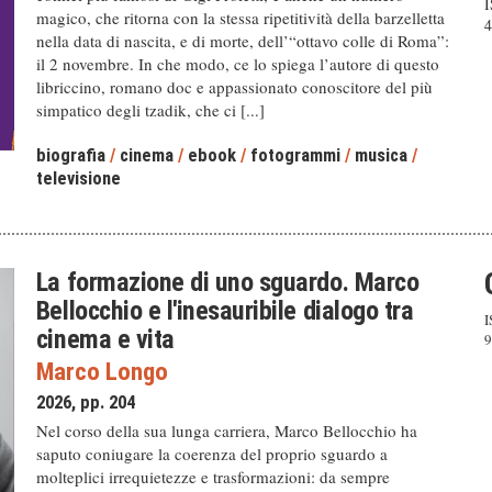
I
magico, che ritorna con la stessa ripetitività della barzelletta
4
nella data di nascita, e di morte, dell’“ottavo colle di Roma”:
il 2 novembre. In che modo, ce lo spiega l’autore di questo
libriccino, romano doc e appassionato conoscitore del più
simpatico degli tzadik, che ci [...]
biografia
/
cinema
/
ebook
/
fotogrammi
/
musica
/
televisione
La formazione di uno sguardo. Marco
Bellocchio e l'inesauribile dialogo tra
I
cinema e vita
9
Marco Longo
2026, pp. 204
Nel corso della sua lunga carriera, Marco Bellocchio ha
saputo coniugare la coerenza del proprio sguardo a
molteplici irrequietezze e trasformazioni: da sempre