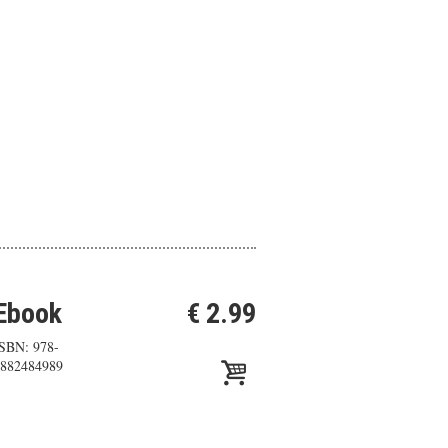
Ebook
€ 2.99
SBN: 978-
882484989