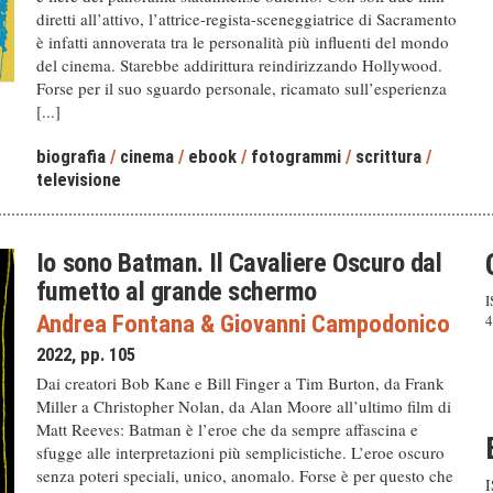
diretti all’attivo, l’attrice-regista-sceneggiatrice di Sacramento
è infatti annoverata tra le personalità più influenti del mondo
del cinema. Starebbe addirittura reindirizzando Hollywood.
Forse per il suo sguardo personale, ricamato sull’esperienza
[...]
biografia
/
cinema
/
ebook
/
fotogrammi
/
scrittura
/
televisione
Io sono Batman. Il Cavaliere Oscuro dal
fumetto al grande schermo
I
Andrea Fontana
&
Giovanni Campodonico
4
2022, pp. 105
Dai creatori Bob Kane e Bill Finger a Tim Burton, da Frank
Miller a Christopher Nolan, da Alan Moore all’ultimo film di
Matt Reeves: Batman è l’eroe che da sempre affascina e
sfugge alle interpretazioni più semplicistiche. L’eroe oscuro
senza poteri speciali, unico, anomalo. Forse è per questo che
I