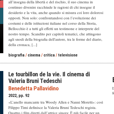
all’insegna della libertà e del rischio, il suo cinema in
continuo divenire racchiude le ragioni di chi insegue il
desiderio e la vita, anche quando si misura coi loro dolorosi
opposti. Non solo: confrontandosi con l’evoluzione dei
costumi e delle istituzioni italiane nel corso della Storia,
Bellocchio è a tutti gli effetti un testimone e interprete del
nostro tempo. Scandito per capitoli tematici, che attingono
agli snodi della biografia dell'autore, tra le forme del diario,
della cronaca, [...]
biografia
/
cinema
/
critica
/
televisione
Le tourbillon de la vie. Il cinema di
Valeria Bruni Tedeschi
Benedetta Pallavidino
I
8
2022, pp. 92
«L’anello mancante tra Woody Allen e Nanni Moretti»: così
Filippo Timi definisce la Valeria Bruni Tedeschi regista.
Quattro i film diretti dall’attrice sinora: È più facile per un