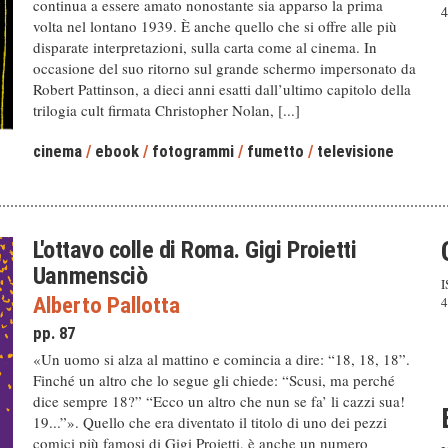
continua a essere amato nonostante sia apparso la prima
4
volta nel lontano 1939. È anche quello che si offre alle più
disparate interpretazioni, sulla carta come al cinema. In
occasione del suo ritorno sul grande schermo impersonato da
Robert Pattinson, a dieci anni esatti dall’ultimo capitolo della
trilogia cult firmata Christopher Nolan, [...]
cinema
/
ebook
/
fotogrammi
/
fumetto
/
televisione
L'ottavo colle di Roma. Gigi Proietti
Uanmensciò
I
Alberto Pallotta
4
pp. 87
«Un uomo si alza al mattino e comincia a dire: “18, 18, 18”.
Finché un altro che lo segue gli chiede: “Scusi, ma perché
dice sempre 18?” “Ecco un altro che nun se fa’ li cazzi sua!
19...”». Quello che era diventato il titolo di uno dei pezzi
comici più famosi di Gigi Proietti, è anche un numero