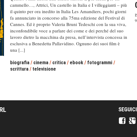
cammello…, Attrici, Un castello in Italia e I villeggianti – più
il quinto per ora inedito in Italia Les Amandiers, pochi giorni
I
fa annunciato in concorso alla 75ma edizione del Festival di
9
Cannes. Ed è proprio Valeria Bruni Tedeschi con la sua viva,
inconfondibile voce a parlare dei come e dei perché del suo
lavoro dietro la macchina da presa, nell’intervista concessa in
esclusiva a Benedetta Pallavidino. Ognuno dei suoi film è
una [...]
biografia
/
cinema
/
critica
/
ebook
/
fotogrammi
/
scrittura
/
televisione
SRL
SEGUICI