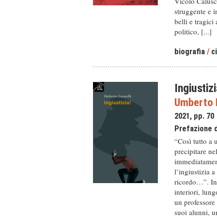
Vicolo Calusca
struggente e i
belli e tragic
politico, [...]
biografia
/
c
Ingiustizi
Umberto L
2021, pp. 70
Prefazione 
“Così tutto a 
precipitare ne
immediatament
l’ingiustizia a
ricordo…”. Ini
interiori, lun
un professore 
suoi alunni, u