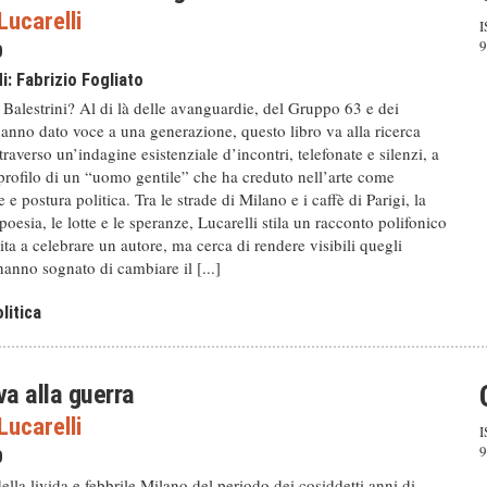
ucarelli
I
9
0
di:
Fabrizio Fogliato
Balestrini? Al di là delle avanguardie, del Gruppo 63 e dei
anno dato voce a una generazione, questo libro va alla ricerca
raverso un’indagine esistenziale d’incontri, telefonate e silenzi, a
profilo di un “uomo gentile” che ha creduto nell’arte come
e postura politica. Tra le strade di Milano e i caffè di Parigi, la
 poesia, le lotte e le speranze, Lucarelli stila un racconto polifonico
ita a celebrare un autore, ma cerca di rendere visibili quegli
 hanno sognato di cambiare il [...]
litica
va alla guerra
ucarelli
I
9
0
ella livida e febbrile Milano del periodo dei cosiddetti anni di