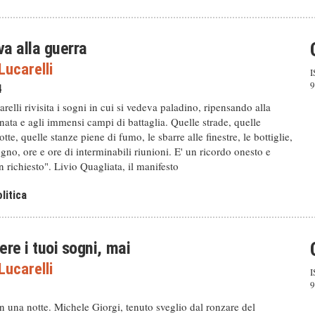
va alla guerra
ucarelli
I
9
4
elli rivisita i sogni in cui si vedeva paladino, ripensando alla
ata e agli immensi campi di battaglia. Quelle strade, quelle
tte, quelle stanze piene di fumo, le sbarre alle finestre, le bottiglie,
ugno, ore e ore di interminabili riunioni. E' un ricordo onesto e
n richiesto". Livio Quagliata, il manifesto
litica
re i tuoi sogni, mai
ucarelli
I
9
n una notte. Michele Giorgi, tenuto sveglio dal ronzare del