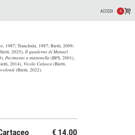
ACCEDI
0
e, 1987; Tranchida, 1987; Bietti, 2009;
Bietti, 2025),
Il quaderno di Manuel
9),
Pavimento a mattonella
(BFS, 2001),
ietti, 2014),
Vicolo Calusca
(Bietti,
volonté
(Bietti, 2022).
Cartaceo
€ 14.00