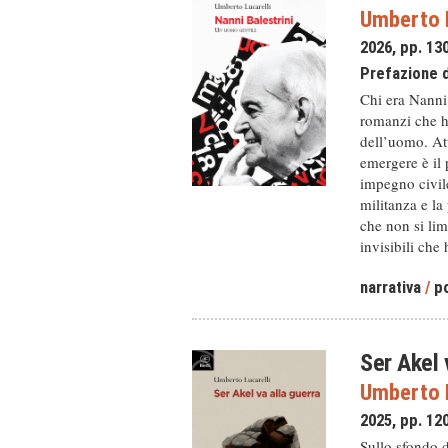
Umberto L
2026, pp. 13
Prefazione 
Chi era Nanni 
romanzi che h
dell’uomo. Att
emergere è il 
impegno civile 
militanza e la
che non si lim
invisibili che
narrativa
/
po
Ser Akel 
Umberto L
2025, pp. 12
Sullo sfondo d