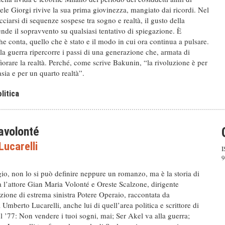
le Giorgi rivive la sua prima giovinezza, mangiato dai ricordi. Nel
ecciarsi di sequenze sospese tra sogno e realtà, il gusto della
nde il sopravvento su qualsiasi tentativo di spiegazione. È
he conta, quello che è stato e il modo in cui ora continua a pulsare.
la guerra ripercorre i passi di una generazione che, armata di
fiorare la realtà. Perché, come scrive Bakunin, “la rivoluzione è per
asia e per un quarto realtà”.
litica
avolonté
ucarelli
I
9
io, non lo si può definire neppure un romanzo, ma è la storia di
a l’attore Gian Maria Volonté e Oreste Scalzone, dirigente
zione di estrema sinistra Potere Operaio, raccontata da
 Umberto Lucarelli, anche lui di quell’area politica e scrittore di
ul ’77: Non vendere i tuoi sogni, mai; Ser Akel va alla guerra;