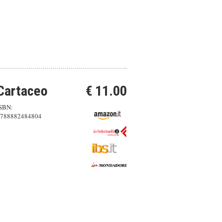
Cartaceo
€ 11.00
SBN:
788882484804