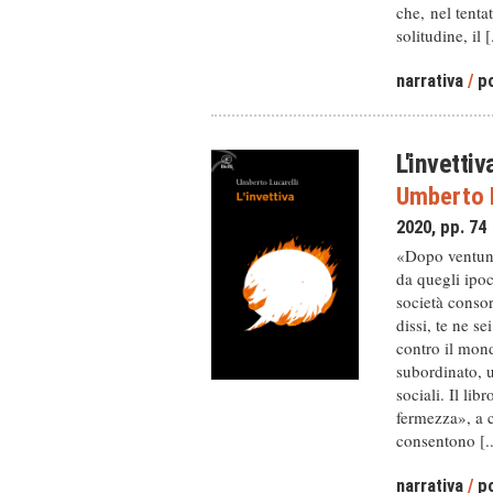
che, nel tenta
solitudine, il [.
narrativa
/
po
L'invettiv
Umberto L
2020, pp. 74
«Dopo ventun an
da quegli ipocr
società consor
dissi, te ne s
contro il mond
subordinato, 
sociali. Il lib
fermezza», a 
consentono [..
narrativa
/
po