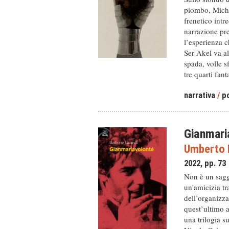
piombo, Miche
frenetico intr
narrazione pre
l’esperienza c
Ser Akel va al
spada, volle s
tre quarti fant
narrativa
/
po
Gianmari
Umberto L
2022, pp. 73
Non è un sagg
un'amicizia tr
dell’organizza
quest’ultimo a
una trilogia s