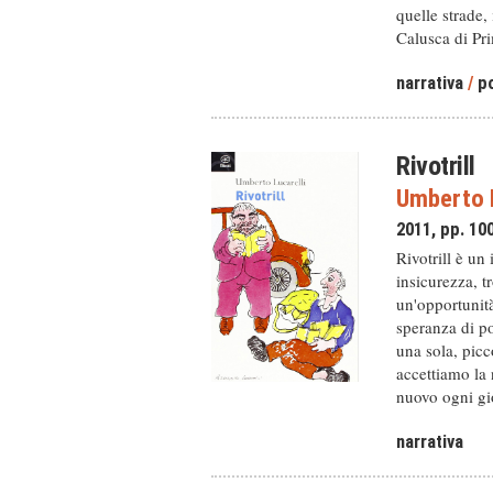
quelle strade, 
Calusca di Pri
narrativa
/
po
Rivotrill
Umberto L
2011, pp. 10
Rivotrill è un 
insicurezza, t
un'opportunità
speranza di po
una sola, picc
accettiamo la 
nuovo ogni gi
narrativa