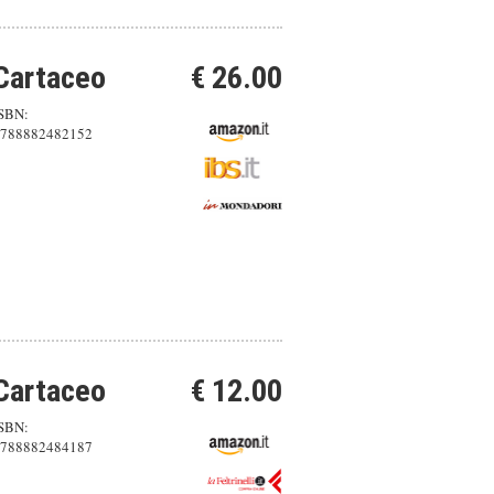
Cartaceo
€ 26.00
SBN:
788882482152
Cartaceo
€ 12.00
SBN:
788882484187