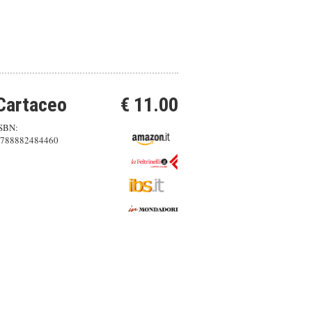
Cartaceo
€ 11.00
SBN:
788882484460