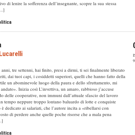
tivo di lenire la sofferenza dell’insegnante, scopre la sua stessa
..]
litica
a
ucarelli
I
9
ni, tre settenni, hai finito, presi a dirmi, ti sei finalmente liberato
iti, dai tuoi capi, i cosiddetti superiori, quelli che hanno fatto della
tile un abominevole luogo della paura e dello sfruttamento, mi
ei andato». Inizia così L’invettiva, un amaro, rabbioso j’accuse
o delle cooperative, non immuni dall’attuale sfascio del lavoro
un tempo neppure troppo lontano baluardo di lotte e conquiste
ro è dedicato ai salariati, che l’autore incita a «ribellarsi con
costo di perdere anche quelle poche risorse che a mala pena
.]
litica