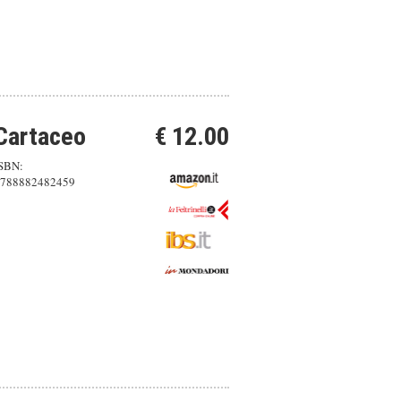
Cartaceo
€ 12.00
SBN:
788882482459