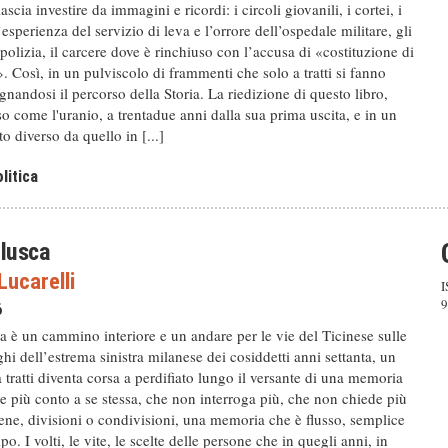
 lascia investire da immagini e ricordi: i circoli giovanili, i cortei, i
’esperienza del servizio di leva e l’orrore dell’ospedale militare, gli
 polizia, il carcere dove è rinchiuso con l’accusa di «costituzione di
 Così, in un pulviscolo di frammenti che solo a tratti si fanno
gnandosi il percorso della Storia. La riedizione di questo libro,
 come l'uranio, a trentadue anni dalla sua prima uscita, e in un
o diverso da quello in [...]
litica
alusca
ucarelli
I
9
6
 è un cammino interiore e un andare per le vie del Ticinese sulle
ghi dell’estrema sinistra milanese dei cosiddetti anni settanta, un
 tratti diventa corsa a perdifiato lungo il versante di una memoria
 più conto a se stessa, che non interroga più, che non chiede più
ene, divisioni o condivisioni, una memoria che è flusso, semplice
o. I volti, le vite, le scelte delle persone che in quegli anni, in