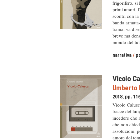
frigorifero, si
primi amori, l
scontri con la
banda armata».
trama, va dise
breve ma denso
mondo del tutt
narrativa
/
po
Vicolo C
Umberto L
2018, pp. 11
Vicolo Calusca
tracce dei luo
incedere che a
che non chiede
assoluzioni, p
amore del temp