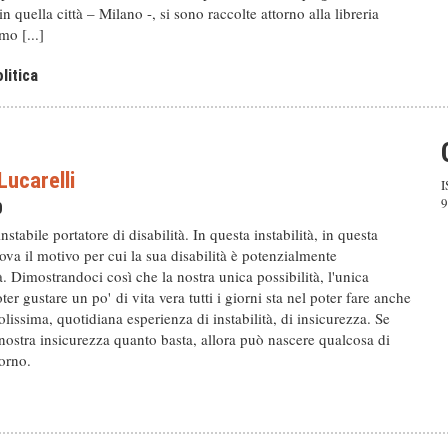
in quella città – Milano -, si sono raccolte attorno alla libreria
mo [...]
litica
ucarelli
I
9
0
instabile portatore di disabilità. In questa instabilità, in questa
rova il motivo per cui la sua disabilità è potenzialmente
. Dimostrandoci così che la nostra unica possibilità, l'unica
ter gustare un po' di vita vera tutti i giorni sta nel poter fare anche
olissima, quotidiana esperienza di instabilità, di insicurezza. Se
nostra insicurezza quanto basta, allora può nascere qualcosa di
orno.