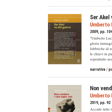
Ser Akel 
Umberto L
2009, pp. 10
"Umberto Lucar
gloria immagin
fabbriche di no
le chiavi in p
soprattutto no
narrativa
/
po
Non vende
Umberto L
2019, pp. 92
Accade tutto i