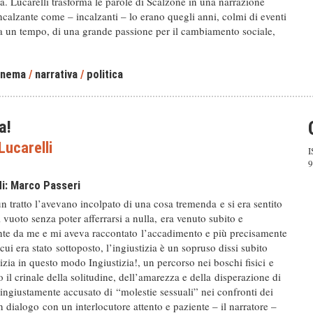
. Lucarelli trasforma le parole di Scalzone in una narrazione
ncalzante come – incalzanti – lo erano quegli anni, colmi di eventi
i a un tempo, di una grande passione per il cambiamento sociale,
inema
/
narrativa
/
politica
a!
ucarelli
I
9
di:
Marco Passeri
un tratto l’avevano incolpato di una cosa tremenda e si era sentito
l vuoto senza poter afferrarsi a nulla, era venuto subito e
e da me e mi aveva raccontato l’accadimento e più precisamente
 cui era stato sottoposto, l’ingiustizia è un sopruso dissi subito
zia in questo modo Ingiustizia!, un percorso nei boschi fisici e
go il crinale della solitudine, dell’amarezza e della disperazione di
ingiustamente accusato di “molestie sessuali” nei confronti dei
n dialogo con un interlocutore attento e paziente – il narratore –