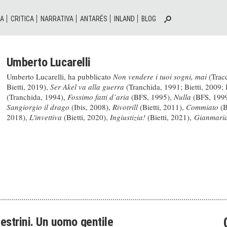
IA
CRITICA
NARRATIVA
ANTARÉS
INLAND
BLOG
Umberto Lucarelli
Umberto Lucarelli, ha pubblicato
Non vendere i tuoi sogni, mai
(Tracc
Bietti, 2019),
Ser Akel va alla guerra
(Tranchida, 1991; Bietti, 2009; 
(Tranchida, 1994),
Fossimo fatti d’aria
(BFS, 1995),
Nulla
(BFS, 199
Sangiorgio il drago
(Ibis, 2008),
Rivotrill
(Bietti, 2011),
Commiato
(B
2018),
L'invettiva
(Bietti, 2020),
Ingiustizia!
(Bietti, 2021),
Gianmaria
estrini. Un uomo gentile