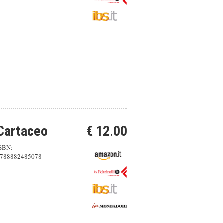
Cartaceo
€ 12.00
SBN:
788882485078