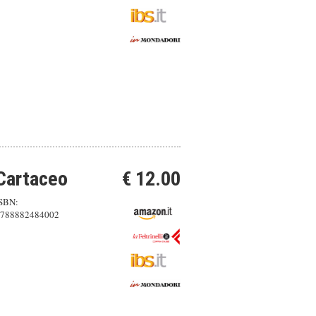
Cartaceo
€ 12.00
SBN:
788882484002