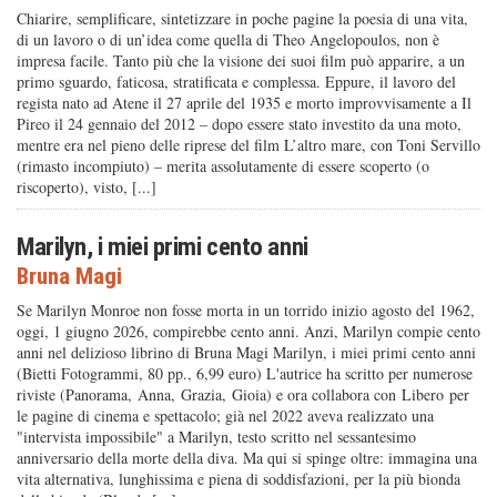
Chiarire, semplificare, sintetizzare in poche pagine la poesia di una vita,
di un lavoro o di un’idea come quella di Theo Angelopoulos, non è
impresa facile. Tanto più che la visione dei suoi film può apparire, a un
primo sguardo, faticosa, stratificata e complessa. Eppure, il lavoro del
regista nato ad Atene il 27 aprile del 1935 e morto improvvisamente a Il
Pireo il 24 gennaio del 2012 – dopo essere stato investito da una moto,
mentre era nel pieno delle riprese del film L’altro mare, con Toni Servillo
(rimasto incompiuto) – merita assolutamente di essere scoperto (o
riscoperto), visto, [...]
Marilyn, i miei primi cento anni
Bruna Magi
Se Marilyn Monroe non fosse morta in un torrido inizio agosto del 1962,
oggi, 1 giugno 2026, compirebbe cento anni. Anzi, Marilyn compie cento
anni nel delizioso librino di Bruna Magi Marilyn, i miei primi cento anni
(Bietti Fotogrammi, 80 pp., 6,99 euro) L'autrice ha scritto per numerose
riviste (Panorama, Anna, Grazia, Gioia) e ora collabora con Libero per
le pagine di cinema e spettacolo; già nel 2022 aveva realizzato una
"intervista impossibile" a Marilyn, testo scritto nel sessantesimo
anniversario della morte della diva. Ma qui si spinge oltre: immagina una
vita alternativa, lunghissima e piena di soddisfazioni, per la più bionda