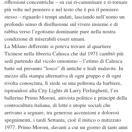
riflessioni concentriche – su cui ri-camminare e ri-tornare
più volte nel pensiero e nel testo che è poi il pensiero
stesso – riguardo i tempi andati, lasciando nell’uomo un
profondo senso di disillusione sul vivere insieme e di
rabbia verso l’egotismo dominante pure nella nostra
condizione di miserabili esseri umani.
La Milano differente si poteva trovare al quartiere
Ticinese nella libreria Calusca che dal 1971 cambiò più
sedi partendo dal vicolo omonimo – l’etimo di Calusca
batte sul presunto “losco” di antiche e leali malavite. In
mezzo alla stampa alternativa di ogni gruppo e di ogni
rivolta conosciuta, lì siede su una poltrona da barbiere,
ispirandosi alla City Lights di Larry Ferlinghetti, l’ex
ballerino Primo Moroni, attivista politico e principe della
controcultura italiana, di lotte e utopie sociali che
arrivano a segnare, tra generose accensioni e dolorosi
spegnimenti, i tardi Settanta, cioè il mitico o mitizzato
1977. Primo Moroni, davanti a cui un giorno di tanti anni