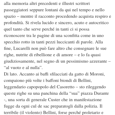
alla memoria altri precedenti e illustri scrittori
passeggiatori seppure lontani da qui nel tempo e nello
spazio – mentre il racconto procedendo acquista respiro e
profondità. Si rivela lucido e sincero, acuto e autocritico
quel tanto che serve perché in tanti ci si possa
riconoscere tra le pagine di una sconfitta come in uno
specchio rotto in tanti pezzi luccicanti di parole. Alla
fine, Lucarelli non può fare altro che consegnare le sue
righe, nutrite di ribellione e di amore – e lo fa quasi
giudiziosamente, nel segno di un pessimismo azzerante –
“al vuoto e al nulla”.
Di lato. Accanto ai baffi sfilacciati da gatto di Moroni,
compaiono più volte i baffoni biondi di Bellini,
leggendario capopopolo del Casoretto – sto rileggendo
queste righe su una panchina della “sua” piazza Durante
-, una sorta di generale Custer che in manifestazione
fugge da ogni cul de sac preparatogli dalla polizia. Il
terribile (il violento) Bellini, forse perché proletario e