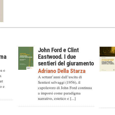
John Ford e Clint
rna
Eastwood. I due
sentieri del giuramento
ba e
Adriano Della Starza
a
A settant’anni dall’uscita di
ut
Sentieri selvaggi (1956), il
o e
capolavoro di John Ford continua
a imporsi come paradigma
narrativo, estetico e [...]