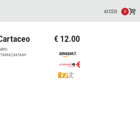
ACCEDI
0
Cartaceo
€ 12.00
SBN:
788882485689