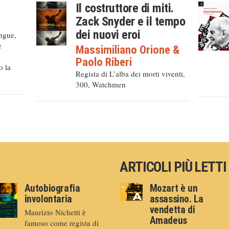
Il costruttore di miti.
Zack Snyder e il tempo
dei nuovi eroi
ingue,
e
Massimiliano Orione
&
Paolo Riberi
o la
Regista di L’alba dei morti viventi,
300, Watchmen
ARTICOLI PIÙ LETTI
Autobiografia
Mozart è un
involontaria
assassino. La
vendetta di
Maurizio Nichetti è
Amadeus
famoso come regista di