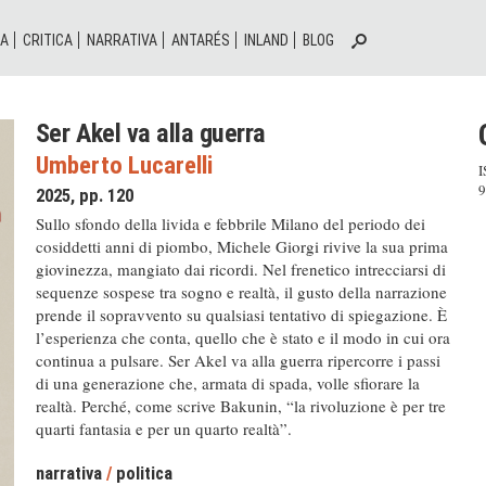
IA
CRITICA
NARRATIVA
ANTARÉS
INLAND
BLOG
Ser Akel va alla guerra
Umberto Lucarelli
I
9
2025, pp. 120
Sullo sfondo della livida e febbrile Milano del periodo dei
cosiddetti anni di piombo, Michele Giorgi rivive la sua prima
giovinezza, mangiato dai ricordi. Nel frenetico intrecciarsi di
sequenze sospese tra sogno e realtà, il gusto della narrazione
prende il sopravvento su qualsiasi tentativo di spiegazione. È
l’esperienza che conta, quello che è stato e il modo in cui ora
continua a pulsare. Ser Akel va alla guerra ripercorre i passi
di una generazione che, armata di spada, volle sfiorare la
realtà. Perché, come scrive Bakunin, “la rivoluzione è per tre
quarti fantasia e per un quarto realtà”.
narrativa
/
politica