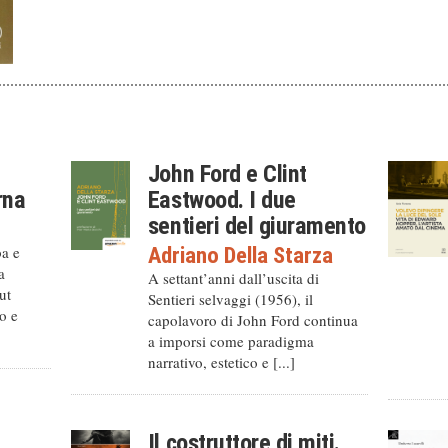
John Ford e Clint
rna
Eastwood. I due
sentieri del giuramento
ba e
Adriano Della Starza
a
A settant’anni dall’uscita di
ut
Sentieri selvaggi (1956), il
o e
capolavoro di John Ford continua
a imporsi come paradigma
narrativo, estetico e [...]
Il costruttore di miti.