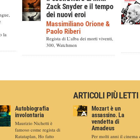
Zack Snyder e il tempo
dei nuovi eroi
ingue,
e
Massimiliano Orione
&
Paolo Riberi
o la
Regista di L’alba dei morti viventi,
300, Watchmen
ARTICOLI PIÙ LETTI
Autobiografia
Mozart è un
involontaria
assassino. La
vendetta di
Maurizio Nichetti è
Amadeus
famoso come regista di
Ratataplan, Ho fatto
Per molti anni il cinema 