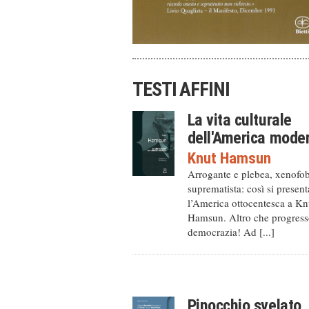
TESTI AFFINI
La vita culturale
dell'America mode
Knut Hamsun
Arrogante e plebea, xenofo
suprematista: così si present
l’America ottocentesca a Kn
Hamsun. Altro che progress
democrazia! Ad [...]
Pinocchio svelato