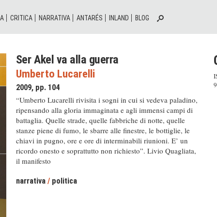
IA
CRITICA
NARRATIVA
ANTARÉS
INLAND
BLOG
Ser Akel va alla guerra
Umberto Lucarelli
I
9
2009, pp. 104
“Umberto Lucarelli rivisita i sogni in cui si vedeva paladino,
ripensando alla gloria immaginata e agli immensi campi di
battaglia. Quelle strade, quelle fabbriche di notte, quelle
stanze piene di fumo, le sbarre alle finestre, le bottiglie, le
chiavi in pugno, ore e ore di interminabili riunioni. E’ un
ricordo onesto e soprattutto non richiesto”. Livio Quagliata,
il manifesto
narrativa
/
politica