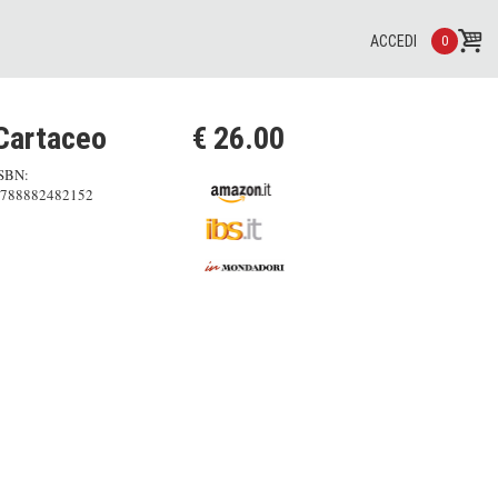
ACCEDI
0
Cartaceo
€ 26.00
SBN:
788882482152