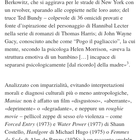
Berkowitz, che si aggirava per le strade di New York con
un revolver, sparando alle coppiette nelle loro auto; del
truce Ted Bundy – colpevole di 36 omicidi provati e
fonte d’ispirazione del personaggio di Hannibal Lecter
nella serie di romanzi di Thomas Harris; di John Wayne
Gacy, conosciuto anche come “Pogo il pagliaccio”, la cui
mente, secondo la psicologa Helen Morrison, «aveva la
struttura emotiva di un bambino […] incapace di
3
separarsi psicologicamente [dal ricordo] della madre»
.
Analizzato con imparzialità, evitando interpretazioni
morali e diagnosi culturali più o meno antropologiche,
Maniac
non è affatto un film «disgustoso», «aberrante»,
«deprimente» o «degradante», e neppure un
roughie
movie
– pellicol zeppe di sesso e/o violenza – come
Forced Entry
(1973) e
Water Power
(1977) di Shaun
Costello,
Hardgore
di Michael Hugo (1975) o
Femmes
de Sade
di Alex de Renzy (1976): è un racconto crudele