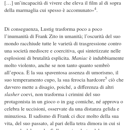
[…] un’incapacità di vivere che eleva il film al di sopra
4
della marmaglia cui spesso è accomunato»
.
Di conseguenza, Lustig trasforma poco a poco
l’inumanità di Frank Zito in umanità; l’oscurità del suo
mondo racchiude tutte le varietà di trasgressione contro
una società mediocre e coercitiva, qui sintetizzate nelle
esplosioni di brutalità esplicita.
Maniac
è indubbiamente
molto violento, anche se non tanto quanto sembrò
all’epoca. È la sua spaventosa assenza di umorismo, il
5
suo temperamento cupo, la sua ferocia hardcore
ciò che
davvero mette a disagio, poiché, a differenza di altri
slasher
coevi, non trasforma i crimini del suo
protagonista in un gioco o in gag comiche, né approva o
celebra le uccisioni, osservate da una distanza gelida e
minuziosa. Il sadismo di Frank ci dice molto della sua
vita, del suo passato, al pari della tetra dimora in cui si