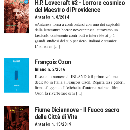
H.P. Lovecraft #2 - L'orrore cosmico
del Maestro di Providence
Antarès n. 8/2014
«Antarès» torna a confrontarsi con uno dei capisaldi
della letteratura horror novecentesca, attraverso un
fascicolo contenente contributi e interviste ai più
grandi studiosi del suo pensiero, italiani e stranieri.
L’«orrore» [...]
François Ozon
Inland n. 2/2016
Il secondo numero di INLAND è il primo volume
dedicato in Italia a François Ozon. Regista tra i generi,
firma sfuggente all’etichetta d’autore, nei suoi film
Ozon fa riverberare echi [...]
Fiume Diciannove - Il Fuoco sacro
della Città di Vita
Antarès n. 15/2019