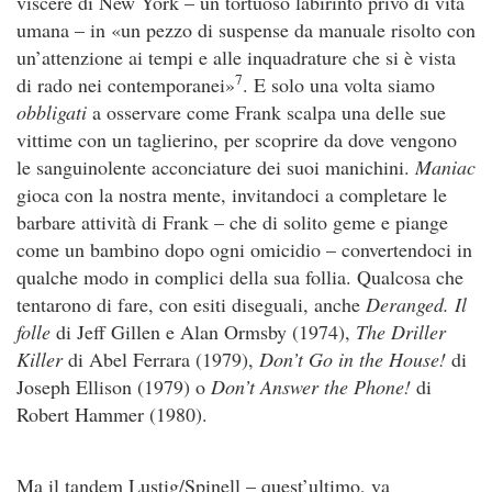
viscere di New York – un tortuoso labirinto privo di vita
umana – in «un pezzo di suspense da manuale risolto con
un’attenzione ai tempi e alle inquadrature che si è vista
7
di rado nei contemporanei»
. E solo una volta siamo
obbligati
a osservare come Frank scalpa una delle sue
vittime con un taglierino, per scoprire da dove vengono
le sanguinolente acconciature dei suoi manichini.
Maniac
gioca con la nostra mente, invitandoci a completare le
barbare attività di Frank – che di solito geme e piange
come un bambino dopo ogni omicidio – convertendoci in
qualche modo in complici della sua follia. Qualcosa che
tentarono di fare, con esiti diseguali, anche
Deranged. Il
folle
di Jeff Gillen e Alan Ormsby (1974),
The Driller
Killer
di Abel Ferrara (1979),
Don’t Go in the House!
di
Joseph Ellison (1979) o
Don’t Answer the Phone!
di
Robert Hammer (1980).
Ma il tandem Lustig/Spinell – quest’ultimo, va