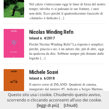
Nel calcio s’intrecciano oggi le linee di forza del nostro
tempo; talvolta vi si palesano le sue fratture, i suoi
non-detti. Ecco perché il quattordicesimo fascicolo di
«Antarès» è dedicato [...]
Nicolas Winding Refn
Inland n. 4/2017
Perché Nicolas Winding Refn? La risposta è semplice:
perché, piaccia o no, è un autore che, più di altri, oggi
ha qualcosa da dire. Sebbene sempre più distante dalle
logiche [...]
Michele Soavi
Inland n. 6/2018
Il nuovo corso di INLAND. Quaderni di cinema,
inaugurato dal numero #5, dedicato a Sergio Martino,
è contraddistinto da aperture al cinema italiano, al
Questo sito usa i cookie. Chiudendo questo avviso,
passato, a trattazioni che possano anche [...]
scorrendo o cliccando acconsenti all’uso dei cookie.
[leggi di più]
[chiudi]