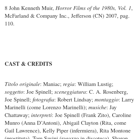
8 John Kenneth Muir,
Horror Films of the 1980s, Vol. 1
,
McFarland & Company Inc., Jefferson (CN) 2007, pag.
110.
CAST & CREDITS
Titolo originale
: Maniac;
regia
: William Lustig;
soggetto
: Joe Spinell;
sceneggiatura
: C. A. Rosenberg,
Joe Spinell;
fotografia
: Robert Lindsay;
montaggio
: Larry
Marinelli (come Lorenzo Marinelli);
musiche
: Jay
Chattaway;
interpreti
: Joe Spinell (Frank Zito), Caroline
Munro (Anna D’Antoni), Abigail Clayton (Rita, come
Gail Lawrence), Kelly Piper (infermiera), Rita Montone
(prostituta), Tom Savini (ragazzo in discoteca), Sharon