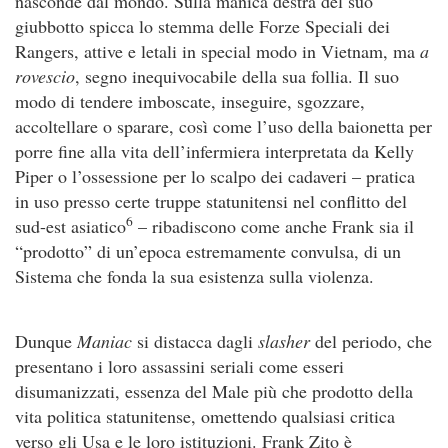
nasconde dal mondo. Sulla manica destra del suo
giubbotto spicca lo stemma delle Forze Speciali dei
Rangers, attive e letali in special modo in Vietnam, ma
a
rovescio
, segno inequivocabile della sua follia. Il suo
modo di tendere imboscate, inseguire, sgozzare,
accoltellare o sparare, così come l’uso della baionetta per
porre fine alla vita dell’infermiera interpretata da Kelly
Piper o l’ossessione per lo scalpo dei cadaveri – pratica
in uso presso certe truppe statunitensi nel conflitto del
6
sud-est asiatico
– ribadiscono come anche Frank sia il
“prodotto” di un’epoca estremamente convulsa, di un
Sistema che fonda la sua esistenza sulla violenza.
Dunque
Maniac
si distacca dagli
slasher
del periodo, che
presentano i loro assassini seriali come esseri
disumanizzati, essenza del Male più che prodotto della
vita politica statunitense, omettendo qualsiasi critica
verso gli Usa e le loro istituzioni. Frank Zito è