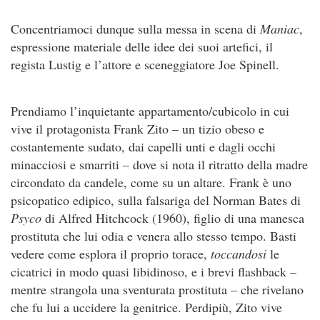
Concentriamoci dunque sulla messa in scena di
Maniac
,
espressione materiale delle idee dei suoi artefici, il
regista Lustig e l’attore e sceneggiatore Joe Spinell.
Prendiamo l’inquietante appartamento/cubicolo in cui
vive il protagonista Frank Zito – un tizio obeso e
costantemente sudato, dai capelli unti e dagli occhi
minacciosi e smarriti – dove si nota il ritratto della madre
circondato da candele, come su un altare. Frank è uno
psicopatico edipico, sulla falsariga del Norman Bates di
Psyco
di Alfred Hitchcock (1960), figlio di una manesca
prostituta che lui odia e venera allo stesso tempo. Basti
vedere come esplora il proprio torace,
toccandosi
le
cicatrici in modo quasi libidinoso, e i brevi flashback –
mentre strangola una sventurata prostituta – che rivelano
che fu lui a uccidere la genitrice. Perdipiù, Zito vive