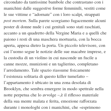
circondato da tantissime bambole che contrastano con i
manichini dalle suggestive forme femminili, vestiti come
le sue vittime e “adornate” con i loro scalpi, strappati
post mortem
. Sulla parete scorgiamo fugacemente alcuni
poster di donne nude i cui genitali sono stati raschiati,
accanto a un quadretto della Vergine Maria e a quelli che
paiono i resti di una maschera mortuaria, con la bocca
aperta, appesa dietro la porta. Un piccolo televisore, con
cui l’uomo segue le notizie delle sue macabre imprese, e
la custodia di un violino in cui nasconde un fucile a
canne mozze, munizioni e un taglierino, completano
l’arredamento. Tale spazio riassume fisicamente
l’esistenza solitaria di questo killer tumefatto –
l’appartamento è ubicato in una zona desolata di
Brooklyn, che sembra emergere in modo spettrale nella
notte perpetua che lo avvolge –,è il riflesso materiale
della sua mente malata e ferita, emozione rafforzata
durante i monologhi con i manichini, che «esprimono