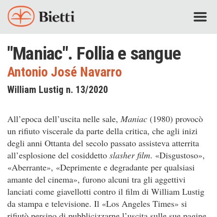
"Maniac". Follia e sangue
Antonio José Navarro
William Lustig n. 13/2020
All’epoca dell’uscita nelle sale,
Maniac
(1980) provocò
un rifiuto viscerale da parte della critica, che agli inizi
degli anni Ottanta del secolo passato assisteva atterrita
all’esplosione del cosiddetto
slasher film
. «Disgustoso»,
«Aberrante», «Deprimente e degradante per qualsiasi
amante del cinema», furono alcuni tra gli aggettivi
lanciati come giavellotti contro il film di William Lustig
da stampa e televisione. Il «Los Angeles Times» si
rifiutò persino di pubblicizzarne l’uscita sulle sue pagine,