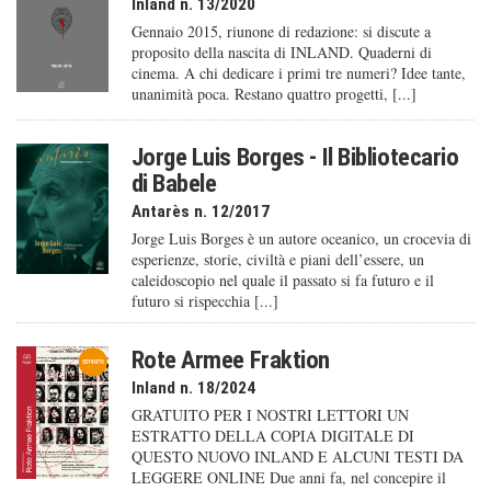
Inland n. 13/2020
Gennaio 2015, riunone di redazione: si discute a
proposito della nascita di INLAND. Quaderni di
cinema. A chi dedicare i primi tre numeri? Idee tante,
unanimità poca. Restano quattro progetti, [...]
Jorge Luis Borges - Il Bibliotecario
di Babele
Antarès n. 12/2017
Jorge Luis Borges è un autore oceanico, un crocevia di
esperienze, storie, civiltà e piani dell’essere, un
caleido­scopio nel quale il passato si fa futuro e il
futuro si rispecchia [...]
Rote Armee Fraktion
Inland n. 18/2024
GRATUITO PER I NOSTRI LETTORI UN
ESTRATTO DELLA COPIA DIGITALE DI
QUESTO NUOVO INLAND E ALCUNI TESTI DA
LEGGERE ONLINE Due anni fa, nel concepire il